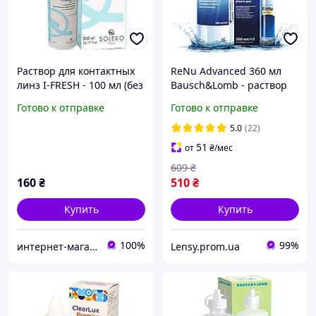
Раствор для контактных
ReNu Advanced 360 мл
линз I-FRESH - 100 мл (без
Bausch&Lomb - раствор
контейнера), Жидкость
для контактных линз
Готово к отправке
Готово к отправке
для линз I FRESH Soleco
многофункциональный
5.0
(22)
51
от
₴
/мес
609
₴
160
₴
510
₴
Купить
Купить
100%
99%
интернет-магазин "ВЗГЛЯД"
Lensy.prom.ua