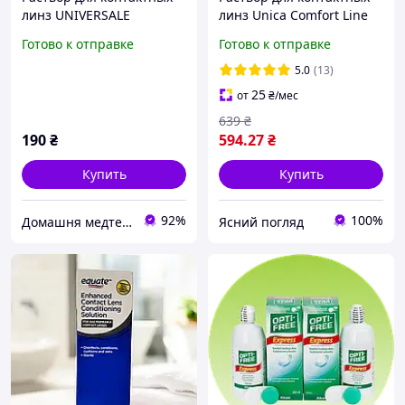
линз UNIVERSALE
линз Unica Comfort Line
Schalcon 100 мл |
2×350 мл набор
Готово к отправке
Готово к отправке
Универсальное средство
(экономия, запас на 6
для мягких линз
месяцев)
5.0
(13)
25
от
₴
/мес
639
₴
190
₴
594
.27
₴
Купить
Купить
92%
100%
Домашня медтехніка та ортопедичні товари
Ясний погляд