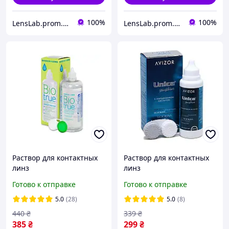
100%
100%
LensLab.prom.ua
LensLab.prom.ua
Раствор для контактных
Раствор для контактных
линз
линз
многофункциональный
многофункциональный
Готово к отправке
Готово к отправке
Bausch + Lomb BIOTRUE
AVIZOR UNICA SENSITIVE
120 мл
100 мл
5.0
(28)
5.0
(8)
440
₴
339
₴
385
₴
299
₴