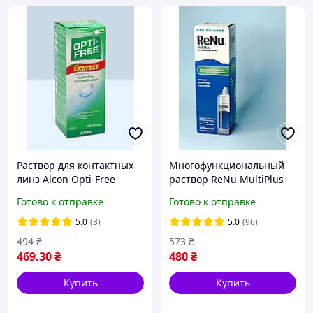
Раствор для контактных
Многофункциональный
линз Alcon Opti-Free
раствор ReNu MultiPlus
Express 355/475/595 мл
Готово к отправке
Готово к отправке
многофункциональный
уход очистка
5.0
(3)
5.0
(96)
дезинфекция увлажнение
494
₴
573
₴
469
.30
₴
480
₴
Купить
Купить