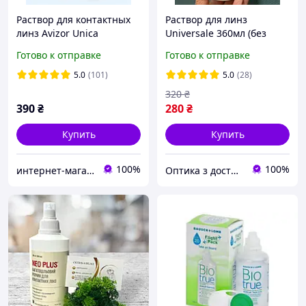
Раствор для контактных
Раствор для линз
линз Avizor Unica
Universale 360мл (без
Sensitive 350 мл
контейнера) | Раствор
Готово к отправке
Готово к отправке
универсальный раствор +
для линз Universale
контейнер для линз
Esoform | Жидкость для
5.0
(101)
5.0
(28)
линз
320
₴
390
₴
280
₴
Купить
Купить
100%
100%
интернет-магазин "ВЗГЛЯД"
Оптика з доставкою