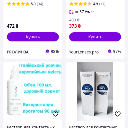
5.0
(34)
4.9
(11)
37
от
₴
/мес
409
₴
472
₴
373
₴
Купить
Купить
98%
97%
PROЛИНЗА
YourLenses.prom.ua
Раствор для контактных
Раствор для контактных