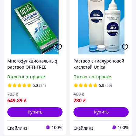
Многофункциональныq
Раствор с гиалуроновой
раствор OPTI-FREE
кислотой Unica
PureMoist
(ComfortLine)
Готово к отправке
Готово к отправке
5.0
(24)
5.0
(59)
783
₴
400
₴
649
.89
₴
280
₴
Купить
Купить
100%
100%
Скайлинз
Скайлинз