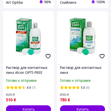
98%
100%
Art Optika
Скайлинз
Раствор для контактных
Раствор для контактных
линз Alcon OPTI-FREE
линз
EXPRESS 355 мл
многофункциональный
Готово к отправке
Готово к отправке
Alcon OPTI-FREE Pure
Moist 300 мл
4.9
(7)
5.0
(8)
620
₴
890
₴
510
₴
780
₴
Купить
Купить