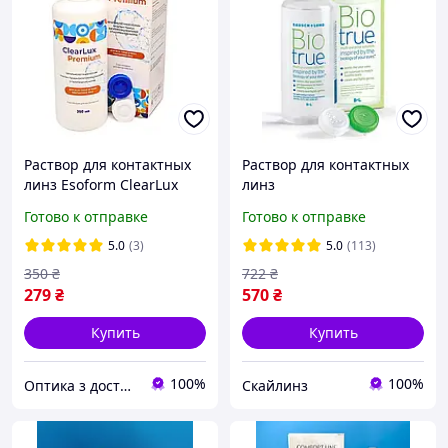
Раствор для контактных
Раствор для контактных
линз Esoform ClearLux
линз
Premium 360 мл
многофункциональный
Готово к отправке
Готово к отправке
Bausch + Lomb BIOTRUE
360 мл
5.0
(3)
5.0
(113)
350
₴
722
₴
279
₴
570
₴
Купить
Купить
100%
100%
Оптика з доставкою
Скайлинз