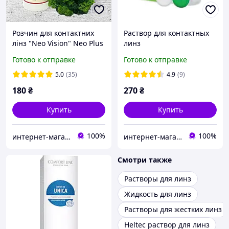
Розчин для контактних
Раствор для контактных
лінз "Neo Vision" Neo Plus
линз
/ Нео плюс 360 мл.
многофункциональный
Готово к отправке
Готово к отправке
Bausch + Lomb BIOTRUE
60 мл
5.0
(35)
4.9
(9)
180
₴
270
₴
Купить
Купить
100%
100%
интернет-магазин "ВЗГЛЯД"
интернет-магазин "ВЗГЛЯД"
Смотри также
Растворы для линз
Жидкость для линз
Растворы для жестких линз
Heltec раствор для линз