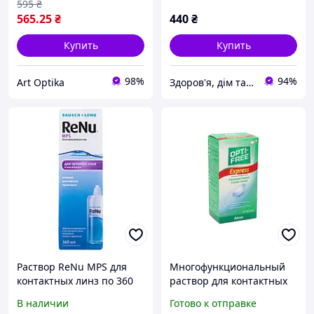
595
₴
565
.25
₴
440
₴
Купить
Купить
98%
94%
Art Optika
Здоров'я, дім та сім'я
Раствор ReNu MPS для
Многофункциональный
контактных линз по 360
раствор для контактных
мл во флак. пласт.
линз OPTI-FREE EXPRESS
В наличии
Готово к отправке
120 мл