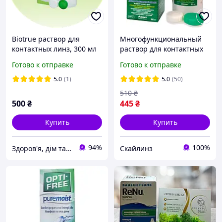
Biotrue раствор для
Многофункциональный
контактных линз, 300 мл
раствор для контактных
линз OPTI-FREE EXPRESS
Готово к отправке
Готово к отправке
355 мл
5.0
(1)
5.0
(50)
510
₴
500
₴
445
₴
Купить
Купить
94%
100%
Здоров'я, дім та сім'я
Скайлинз