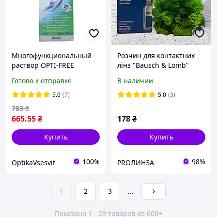
Многофункциональный
Розчин для контактних
раствор OPTI-FREE
лінз "Bausch & Lomb"
PureMoist 300мл
RENU Multiplus 60 мл.
Готово к отправке
В наличии
5.0
(7)
5.0
(3)
783
₴
665
.55
₴
178
₴
Купить
Купить
100%
98%
OptikaVsesvit
PROЛИНЗА
1
2
3
...
Показано 1 - 29 товаров из 600+