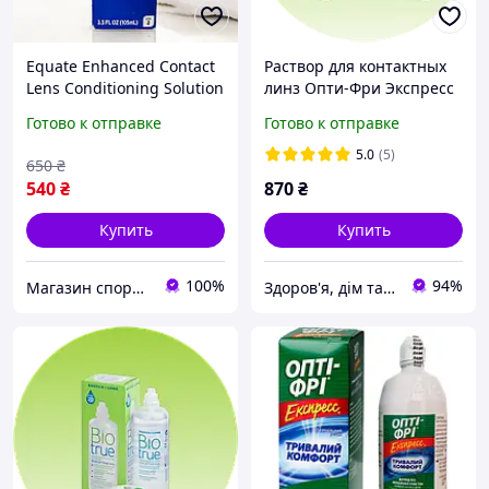
Equate Enhanced Contact
Раствор для контактных
Lens Conditioning Solution
линз Опти-Фри Экспресс
105 мл увлажняющий
Opti-Free Express 710 мл
Готово к отправке
Готово к отправке
раствор для жестких
Alcon
газопроницаемых
5.0
(5)
650
₴
контактных линз
540
₴
870
₴
Купить
Купить
100%
94%
Магазин спортивного питания - Fit Magazine
Здоров'я, дім та сім'я