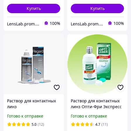
Купить
Купить
100%
100%
LensLab.prom.ua
LensLab.prom.ua
Раствор для контактных
Раствор для контактных
линз
линз Опти-Фри Экспресс
многофункциональный
Opti-Free Express 355 мл
Готово к отправке
Готово к отправке
Vita Research Regard 355
Alcon
мл
5.0
(12)
4.7
(11)