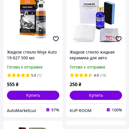
Жидкое стекло Moje Auto
Жидкое стекло жидкая
19-627 500 мл.
керамика для авто
нанокерамика 10H MR-FIX
Готово к отправке
Готово к отправке
гидрофобное покрытие
детейлинг керамическое
5.0
(1)
4.9
(19)
555
₴
250
₴
Купить
Купить
97%
100%
AutoMarketLux
KUP-ROOM