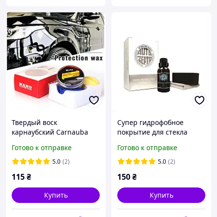
Твердый воск
Супер гидрофобное
карнаубский Carnauba
покрытие для стекла
NANO protection waf MR.
автомобиля
Готово к отправке
Готово к отправке
Fix 120 гр. ухода за
непромокаемый агент
краской + губка и
Анти-дождь
5.0
(2)
5.0
(2)
полотенце
Водонепроницаемый
115
₴
150
₴
уход
Купить
Купить