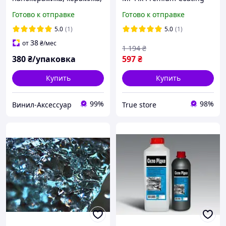
гидрофобное покрытие
жидкое стекло,
Готово к отправке
Готово к отправке
30 мл
гидрофобное покрытие,
жидкая керамика
5.0
(1)
5.0
(1)
38
от
₴
/мес
1 194
₴
380
₴/упаковка
597
₴
Купить
Купить
99%
98%
Винил-Аксессуар
True store