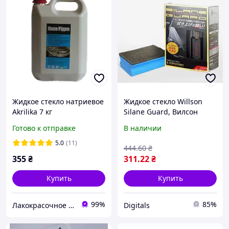
Жидкое стекло натриевое
Жидкое стекло Willson
Akrilika 7 кг
Silane Guard, Вилсон
защитное покрытие для
Готово к отправке
В наличии
кузова вашего
автомобиля Акция,
5.0
(11)
444
.60
₴
Эксклюзивный
355
₴
311
.22
₴
Купить
Купить
99%
85%
Лакокрасочное производство Akrilika-Fantazia
Digitals