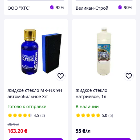
92%
90%
ООО "ХТС"
Великан-Строй
Жидкое стекло MR-FIX 9H
Жидкое стекло
автомобильное Хіт
натриевое, 1л
продажу!
Готово к отправке
В наличии
4.5
(2)
5.0
(5)
204
₴
163
.20
₴
55
₴/л