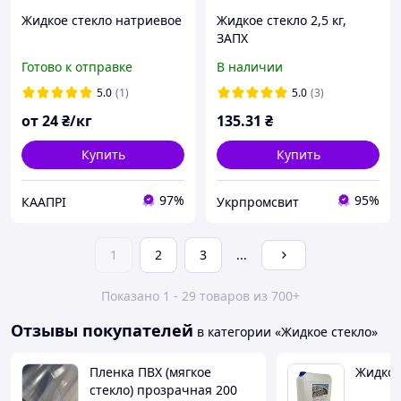
Жидкое стекло натриевое
Жидкое стекло 2,5 кг,
ЗАПХ
Готово к отправке
В наличии
5.0
(1)
5.0
(3)
от
24
₴/кг
135
.31
₴
Купить
Купить
97%
95%
КААПРІ
Укрпромсвит
1
2
3
...
Показано 1 - 29 товаров из 700+
Отзывы покупателей
в категории «Жидкое стекло»
Пленка ПВХ (мягкое
Жидкое
стекло) прозрачная 200