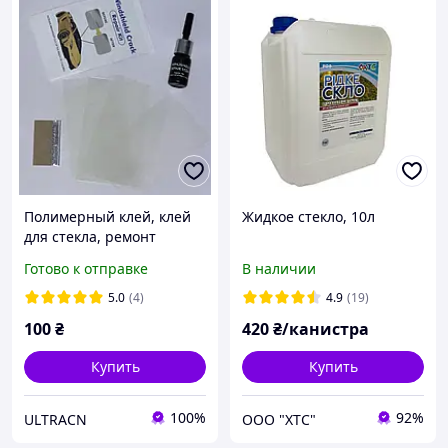
Полимерный клей, клей
Жидкое стекло, 10л
для стекла, ремонт
стекла, сколы, трещены
Готово к отправке
В наличии
5.0
(4)
4.9
(19)
100
₴
420
₴/канистра
Купить
Купить
100%
92%
ULTRACN
ООО "ХТС"