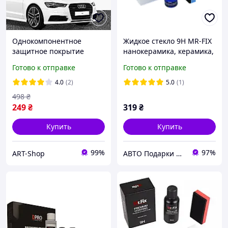
Однокомпонентное
Жидкое стекло 9H MR-FIX
защитное покрытие
нанокерамика, керамика,
Silane Guard Жидкое
жидкая керамика,
Готово к отправке
Готово к отправке
стекло полироль,silane
гидрофобное покрытие,
guard силановая защита
30ml
4.0
(2)
5.0
(1)
A&S
498
₴
249
₴
319
₴
Купить
Купить
99%
97%
ART-Shop
АВТО Подарки Аксессуары и Товары для ХОББИ