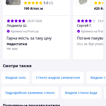
мкн (0,2 мм) ширина
5.0
(2)
рулона 1,5 м
190
₴/пог.м
420
₴/
26.07.2026
23.07
Людмила Ш.
Сергей Г.
Куплено на Prom.ua
Куплено на Prom.
Гарна якість за таку ціну
Погане пакува
Недостатки
Ось як був упаков
Не має
Смотри также
Жидкое скло
Стекло жидкое силикатное
Жидкое с
Гидрофобное калиевое стекло
Жидкое стекло вода
Популярные производители