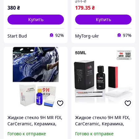
211
₴
380
₴
179
.35
₴
Купить
Купить
92%
97%
Start Bud
MyTorg-ukr
Жидкое стекло 9H MR FIX,
Жидкое стекло 9H MR FIX,
CarCeramic, Керамика,
CarCeramic, Керамика,
Нанокерамика 30 мл,
Нанокерамика 50 мл,
Готово к отправке
Готово к отправке
Гидрофобное покрытие
Гидрофобное покрытие