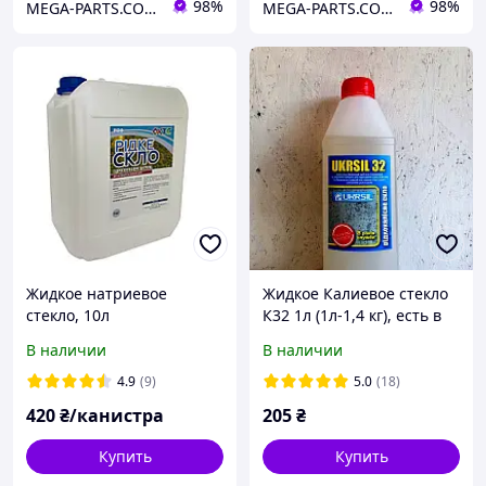
98%
98%
MEGA-PARTS.COM.UA
MEGA-PARTS.COM.UA
Жидкое натриевое
Жидкое Калиевое стекло
стекло, 10л
К32 1л (1л-1,4 кг), есть в
наличии, цена
В наличии
В наличии
актуальная!
4.9
(9)
5.0
(18)
420
₴/канистра
205
₴
Купить
Купить