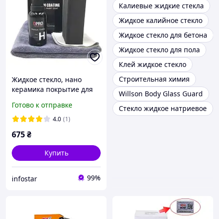
Калиевые жидкие стекла
Жидкое калийное стекло
Жидкое стекло для бетона
Жидкое стекло для пола
Клей жидкое стекло
Строительная химия
Жидкое стекло, нано
керамика покрытие для
Willson Body Glass Guard
кузова авто DPro Type H
Готово к отправке
Стекло жидкое натриевое
30мл
4.0
(1)
675
₴
Купить
99%
infostar