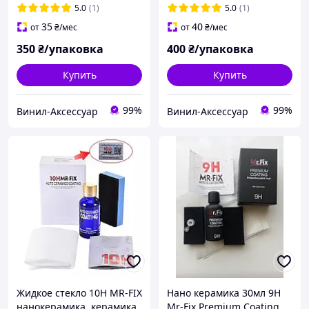
5.0
(1)
5.0
(1)
35
40
от
₴
/мес
от
₴
/мес
350
₴/упаковка
400
₴/упаковка
Купить
Купить
99%
99%
Винил-Аксессуар
Винил-Аксессуар
Жидкое стекло 10H MR-FIX
Нано керамика 30мл 9H
нанокерамика, керамика,
Mr-Fix Premium Coating