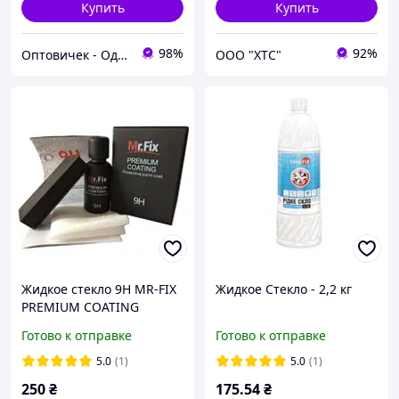
Купить
Купить
98%
92%
Оптовичек - Одесса
ООО "ХТС"
Жидкое стекло 9H MR-FIX
Жидкое Стекло - 2,2 кг
PREMIUM COATING
нанокерамика, керамика,
Готово к отправке
Готово к отправке
жидкая керамика,
гидрофобное покрытие
5.0
(1)
5.0
(1)
30мл.
250
₴
175
.54
₴