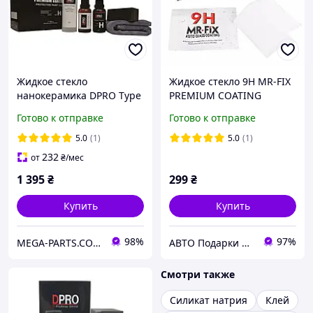
Жидкое стекло
Жидкое стекло 9H MR-FIX
нанокерамика DPRO Type
PREMIUM COATING
H полный набор,
нанокерамика, керамика,
Готово к отправке
Готово к отправке
керамическое покрытие
жидкая керамика,
для авто (Made in Japan)
гидрофобное покрытие
5.0
(1)
5.0
(1)
160мл.
30мл.
232
от
₴
/мес
1 395
₴
299
₴
Купить
Купить
98%
97%
MEGA-PARTS.COM.UA
АВТО Подарки Аксессуары и Товары для ХОББИ
Смотри также
Силикат натрия
Клей