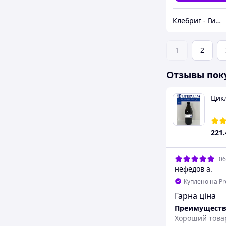
Клебриг - Гипермаркет химической продукции
1
2
Отзывы пок
Цикл
221
06
нефедов а.
Куплено на P
Гарна цiна
Преимуществ
Хороший това