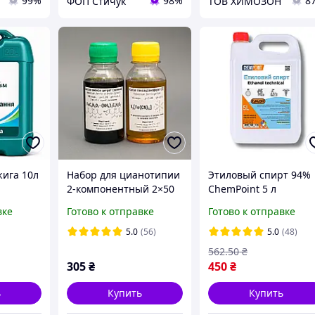
99%
98%
8
ФОП Стичук
ТОВ ХИМОЗОН
жига 10л
Набор для цианотипии
Этиловый спирт 94%
2-компонентный 2×50
ChemPoint 5 л
мл (на ЦИТРАТЕ)
вке
Готово к отправке
Готово к отправке
5.0
(56)
5.0
(48)
562
.50
₴
305
₴
450
₴
ь
Купить
Купить