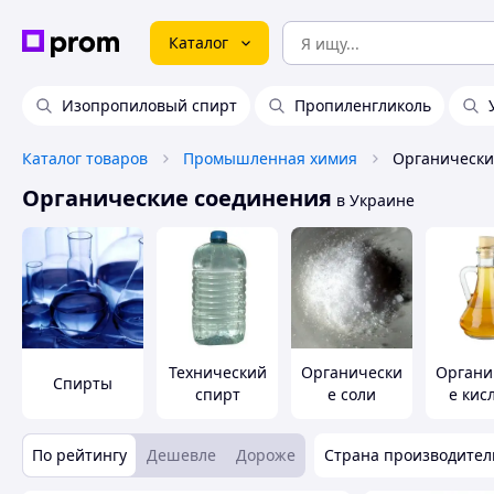
Каталог
Изопропиловый спирт
Пропиленгликоль
Каталог товаров
Промышленная химия
Органически
Органические соединения
в Украине
Технический
Органически
Органи
Спирты
спирт
е соли
е кис
По рейтингу
Дешевле
Дороже
Страна производител