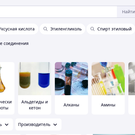
Найти
Уксусная кислота
Этиленгликоль
Спирт этиловый
е соединения
чески
Альдегиды и
Алканы
Амины
лоты
кетон
ь
Производитель