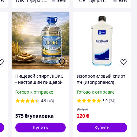
7%
99%
99%
ТОВ "Сфера сим"
ТОВ "Сфера сим"
Пищевой спирт ЛЮКС
Изопропиловый спирт
- настоящий пищевой
ХЧ (изопропанол)
спирт 96.6%
MyChem 99.9% 1 л
Готово к отправке
Готово к отправке
4.9
(43)
5.0
(34)
255
₴
575
₴/упаковка
220
₴
Купить
Купить