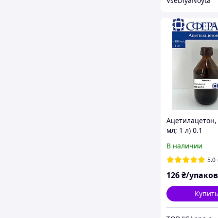
VseDlyaNoyta
Ацетилацетон, 
мл; 1 л) 0.1
В наличии
5.0
126
₴/упако
Купит