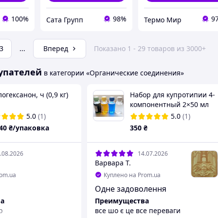
100%
98%
9
Сата Групп
Термо Мир
3
...
Вперед
Показано 1 - 29 товаров из 3000+
упателей
в категории «Органические соединения»
огексанон, ч (0,9 кг)
Набор для купротипии 4-
компонентный 2×50 мл
5.0
(1)
5.0
(1)
.40
₴/упаковка
350
₴
.08.2026
14.07.2026
Варвара Т.
rom.ua
Куплено на Prom.ua
Одне задоволення
а
Преимущества
р
все шо є це все переваги