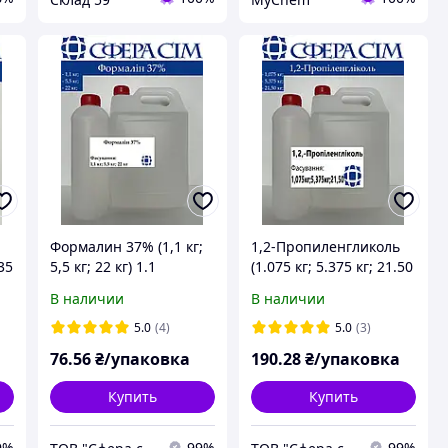
Формалин 37% (1,1 кг;
1,2-Пропиленгликоль
35
5,5 кг; 22 кг) 1.1
(1.075 кг; 5.375 кг; 21.50
кг) 1.075
В наличии
В наличии
5.0
(4)
5.0
(3)
76
.56
₴/упаковка
190
.28
₴/упаковка
Купить
Купить
9%
99%
99%