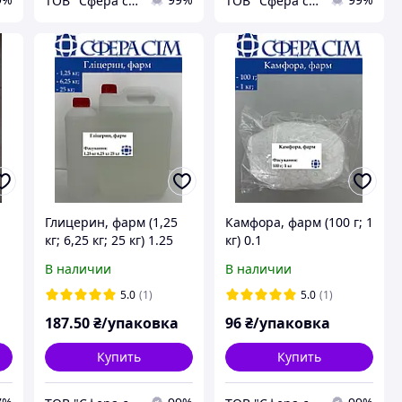
ТОВ "Сфера сим"
ТОВ "Сфера сим"
Глицерин, фарм (1,25
Камфора, фарм (100 г; 1
кг; 6,25 кг; 25 кг) 1.25
кг) 0.1
В наличии
В наличии
5.0
(1)
5.0
(1)
187
.50
₴/упаковка
96
₴/упаковка
Купить
Купить