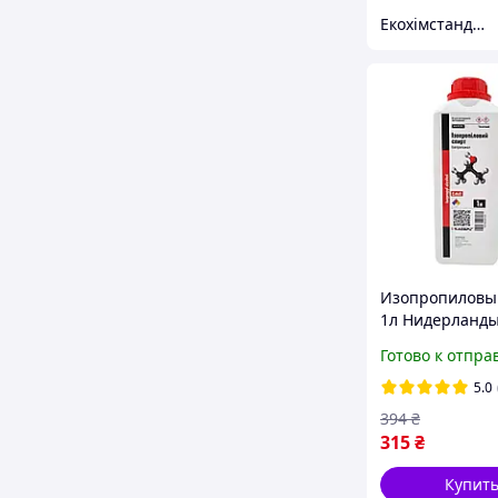
Екохімстандарт-М
Изопропиловы
1л Нидерланды,
(без домішків)
Готово к отпра
5.0
394
₴
315
₴
Купит