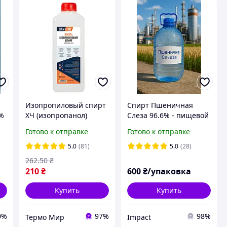
Изопропиловый спирт
Спирт Пшеничная
 %
ХЧ (изопропанол)
Слеза 96.6% - пищевой
99.9% 1 л
спирт премиум класса
Готово к отправке
Готово к отправке
5.0
(81)
5.0
(28)
262
.50
₴
210
₴
600
₴/упаковка
Купить
Купить
0%
97%
98%
Термо Мир
Impact