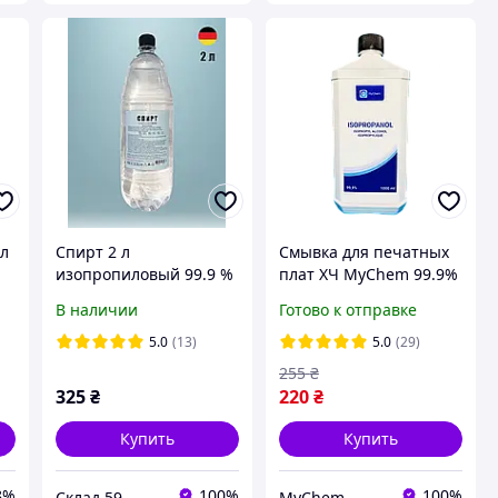
 л
Спирт 2 л
Смывка для печатных
изопропиловый 99.9 %
плат ХЧ MyChem 99.9%
ИПС изопропанол
1 л
В наличии
Готово к отправке
абсолютированный
химически чистый 2л
5.0
(13)
5.0
(29)
255
₴
325
₴
220
₴
Купить
Купить
8%
100%
100%
Склад 59
MyChem