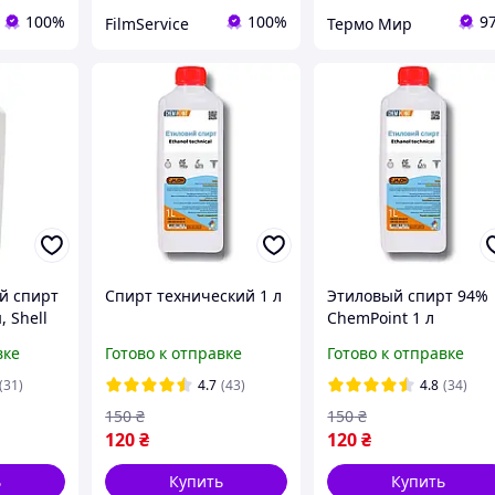
100%
100%
9
FilmService
Термо Мир
й спирт
Спирт технический 1 л
Этиловый спирт 94%
 Shell
ChemPoint 1 л
вке
Готово к отправке
Готово к отправке
(31)
4.7
(43)
4.8
(34)
150
₴
150
₴
120
₴
120
₴
ь
Купить
Купить