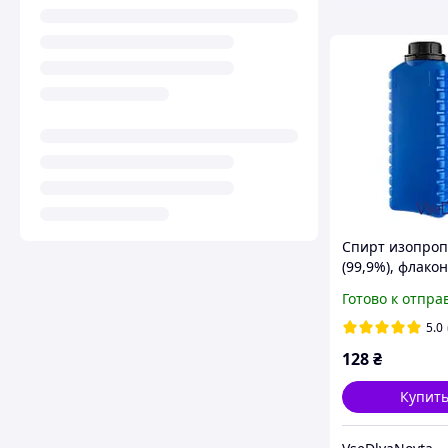
Спирт изопро
(99,9%), флакон
Готово к отпра
5.0
128
₴
Купит