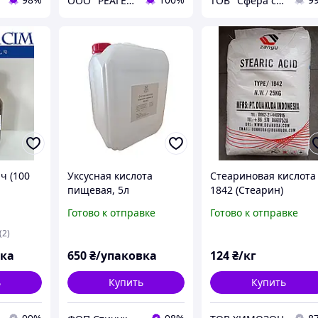
ООО "РЕАГЕНТ-ЦЕНТР"
ТОВ "Сфера сим"
ч (100
Уксусная кислота
Стеариновая кислота
пищевая, 5л
1842 (Стеарин)
Готово к отправке
Готово к отправке
(2)
вка
650
₴/упаковка
124
₴/кг
ь
Купить
Купить