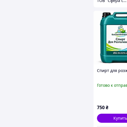
ТОВ "Сфера сим"
Спирт для роз
Готово к отпра
750
₴
Купит