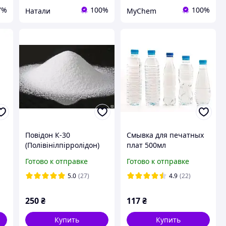
7%
100%
100%
Натали
MyChem
Повідон К-30
Смывка для печатных
(Полівінілпірролідон)
плат 500мл
100г
Готово к отправке
Готово к отправке
5.0
(27)
4.9
(22)
250
₴
117
₴
Купить
Купить