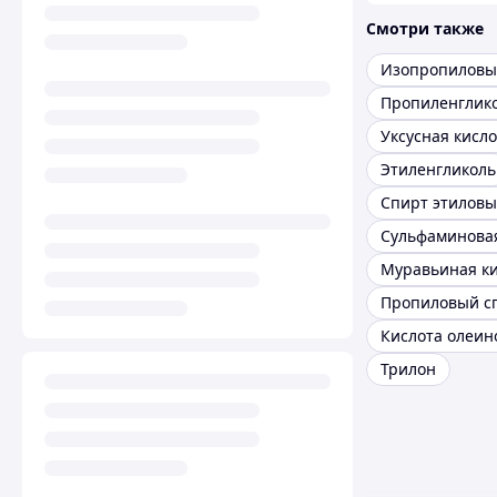
Смотри также
Изопропиловы
Пропиленглик
Уксусная кисло
Этиленгликоль
Спирт этилов
Муравьиная ки
Пропиловый с
Кислота олеин
Трилон