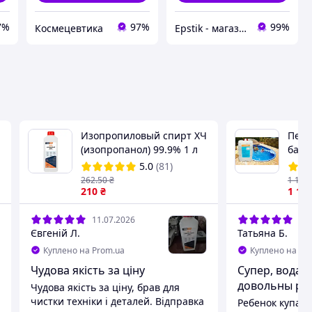
7%
97%
99%
Космецевтика
Epstik - магазин радиокомпонентов
Изопропиловый спирт ХЧ
Пере
(изопропанол) 99.9% 1 л
басс
очис
5.0
(81)
Перг
262
.50
₴
1 150
210
₴
1 10
11.07.2026
11.
Євгеній Л.
Татьяна Б.
Куплено на Prom.ua
Куплено на Pr
Чудова якість за ціну
Супер, вода 
довольны рез
Чудова якість за ціну, брав для
чистки техніки і деталей. Відправка
Ребенок купалс