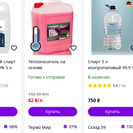
й спирт
Теплоноситель на
Спирт 5 л
9% 5 л
основе
изопропиловый 99.9
пропиленгликоля -30 1
ИПС изопропанол
Готово к отправке
В наличии
л
абсолютированный
химически чистый 5л
(129)
5.0
(14)
102
.50
₴/л
82
₴/л
750
₴
ь
Купить
Купить
98%
97%
10
Термо Мир
Склад 59