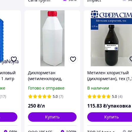
пиловый
Дихлорметан
Метилен хлористый
 1 литр
(метиленхлорид,
(дихлорметан), тех (1,
хлористый метилен,
кг)
вке
Готово к отправке
В наличии
ДХМ) CAS 75-09-2
(17)
5.0
(7)
5.0
(4)
250
₴/л
115
.83
₴/упаковка
ь
Купить
Купить
98%
100%
9