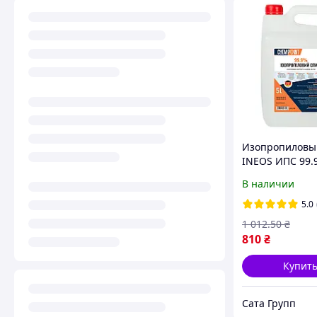
Изопропиловы
INEOS ИПС 99.
В наличии
5.0
1 012
.50
₴
810
₴
Купит
Сата Групп