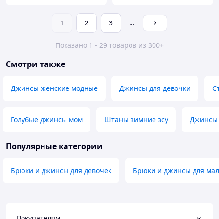
1
2
3
...
Показано 1 - 29 товаров из 300+
Смотри также
Джинсы женские модные
Джинсы для девочки
С
Голубые джинсы мом
Штаны зимние зсу
Джинсы 
Популярные категории
Брюки и джинсы для девочек
Брюки и джинсы для мал
Покупателям