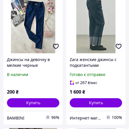
Джинсы на девочку в
Zara женские джинсы с
мелкие черные
подкатантыми
звёздочки Синий, Zara,
манжетами синего цвета
В наличии
Готово к отправке
Синий, Для девочек,
р 32(XXS-XS)
Весна Осень, 140
267
от
₴
/мес
200
₴
1 600
₴
Купить
Купить
96%
100%
BAMBINI
Интернет-магазин »Мультибренд»