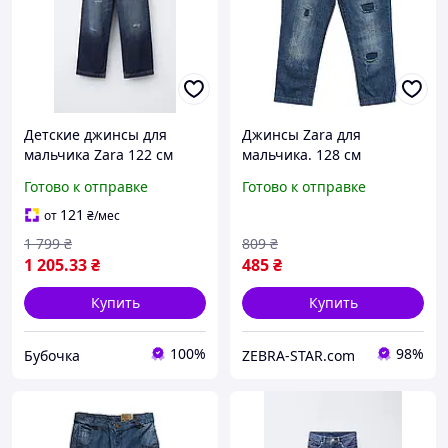
Детские джинсы для
Джинсы Zara для
мальчика Zara 122 см
мальчика. 128 см
Синие (26021914A)
Готово к отправке
Готово к отправке
121
от
₴
/мес
1 799
₴
809
₴
1 205
.33
₴
485
₴
Купить
Купить
100%
98%
Бубочка
ZEBRA-STAR.com