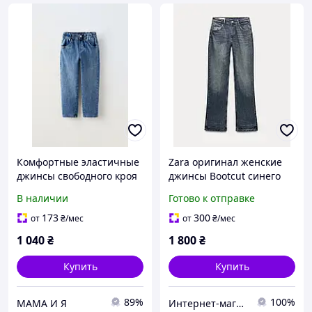
Комфортные эластичные
Zara оригинал женские
джинсы свободного кроя
джинсы Bootcut синего
для мальчика Zara 128
цвета p.EU 38(M), EU
В наличии
Готово к отправке
42(XL)
173
300
от
₴
/мес
от
₴
/мес
1 040
₴
1 800
₴
Купить
Купить
89%
100%
МАМА И Я
Интернет-магазин »Мультибренд»