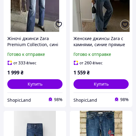
Жіночі джинси Zara
Женские джинсы Zara с
Premium Collection, сині
камнями, синие прямые
розкльошені брюки з
брюки с металлическими
Готово к отправке
Готово к отправке
високою посадкою,
заклепками, размер 34
розмір 36
333
260
от
₴
/мес
от
₴
/мес
1 999
₴
1 559
₴
Купить
Купить
98%
98%
ShopicLand
ShopicLand