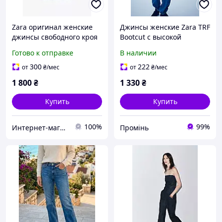
Zara оригинал женские
Джинсы женские Zara TRF
джинсы свободного кроя
Bootcut с высокой
синие р.EU 34(XS)
посадкой XS / 34 синие
Готово к отправке
В наличии
300
222
от
₴
/мес
от
₴
/мес
1 800
₴
1 330
₴
Купить
Купить
100%
99%
Интернет-магазин »Мультибренд»
Промінь