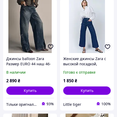
Джинсы balloon Zara
Женские джинсы Zara с
Размер EURO 44 наш 46-
высокой посадкой,
48 широкие средняя
р.46евро
В наличии
Готово к отправке
посадка Лимитированная
серия
2 890
₴
1 850
₴
Купить
Купить
93%
100%
Тільки оригнали - інтернет-магазин якісного одягу, взуття та іграшок "Zvettik"
Little tiger