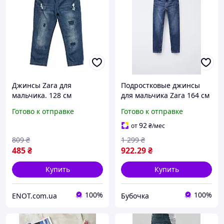
Джинсы Zara для
Подростковые джинсы
мальчика. 128 см
для мальчика Zara 164 см
Синий (25072503)
Готово к отправке
Готово к отправке
92
от
₴
/мес
809
₴
1 299
₴
485
₴
922
.29
₴
Купить
Купить
100%
100%
ENOT.com.ua
Бубочка