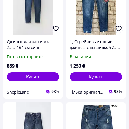
Джинси для хлопчика
1, Стрейчевые синие
Zara 164 см сині
джинсы с вышивкой Zara
Размер 42 Оригинал
Готово к отправке
В наличии
859
₴
1 250
₴
Купить
Купить
98%
93%
ShopicLand
Тільки оригнали - інтернет-магазин якісного одягу, взуття та іграшок "Zvettik"