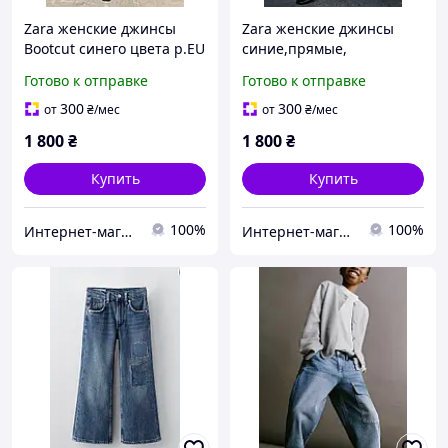
Zara женские джинсы
Zara женские джинсы
Bootcut синего цвета р.EU
синие,прямые,
40 ( Л)
эластичные с
Готово к отправке
Готово к отправке
необработанным краем
р.32,38(XS,L)
300
300
от
₴
/мес
от
₴
/мес
1 800
₴
1 800
₴
Купить
Купить
100%
100%
Интернет-магазин »Мультибренд»
Интернет-магазин »Мультибренд»