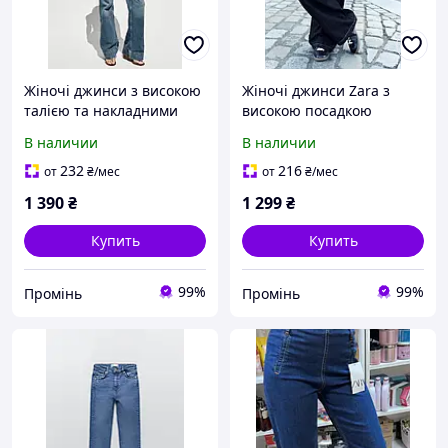
Жіночі джинси з високою
Жіночі джинси Zara з
талією та накладними
високою посадкою
кишенями, сині, Zara,
широкі сині XS/34
В наличии
В наличии
розмір M
232
216
от
₴
/мес
от
₴
/мес
1 390
₴
1 299
₴
Купить
Купить
99%
99%
Промінь
Промінь