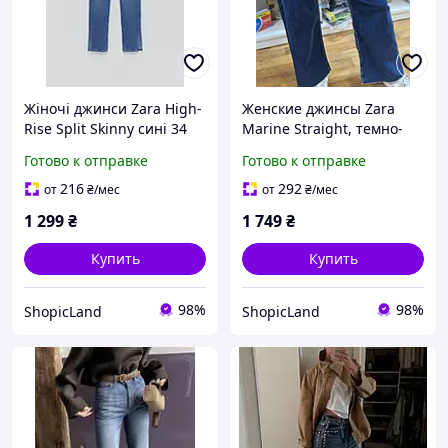
Жіночі джинси Zara High-
Женские джинсы Zara
Rise Split Skinny сині 34
Marine Straight, темно-
(XS) оригінал
синие брюки с высокой
Готово к отправке
Готово к отправке
посадкой и
необработанным краем.
216
292
от
₴
/мес
от
₴
/мес
1 299
₴
1 749
₴
Купить
Купить
98%
98%
ShopicLand
ShopicLand