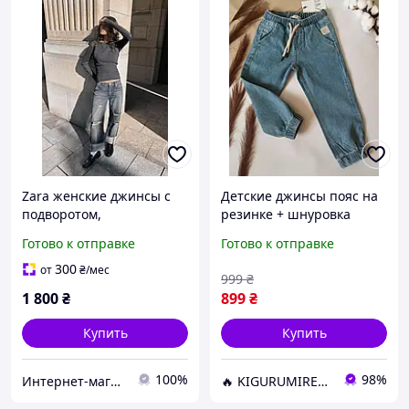
Zara женские джинсы с
Детские джинсы пояс на
подворотом,
резинке + шнуровка
потертостями синего
модные и комфортные
Готово к отправке
Готово к отправке
цвета
синие 92 р
р.EU34(XS),EU36(S),EU38(M
300
от
₴
/мес
999
₴
)
1 800
₴
899
₴
Купить
Купить
100%
98%
Интернет-магазин »Мультибренд»
🔥 KIGURUMIREV 🔥 ➡ магазин ярких подарков