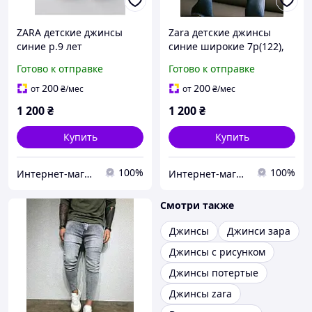
ZARA детские джинсы
Zara детские джинсы
синие р.9 лет
синие широкие 7р(122),
13-14р(158-164)
Готово к отправке
Готово к отправке
200
200
от
₴
/мес
от
₴
/мес
1 200
₴
1 200
₴
Купить
Купить
100%
100%
Интернет-магазин »Мультибренд»
Интернет-магазин »Мультибренд»
Смотри также
Джинсы
Джинси зара
Джинсы с рисунком
Джинсы потертые
Джинсы zara