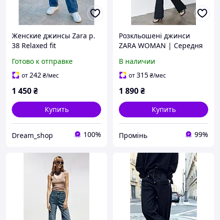
Женские джинсы Zara р.
Розкльошені джинси
38 Relaxed fit
ZARA WOMAN | Середня
посадка, сині, розмір S
Готово к отправке
В наличии
242
315
от
₴
/мес
от
₴
/мес
1 450
₴
1 890
₴
Купить
Купить
100%
99%
Dream_shop
Промінь