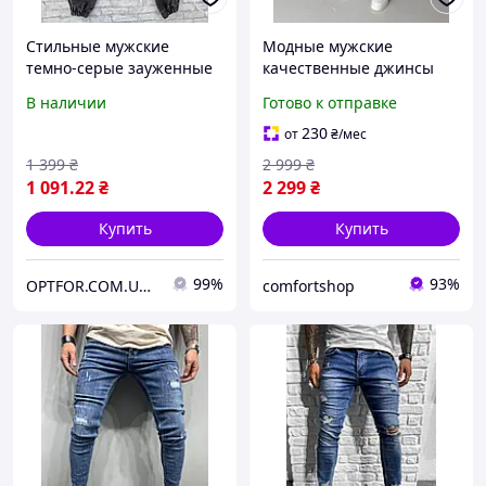
Стильные мужские
Модные мужские
темно-серые зауженные
качественные джинсы
джинсы
Baggy удобные
В наличии
Готово к отправке
молодежные джинсы
скейтер свободного кроя
230
от
₴
/мес
для парня
1 399
₴
2 999
₴
1 091
.22
₴
2 299
₴
Купить
Купить
99%
93%
OPTFOR.COM.UA - Будь первым вместе с нами!
comfortshop