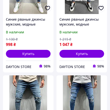
Синие рваные джинсы
Синие рваные джинсы
мужские, модные
мужские, модные
зауженные джинсы ,
зауженные джинсы,
В наличии
В наличии
молодежные потертые
молодежные турецкие
узкие джинсы(весна,
узкие джинсы(весна,
1 130
₴
1 215
₴
осень) турецкие
осень)
998
₴
1 047
₴
Купить
Купить
98%
98%
DAYTON STORE
DAYTON STORE