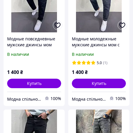
Модные повседневные
Модные молодежные
мужские джинсы мом
мужские джинсы мом с
черные свободные весна
накладными карманами
В наличии
В наличии
осень Турция 7416
серые свободные весна
осень Турция 7415
5.0
(1)
1 400
₴
1 400
₴
Купить
Купить
100%
100%
Модна спільнота
Модна спільнота