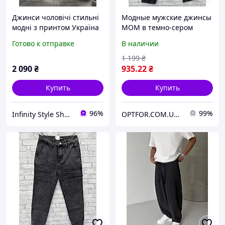
Джинси чоловічі стильні
Модные мужские джинсы
модні з принтом Україна
МОМ в темно-сером
нова колекція Infinity
цвете заужены в 28
Готово к отправке
В наличии
Style Shop
размере
1 199
₴
2 090
₴
935
.22
₴
Купить
Купить
96%
99%
Infinity Style Shop - IS°ho
OPTFOR.COM.UA - Будь первым вместе с нами!