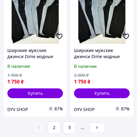
Широкие мужские
Широкие мужские
джинси Dime модные
джинси Dime модные
штаны Dime джинсы
штаны Dime джинсы
В наличии
В наличии
дайм
дайм
1 950
₴
2 000
₴
1 750
₴
1 750
₴
Купить
Купить
87%
87%
DYV SHOP
DYV SHOP
1
2
3
...