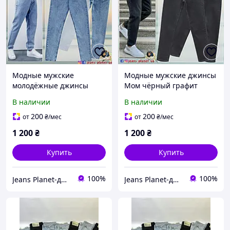
Модные мужские
Модные мужские джинсы
молодёжные джинсы
Мом чёрный графит
Mom Fit Directive
Directive
В наличии
В наличии
200
200
от
₴
/мес
от
₴
/мес
1 200
₴
1 200
₴
Купить
Купить
100%
100%
Jeans Planet-джинсовая одежда для всей семьи
Jeans Planet-джинсовая одежда для всей семьи