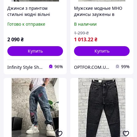
Джинси з принтом
Мужские модные МНО
стильні модні вільні
джинсы заужены в
чоловічі Infinity Style
темно-сером цвете в 29
Готово к отправке
В наличии
Shop
размере
1 299
₴
2 090
₴
1 013
.22
₴
Купить
Купить
96%
99%
Infinity Style Shop - IS°ho
OPTFOR.COM.UA - Будь первым вместе с нами!