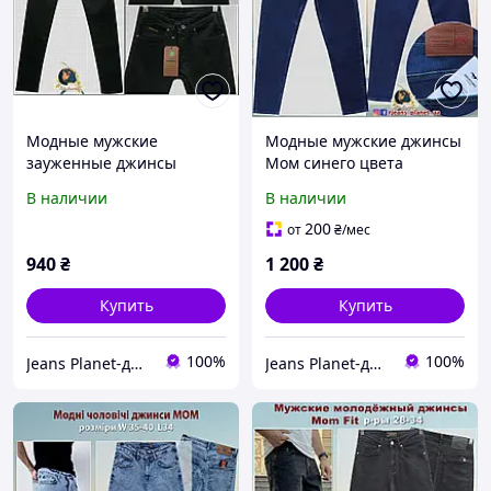
Модные мужские
Модные мужские джинсы
зауженные джинсы
Мом синего цвета
однотонного чёрного
Directive
В наличии
В наличии
цвета - 2022
200
от
₴
/мес
940
₴
1 200
₴
Купить
Купить
100%
100%
Jeans Planet-джинсовая одежда для всей семьи
Jeans Planet-джинсовая одежда для всей семьи