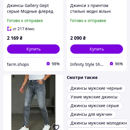
Джинсы Gallery Gept
Джинси з принтом
серые Модные флеред
стильні модні вільні
джинсы мужские джинсы
чоловічі Infinity Style
Готово к отправке
Готово к отправке
Shop
217
от
₴
/мес
2 169
₴
2 090
₴
Купить
Купить
98%
96%
farm.shops
Infinity Style Shop - IS°ho
Смотри также
Джинсы мужские черные
Узкие мужские джинсы
Джинсы мужские серые
Джинсы для мужчин
Джинсы мужские молодежны