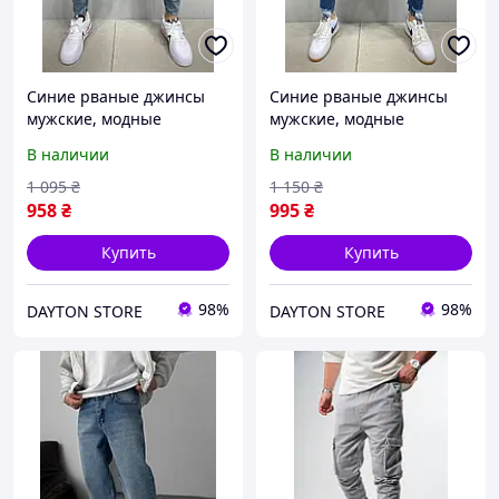
Синие рваные джинсы
Синие рваные джинсы
мужские, модные
мужские, модные
зауженные джинсы,
зауженные джинсы,
В наличии
В наличии
молодежные турецкие в
молодежные турецкие
обтяжку джинсы(весна,
узкие джинсы(весна,
1 095
₴
1 150
₴
осень)
осень)
958
₴
995
₴
Купить
Купить
98%
98%
DAYTON STORE
DAYTON STORE