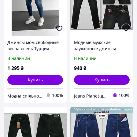
Джинсы мом свободные
Модные мужские
весна осень Турция
зауженные джинсы
Модные повседневные
чёрного цвета Турция -
В наличии
В наличии
мужские
2022
1 295
₴
940
₴
Купить
Купить
100%
100%
Модна спільнота
Jeans Planet-джинсовая одежда для всей семьи