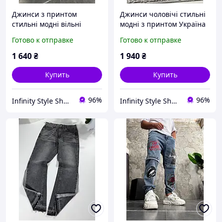
Джинси з принтом
Джинси чоловічі стильні
стильні модні вільні
модні з принтом Україна
чоловічі Infinity Style
нова колекція Infinity
Готово к отправке
Готово к отправке
Shop
Style Shop
1 640
₴
1 940
₴
Купить
Купить
96%
96%
Infinity Style Shop - IS°ho
Infinity Style Shop - IS°ho