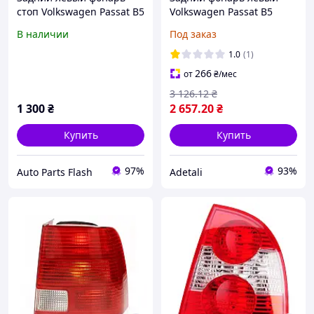
стоп Volkswagen Passat B5
Volkswagen Passat B5
Пасат Б5 (96-00)
1996-2000 3B5945095F
В наличии
Под заказ
универсал 3B9945095F
1.0
(1)
266
от
₴
/мес
3 126
.12
₴
1 300
₴
2 657
.20
₴
Купить
Купить
97%
93%
Auto Parts Flash
Adetali