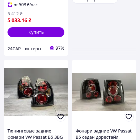
503
от
₴
/мес
5 412
₴
5 033
.16
₴
Купить
97%
24CAR - интернет магазин запчастей и аксессуаров
Тюнинговые задние
Фонари задние VW Passat
фонари VW Passat B5 3BG
B5 седан дорестайл,