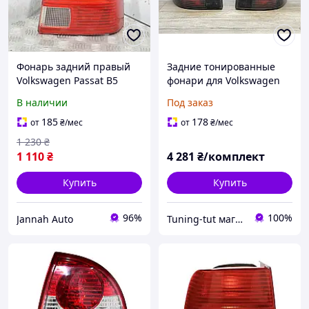
Фонарь задний правый
Задние тонированные
Volkswagen Passat B5
фонари для Volkswagen
1997-2000 седан задний
Passat B5 Variant
В наличии
Под заказ
стоп фара правая
дорестайл
Фольксваген Пассат б5
185
178
от
₴
/мес
от
₴
/мес
3B5945096F
1 230
₴
1 110
₴
4 281
₴/комплект
Купить
Купить
96%
100%
Jannah Auto
Tuning-tut магазин тюнинговых запчастей