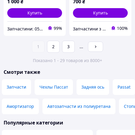
1 000
₴
700
₴
Купить
Купить
99%
100%
Запчастини: 0505243073 та обладнання: 0669705589
Запчастини з Німеччини "WorldAuto"
1
2
3
...
Показано 1 - 29 товаров из 8000+
Смотри также
Запчасти
Чехлы Пассат
Задняя ось
Passat
Амортизатор
Автозапчасти из полиуретана
Стоп
Популярные категории