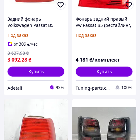
Задний фонарь
Фонарь задний правый
Volkswagen Passat B5
Vw Passat B5 (рестайлинг,
1996-2000 правый
седан, кроме 8 cyl.) 2000 -
Под заказ
Под заказ
2005 без платы, (Depo)
309
от
₴
/мес
3 637
.98
₴
3 092
.28
₴
4 181
₴/комплект
Купить
Купить
93%
100%
Adetali
Tuning-parts.com.ua