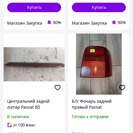
Купить
Купить
90%
90%
Магазин Закупка
Магазин Закупка
Центральний задній
Б/У Фонарь задний
ліхтар Passat B5
правый Passat
Volkswagen Golf 4
B5універсал /Пасат б5
В наличии
Готово к отправке
1J6945097b
комби
100
от
₴
/мес