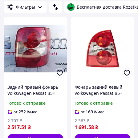
Фильтры
Бесплатная доставка Rozetk
Задний правый фонарь
Фонарь задний левый
Volkswagen Passat B5+
Volkswagen Passat B5+
универсал 2000-2005
2000-2005 3B5 945 095 AE
Готово к отправке
Готово к отправке
3B9945096AA
252
169
от
₴
/мес
от
₴
/мес
2 707
₴
2 563
₴
2 517
.51
₴
1 691
.58
₴