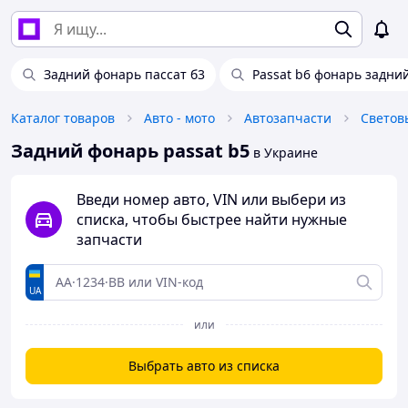
Задний фонарь пассат б3
Passat b6 фонарь задни
Каталог товаров
Авто - мото
Автозапчасти
Светов
Задний фонарь passat b5
в Украине
Введи номер авто, VIN или выбери из
списка, чтобы быстрее найти нужные
запчасти
UA
или
Выбрать авто из списка