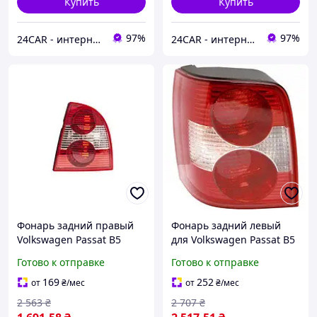
Купить
Купить
97%
97%
24CAR - интернет магазин запчастей и аксессуаров
24CAR - интернет магазин запчастей и аксессуаров
Фонарь задний правый
Фонарь задний левый
Volkswagen Passat B5
для Volkswagen Passat B5
2000-2005
2000-2005
Готово к отправке
Готово к отправке
169
252
от
₴
/мес
от
₴
/мес
2 563
₴
2 707
₴