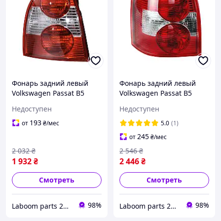
Фонарь задний левый
Фонарь задний левый
Volkswagen Passat B5
Volkswagen Passat B5
2000-2005 (седан) (Depo)
2000-2005 (универсал)
Недоступен
Недоступен
(FP 9539 F5-E)
(Depo) (FP 9539 F15-E)
193
от
₴
/мес
5.0
(1)
245
от
₴
/мес
2 032
₴
2 546
₴
1 932
₴
2 446
₴
Смотреть
Смотреть
98%
98%
Laboom parts 24/7
Laboom parts 24/7