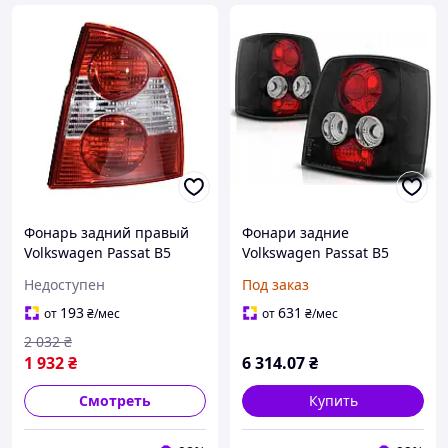
Фонарь задний правый
Фонари задние
Volkswagen Passat B5
Volkswagen Passat B5
2000-2005 (седан) (Depo)
Variant
Недоступен
Под заказ
(FP 9539 F6-E)
193
631
от
₴
/мес
от
₴
/мес
2 032
₴
1 932
₴
6 314
.07
₴
Смотреть
Купить