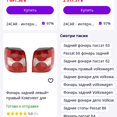
1 691
.58
₴
2 517
.51
₴
Купить
Купить
97%
97%
24CAR - интернет магазин запчастей и аксессуаров
24CAR - интернет магазин запчастей и аксессуаров
Смотри также
Задний фонарь пассат б3
Passat b6 фонарь задний
Задние фонари пассат б2
Фонарь правый volkswagen p
Задние фонари для volkswage
Фонарь задний volkswagen pa
Фонарь задний Volkswagen P
Фонарь задний левый+
правый Комплект для
Задние фонари депо Volkswag
Volkswagen Passat B5
Готово к отправке
Задние стопы Passat B6
2000-2005
5.0
(1)
Фонарь passat b4