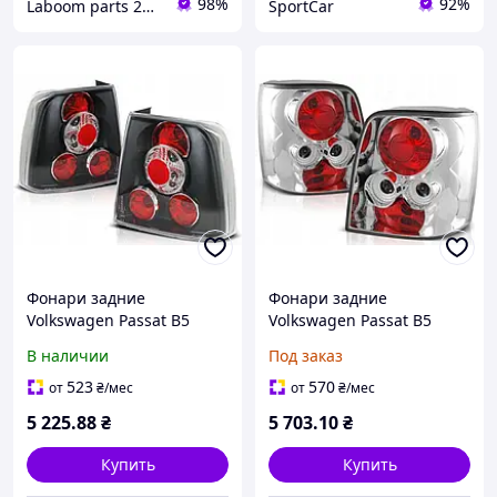
98%
92%
Laboom parts 24/7
SportCar
Фонари задние
Фонари задние
Volkswagen Passat B5
Volkswagen Passat B5
Sedan
Variant
В наличии
Под заказ
523
570
от
₴
/мес
от
₴
/мес
5 225
.88
₴
5 703
.10
₴
Купить
Купить