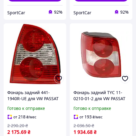
92%
92%
SportCar
SportCar
Фонарь задний 441-
Фонарь задний TYC 11-
1940R-UE для VW PASSAT
0210-01-2 для VW PASSAT
B5.5 (3B3) 2000-2005 г.
B5.5 (3B6) 2000-2005 г.
Готово к отправке
Готово к отправке
218
193
от
₴
/мес
от
₴
/мес
2 290
.20
₴
2 036
.50
₴
2 175
.69
₴
1 934
.68
₴