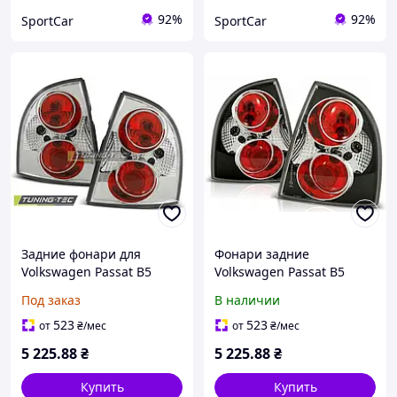
92%
92%
SportCar
SportCar
Задние фонари для
Фонари задние
Volkswagen Passat B5
Volkswagen Passat B5
Sedan (2000-2005)
Sedan
Под заказ
В наличии
тюнингованные ЦЕНА ЗА
ПАРУ
523
523
от
₴
/мес
от
₴
/мес
5 225
.88
₴
5 225
.88
₴
Купить
Купить