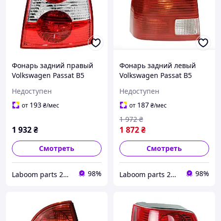
Фонарь задний правый
Фонарь задний левый
Volkswagen Passat B5
Volkswagen Passat B5
2000-2005 (седан) (TYC) (FP
1997-2000 (седан) (Depo)
Недоступен
Недоступен
9539 F6-T) (11-0167-05-2)
(FP 9539 F1-E)
193
187
от
₴
/мес
от
₴
/мес
1 972
₴
1 932
₴
1 872
₴
Смотреть
Смотреть
98%
98%
Laboom parts 24/7
Laboom parts 24/7