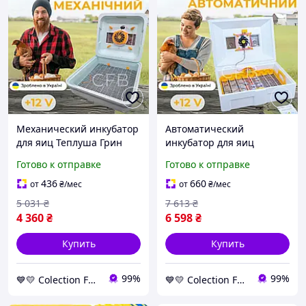
Механический инкубатор
Автоматический
для яиц Теплуша Грин
инкубатор для яиц
ИБ-88 12/50 ТМ (В) 12В
Теплуша ИБ-72 Люкс 12-
Готово к отправке
Готово к отправке
ТЭНовый с питанием 2в1
50 ТАВ ТЕНовый с
12В и 220В
питанием 2в1 12В и 220В
436
660
от
₴
/мес
от
₴
/мес
5 031
₴
7 613
₴
4 360
₴
6 598
₴
Купить
Купить
99%
99%
💙💛 Colection For Baby
💙💛 Colection For Baby