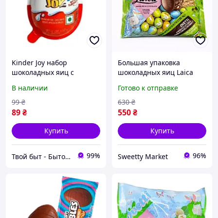
Kinder Joy набор
Большая упаковка
шоколадных яиц с
шоколадных яиц Laica
игрушкой Уточки Луни
Ovetti Лайка Оветти с
В наличии
Готово к отправке
Тюнз Твити Looney Tunes
ореховой начинкой 1 кг
Tweety 20г 1шт
99
₴
630
₴
89
₴
550
₴
Купить
Купить
99%
96%
Твой быт - Бытовая химия и товары для дома!
Sweetty Market