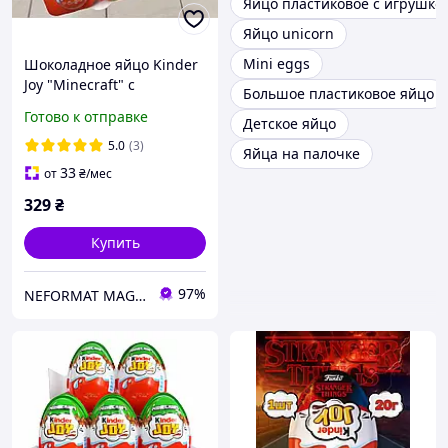
Яйцо пластиковое с игрушко
Яйцо unicorn
Mini eggs
Шоколадное яйцо Kinder
Joy "Minecraft" с
Большое пластиковое яйцо
коллекционной игрушкой
Готово к отправке
Детское яйцо
20g (1 шт)
5.0
(3)
Яйца на палочке
33
от
₴
/мес
329
₴
Купить
97%
NEFORMAT MAGAZ