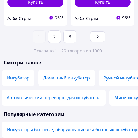
Купить
Купить
96%
96%
Алба Стрім
Алба Стрім
1
2
3
...
Показано 1 - 29 товаров из 1000+
Смотри также
Инкубатор
Домашний инкубатор
Ручной инкубат
Автоматический переворот для инкубатора
Мини-инку
Популярные категории
Инкубаторы бытовые, оборудование для бытовых инкубатор