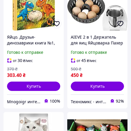
Яйцо. Друзья-
AIEVE 2 в 1 Держатель
динозаврики книга №1,
для яиц Яйцоварка Пахер
4+ (Укр.) Ларс Меле, 48с.
Вставка Совместимость с
Готово к отправке
Готово к отправке
Thermomix TM5 TM6
TM31 Кухонные
30
45
от
₴
/мес
от
₴
/мес
комбайны, аксессуары
370
₴
500
₴
303
.40
₴
450
₴
Купить
Купить
100%
92%
Mnogoigr интернет-магазин
Техномикс - интернет - магазин качественной техники, электроники и других товаров для дома и работы