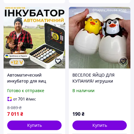
Автоматический
ВЕСЕЛОЕ ЯЙЦО ДЛЯ
инкубатор для яиц
КУПАНИЯ/ игрушки
Теплуша ЕВРО ИБ-88
водные, яйца для воды,
Готово к отправке
В наличии
12/50 ТАВ ТЕНовый с
игрушки для ванны,
питанием 2в1 12В и 220В
уточка для купания,
701
от
₴
/мес
пингвин
8 089
₴
7 011
₴
190
₴
Купить
Купить