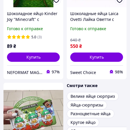
Шоколадное яйцо Kinder
Шоколадные яйца Laica
Joy "Minecraft" с
Ovetti Лайка Оветти с
коллекционной игрушкой
ореховой начинкой 1 кг
Готово к отправке
Готово к отправке
20g (1 шт)
5.0
(3)
640
₴
89
₴
550
₴
Купить
Купить
97%
98%
NEFORMAT MAGAZ
Sweet Choice
Смотри также
Велике яйце сюрприз
Яйца-сюрпризы
Разноцветные яйца
Крутое яйцо