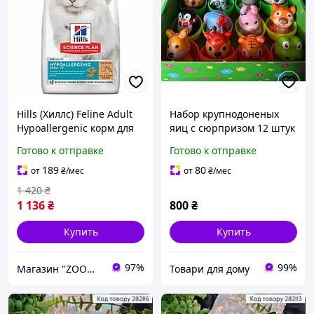
Hills (Хиллс) Feline Adult
Набор крупнодоненых
Hypoallergenic корм для
яиц с сюрпризом 12 штук
кошек с яйцом и
с игрушками
Готово к отправке
Готово к отправке
насекомыми, 1.5 кг
189
80
от
₴
/мес
от
₴
/мес
1 420
₴
1 136
₴
800
₴
Купить
Купить
97%
99%
Магазин "ZOOMAA"
Товари для дому