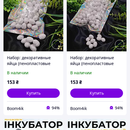
Набор: декоративные
Набор: декоративные
яйца (пенопластовые
яйца (пенопластовые
заготовки), с серебром,
заготовки), с серебром,
В наличии
В наличии
2,4*1,7см, 50шт/уп
2*1,5см, 100шт/уп
153
₴
153
₴
Купить
Купить
94%
94%
Boom4ik
Boom4ik