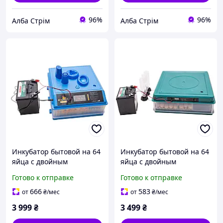
96%
96%
Алба Стрім
Алба Стрім
Инкубатор бытовой на 64
Инкубатор бытовой на 64
яйца с двойным
яйца с двойным
питанием ALB-G214140
питанием ALB-G-2048-64
Готово к отправке
Готово к отправке
666
583
от
₴
/мес
от
₴
/мес
3 999
₴
3 499
₴