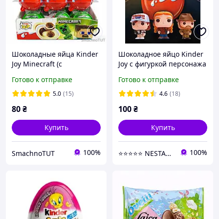
Шоколадные яйца Kinder
Шоколадное яйцо Kinder
Joy Minecraft (с
Joy с фигуркой персонажа
игрушкой), 1шт
"Очень странные дела"
Готово к отправке
Готово к отправке
20g (1 шт)
5.0
(15)
4.6
(18)
80
₴
100
₴
Купить
Купить
100%
100%
SmachnoTUT
⭐⭐⭐⭐⭐ NESTANDART MAGAZ