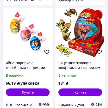
Яйцо-сюрприз с
Яйце пластиковое с
желейными конфетами
конфетами и сюрпризом
Щенячий патруль 1 шт
для девочки и мальчика
В наличии
В наличии
JUMBO Dinosaur egg 80г,
1шт.
66
.19
₴/упаковка
181
₴
Купить
Купить
99%
91%
ФОП Соломка М. П.
Смачний Куточок-(Щастя з'їсти )