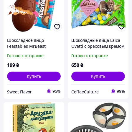
Шоколадное яйцо
Шоколадные яйца Laica
Feastables MrBeast
Ovetti с ореховым кремом
Chocolate Easter Egg с
и злаками, 1 кг (Италия)
Готово к отправке
Готово к отправке
арахисовой пастой 1шт,
35г
199
₴
650
₴
Купить
Купить
95%
99%
Sweet Flavor
CoffeeCulture