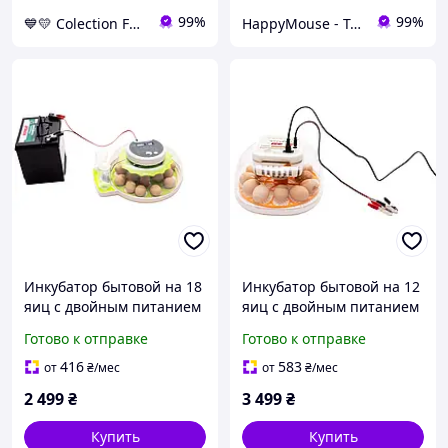
99%
99%
💙💛 Colection For Baby
HappyMouse - Только лучшие игрушки по доступным ценам💛
Инкубатор бытовой на 18
Инкубатор бытовой на 12
яиц с двойным питанием
яиц с двойным питанием
ALB-G214142
ALB-G214141
Готово к отправке
Готово к отправке
416
583
от
₴
/мес
от
₴
/мес
2 499
₴
3 499
₴
Купить
Купить