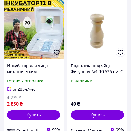
Инкубатор для яиц с
Подставка под яйцо
механическим
Фигурная №1 10.5*5 см. С
переворотом Рябушка
ДЕФЕКТОМ заготовка
Готово к отправке
В наличии
Smart 70 12в Турбо с
пасхальных яиц | под
питанием 2в1 от 12В и
декорирование |для
285
от
₴
/мес
220В
росписи| декупажа
4 275
₴
2 850
₴
40
₴
Купить
Купить
99%
99%
💙💛 Colection For Baby
Сувенір Маркет