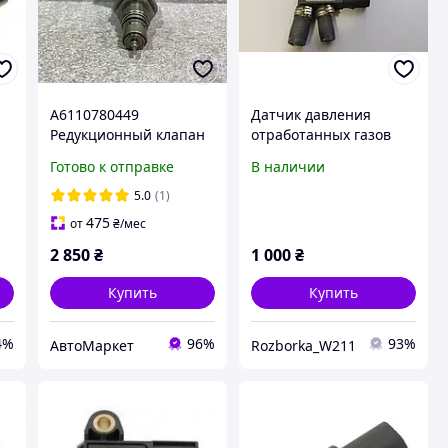
A6110780449
Датчик давления
Редукционный клапан
отработанных газов
топливный датчик
Mercedes W211
Готово к отправке
В наличии
ТНВД 0281002494
A6429050100
Mercedes W169 W203
5.0
(1)
W245 CL203 S203 C209
475
от
₴
/мес
W211 S211 W639
2 850
₴
1 000
₴
Купить
Купить
4%
96%
93%
АвтоМаркет
Rozborka_W211