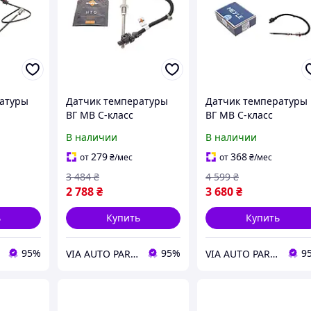
ратуры
Датчик температуры
Датчик температуры
ВГ MB C-класс
ВГ MB C-класс
класс
(W203/W204)/E-класс
(W203/W204)/E-класс
В наличии
В наличии
 (W220)
(W211)/S-класс (W220)
(W211)/S-класс (W220)
t Fortwo
3.0D/4.0D/Smart Fortwo
3.0D/4.0D/Smart Fort
279
368
от
₴
/мес
от
₴
/мес
0.8CDI 05-
0.8CDI 05-
3 484
₴
4 599
₴
2 788
₴
3 680
₴
ь
Купить
Купить
95%
95%
9
VIA AUTO PARTS MARKET
VIA AUTO PARTS MARKET