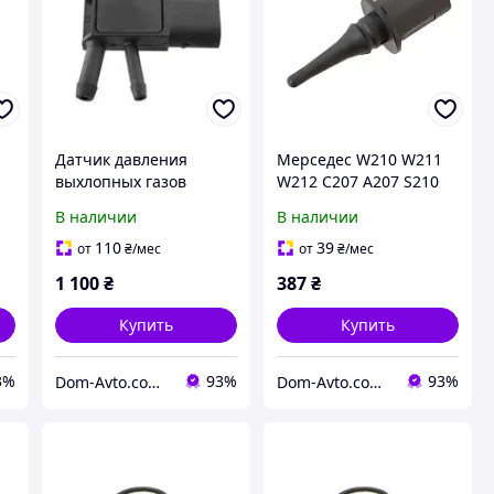
Датчик давления
Мерседес W210 W211
выхлопных газов
W212 C207 A207 S210
Mercedes W164 W169
S211 S212 W163 W164
В наличии
В наличии
1
W204 W211 W212 W221
W166 W251 V251 W220
no
W245 Sprinter 906 Viano
W221 W222 C215 C216
110
39
от
₴
/мес
от
₴
/мес
/ Vito W639 DPF
датчик
1 100
₴
387
₴
Купить
Купить
3%
93%
93%
Dom-Avto.com.ua - Запчастини та аксесуари за вигідною ціною
Dom-Avto.com.ua - Запчастини та аксесуари за вигідною ціною