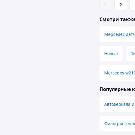
1
2
Смотри такж
Мерседес дат
Новые
Т
Mercedes w21
Популярные 
Автозеркала 
Фильтры топл