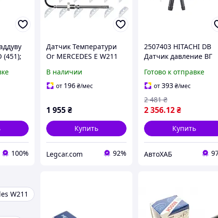
аддуву
Датчик Температури
2507403 HITACHI DB
(451);
Ог MERCEDES E W211
Датчик давление ВГ
Z C-
280CDI,320CDI
W169/203/204/211/212
вке
В наличии
Готово к отправке
204), E-
2005-,SMART FORTWO
W164,Sprinter 06-,Vito
212),
0.8CDI 2007-/С
03-
196
393
от
₴
/мес
от
₴
/мес
КАТАЛИЗАТОРОМ/
2 481
₴
EGTME016
1 955
₴
2 356
.12
₴
ь
Купить
Купить
100%
92%
9
Legcar.com
АвтоХАБ
des W211