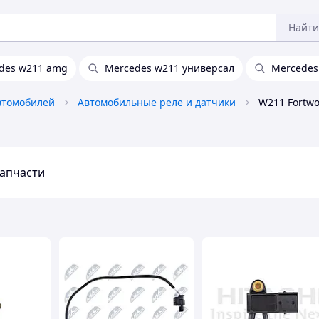
Найти
des w211 amg
Mercedes w211 универсал
Mercedes
втомобилей
Автомобильные реле и датчики
W211 Fortw
запчасти