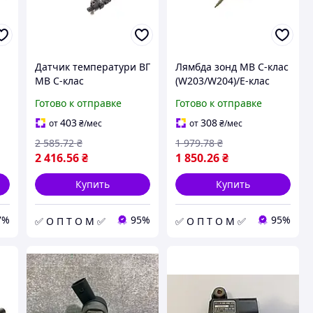
Датчик температури ВГ
Лямбда зонд MB C-клас
MB C-клас
(W203/W204)/E-клас
,
(W203/W204)/E-клас
(W211)/S-клас (W220)
Готово к отправке
Готово к отправке
(W211)/S-клас (W220)
3.0D/4.0D/Smart Fortwo
3.0D/4.0D/Smart Fortwo
0.8CDI 05- 115022
403
308
от
₴
/мес
от
₴
/мес
0.8 707322
2 585
.72
₴
1 979
.78
₴
2 416
.56
₴
1 850
.26
₴
Купить
Купить
7%
95%
95%
✅ О П Т О М ✅
✅ О П Т О М ✅