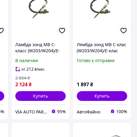
Ламбда зонд MB C-
Лямбда зонд MB C-клас
класс (W203/W204)/E-
(W203/W204)/E-клас
класс (W211)/S-класс
(W211)/S-клас (W220)
В наличии
Готово к отправке
(W220) 3.0D/4.0D/Smart
3.0D/4.0D/Smart Fortwo
wo
Fortwo 0.8CDI 05-
0.8CDI 05- 115022
212
от
₴
/мес
SOLGY
2 654
₴
2 124
₴
1 897
₴
Купить
Купить
5%
95%
100%
VIA AUTO PARTS MARKET
АвтоФайно