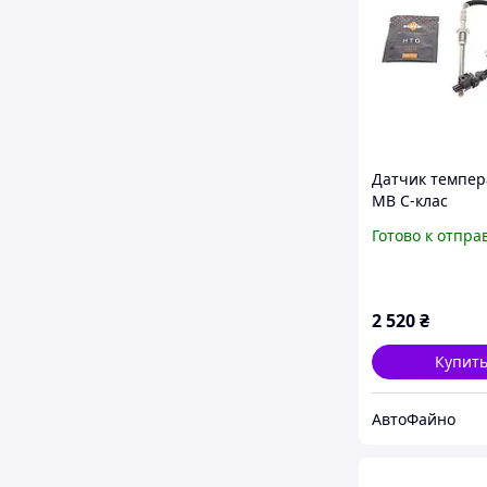
Датчик темпер
MB C-клас
(W203/W204)/E-
Готово к отпра
(W211)/S-клас 
3.0D/4.0D/Smar
0.8CDI 05- 707
2 520
₴
Купит
АвтоФайно