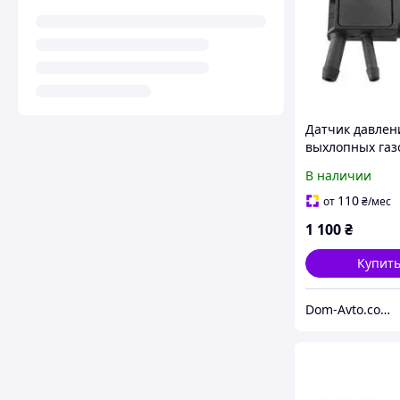
Датчик давлен
выхлопных газ
Mercedes W16
В наличии
W204 W211 W2
W245 Sprinter 
110
от
₴
/мес
/ Vito W639 DPF
1 100
₴
Купит
Dom-Avto.com.ua - Запчастини та аксесуари за вигідною ціною