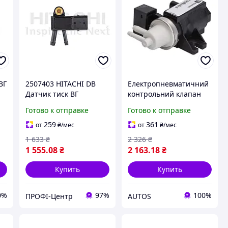
ВГ
2507403 HITACHI DB
Електропневматичний
Датчик тиск ВГ
контрольний клапан
W169/203/204/211/212,
MERCEDES E (W211),
Готово к отправке
Готово к отправке
W164,Sprinter 06-,Vito
VIANO (W639), VITO /
wo
03-
MIXTO (W639), VITO
259
361
от
₴
/мес
от
₴
/мес
48
(W639), SMART FORTWO
1 633
₴
2 326
₴
1 555
.08
₴
2 163
.18
₴
Купить
Купить
0%
97%
100%
ПРОФІ-Центр
AUTOS