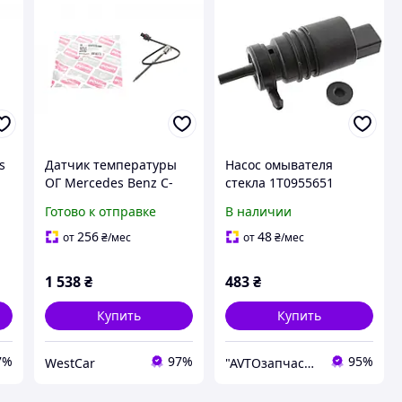
s
Датчик температуры
Насос омывателя
ОГ Mercedes Benz C-
стекла 1T0955651
class W203 W204 E-class
2108690921 Mercedes
Готово к отправке
В наличии
W211 S-class W220 3.0D
W202 W203 W204 W211
5-
4.0D Smart Fortwo05-
мерседес
256
48
от
₴
/мес
от
₴
/мес
C6120106
1 538
₴
483
₴
Купить
Купить
7%
97%
95%
WestCar
"AVTOзапчастини" Інтернет магазин автозапчастин та аксесуарів