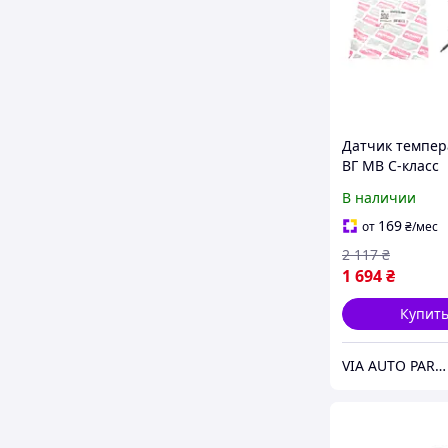
Датчик темпе
ВГ MB C-класс
(W203/W204)/E-
В наличии
(W211)/S-класс
3.0D/4.0D/Smar
169
от
₴
/мес
05-
2 117
₴
1 694
₴
Купит
VIA AUTO PARTS MARKET