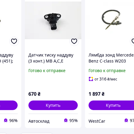
аддуву
Датчик тиску наддуву
Лямбда зонд Mercede
(451);
(3 конт.) MB A,C,E
Benz C-class W203
Z C-
(W168/W203/W210/W21
W204 E-class W211 S-
Готово к отправке
Готово к отправке
204), E-
1) 0.8D-4.0D 95-,
class W220 3.0D 4.0D
212),
AUTLOG (AS4893)
Smart Fortwo 0.8CDI 0
316
от
₴
/мес
115022
670
₴
1 897
₴
ь
Купить
Купить
96%
95%
9
Автосклад
WestCar