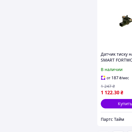
Датчик тиску н
SMART FORTWO 
MERCEDES-BEN
В наличии
CLASS (W203, W
CLASS (W211, W
187
от
₴
/мес
0261230191
1 247
₴
1 122
.30
₴
Купит
Партс Тайм