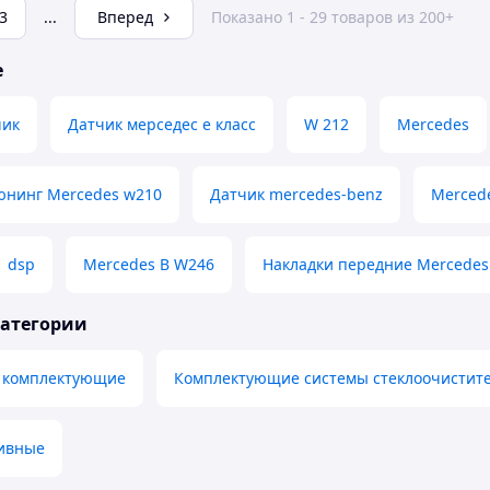
3
...
Вперед
Показано 1 - 29 товаров из 200+
е
чик
Датчик мерседес е класс
W 212
Mercedes
юнинг Mercedes w210
Датчик mercedes-benz
Mercede
1 dsp
Mercedes B W246
Накладки передние Mercedes
категории
и комплектующие
Комплектующие системы стеклоочистит
ивные