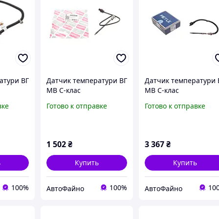
атури ВГ
Датчик температури ВГ
Датчик температури 
MB C-клас
MB C-клас
клас
(W203/W204)/E-клас
(W203/W204)/E-клас
вке
Готово к отправке
Готово к отправке
(W220)
(W211)/S-клас (W220)
(W211)/S-клас (W220)
t Fortwo
3.0D/4.0D/Smart Fortwo
3.0D/4.0D/Smart Fort
322
05- C6120106
0.8CDI 05- 014 800 01
1 502
₴
3 367
₴
ь
Купить
Купить
100%
100%
10
АвтоФайно
АвтоФайно