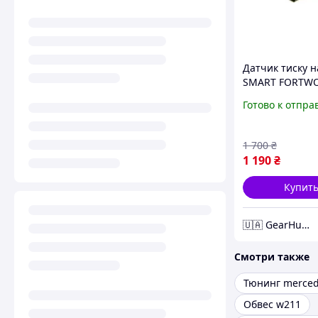
Датчик тиску н
SMART FORTWO 
MERCEDES-BEN
Готово к отпра
CLASS (W203, W
CLASS (W211, W
0261230191
1 700
₴
1 190
₴
Купит
🇺🇦 GearHub 🇺🇦
Смотри также
Тюнинг merce
Обвес w211