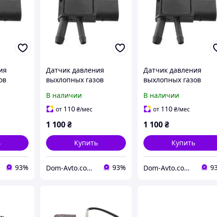
ия
Датчик давления
Датчик давления
ов
выхлопных газов
выхлопных газов
4 W169
Mercedes W164 W169
Mercedes W164 W169
В наличии
В наличии
12 W221
W204 W211 W212 W221
W204 W211 W212 W22
906 Viano
W245 Sprinter 906 Viano
W245 Sprinter 906 Via
110
110
от
₴
/мес
от
₴
/мес
/ Vito W639 DPF
/ Vito W639 DPF
1 100
₴
1 100
₴
ь
Купить
Купить
93%
93%
9
Dom-Avto.com.ua - Запчастини та аксесуари за вигідною ціною
Dom-Avto.com.ua - Запчастини та аксесуари за вигідною ціною