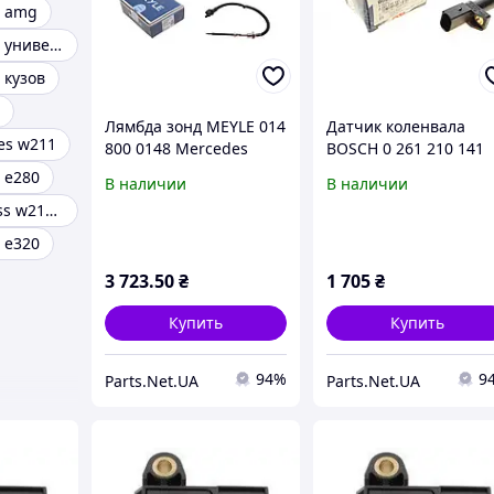
1 amg
Mercedes w211 универсал
 кузов
Лямбда зонд MEYLE 014
Датчик коленвала
es w211
800 0148 Mercedes
BOSCH 0 261 210 141
S204, W211, W220, CLS-
Smart City-coupe,
 e280
В наличии
В наличии
Class, W204, W221,
Cabrio, Fortwo,
Mercedes e class w212 tuning
S211, CLK-Class, W203,
Roadster; Mercedes
S203; Smart Fortwo
W210, M-Class, S210,
 e320
CLK-Class, W211,
3 723
.50
₴
1 705
₴
Купить
Купить
94%
9
Parts.Net.UA
Parts.Net.UA