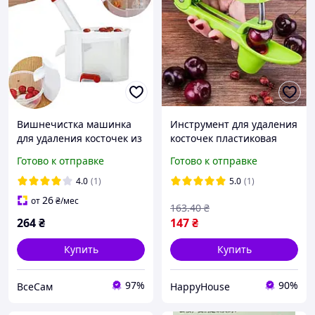
Вишнечистка машинка
Инструмент для удаления
для удаления косточек из
косточек пластиковая
вишни, черешни, маслин
ручная, выдавливатель
Готово к отправке
Готово к отправке
с контейнером для сбора
косточек из вишни HP227
косточек
4.0
(1)
5.0
(1)
26
от
₴
/мес
163
.40
₴
264
₴
147
₴
Купить
Купить
97%
90%
ВсеСам
HappyHouse