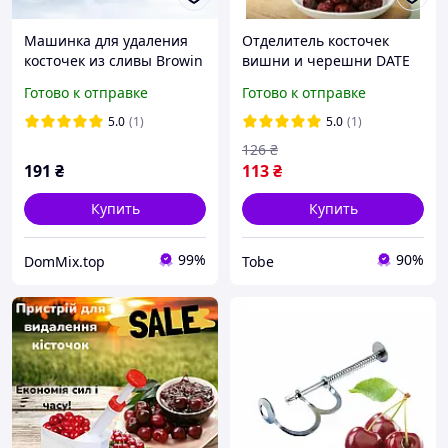
Машинка для удаления
Отделитель косточек
косточек из сливы Browin
вишни и черешни DATE
механическая, с
CORER VELEKA-851
Готово к отправке
Готово к отправке
присоской и ёмкостью
ручной компактный
Лучшая цена
5.0
(1)
5.0
(1)
126
₴
191
₴
113
₴
Купить
Купить
99%
90%
DomMix.top
Tobe