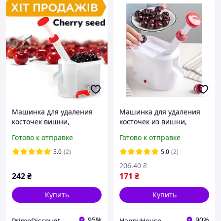
Машинка для удаления
Машинка для удаления
косточек вишни,
косточек из вишни,
черешни, оливок Cherry
черешни. Вышнечистка
Готово к отправке
Готово к отправке
seed WB-1260 PD
HP227
5.0
(2)
5.0
(2)
206
.40
₴
242
₴
171
₴
Купить
Купить
95%
90%
PrimeDiscount
HappyHouse