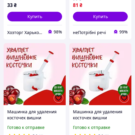
33
₴
81
₴
Купить
Купить
98%
99%
Хозторг Харьков 2 - товары для дома от украинских производителей
неПотрібні речі
Машинка для удаления
Машинка для удаления
косточек вишни
косточек вишни
Приспособление для
HelferHoff
Готово к отправке
Готово к отправке
удаления косточек
Приспособление для