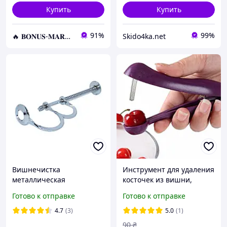
Купить
Купить
91%
99%
🔥 𝐁𝐎𝐍𝐔𝐒-𝐌𝐀𝐑𝐊𝐄𝐓 🔥 – Трендовые товары по лучшим ценам
Skido4ka.net
Вишнечистка
Инструмент для удаления
металлическая
косточек из вишни,
оливок, инструмент для
Готово к отправке
Готово к отправке
семян, инструмент для
удаления косточек из
4.7
(3)
5.0
(1)
вишни и овощей
90
₴