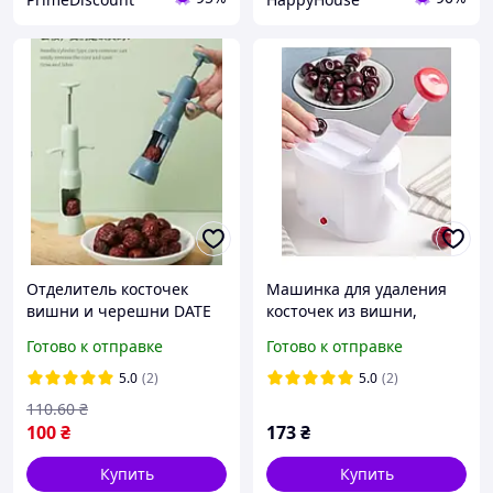
Отделитель косточек
Машинка для удаления
вишни и черешни DATE
косточек из вишни,
CORER VELEKA-851
черешни. Вышнечистка
Готово к отправке
Готово к отправке
ручной компактный
iC227
HP227
5.0
(2)
5.0
(2)
110
.60
₴
100
₴
173
₴
Купить
Купить