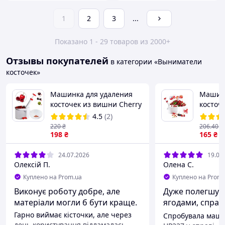
1
2
3
...
Показано 1 - 29 товаров из 2000+
Отзывы покупателей
в категории «Выниматели
косточек»
Машинка для удаления
Машинк
косточек из вишни Cherry
косточ
Corer HelferHoff
черешн
4.5
(2)
HP227
220
₴
206
.40
₴
198
₴
165
₴
24.07.2026
19.07
Олексій П.
Олена С.
Куплено на Prom.ua
Куплено на Prom.
Виконує роботу добре, але
Дуже полегшує 
матеріали могли б бути краще.
ягодами, справ
кухні!
Гарно виймає кісточки, але через
Спробувала маши
день користування відламалась