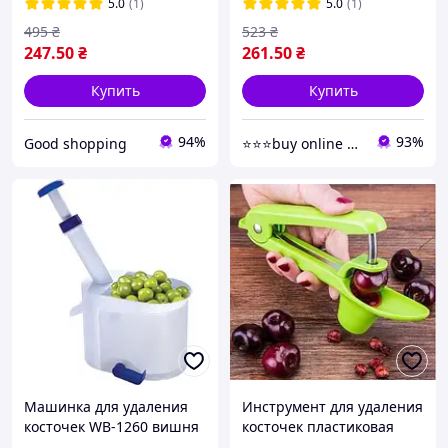
HelferHoff белого цвета
удаления косточек белого
5.0
(1)
5.0
(1)
GSH
цвета
495
₴
523
₴
247
.50
₴
261
.50
₴
Купить
Купить
94%
93%
Good shopping
⭐️⭐️⭐️buy online shop
Машинка для удаления
Инструмент для удаления
косточек WB-1260 вишня
косточек пластиковая
черешня оливки ручная
ручная, выдавливатель