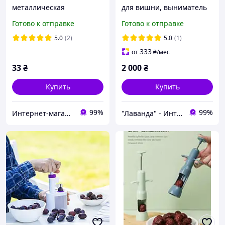
металлическая
для вишни, выниматель
косточек для вишни
Готово к отправке
Готово к отправке
LEIFHEIT CHERRYMAT
3.0_37211
5.0
(2)
5.0
(1)
333
от
₴
/мес
33
₴
2 000
₴
Купить
Купить
99%
99%
Интернет-магазин Хозторг Харьков - товары для дома, сада и огорода оптом
"Лаванда" - Интернет-магазин