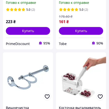
Готово к отправке
Готово к отправке
косточек из вишни
Лучшая цена
5.0
(2)
5.0
(2)
178
.60
₴
223
₴
161
₴
Купить
Купить
95%
90%
PrimeDiscount
Tobe
Вишнечистка
Косточка-выталкиватель