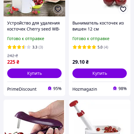
Устройство для удаления
Выниматель косточек из
косточек Cherry seed WB-
вишен 12 см
1260 (вишнедавка) PD
Готово к отправке
Готово к отправке
3.3
(3)
5.0
(4)
242
₴
225
₴
29
.10
₴
Купить
Купить
95%
98%
PrimeDiscount
Hozmagazin