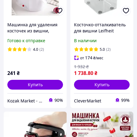
Машинка для удаления
Косточко-отталкиватель
косточек из вишни,
для вишни Leifheit
черешни. Вышнечистка
CHERRYMAT 3.0 (37211)
Готово к отправке
В наличии
Топ продаж
4.0
(2)
5.0
(2)
174
от
₴
/мес
1 932
₴
241
₴
1 738
.80
₴
Купить
Купить
90%
99%
Kozak Market - Магазин техники и аксессуаров
CleverMarket