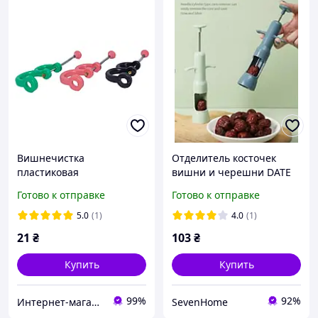
Вишнечистка
Отделитель косточек
пластиковая
вишни и черешни DATE
CORER VELEKA-851
Готово к отправке
Готово к отправке
ручной компактный
SV227
5.0
(1)
4.0
(1)
21
₴
103
₴
Купить
Купить
99%
92%
Интернет-магазин Хозторг Харьков - товары для дома, сада и огорода оптом
SevenHome