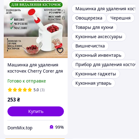
Машинка для удаления кост
Овощерезка
Черешня
Товары для кухни
Кухонные аксессуары
Вишнечистка
Кухонный инвентарь
Прибор для удаления косточ
Машинка для удаления
косточек Cherry Corer для
Кухонные гаджеты
вишни черешни с
Готово к отправке
Кухонная утварь
контейнером
5.0
(3)
253
₴
Купить
99%
DomMix.top