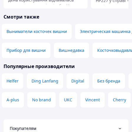
HP227 у справі — 
кришка червона від різьби. Не
порівняно з руч
витримала навантажень. Тепер
кісточок. Вона п
Смотри также
працює з ізолентою. Сам девайс
ягоди майже не 
чудовий, гарно виймає кісточки але
кісточки виходят
пластик хлипкий.
підготовка више
Выниматели косточек вишни
Электрическая машинка 
для вареників чи
мінімум часу. Ду
Преимущества
Прибор для вишни
Вишнедавка
Косточковыдавл
Швидкість роботи
результат, економ
Популярные производители
Helfer
Ding Lanfang
Digital
Без бренда
A-plus
No brand
UKC
Vincent
Cherry
Покупателям