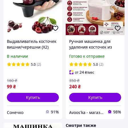
Выдавливатель косточек
Ручная машинка для
вишни/черешни (X2)
удаления косточек из
вишеней, черенков и
В наличии
Готово к отправке
оливок | С вакуумной
присоской и стальным
5.0
(2)
5.0
(2)
механизмом
24
от
₴
/мес
160
₴
350
₴
99
₴
240
₴
Купить
Купить
91%
98%
Сонечко
Avoos'ka - магазин для Вашого дому та комфорту,)
Смотри также