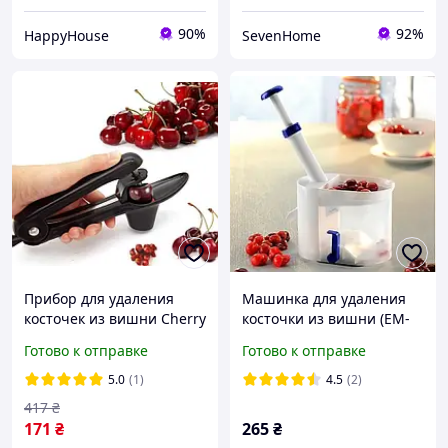
90%
92%
HappyHouse
SevenHome
Прибор для удаления
Машинка для удаления
косточек из вишни Cherry
косточки из вишни (EM-
Olive Pitter, Отделитель
2144)
Готово к отправке
Готово к отправке
косточек, Вишнечистка
5.0
(1)
4.5
(2)
417
₴
171
₴
265
₴