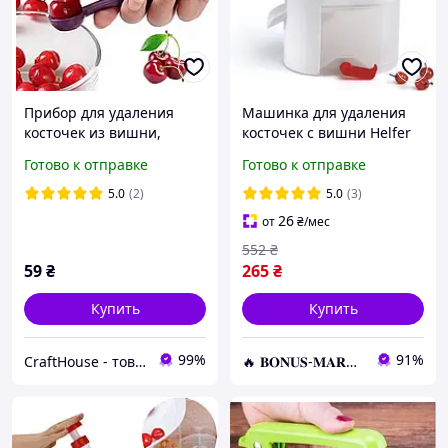
Прибор для удаления
Машинка для удаления
косточек из вишни,
косточек с вишни Helfer
черешни и оливок
Hoff Cherry and olive corer
Готово к отправке
Готово к отправке
Косточковыдавливатель
5.0
(2)
5.0
(3)
26
от
₴
/мес
552
₴
59
₴
265
₴
Купить
Купить
99%
91%
CraftHouse - товары для всей семьи
🔥 𝐁𝐎𝐍𝐔𝐒-𝐌𝐀𝐑𝐊𝐄𝐓 🔥 – Трендовые товары по лучшим ценам