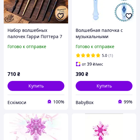
Набор волшебных
Волшебная палочка с
палочек Гарри Поттера 7
музыкальными
шт, коллекционные
спецэффектами/палочка
Готово к отправке
Готово к отправке
магические палочки для
"Эльзы"/палочка
косплея и подарка
"Ледяное сердце"
5.0
(1)
39
от
₴
/мес
710
₴
390
₴
Купить
Купить
100%
99%
Ескімоси
BabyBox