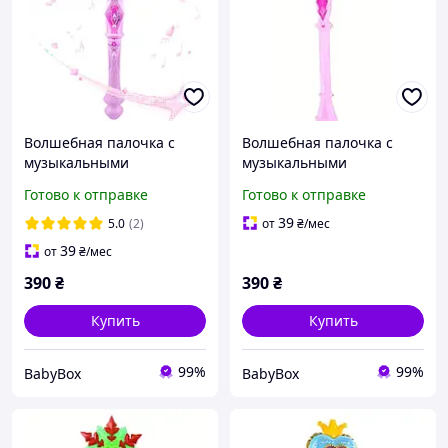
Волшебная палочка с
Волшебная палочка с
музыкальными
музыкальными
спецэффектами/палочка
спецэффектами/палочка
Готово к отправке
Готово к отправке
Эльзы /палочка "Ледяное
Эльзы /палочка "Ледяное
сердце"
сердце"
39
5.0
(2)
от
₴
/мес
39
от
₴
/мес
390
₴
390
₴
Купить
Купить
99%
99%
BabyBox
BabyBox