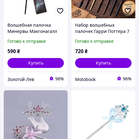
Волшебная палочка
Набор волшебных
Минервы Макгонагалл
палочек Гарри Поттера 7
шт, коллекционные
Готово к отправке
Готово к отправке
магические палочки для
косплея и подарка
590
₴
720
₴
Купить
Купить
98%
96%
Золотой Лев
Motobook