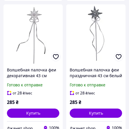
Волшебная палочка феи
Волшебная палочка феи
декоративная 43 см
праздничная 43 см белый
белый
Готово к отправке
Готово к отправке
28
28
от
₴
/мес
от
₴
/мес
285
₴
285
₴
Купить
Купить
100%
100%
Джанет shop
Джанет shop