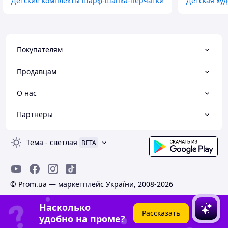
Детские комплекты шарф-шапка-перчатки
Детская ху
Покупателям
Продавцам
О нас
Партнеры
Тема
-
светлая
BETA
© Prom.ua — маркетплейс України, 2008-2026
Насколько
Рассказать
удобно на проме?