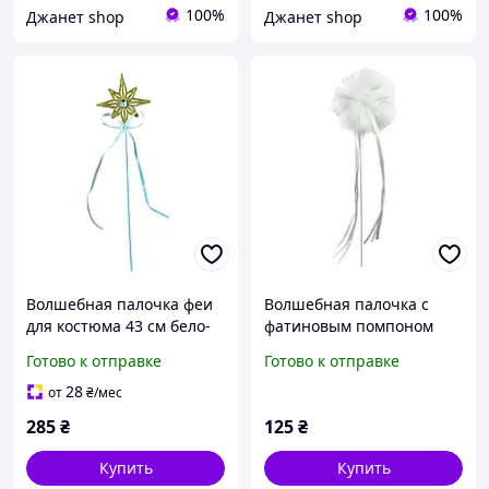
100%
100%
Джанет shop
Джанет shop
Волшебная палочка феи
Волшебная палочка с
для костюма 43 см бело-
фатиновым помпоном
золотистый
белая
Готово к отправке
Готово к отправке
28
от
₴
/мес
285
₴
125
₴
Купить
Купить