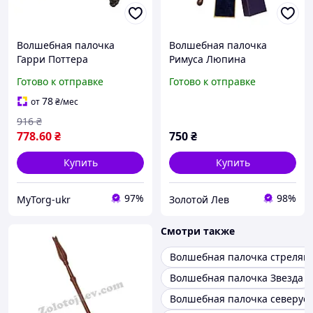
Волшебная палочка
Волшебная палочка
Гарри Поттера
Римуса Люпина
светящаяся Harries Led
Готово к отправке
Готово к отправке
Light Коричневый
78
от
₴
/мес
916
₴
778
.60
₴
750
₴
Купить
Купить
97%
98%
MyTorg-ukr
Золотой Лев
Смотри также
Волшебная палочка стреляю
Волшебная палочка Звезда
Волшебная палочка северуса