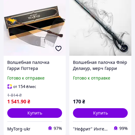
Волшебная палочка
Волшебная палочка Флёр
Гарри Поттера
Делакур, мерч Гарри
стреляющая огнем
Поттера
Готово к отправке
Готово к отправке
Коричневый
154
от
₴
/мес
1 814
₴
1 541
.90
₴
170
₴
Купить
Купить
97%
99%
MyTorg-ukr
"Нефрит" Интернет-магазин