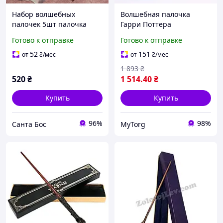
Набор волшебных
Волшебная палочка
палочек 5шт палочка
Гарри Поттера
Гарри Поттера
стреляющая огнем
Готово к отправке
Готово к отправке
волшебные палочки
Коричневый
гарри поттера Harry
52
151
от
₴
/мес
от
₴
/мес
potter
1 893
₴
520
₴
1 514
.40
₴
Купить
Купить
96%
98%
Санта Бос
MyTorg