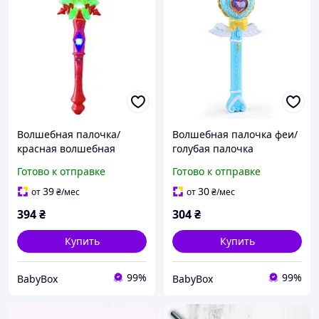
Волшебная палочка/
Волшебная палочка феи/
красная волшебная
голубая палочка
палочка/ волшебная
принцессы/ интересная
Готово к отправке
Готово к отправке
палочка "Эльфа"/
волшебная палочка
волшебная палочка на
39
30
от
₴
/мес
от
₴
/мес
Новый Год
394
₴
304
₴
Купить
Купить
99%
99%
BabyBox
BabyBox