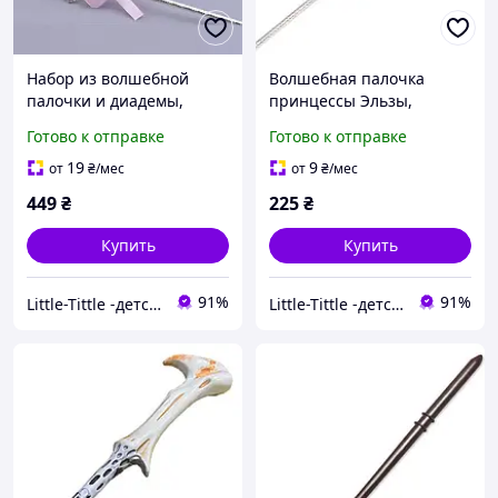
Набор из волшебной
Волшебная палочка
палочки и диадемы,
принцессы Эльзы,
розовый
голубая
Готово к отправке
Готово к отправке
19
9
от
₴
/мес
от
₴
/мес
449
₴
225
₴
Купить
Купить
91%
91%
Little-Tittle -детские платья
Little-Tittle -детские платья