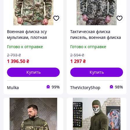
Военная флиска зсу
Тактическая флиска
мультикам, плотная
пиксель, военная флиска
армейская флиска,
зсу, теплая армейская
Готово к отправке
Готово к отправке
тактическая кофта
флиска пиксель 60 frocgs
мультикам 58 exyuc
2 793
₴
2 594
₴
1 396
.50
₴
1 297
₴
Купить
Купить
99%
98%
Mulka
TheVictoryShop