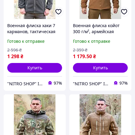
Военная флиска хаки 7
Военная флиска койот
карманов, тактическая
300 г/м², армейская
флисовая кофта зсу,
флиска зсу, теплая
Готово к отправке
Готово к отправке
мужская флиска хаки 54
тактическая кофта койот
46
2 596
₴
2 359
₴
1 298
₴
1 179
.50
₴
Купить
Купить
97%
97%
"NITRO SHOP" Інтернет магазин
"NITRO SHOP" Інтернет магазин