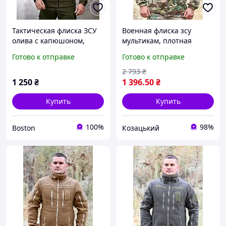
Тактическая флиска ЗСУ
Военная флиска зсу
олива с капюшоном,
мультикам, плотная
военная флиска на замке
армейская флиска,
Готово к отправке
Готово к отправке
олива, армейская флиска
тактическая кофта
ЗСУ военная кофта
мультикам 58 3grftf
2 793
₴
_M2_zx8c
1 250
₴
1 396
.50
₴
Купить
Купить
100%
98%
Boston
Козацький