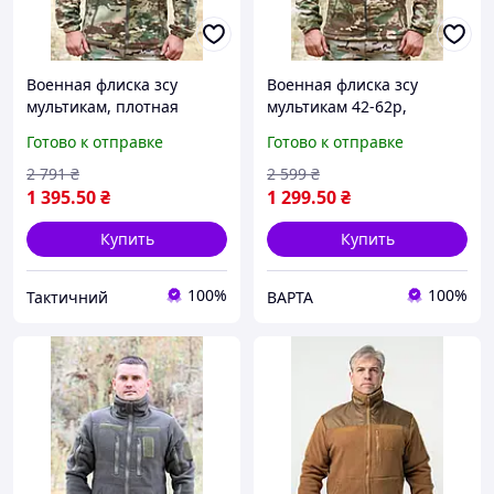
Военная флиска зсу
Военная флиска зсу
мультикам, плотная
мультикам 42-62р,
армейская флиска,
мужская флиска
Готово к отправке
Готово к отправке
тактическая кофта
мультикам большие
мультикам 58 Ne2kx
размеры, флисовая кофта
2 791
₴
2 599
₴
мультикам
1 395
.50
₴
1 299
.50
₴
Купить
Купить
100%
100%
Тактичний
ВАРТА