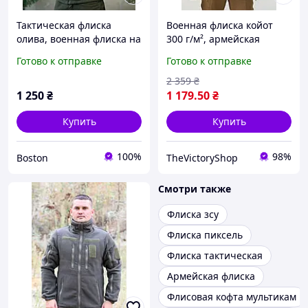
Тактическая флиска
Военная флиска койот
олива, военная флиска на
300 г/м², армейская
замке олива, армейская
флиска зсу, теплая
Готово к отправке
Готово к отправке
флиска военная кофта
тактическая кофта койот
_M2_zx8c
46 tgfry
2 359
₴
1 250
₴
1 179
.50
₴
Купить
Купить
100%
98%
Boston
TheVictoryShop
Смотри также
Флиска зсу
Флиска пиксель
Флиска тактическая
Армейская флиска
Флисовая кофта мультикам