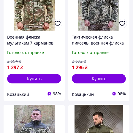
Военная флиска
Тактическая флиска
мультикам 7 карманов,
пиксель, военная флиска
тактическая флисовая
зсу, теплая армейская
Готово к отправке
Готово к отправке
кофта, мужская флиска
флиска пиксель 60 asovfji
мультикам зсу 62 asovfji
2 594
₴
2 592
₴
1 297
₴
1 296
₴
Купить
Купить
98%
98%
Козацький
Козацький