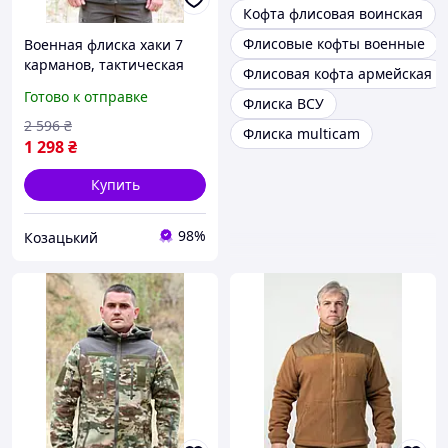
Кофта флисовая воинская
Флисовые кофты военные
Военная флиска хаки 7
карманов, тактическая
Флисовая кофта армейская
флисовая кофта зсу,
Готово к отправке
Флиска ВСУ
мужская флиска хаки 54
asovfji
2 596
₴
Флиска multicam
1 298
₴
Купить
98%
Козацький