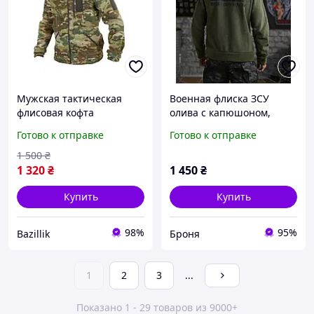
Мужская тактическая
Военная флиска ЗСУ
флисовая кофта
олива с капюшоном,
мультикам военная
теплая армейская
Готово к отправке
Готово к отправке
удобная флиска на
флисовая кофта олива,
молнии
кофта флиска воинская
1 500
₴
зсу Ewerty
1 320
₴
1 450
₴
Купить
Купить
98%
95%
Bazillik
Броня
1
2
3
...
Показано 1 - 29 товаров из 9000+