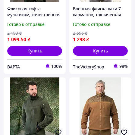
Флисовая кофта
Военная флиска хаки 7
мультикам, качественная
карманов, тактическая
военная флиска зсу,
флисовая кофта зсу,
Готово к отправке
Готово к отправке
тактическая кофта
мужская флиска хаки 54
мультикам
frocgs
2 199
₴
2 596
₴
1 099
.50
₴
1 298
₴
Купить
Купить
100%
98%
ВАРТА
TheVictoryShop