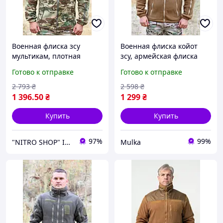
Военная флиска зсу
Военная флиска койот
мультикам, плотная
зсу, армейская флиска
армейская флиска,
койот 7 карманов, теплая
Готово к отправке
Готово к отправке
тактическая кофта
тактическая кофта койот
мультикам 58
58 ygmjn
2 793
₴
2 598
₴
1 396
.50
₴
1 299
₴
Купить
Купить
97%
99%
"NITRO SHOP" Інтернет магазин
Mulka