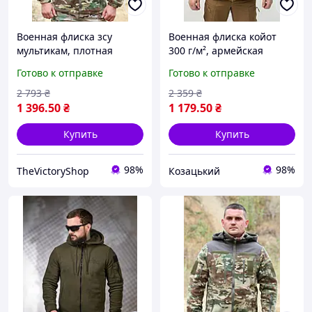
Военная флиска зсу
Военная флиска койот
мультикам, плотная
300 г/м², армейская
армейская флиска,
флиска зсу, теплая
Готово к отправке
Готово к отправке
тактическая кофта
тактическая кофта койот
мультикам 58 ewrth
46 asovfji
2 793
₴
2 359
₴
1 396
.50
₴
1 179
.50
₴
Купить
Купить
98%
98%
TheVictoryShop
Козацький