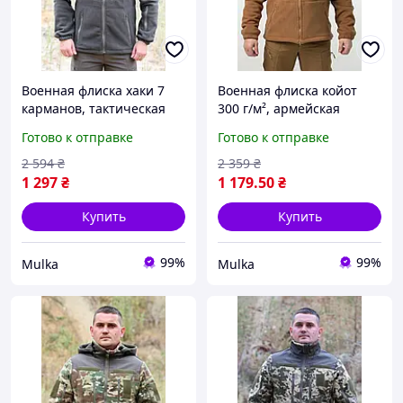
Военная флиска хаки 7
Военная флиска койот
карманов, тактическая
300 г/м², армейская
флисовая кофта зсу,
флиска зсу, теплая
Готово к отправке
Готово к отправке
мужская флиска хаки 54
тактическая кофта койот
ygmjn
46 lxcera
2 594
₴
2 359
₴
1 297
₴
1 179
.50
₴
Купить
Купить
99%
99%
Mulka
Mulka