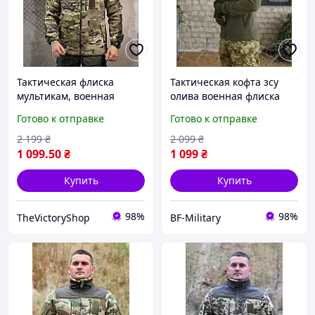
Тактическая флиска
Тактическая кофта зсу
мультикам, военная
олива военная флиска
флиска зсу мультикам,
хаки с липучками
Готово к отправке
Готово к отправке
теплая мужская флиска
армейская флиска олива
мультикам S uabrf
всесезонная BAGS
2 199
₴
2 099
₴
1 099
.50
₴
1 099
₴
Купить
Купить
98%
98%
TheVictoryShop
BF-Military