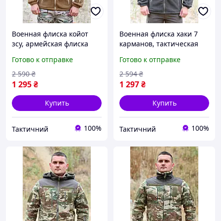
Военная флиска койот
Военная флиска хаки 7
зсу, армейская флиска
карманов, тактическая
койот 7 карманов, теплая
флисовая кофта зсу,
Готово к отправке
Готово к отправке
тактическая кофта койот
мужская флиска хаки 54
58 Ne2kx
Ne2kx
2 590
₴
2 594
₴
1 295
₴
1 297
₴
Купить
Купить
100%
100%
Тактичний
Тактичний