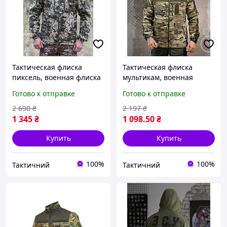
Тактическая флиска
Тактическая флиска
пиксель, военная флиска
мультикам, военная
зсу, теплая армейская
флиска зсу мультикам,
Готово к отправке
Готово к отправке
флиска пиксель 60 Ne2kx
теплая мужская флиска
мультикам S Ne2kx
2 690
₴
2 197
₴
1 345
₴
1 098
.50
₴
Купить
Купить
100%
100%
Тактичний
Тактичний