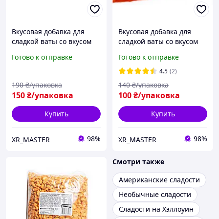
Вкусовая добавка для
Вкусовая добавка для
сладкой ваты со вкусом
сладкой ваты со вкусом
Карамели и Капучино
Голубики
Готово к отправке
Готово к отправке
4.5
(2)
190
₴/упаковка
140
₴/упаковка
150
₴/упаковка
100
₴/упаковка
Купить
Купить
98%
98%
XR_MASTER
XR_MASTER
Смотри также
Американские сладости
Необычные сладости
Сладости на Хэллоуин