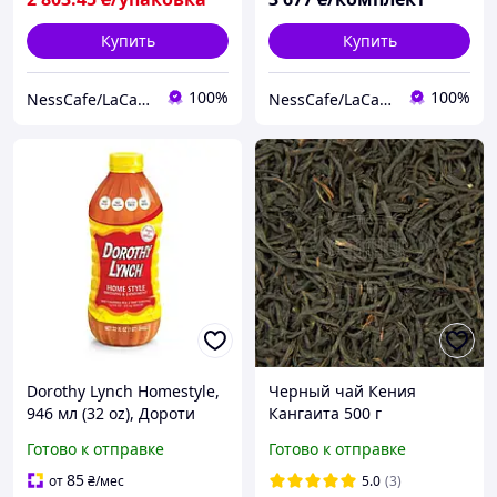
Купить
Купить
100%
100%
NessCafe/LaCafeine
NessCafe/LaCafeine
Dorothy Lynch Homestyle,
Черный чай Кения
946 мл (32 oz), Дороти
Кангаита 500 г
Линч -заправка для
натуральный сладкий
Готово к отправке
Готово к отправке
салатов и блюд со сладко-
вкус уникальный медово-
пряным вкусом.
пряный аромат
85
от
₴
/мес
5.0
(3)