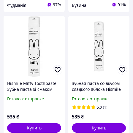
97%
91%
Фудманія
Бузина
Hismile Miffy Toothpaste
Зубная паста со вкусом
Зубна паста зі смаком
сладкого яблока Hismile
солодкого яблука, 60 г
Miffy Toothpaste, 60 г
Готово к отправке
Готово к отправке
5.0
(1)
535
₴
535
₴
Купить
Купить