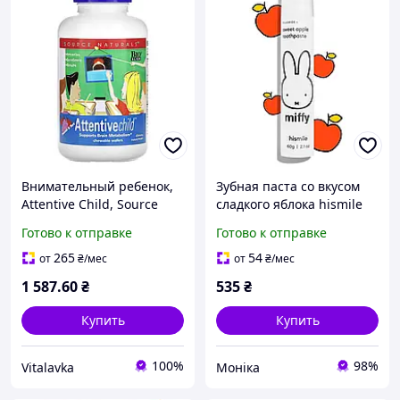
Внимательный ребенок,
Зубная паста со вкусом
Attentive Child, Source
сладкого яблока hismile
Naturals, вкус сладкий,
Miffy Toothpaste 60 г
Готово к отправке
Готово к отправке
120 жевательных
таблеток yY.
265
54
от
₴
/мес
от
₴
/мес
1 587
.60
₴
535
₴
Купить
Купить
100%
98%
Vitalavka
Моніка