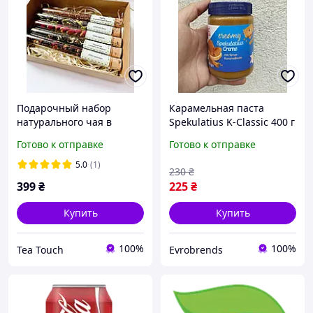
Подарочный набор
Карамельная паста
натурального чая в
Spekulatius K-Classic 400 г
пробирках на 5 вкусов
- крем со вкусом печенья,
Готово к отправке
Готово к отправке
"Сладкий"
сладкая намазка
5.0
(1)
230
₴
399
₴
225
₴
Купить
Купить
100%
100%
Tea Touch
Evrobrends