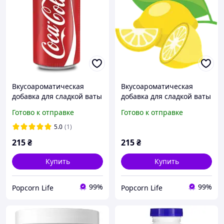
Вкусоароматическая
Вкусоароматическая
добавка для сладкой ваты
добавка для сладкой ваты
со вкусом Кока кола 250г
со вкусом Лимон 250г
Готово к отправке
Готово к отправке
5.0
(1)
215
₴
215
₴
Купить
Купить
99%
99%
Popcorn Life
Popcorn Life