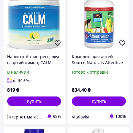
Напиток-Антистресс, вкус
Комплекс для детей
сладкий лимон, CALM,
Source Naturals Attentive
The Anti-Stress Drink Mix,
Child вкус сладкий, 60
В наличии
Готово к отправке
Natural Vitality, 226 гр
жевательных таблеток
34
от
₴
/мес
819
₴
834
.40
₴
Купить
Купить
98%
100%
Інтернет-магазин спортивного харчування у Вінниці «Kings Nutrition»
Vitalavka