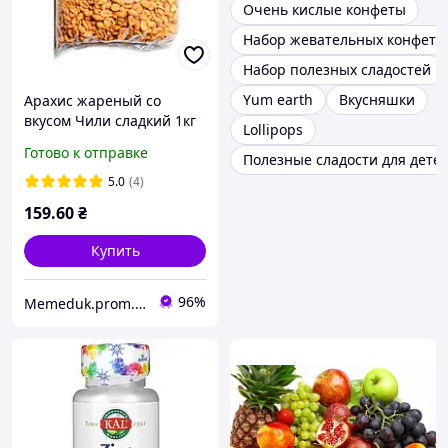
Очень кислые конфеты
Набор жевательных конфет
Набор полезных сладостей
Yum earth
Вкусняшки
Арахис жареный со
вкусом Чили сладкий 1кг
Lollipops
(10шт/ящ)
Готово к отправке
Полезные сладости для дете
5.0
(4)
159
.60
₴
Купить
96%
Memeduk.prom.ua