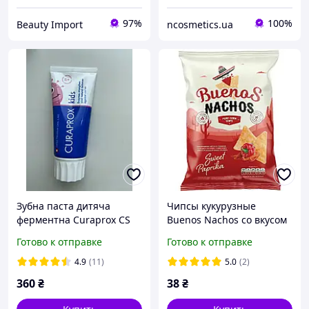
97%
100%
Beauty Import
ncosmetics.ua
Зубна паста дитяча
Чипсы кукурузные
ферментна Curaprox CS
Buenos Nachos со вкусом
Kids 6+ з ароматним
сладкой паприки
Готово к отправке
Готово к отправке
смаком солодкого кавуна
1450 ppm F 60 м
4.9
(11)
5.0
(2)
360
₴
38
₴