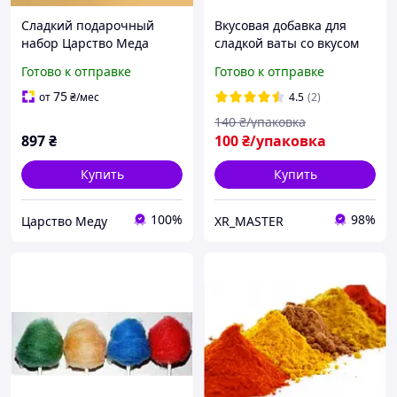
Сладкий подарочный
Вкусовая добавка для
набор Царство Меда
сладкой ваты со вкусом
No94 с медом разног
Вишни
Готово к отправке
Готово к отправке
вкуса. Подарок до 8
марта.
75
от
₴
/мес
4.5
(2)
140
₴/упаковка
897
₴
100
₴/упаковка
Купить
Купить
100%
98%
Царство Меду
XR_MASTER