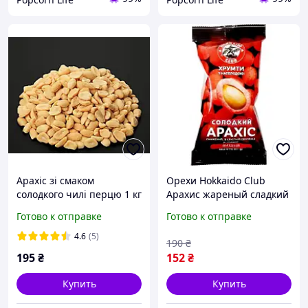
Арахіс зі смаком
Орехи Hokkaido Club
солодкого чилі перцю 1 кг
Арахис жареный сладкий
в хрустящей оболочке со
Готово к отправке
Готово к отправке
вкусом вишни 60 г
4820172442622 fresh
4.6
(5)
190
₴
195
₴
152
₴
Купить
Купить