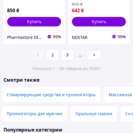
672
₴
850
₴
642
₴
Купить
Купить
99%
99%
Pharmastore DISCOUNT
NEKTAR
1
2
3
...
Показано 1 - 29 товаров из 3000+
Смотри также
Стимулирующие средства и пролонгаторы
Массажная 
Пролонгаторы для мужчин
Оральные смазки
Со 
Популярные категории