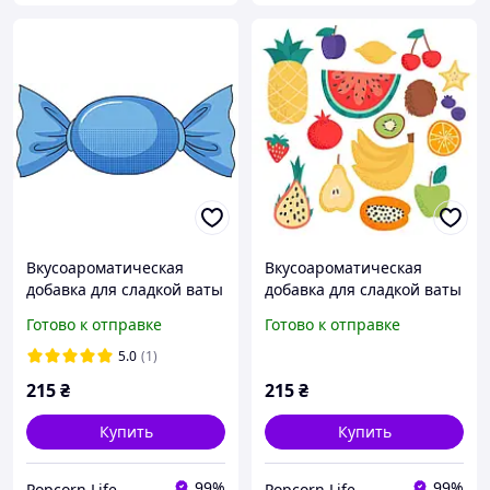
Вкусоароматическая
Вкусоароматическая
добавка для сладкой ваты
добавка для сладкой ваты
со вкусом Бабл гам 250г
со вкусом Тутти-Фрутти
Готово к отправке
Готово к отправке
250г
5.0
(1)
215
₴
215
₴
Купить
Купить
99%
99%
Popcorn Life
Popcorn Life