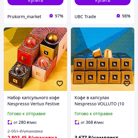
Купить
Купить
97%
98%
Prukorm_market
UBC Trade
Набор капсульного кофе
Кофе в капсулах
Nespresso Vertuo Festive
Nespresso VOLLUTO (10
Discovery Сладкое
тубов) - сладкий
Готово к отправке
Готово к отправке
путешествие вкуса
фруктовый вкус
(Limited Edition), 40
280
368
от
₴
/мес
от
₴
/мес
капсул
2 951
₴/упаковка
2 803
.45
₴/упаковка
3 677
₴/комплект