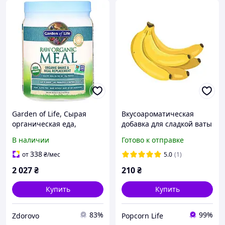
Garden of Life, Сырая
Вкусоароматическая
органическая еда,
добавка для сладкой ваты
органический коктейль и
со вкусом Банан 250г
В наличии
Готово к отправке
замена еды, слегка
сладкий вкус, 454 г (16
338
от
₴
/мес
5.0
(1)
2 027
₴
210
₴
Купить
Купить
83%
99%
Zdorovo
Popcorn Life