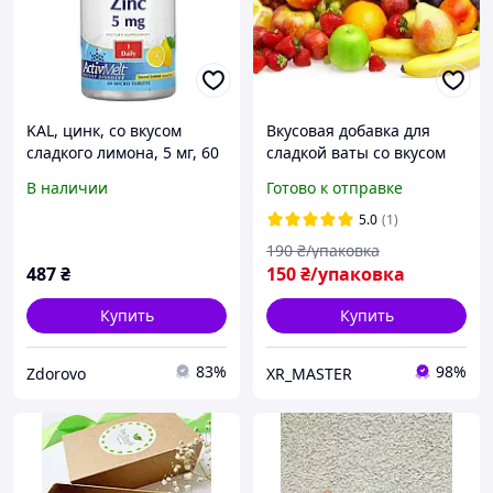
KAL, цинк, со вкусом
Вкусовая добавка для
сладкого лимона, 5 мг, 60
сладкой ваты со вкусом
микротаблеток
Жвачки
В наличии
Готово к отправке
5.0
(1)
190
₴/упаковка
487
₴
150
₴/упаковка
Купить
Купить
83%
98%
Zdorovo
XR_MASTER