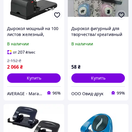
Дырокол мощный на 100
Дырокол фигурный для
листов железный,
творчества/ креативный
большая пробивалка для
панч
В наличии
В наличии
бумаги металлическая,
канцелярия Буромакс
207
от
₴
/мес
2 152
₴
2 066
₴
58
₴
Купить
Купить
96%
99%
AVERAGE - Магазин Без предоплати
ООО Овид-друк