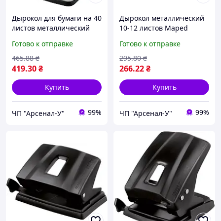
Дырокол для бумаги на 40
Дырокол металлический
листов металлический
10-12 листов Maped
Axent 3940
ESSENTIALS Metal MP-
Готово к отправке
Готово к отправке
401111
465
.88
₴
295
.80
₴
419
.30
₴
266
.22
₴
Купить
Купить
99%
99%
ЧП "Арсенал-У"
ЧП "Арсенал-У"