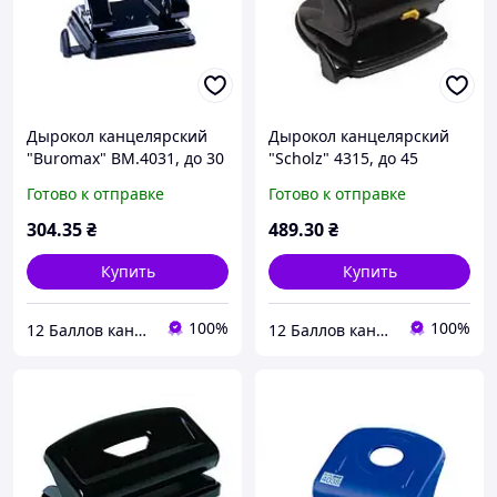
Дырокол канцелярский
Дырокол канцелярский
"Buromax" BM.4031, до 30
"Scholz" 4315, до 45
листов
листов
Готово к отправке
Готово к отправке
304
.35
₴
489
.30
₴
Купить
Купить
100%
100%
12 Баллов канцтовары оптом и в розницу
12 Баллов канцтовары оптом и в розницу