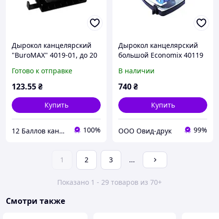
Дырокол канцелярский
Дырокол канцелярский
"BuroMAX" 4019-01, до 20
большой Economix 40119
листов
(60 листов)
Готово к отправке
В наличии
металлический
123
.55
₴
740
₴
Купить
Купить
100%
99%
12 Баллов канцтовары оптом и в розницу
ООО Овид-друк
1
2
3
...
Показано 1 - 29 товаров из 70+
Смотри также