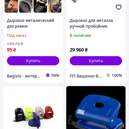
Дырокол металический
Дырокол для металла
для ремня
ручной пробойник
профнастила Walraven
Под заказ
В наличии
BIS
135
.72
₴
95
₴
29 960
₴
Купить
Купить
99%
100%
Bagisto - интернет магазин аксессуаров
ПП Ващенко В. Г. _"M&V - Metal & Ventilation"_ MV-TOOLS