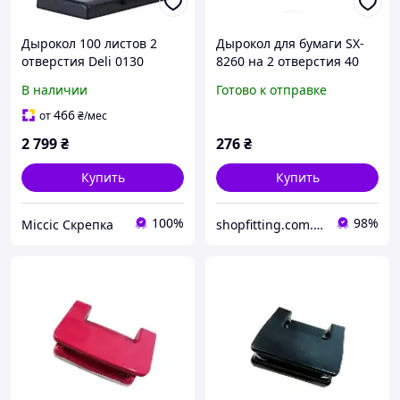
Дырокол 100 листов 2
Дырокол для бумаги SX-
отверстия Deli 0130
8260 на 2 отверстия 40
черный, усиленный,
листов
В наличии
Готово к отправке
металлический с
линейкой
466
от
₴
/мес
2 799
₴
276
₴
Купить
Купить
100%
98%
Міссіс Скрепка
shopfitting.com.ua