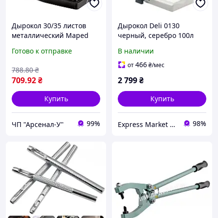
Дырокол 30/35 листов
Дырокол Deli 0130
металлический Maped
черный, серебро 100л
Essentials Metal
посыл металл 2отв из лин
Готово к отправке
В наличии
MP.403411
466
от
₴
/мес
788
.80
₴
709
.92
₴
2 799
₴
Купить
Купить
99%
98%
ЧП "Арсенал-У"
Express Market | Интернет Магазин | ex-market.com.ua