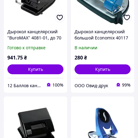
Дырокол канцелярский
Дырокол канцелярский
"BuroMAX" 4081-01, до 70
большой Economix 40117
листов
(20 листов)
Готово к отправке
В наличии
941
.75
₴
280
₴
Купить
Купить
100%
99%
12 Баллов канцтовары оптом и в розницу
ООО Овид-друк