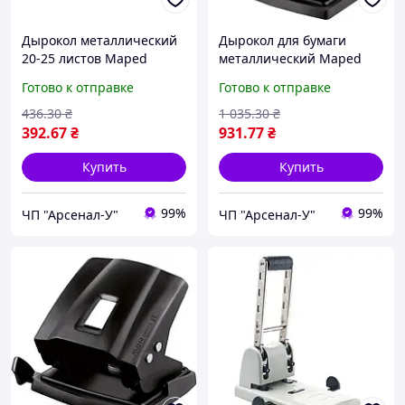
Дырокол металлический
Дырокол для бумаги
20-25 листов Maped
металлический Maped
ESSENTIALS Metal
Essentials Metal 40 листов
Готово к отправке
Готово к отправке
MP.402411
436
.30
₴
1 035
.30
₴
392
.67
₴
931
.77
₴
Купить
Купить
99%
99%
ЧП "Арсенал-У"
ЧП "Арсенал-У"