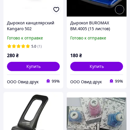
Дырокол канцелярский
Дырокол BUROMAX
Kangaro 502
ВМ.4005 (15 листов)
металлический (25
металлический корпус
Готово к отправке
Готово к отправке
листов)
5.0
(1)
280
₴
180
₴
Купить
Купить
99%
99%
ООО Овид-друк
ООО Овид-друк