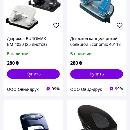
Дырокол BUROMAX
Дырокол канцелярский
ВМ.4030 (25 листов)
большой Economix 40118
(30 листов)
В наличии
В наличии
280
₴
280
₴
Купить
Купить
99%
99%
ООО Овид-друк
ООО Овид-друк