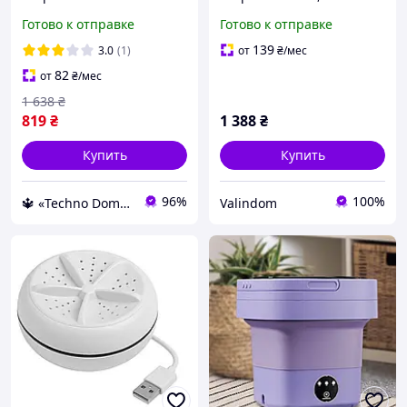
центрифугой для одежды
Стиральная машина с
Готово к отправке
Готово к отправке
детей Ультразвуковая
баком для воды Складная
машинка для стирки
стиральная WP-16
139
3.0
(1)
от
₴
/мес
82
от
₴
/мес
1 638
₴
819
₴
1 388
₴
Купить
Купить
96%
100%
🔱 «Techno Dom» Компетентность! Качество товара! Быстрая отправка! ✅
Valindom