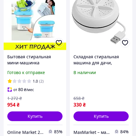
Бытовая стиральная
Складная стиральная
мини-машинка
машина для дачи,
маленькая переносная на
Стиральная машина для
Готово к отправке
В наличии
8 л портативная стирка
общежития Мини ведро
автомат GHJFJ
ON-34
1.0
(2)
80
от
₴
/мес
1 272
₴
658
₴
954
₴
330
₴
Купить
Купить
85%
84%
Online Market 24/7
MaxMarket – максимум для вашего дома и комфортной жизни