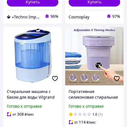
Купить
Купить
96%
97%
🔱 «Techno Imperia» Компетентность! Качество товара! Быстрая отправка! ✅
Cosmoplay
Стиральная машина с
Портативная
баком для воды Vilgrand
силиконовая стиральная
V135-2550, Стиральная
машинка для кемпинга
Готово к отправке
Готово к отправке
машинка автомат
Мини стиралка
портативная PN-66
ультразвуковая
308
от
₴
/мес
1.0
(1)
стиральные машины
114
от
₴
/мес