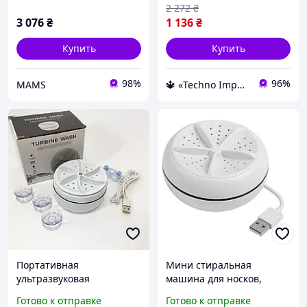
2 272
₴
3 076
₴
1 136
₴
Купить
Купить
98%
96%
MAMS
🔱 «Techno Imperia» Компетентность! Качество товара! Быстрая отправка! ✅
Портативная
Мини стиральная
ультразвуковая
машина для носков,
стиральная машина,
Малогабаритная
Готово к отправке
Готово к отправке
Стиральная машина для
стиральная машина с