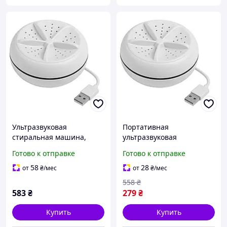
Ультразвуковая
Портативная
стиральная машина,
ультразвуковая
Мини стиральная
стиральная машина,
Готово к отправке
Готово к отправке
машина ведро Складная
Стиральная машина
LA-98
переносная, Портативная
58
28
от
₴
/мес
от
₴
/мес
стиралка ведро BH-63
558
₴
583
₴
279
₴
Купить
Купить