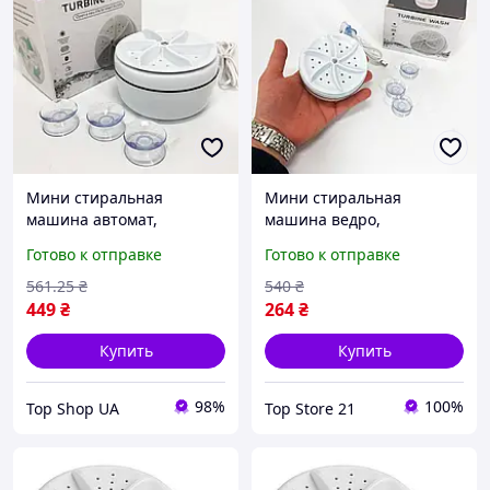
Мини стиральная
Мини стиральная
машина автомат,
машина ведро,
Портативная стиралка
Стиральная машинка
Готово к отправке
Готово к отправке
ведро, Малогабаритная
маленькая переносная
VF-386 стиральная
Складная машина TA-62
561
.25
₴
540
₴
машина top shop
449
₴
264
₴
Купить
Купить
98%
100%
Top Shop UA
Top Store 21