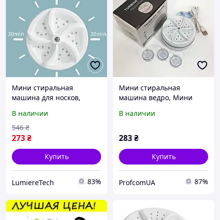
Мини стиральная
Мини стиральная
машина для носков,
машина ведро, Мини
Стиральная машина
стиральная машина для
В наличии
В наличии
переносная
носков с баком для воды
Малогабаритная IM-78
ZQ-74
546
₴
273
₴
283
₴
Купить
Купить
83%
87%
LumiereTech
ProfcomUA