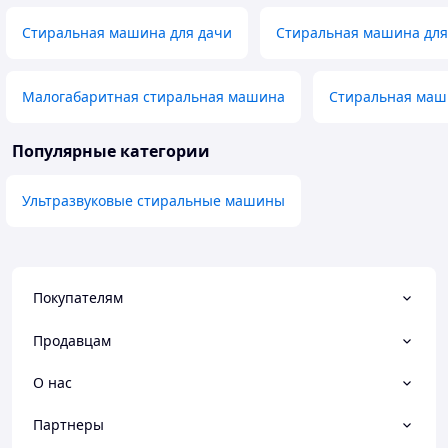
Стиральная машина для дачи
Стиральная машина дл
Малогабаритная стиральная машина
Стиральная маш
Популярные категории
Ультразвуковые стиральные машины
Покупателям
Продавцам
О нас
Партнеры