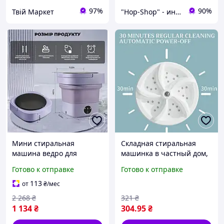
97%
90%
Твій Маркет
"Hop-Shop" - интернет-магазин тактического военного снаряжения | Собственное производство | туризма
Мини стиральная
Складная стиральная
машина ведро для
машинка в частный дом,
путешествий складная
Стиральная машина для
Готово к отправке
Готово к отправке
бытовая переносная
общежития Складная
Ультразвуковая машинка
машина JT-15
113
от
₴
/мес
для стирки
2 268
₴
321
₴
1 134
₴
304
.95
₴