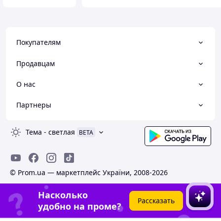
Покупателям
Продавцам
О нас
Партнеры
Тема
-
светлая
BETA
© Prom.ua — маркетплейс України, 2008-2026
Насколько
Рассказать
удобно на проме?