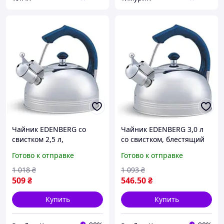
Чайник EDENBERG со
Чайник EDENBERG 3,0 л
свистком 2,5 л,
со свистком, блестящий
нержавеющая сталь,
корпус, цветная ручка,
Готово к отправке
Готово к отправке
цветная ручка,
нержавеющая сталь
термостойкий корпус
1 018
₴
1 093
₴
509
₴
546
.50
₴
Купить
Купить