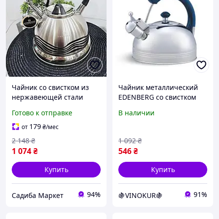
Чайник со свистком из
Чайник металлический
нержавеющей стали
EDENBERG со свистком
Edenberg EB-1902 3 л для
цветная ручка,
Готово к отправке
В наличии
кипячения воды с
блестящий корпус 2,5л
цветным индикатором
179
от
₴
/мес
2 148
₴
1 092
₴
1 074
₴
546
₴
Купить
Купить
94%
91%
Садиба Маркет
🍇VINOKUR🍇