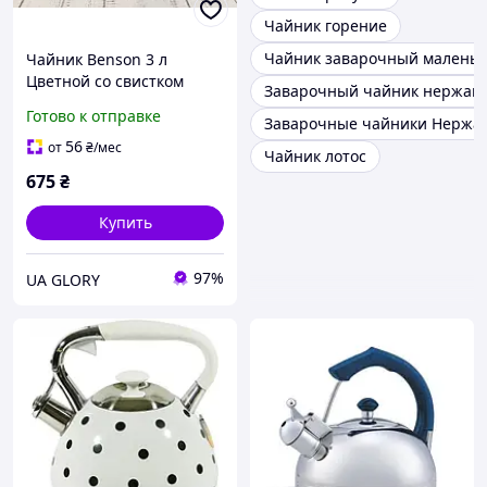
Чайник горение
Чайник заварочный малень
Чайник Benson 3 л
Цветной со свистком
Заварочный чайник нержав
красный, синий,
Готово к отправке
Заварочные чайники Нержа
бирюзовый |
Нержавеющая сталь
56
от
₴
/мес
Чайник лотос
675
₴
Купить
97%
UA GLORY