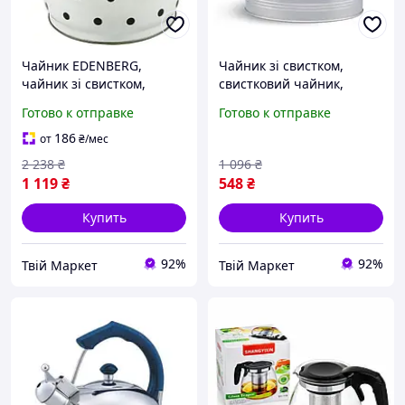
Чайник EDENBERG,
Чайник зі свистком,
чайник зі свистком,
свистковий чайник,
свистковий чайник,
металевий чайник зі
Готово к отправке
Готово к отправке
металевий чайник зі
свистком, чайник з
свистком, чайник з
нержавіючої сталі,
186
от
₴
/мес
нержавіючої сталі,
чайник для газової плити,
2 238
₴
1 096
₴
термостійкий
1 119
₴
548
₴
Купить
Купить
92%
92%
Твій Маркет
Твій Маркет