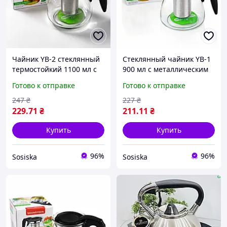
Чайник YB-2 стеклянный
Стеклянный чайник YB-1
термостойкий 1100 мл с
900 мл с металлическим
цветной ручкой
фильтром и цветной
Готово к отправке
Готово к отправке
ручкой
247
₴
227
₴
229
.71
₴
211
.11
₴
Купить
Купить
96%
96%
Sosiska
Sosiska