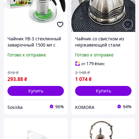
Чайник YB-3 стеклянный
Чайник со свистком из
заварочный 1500 мл с
нержавеющей стали
цветной эргономичной
Edenberg для кипячения
Готово к отправке
Готово к отправке
ручкой
воды 3 л с цветным
изменением при нагреве
179
от
₴
/мес
316
₴
2 148
₴
293
.88
₴
1 074
₴
Купить
Купить
96%
94%
Sosiska
KOMORA