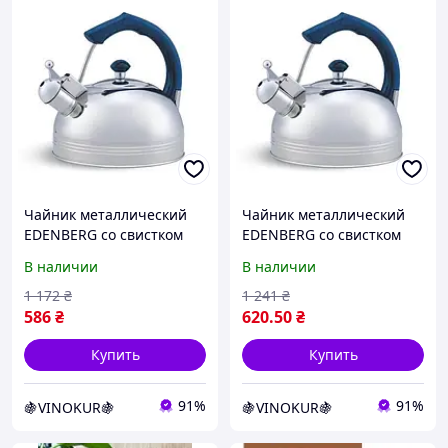
Чайник металлический
Чайник металлический
EDENBERG со свистком
EDENBERG со свистком
цветная ручка,
цветная ручка,
В наличии
В наличии
блестящий корпус 3,0 л
блестящий корпус 3,5 л
EB-3560
1 172
₴
1 241
₴
586
₴
620
.50
₴
Купить
Купить
91%
91%
🍇VINOKUR🍇
🍇VINOKUR🍇