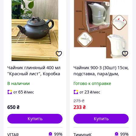
Чайник глиняный 400 мл
Чайник 900-3 (30шт) 15см,
"Красный лист", Коробка
подставка, пара/дым,
картонная подарочная
звук, свет (цветное), на
В наличии
Готово к отправке
цветная.
бат-ке, в пробке, 17-18,5-
10,5см
65
23
от
₴
/мес
от
₴
/мес
275
₴
650
₴
233
₴
Купить
Купить
99%
99%
VITAR
ТимуриК