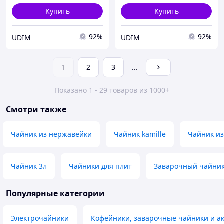
Купить
Купить
92%
92%
UDIM
UDIM
1
2
3
...
Показано 1 - 29 товаров из 1000+
Смотри также
Чайник из нержавейки
Чайник kamille
Чайник из
Чайник 3л
Чайники для плит
Заварочный чайник
Популярные категории
Электрочайники
Кофейники, заварочные чайники и а