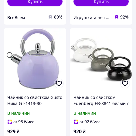
Купить
Купить
89%
92%
ВсеВсем
Игрушки и не только
Чайник со свистком Gusto
Чайник со свистком
Ника GT-1413-30
Edenberg EB-8841 белый /
фиолетовый 3 л
серый 3 л
В наличии
В наличии
93
92
от
₴
/мес
от
₴
/мес
929
₴
920
₴