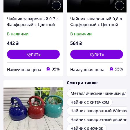
Чайник заварочный 0,7 л
Чайник заварочный 0,8 л
Фарфоровый с Цветной
Фарфоровый с Цветной
Крышкой Wilmax Color
Крышкой Wilmax Color 0,8
В наличии
В наличии
700 мл WL-994004 / 1C
л WL-994017 / 1C
442
₴
564
₴
Купить
Купить
95%
95%
Наилучшая цена
Наилучшая цена
Смотри также
Металлические чайники для
Чайник с ситечком
Чайник заварочный Wilmax
Чайник заварочный двойны
Чайник рисунок