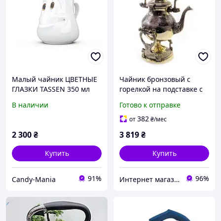
Малый чайник ЦВЕТНЫЕ
Чайник бронзовый с
ГЛАЗКИ TASSEN 350 мл
горелкой на подставке с
"ДОБРЯК"
цветным рисунком
В наличии
Готово к отправке
(30,5х19х16 см)A
382
от
₴
/мес
2 300
₴
3 819
₴
Купить
Купить
91%
96%
Candy-Mania
Интернет магазин Мир подарков