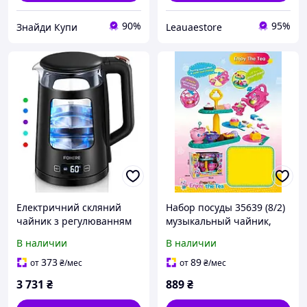
90%
95%
Знайди Купи
Leauaestore
Електричний скляний
Набор посуды 35639 (8/2)
чайник з регулюванням
музыкальный чайник,
температури 1,7 л | 2200
цветная подсветка, 2
В наличии
В наличии
Вт | Підтримка тепла | 5
режима работы,
кольорових індикаторів |
переключатель мелодий,
373
89
от
₴
/мес
от
₴
/мес
Автоматичне
звуковые эффекты,
3 731
₴
889
₴