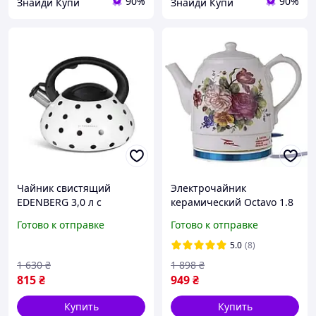
90%
90%
Знайди Купи
Знайди Купи
Чайник свистящий
Электрочайник
EDENBERG 3,0 л с
керамический Octavo 1.8
цветовой индикацией,
л Электрический чайник
Готово к отправке
Готово к отправке
нержавеющая сталь,
на подставке с цветным
турбо дно
рисунком
5.0
(8)
1 630
₴
1 898
₴
815
₴
949
₴
Купить
Купить