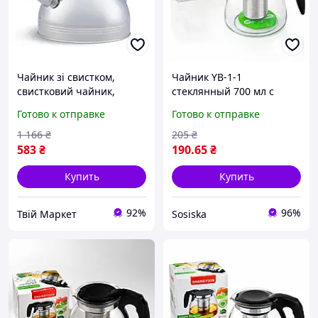
Чайник зі свистком,
Чайник YB-1-1
свистковий чайник,
стеклянный 700 мл с
металевий чайник зі
цветной ручкой и
Готово к отправке
Готово к отправке
свистком, чайник з
металлическим фильтром
нержавіючої сталі,
1 166
₴
205
₴
чайник для газової плити,
583
₴
190
.65
₴
Купить
Купить
92%
96%
Твій Маркет
Sosiska