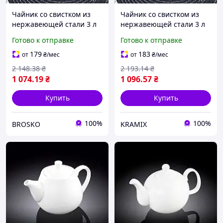
Чайник со свистком из
Чайник со свистком из
нержавеющей стали 3 л
нержавеющей стали 3 л
для кухни с капсульным
для кухни с капсульным
Готово к отправке
Готово к отправке
дном и цветным
дном и цветным
рисунком
рисунком при нагреве
179
183
от
₴
/мес
от
₴
/мес
2 148
.38
₴
2 193
.14
₴
1 074
.19
₴
1 096
.57
₴
Купить
Купить
100%
100%
BROSKO
KRAMIX