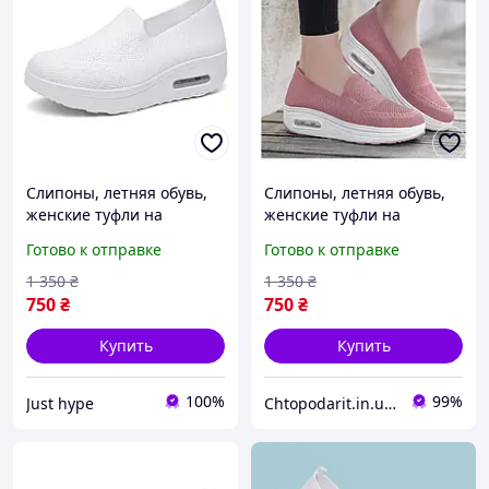
Слипоны, летняя обувь,
Слипоны, летняя обувь,
женские туфли на
женские туфли на
платформе, текстильные
платформе, текстильные
Готово к отправке
Готово к отправке
мокасины размер 40,
мокасины размер 42
белые Код 68-1005
розовые Код 68-1027
1 350
₴
1 350
₴
750
₴
750
₴
Купить
Купить
100%
99%
Just hype
Chtopodarit.in.ua-інтернет-магазин цікавих подарунків