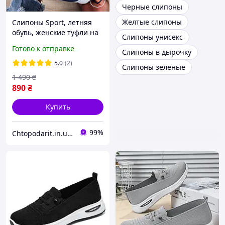
Черные слипоны
Желтые слипоны
Слипоны Sport, летняя
обувь, женские туфли на
Слипоны унисекс
платформе, текстильные
Готово к отправке
Слипоны в дырочку
мокасины размер 41,
синие Код 00-0729
5.0
(2)
Слипоны зеленые
1 490
₴
890
₴
Купить
99%
Chtopodarit.in.ua-інтернет-магазин цікавих подарунків