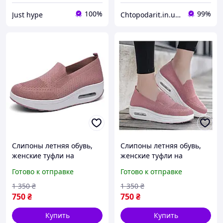
100%
99%
Just hype
Chtopodarit.in.ua-інтернет-магазин цікавих подарунків
Слипоны летняя обувь,
Слипоны летняя обувь,
женские туфли на
женские туфли на
платформе, текстильные
платформе, текстильные
Готово к отправке
Готово к отправке
мокасины размер 36
мокасины размер 37
розовые Код 68-1021
розовые Код 68-1022
1 350
₴
1 350
₴
750
₴
750
₴
Купить
Купить