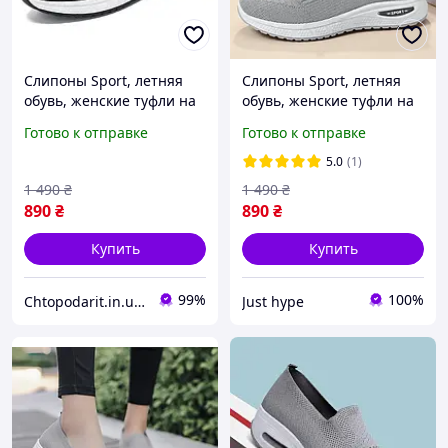
Слипоны Sport, летняя
Слипоны Sport, летняя
обувь, женские туфли на
обувь, женские туфли на
платформе, текстильные
платформе, текстильные
Готово к отправке
Готово к отправке
мокасины размер 37,
мокасины размер 42,
черные Код 00-0705
серые Код 00-0724
5.0
(1)
1 490
₴
1 490
₴
890
₴
890
₴
Купить
Купить
99%
100%
Chtopodarit.in.ua-інтернет-магазин цікавих подарунків
Just hype