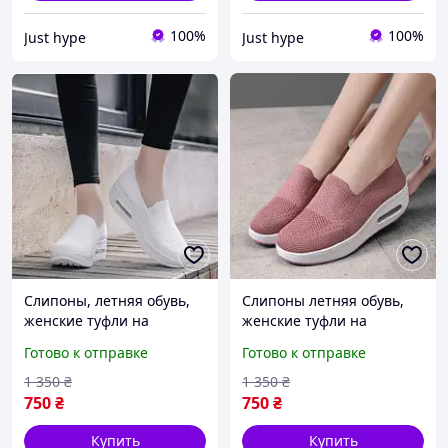
100%
100%
Just hype
Just hype
Слипоны, летняя обувь,
Слипоны летняя обувь,
женские туфли на
женские туфли на
платформе, текстильные
платформе, текстильные
Готово к отправке
Готово к отправке
мокасины размер 42,
мокасины размер 38
белые Код 68-1007
розовые Код 68-1023
1 350
₴
1 350
₴
750
₴
750
₴
Купить
Купить