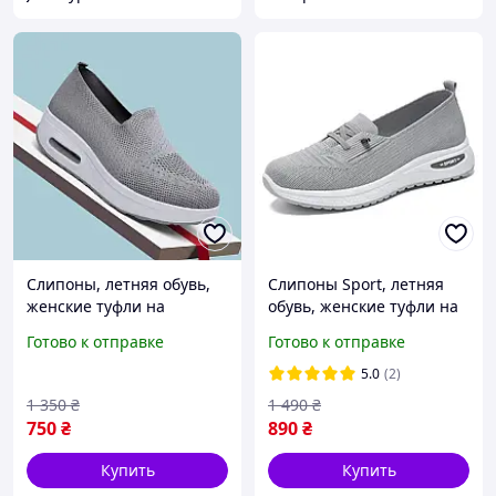
Слипоны, летняя обувь,
Слипоны Sport, летняя
женские туфли на
обувь, женские туфли на
платформе, текстильные
платформе, текстильные
Готово к отправке
Готово к отправке
мокасины размер 38,
мокасины размер 37,
серые Код 68-1013
серые Код 00-0719
5.0
(2)
1 350
₴
1 490
₴
750
₴
890
₴
Купить
Купить