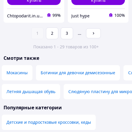
Купить
Купить
99%
100%
Chtopodarit.in.ua-інтернет-магазин цікавих подарунків
Just hype
1
2
3
...
Показано 1 - 29 товаров из 100+
Смотри также
Мокасины
Ботинки для девочки демисезонные
С
Летняя дышащая обувь
Слюдяную пластину для микр
Популярные категории
Детские и подростковые кроссовки, кеды