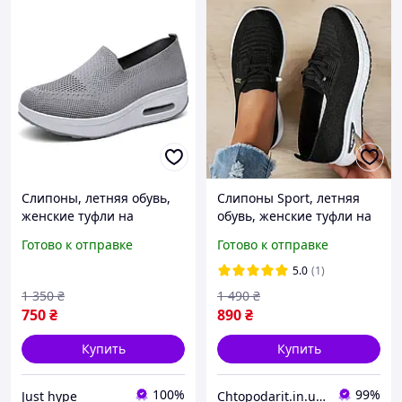
Слипоны, летняя обувь,
Слипоны Sport, летняя
женские туфли на
обувь, женские туфли на
платформе, текстильные
платформе, текстильные
Готово к отправке
Готово к отправке
мокасины размер 37,
мокасины размер 39,
серые Код 68-1012
черные Код 00-0707
5.0
(1)
1 350
₴
1 490
₴
750
₴
890
₴
Купить
Купить
100%
99%
Just hype
Chtopodarit.in.ua-інтернет-магазин цікавих подарунків