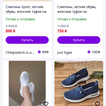
Слипоны Sport, летняя
Слипоны, летняя обувь,
обувь, женские туфли на
женские туфли на
платформе, текстильные
платформе, текстильные
Готово к отправке
Готово к отправке
мокасины размер 40,
мокасины размер 40,
черные Код 00-0708
серые Код 68-1015
1 490
₴
1 350
₴
890
₴
750
₴
Купить
Купить
99%
100%
Chtopodarit.in.ua-інтернет-магазин цікавих подарунків
Just hype