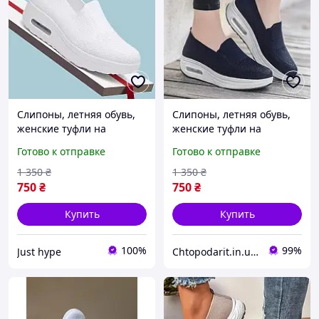
Слипоны, летняя обувь,
Слипоны, летняя обувь,
женские туфли на
женские туфли на
платформе, текстильные
платформе, текстильные
Готово к отправке
Готово к отправке
мокасины размер 37,
мокасины размер 38,
белые Код 68-1002
черные Код 68-1033
1 350
₴
1 350
₴
750
₴
750
₴
Купить
Купить
100%
99%
Just hype
Chtopodarit.in.ua-інтернет-магазин цікавих подарунків