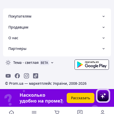
Покупателям
Продавцам
О нас
Партнеры
Тема
-
светлая
BETA
© Prom.ua — маркетплейс України, 2008-2026
Насколько
Рассказать
удобно на проме?