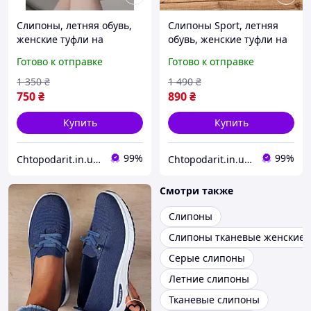
Слипоны, летняя обувь,
Слипоны Sport, летняя
женские туфли на
обувь, женские туфли на
платформе, текстильные
платформе, текстильные
Готово к отправке
Готово к отправке
мокасины размер 39,
мокасины размер 39,
белые Код 68-1004
синие Код 00-0727
1 350
₴
1 490
₴
750
₴
890
₴
Купить
Купить
99%
99%
Chtopodarit.in.ua-інтернет-магазин цікавих подарунків
Chtopodarit.in.ua-інтернет-магазин цікавих подарунків
Смотри также
Слипоны
Слипоны тканевые женские
Серые слипоны
Летние слипоны
Тканевые слипоны