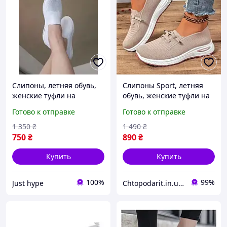
Слипоны, летняя обувь,
Слипоны Sport, летняя
женские туфли на
обувь, женские туфли на
платформе, текстильные
платформе, текстильные
Готово к отправке
Готово к отправке
мокасины размер 39,
мокасины размер 40,
белые Код 68-1004
розовые Код 00-0715
1 350
₴
1 490
₴
750
₴
890
₴
Купить
Купить
100%
99%
Just hype
Chtopodarit.in.ua-інтернет-магазин цікавих подарунків