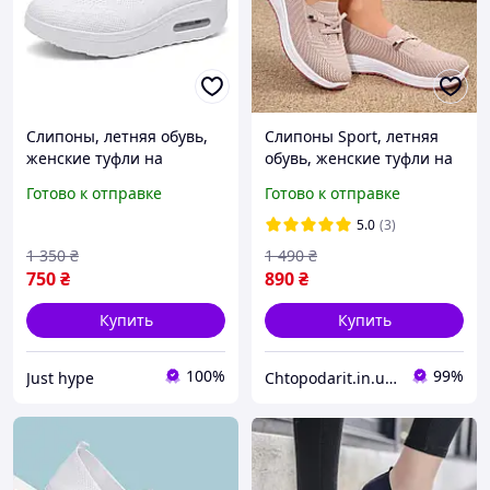
Слипоны, летняя обувь,
Слипоны Sport, летняя
женские туфли на
обувь, женские туфли на
платформе, текстильные
платформе, текстильные
Готово к отправке
Готово к отправке
мокасины размер 36,
мокасины размер 42,
белые Код 68-1001
розовые Код 00-0717
5.0
(3)
1 350
₴
1 490
₴
750
₴
890
₴
Купить
Купить
100%
99%
Just hype
Chtopodarit.in.ua-інтернет-магазин цікавих подарунків