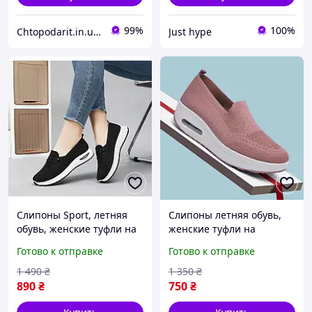
99%
100%
Chtopodarit.in.ua-інтернет-магазин цікавих подарунків
Just hype
Слипоны Sport, летняя
Слипоны летняя обувь,
обувь, женские туфли на
женские туфли на
платформе, текстильные
платформе, текстильные
Готово к отправке
Готово к отправке
мокасины размер 41,
мокасины размер 39
черные Код 00-0709
розовые Код 68-1024
1 490
₴
1 350
₴
890
₴
750
₴