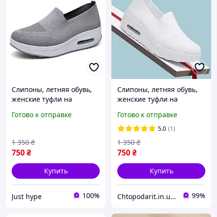
Слипоны, летняя обувь,
Слипоны, летняя обувь,
женские туфли на
женские туфли на
платформе, текстильные
платформе, текстильные
Готово к отправке
Готово к отправке
мокасины размер 36,
мокасины размер 37,
серые Код 68-1011
белые Код 68-1002
5.0
(1)
1 350
₴
1 350
₴
750
₴
750
₴
Купить
Купить
100%
99%
Just hype
Chtopodarit.in.ua-інтернет-магазин цікавих подарунків