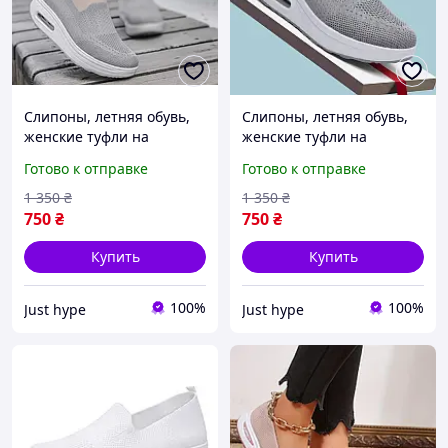
Слипоны, летняя обувь,
Слипоны, летняя обувь,
женские туфли на
женские туфли на
платформе, текстильные
платформе, текстильные
Готово к отправке
Готово к отправке
мокасины размер 42,
мокасины размер 41,
серые Код 68-1017
серые Код 68-1016
1 350
₴
1 350
₴
750
₴
750
₴
Купить
Купить
100%
100%
Just hype
Just hype