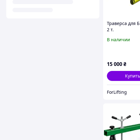
Траверса для Б
2 т.
В наличии
15 000
₴
Купит
ForLifting