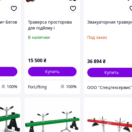
иг-Бегов
Траверса просторова
Эвакуаторная травер
для підйому і
переміщення біг-бегів
В наличии
Под заказ
2 т
15 500
₴
36 894
₴
ь
Купить
Купить
100%
100%
ForLifting
ООО "Спецтехсервис