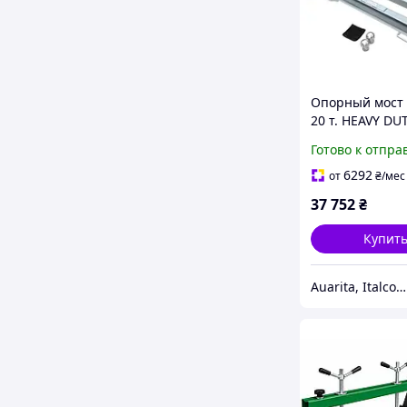
Опорный мост 
20 т. HEAVY DU
SBHD0020
Готово к отпра
6292
от
₴
/мес
37 752
₴
Купит
Auarita, Italco - премиальное покрасочное оборудование