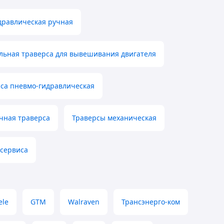
дравлическая ручная
льная траверса для вывешивания двигателя
са пневмо-гидравлическая
чная траверса
Траверсы механическая
осервиса
ele
GTM
Walraven
Трансэнерго-ком