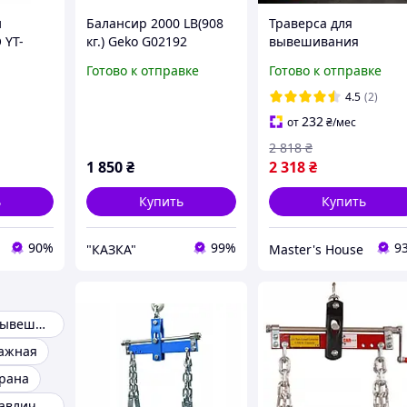
и
Балансир 2000 LB(908
Траверса для
 YT-
кг.) Geko G02192
вывешивания
500 мм,
двигателя LEX 1,5 м 5
Готово к отправке
Готово к отправке
кг Балка для
вывешивания
4.5
(2)
робки
двигателя Длина цеп
232
от
₴
/мес
89 см для СТО Польш
2 818
₴
1 850
₴
2 318
₴
ь
Купить
Купить
90%
99%
9
"КАЗКА"
Master's House
Траверса для вывешивания двигателя
тажная
крана
Траверсы гидравлические