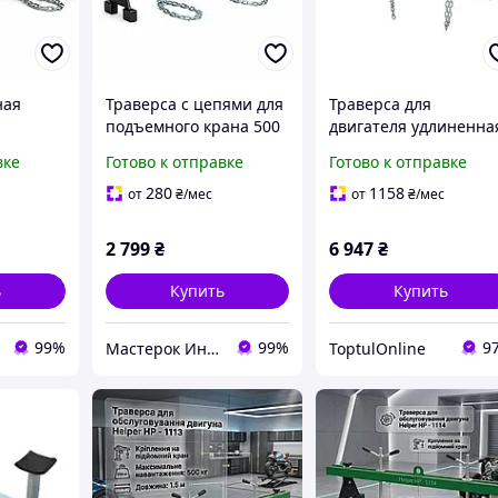
ная
Траверса с цепями для
Траверса для
подъемного крана 500
двигателя удлиненна
кг 1.8 м Helper HP -
500 кг 1800 мм (ХЗСО)
вке
Готово к отправке
Готово к отправке
г 1.5 м
1114 балансировочная
TRV0500L
3
балка для
280
1158
от
₴
/мес
от
₴
/мес
ка на
обслуживания
ан
двигателя траверсы
2 799
₴
6 947
₴
ь
Купить
Купить
99%
99%
9
Мастерок Интернет магазин для каждого
ToptulOnline