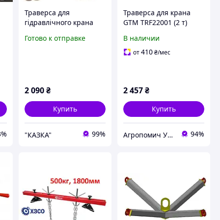
Траверса для
Траверса для крана
гідравлічного крана
GTM TRF22001 (2 т)
00
CARMAX 750 кг
Готово к отправке
В наличии
410
от
₴
/мес
ей
а
2 090
₴
2 457
₴
Купить
Купить
3%
99%
94%
"КАЗКА"
Агропомич Украина