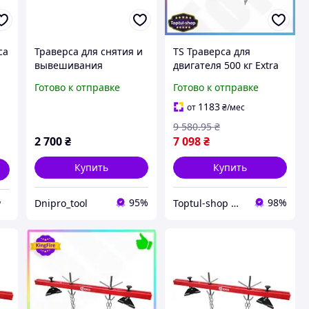
са
Траверса для снятия и
TS Траверса для
вывешивания
двигателя 500 кг Extra
двигателя 1,5м Geko
Line 1800 мм стальная
Готово к отправке
Готово к отправке
G02190
для вывешивания
моторов и КПП
1183
от
₴
/мес
универсальн SHT55_Q
9 580
.95
₴
2 700
₴
7 098
₴
Купить
Купить
95%
98%
Dnipro_tool
Toptul-shop Интернет магазин
"