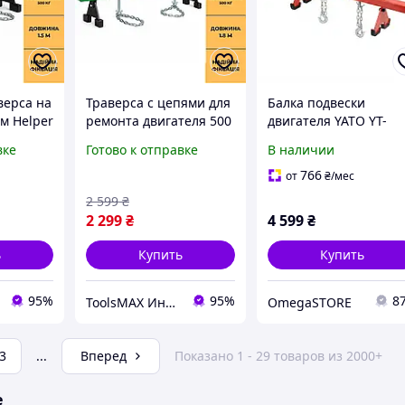
верса на
Траверса с цепями для
Балка подвески
 м Helper
ремонта двигателя 500
двигателя YATO YT-
ерса для
кг 1.8 м Helper HP -
55568 500 кг, 1500 мм
вке
Готово к отправке
В наличии
1114 сервисная
траверса для
висная
траверса для
вывешивания
766
от
₴
/мес
ремонта
подъемного крана
двигателя и коробки
2 599
₴
балка для ремонта
передач
2 299
₴
4 599
₴
ь
Купить
Купить
95%
95%
8
ToolsMAX Интернет-магазин на максимум
OmegaSTORE
3
...
Вперед
Показано 1 - 29 товаров из 2000+
е