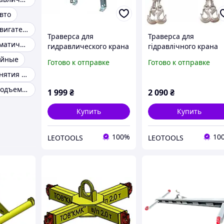
вто
Траверса для двигателя
Траверса для
Траверса для
Траверса пневматическая
гидравлического крана
гідравлічного крана
Geko G01292 900кг
CARMAX 750 кг
ейные
Готово к отправке
Готово к отправке
Траверса для снятия двигателя
Траверса для подъема автомобилей
1 999
₴
2 090
₴
Купить
Купить
100%
10
LEOTOOLS
LEOTOOLS