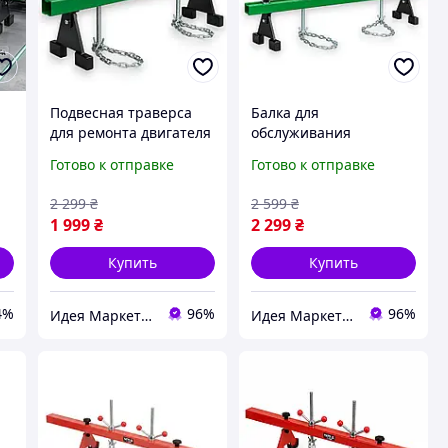
Подвесная траверса
Балка для
для ремонта двигателя
обслуживания
500 кг 1.5 м Helper HP -
двигателя 500 кг 1.8 м
Готово к отправке
Готово к отправке
1113 траверса на
Helper HP - 1114
подъемный кран балка
траверса с цепями для
2 299
₴
2 599
₴
для обслуживания
подъемного крана
1 999
₴
2 299
₴
мотора
сервисная траверса
Купить
Купить
4%
96%
96%
Идея Маркет💡 Интернет-магазин полезных идей
Идея Маркет💡 Интернет-магазин полезных идей