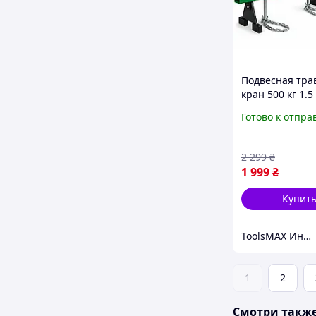
Подвесная тра
кран 500 кг 1.5
HP - 1113 трав
Готово к отпра
подвешивания
двигателя сер
траверса для 
2 299
₴
мотора
1 999
₴
Купит
ToolsMAX Интернет-магазин на максимум
1
2
Смотри такж