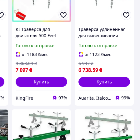
KI Траверса для
Траверса удлиненная
я
двигателя 500 Feel
для вывешивания
Happy кг 1800 мм
двигателя с двумя
Готово к отправке
Готово к отправке
стальная опора для
захватами 500 кг
вывешивания моторов
TRV0500L (ХЗСО)
1183
1123
от
₴
/мес
от
₴
/мес
и КПП униве FIR41_R
9 368
.04
₴
6 947
₴
7 097
₴
6 738
.59
₴
Купить
Купить
7%
97%
99%
KingFire
Auarita, Italco - премиальное покрасочное оборудование