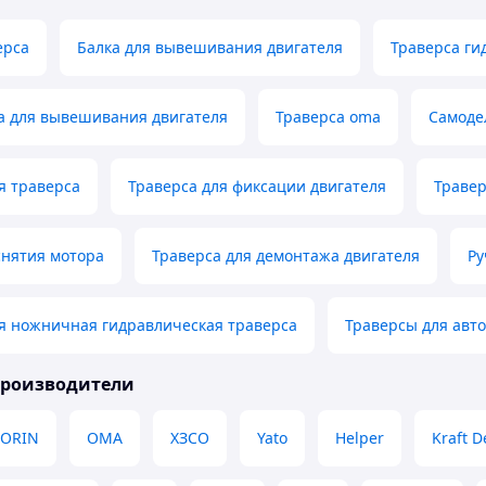
ерса
Балка для вывешивания двигателя
Траверса ги
а для вывешивания двигателя
Траверса oma
Самоде
я траверса
Траверса для фиксации двигателя
Травер
снятия мотора
Траверса для демонтажа двигателя
Ру
я ножничная гидравлическая траверса
Траверсы для авт
производители
TORIN
OMA
ХЗСО
Yato
Helper
Kraft D