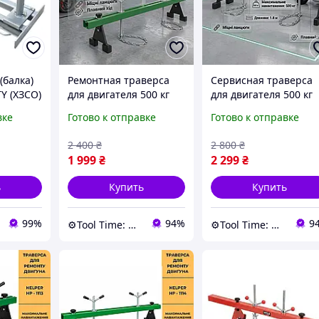
(балка)
Ремонтная траверса
Сервисная траверса
TY (ХЗСО)
для двигателя 500 кг
для двигателя 500 кг
1.5 м Helper HP - 1113
1.8 м Helper HP - 1114
вке
Готово к отправке
Готово к отправке
балансировочная
подъемная траверса
балка для подъемного
для крана
2 400
₴
2 800
₴
крана траверса с
балансировочная
1 999
₴
2 299
₴
цепями
балка для ремонта
ь
Купить
Купить
99%
94%
9
⚙️Tool Time: Инструменты для любых задач!
⚙️Tool Time: Инструменты для любых задач!