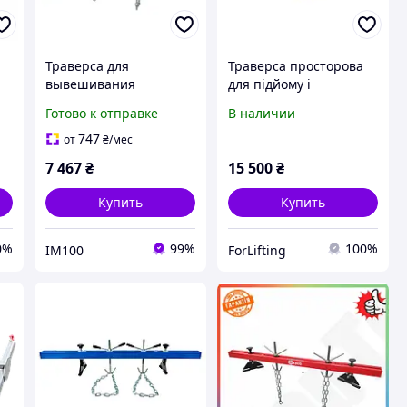
Траверса для
Траверса просторова
вывешивания
для підйому і
двигателя 500кг,
переміщення біг-бегів
Готово к отправке
В наличии
удлиненая 1800мм.
2 т
ХЗСО TRV0500L
747
от
₴
/мес
(Код5900)
7 467
₴
15 500
₴
Купить
Купить
0%
99%
100%
IM100
ForLifting