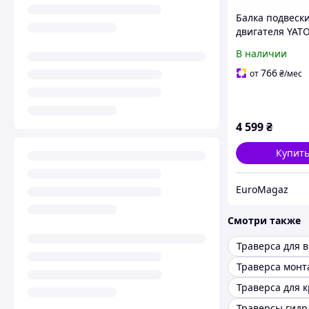
Балка подвеск
двигателя YATO
55568 500 кг, 1
В наличии
траверса для
вывешивания
766
от
₴
/мес
двигателя и ко
передач
4 599
₴
Купит
EuroMagaz
Смотри также
Траверса мон
Траверса для 