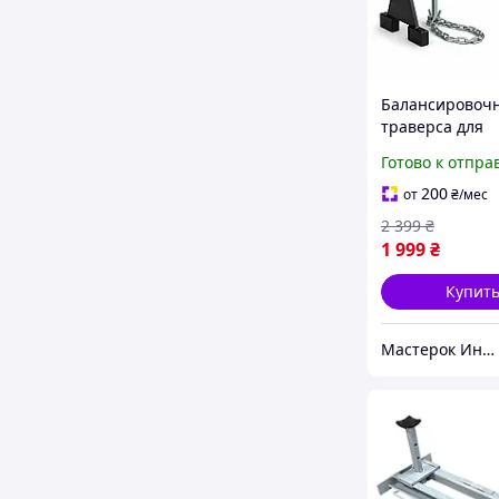
Балансировоч
траверса для
подвешивания
Готово к отпра
двигателя 500 к
Helper HP - 111
200
от
₴
/мес
подвесная бал
2 399
₴
подъемный кр
1 999
₴
траверсы
Купит
Мастерок Интернет магазин для каждого