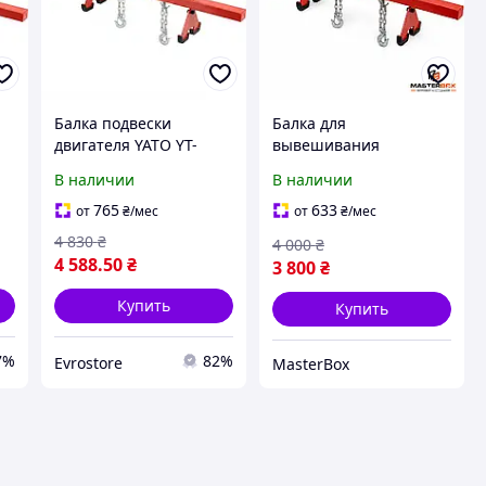
Балка подвески
Балка для
двигателя YATO YT-
вывешивания
,
55568 500 кг, 1500 мм,
двигателя YATO YT-
В наличии
В наличии
траверса для
55568 500 кг 1500 мм
вывешивания
траверса
765
633
от
₴
/мес
от
₴
/мес
двигателя и коробки
4 830
₴
4 000
₴
передач
4 588
.50
₴
3 800
₴
Купить
Купить
7%
82%
Evrostore
MasterBox