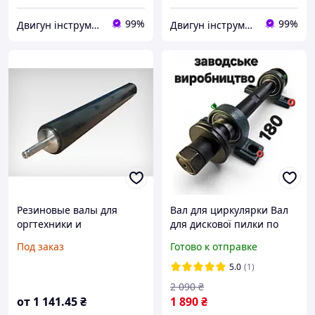
99%
99%
Двигун інструмент
Двигун інструмент
Резиновые валы для
Вал для циркулярки Вал
оргтехники и
для дискової пилки по
фотолабораторий
дереву та металу, вал для
Под заказ
Готово к отправке
верстатів і точила L-
180мм+
5.0
(1)
2 090
₴
от
1 141
.45
₴
1 890
₴