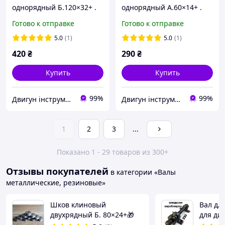
однорядный Б.120×32+ .
однорядный А.60×14+ .
Шков для
Шков для
Готово к отправке
Готово к отправке
электродвигателя,
электродвигателя,
станков и оборудования
станков и оборудования
5.0
(1)
5.0
(1)
420
₴
290
₴
Купить
Купить
99%
99%
Двигун інструмент
Двигун інструмент
1
2
3
...
Показано 1 - 29 товаров из 300+
Отзывы покупателей
в категории «Валы
металлические, резиновые»
Шков клиновый
Вал дл
двухрядный Б. 80×24+🎁
для ди
дереву 