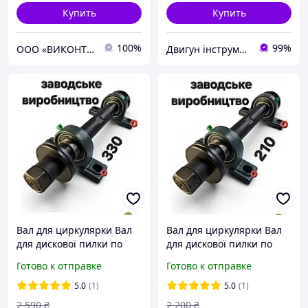
Купить
Купить
100%
99%
ООО «ВИКОНТ 2000»
Двигун інструмент
Вал для циркулярки Вал
Вал для циркулярки Вал
для дискової пилки по
для дискової пилки по
дереву та металу, вал для
дереву та металу, вал для
Готово к отправке
Готово к отправке
верстатів і точила L-330+
верстатів і точила L-210+
5.0
(1)
5.0
(1)
2 590
₴
2 200
₴