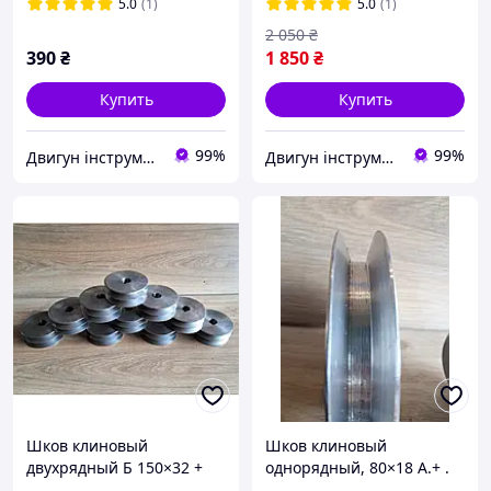
станков и оборудования
5.0
(1)
5.0
(1)
2 050
₴
390
₴
1 850
₴
Купить
Купить
99%
99%
Двигун інструмент
Двигун інструмент
Шков клиновый
Шков клиновый
двухрядный Б 150×32 +
однорядный, 80×18 А.+ .
Шков для