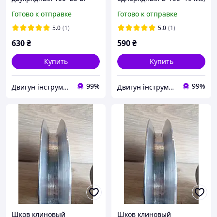
А.+ . Шков для
Готово к отправке
Готово к отправке
электродвигателя,
станков и оборудования
5.0
(1)
5.0
(1)
630
₴
590
₴
Купить
Купить
99%
99%
Двигун інструмент
Двигун інструмент
Шков клиновый
Шков клиновый