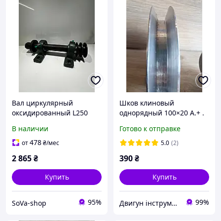
Вал циркулярный
Шков клиновый
оксидированный L250
однорядный 100×20 А.+ .
правый
Шков для
В наличии
Готово к отправке
электродвигателя,
станков и оборудования
478
от
₴
/мес
5.0
(2)
2 865
₴
390
₴
Купить
Купить
95%
99%
SoVa-shop
Двигун інструмент