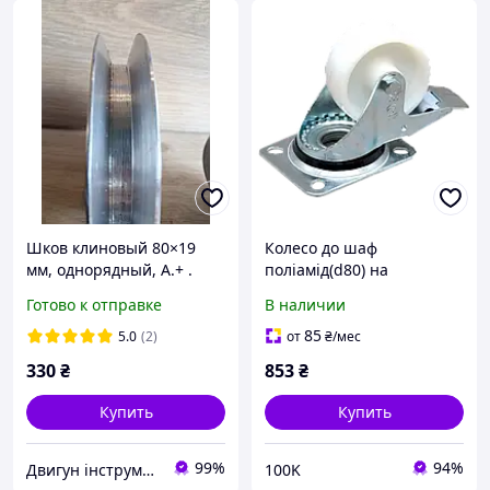
Шков клиновый 80×19
Колесо до шаф
мм, однорядный, А.+ .
поліамід(d80) на
Шков для
площадці зі стопором
Готово к отправке
В наличии
электродвигателя,
180кг/колесо
станков и оборудования
85
5.0
(2)
от
₴
/мес
330
₴
853
₴
Купить
Купить
99%
94%
Двигун інструмент
100K