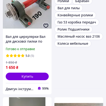
Ролики
Барабан
Вал для пилы
Конвейерные ролики
Газ 53 коробка передач
Ролик Подшипники
Масляный насос ваз 2106
Вал для циркулярки Вал
для дискової пилки по
Колеса мебельные
дереву та металу, вал для
Готово к отправке
верстатів і точила L-190+
5.0
(5)
1 850
₴
1 650
₴
Купить
99%
Двигун інструмент