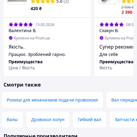
5.0
(2)
верстат
2 590
₴
420
₴
330+🎁
2 390
₴
15.05.2026
08.05
Валентина В.
Скакун В.
Куплено на Prom.ua
Куплено на Prom.
Якість.
Супер рекомен
Працює. Зроблений гарно.
Для себе
Преимущества
Преимущества
Ціна / Якість
Якість
Недостатки
Недостатки
немає
Нема
Смотри также
Ролики для механизмов подачи проволоки
Вал передне
Валы
Дровокол колун
Гибкий вал
Запчасти 
Популярные производители