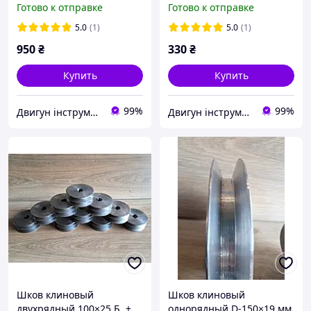
Готово к отправке
Готово к отправке
электродвигателя,
станков и оборудования
5.0
(1)
5.0
(1)
950
₴
330
₴
Купить
Купить
99%
99%
Двигун інструмент
Двигун інструмент
Шков клиновый
Шков клиновый
двухрядный 100×25 Б. +
однорядный D-150×19 мм,