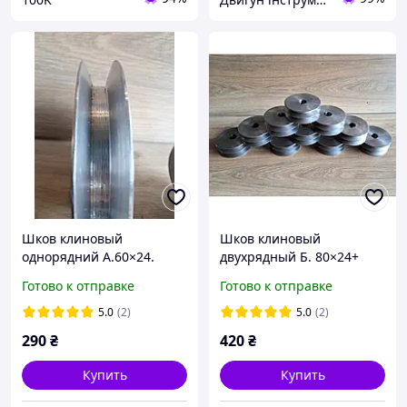
Шков клиновый
Шков клиновый
однорядний А.60×24.
двухрядный Б. 80×24+
Шків для електродвигуна,
Готово к отправке
Готово к отправке
верстатів і обладнання
5.0
(2)
5.0
(2)
290
₴
420
₴
Купить
Купить