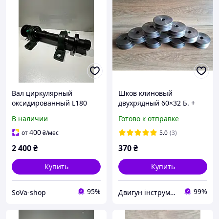
Вал циркулярный
Шков клиновый
оксидированный L180
двухрядный 60×32 Б. +
левый
В наличии
Готово к отправке
400
от
₴
/мес
5.0
(3)
2 400
₴
370
₴
Купить
Купить
95%
99%
SoVa-shop
Двигун інструмент