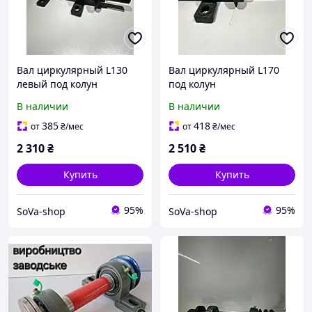
Вал циркулярный L130
Вал циркулярный L170
левый под колун
под колун
В наличии
В наличии
385
418
от
₴
/мес
от
₴
/мес
2 310
₴
2 510
₴
Купить
Купить
95%
95%
SoVa-shop
SoVa-shop