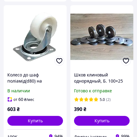
Колесо до шаф
Шков клиновый
поліамід(d80) на
однорядный, Б. 100×25
площадці 180кг/колесо
мм+ . Шков для
В наличии
Готово к отправке
электродвигателя,
станков и оборудования
60
от
₴
/мес
5.0
(2)
603
₴
390
₴
Купить
Купить
94%
99%
100K
Двигун інструмент