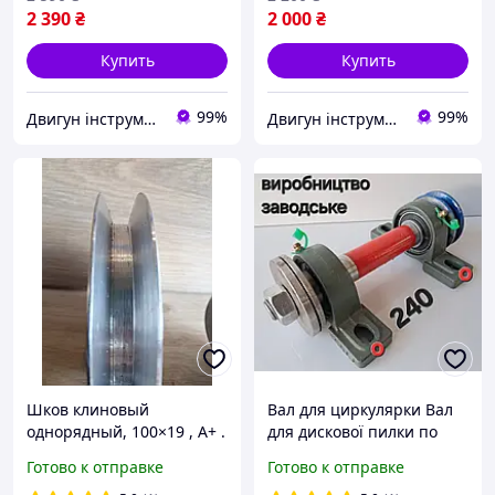
2 390
₴
2 000
₴
Купить
Купить
99%
99%
Двигун інструмент
Двигун інструмент
Шков клиновый
Вал для циркулярки Вал
однорядный, 100×19 , А+ .
для дискової пилки по
Шков для
дереву та металу, вал для
Готово к отправке
Готово к отправке
электродвигателя,
верстатів і точила L-240+