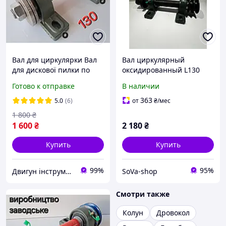
Вал для циркулярки Вал
Вал циркулярный
для дискової пилки по
оксидированный L130
дереву та металу, вал для
правый
Готово к отправке
В наличии
верстатів і точила L130+
363
5.0
(6)
от
₴
/мес
1 800
₴
1 600
₴
2 180
₴
Купить
Купить
99%
95%
Двигун інструмент
SoVa-shop
Смотри также
Колун
Дровокол