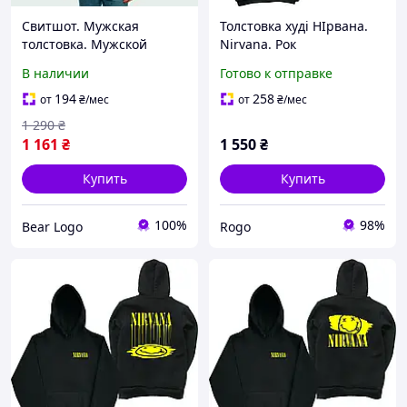
Свитшот. Мужская
Толстовка худі НІрвана.
толстовка. Мужской
Nirvana. Рок
премиум свитшот.
В наличии
Готово к отправке
Нирвана. Nirvana
194
258
от
₴
/мес
от
₴
/мес
1 290
₴
1 161
₴
1 550
₴
Купить
Купить
100%
98%
Bear Logo
Rogo