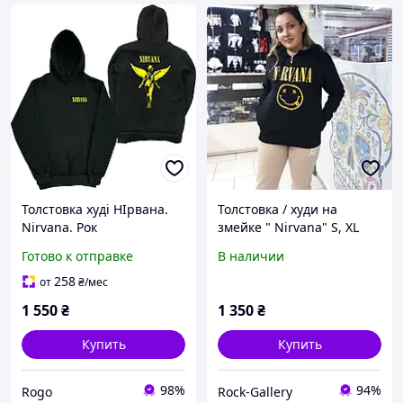
Толстовка худі НІрвана.
Толстовка / худи на
Nirvana. Рок
змейке " Nirvana" S, XL
3XL Турция
Готово к отправке
В наличии
258
от
₴
/мес
1 550
₴
1 350
₴
Купить
Купить
98%
94%
Rogo
Rock-Gallery