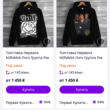
Толстовка Нирвана
Толстовка Нирвана
NIRVANA Лого Группа Рок
NIRVANA Лого Группа Рок
Музыка Группа Фанату
Музыка Группа Фанату
Под заказ
Под заказ
Rock Band 5 худи
Rock Band 4 худи
оверсайз унисекс Все
оверсайз унисекс Все
145
145
от
₴
/мес
от
₴
/мес
размеры Премиум ткань
размеры Премиум ткань
от
1 450
₴
от
1 450
₴
Купить
Купить
94%
94%
Первая Креативная Мануфактура PERFECTUS - Производство одежды и декора с 3D принтами на заказ
Первая Креативная Мануфактура PERFECTUS - Производство одежды и декора с 3D принтами на заказ