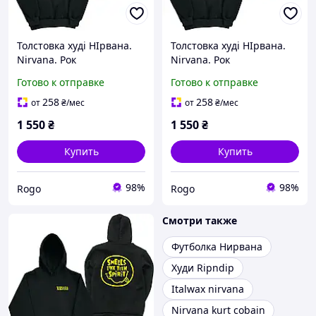
Толстовка худі НІрвана.
Толстовка худі НІрвана.
Nirvana. Рок
Nirvana. Рок
Готово к отправке
Готово к отправке
258
258
от
₴
/мес
от
₴
/мес
1 550
₴
1 550
₴
Купить
Купить
98%
98%
Rogo
Rogo
Смотри также
Футболка Нирвана
Худи Ripndip
Italwax nirvana
Nirvana kurt cobain