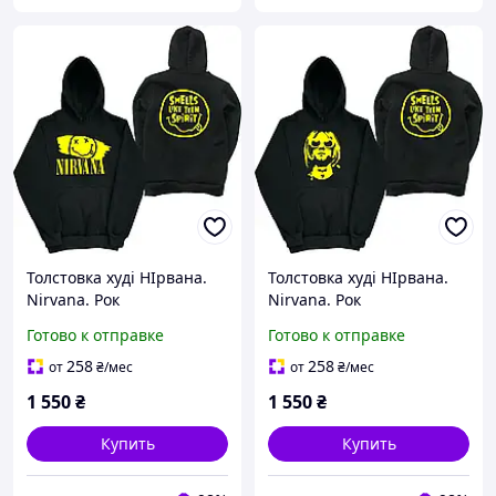
Толстовка худі НІрвана.
Толстовка худі НІрвана.
Nirvana. Рок
Nirvana. Рок
Готово к отправке
Готово к отправке
258
258
от
₴
/мес
от
₴
/мес
1 550
₴
1 550
₴
Купить
Купить