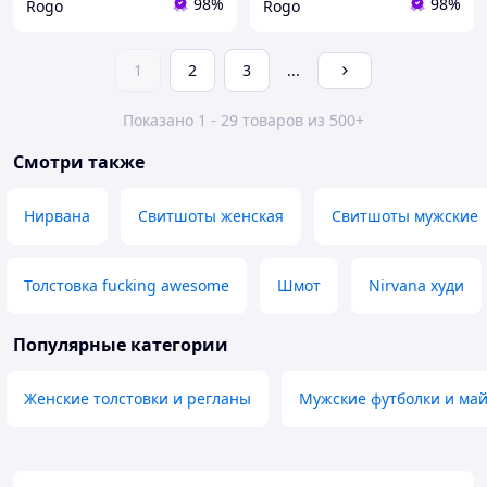
98%
98%
Rogo
Rogo
1
2
3
...
Показано 1 - 29 товаров из 500+
Смотри также
Нирвана
Свитшоты женская
Свитшоты мужские
Толстовка fucking awesome
Шмот
Nirvana худи
Популярные категории
Женские толстовки и регланы
Мужские футболки и ма