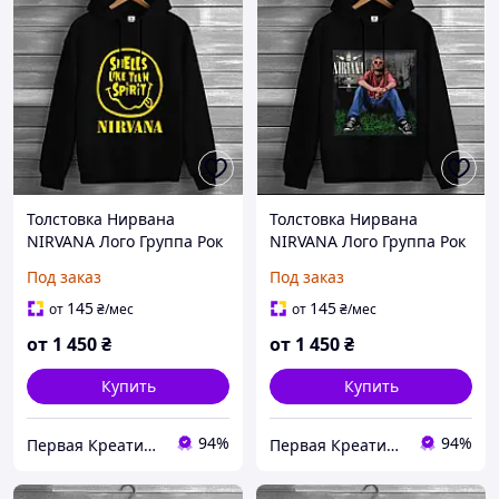
Толстовка Нирвана
Толстовка Нирвана
NIRVANA Лого Группа Рок
NIRVANA Лого Группа Рок
Музыка Группа Фанату
Музыка Группа Фанату
Под заказ
Под заказ
Rock Band 7 худи
Rock Band 6 худи
оверсайз унисекс Все
оверсайз унисекс Все
145
145
от
₴
/мес
от
₴
/мес
размеры Премиум ткань
размеры Премиум ткань
от
1 450
₴
от
1 450
₴
Купить
Купить
94%
94%
Первая Креативная Мануфактура PERFECTUS - Производство одежды и декора с 3D принтами на заказ
Первая Креативная Мануфактура PERFECTUS - Производство одежды и декора с 3D принтами на заказ