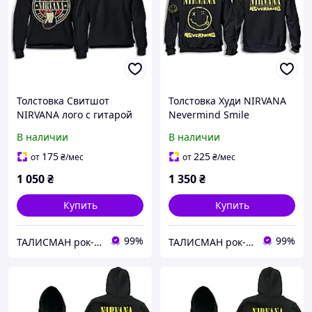
Толстовка Свитшот
Толстовка Худи NIRVANA
NIRVANA лого с гитарой
Nevermind Smile
В наличии
В наличии
175
225
от
₴
/мес
от
₴
/мес
1 050
₴
1 350
₴
Купить
Купить
99%
99%
ТАЛИСМАН рок-магазин
ТАЛИСМАН рок-магазин