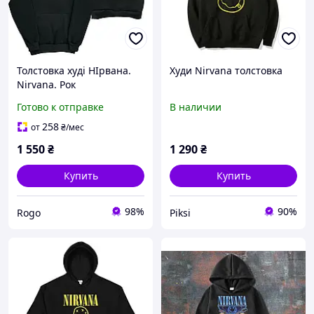
Толстовка худі НІрвана.
Худи Nirvana толстовка
Nirvana. Рок
Готово к отправке
В наличии
258
от
₴
/мес
1 550
₴
1 290
₴
Купить
Купить
98%
90%
Rogo
Piksi