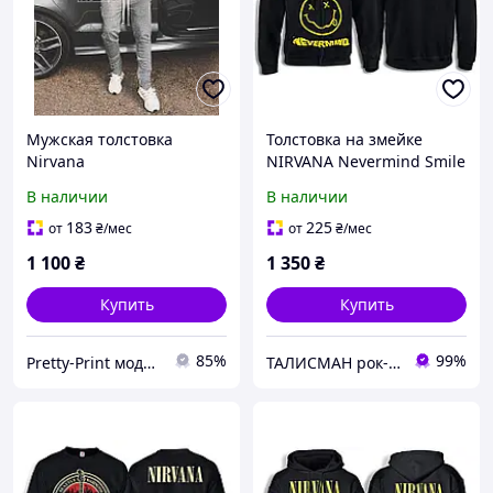
Мужская толстовка
Толстовка на змейке
Nirvana
NIRVANA Nevermind Smile
В наличии
В наличии
183
225
от
₴
/мес
от
₴
/мес
1 100
₴
1 350
₴
Купить
Купить
85%
99%
Pretty-Print модная одежда с принтами по низким ценам
ТАЛИСМАН рок-магазин