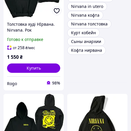
Nirvana in utero
Nirvana кофта
Nirvana толстовка
Толстовка худі НІрвана.
Nirvana. Рок
Курт кобейн
Готово к отправке
Сыны анархии
258
от
₴
/мес
Кофта нирвана
1 550
₴
Купить
98%
Rogo