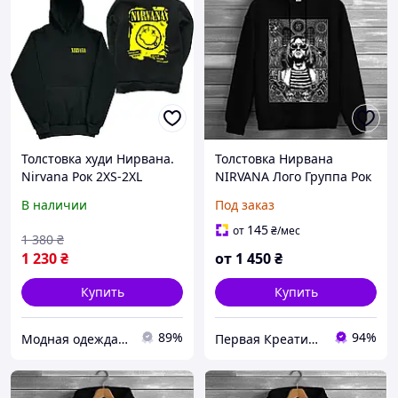
Толстовка худи Нирвана.
Толстовка Нирвана
Nirvana Рок 2XS-2XL
NIRVANA Лого Группа Рок
Музыка Группа Фанату
В наличии
Под заказ
Курт худи оверсайз
унисекс Все размеры
145
от
₴
/мес
1 380
₴
Премиум ткань
1 230
₴
от
1 450
₴
Купить
Купить
89%
94%
Модная одежда с принтом
Первая Креативная Мануфактура PERFECTUS - Производство одежды и декора с 3D принтами на заказ