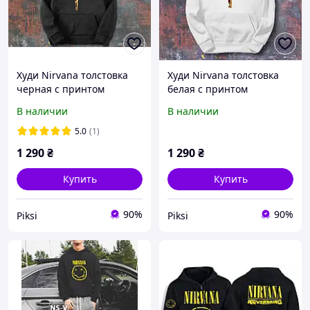
Худи Nirvana толстовка
Худи Nirvana толстовка
черная с принтом
белая с принтом
Нирвана
В наличии
В наличии
5.0
(1)
1 290
₴
1 290
₴
Купить
Купить
90%
90%
Piksi
Piksi