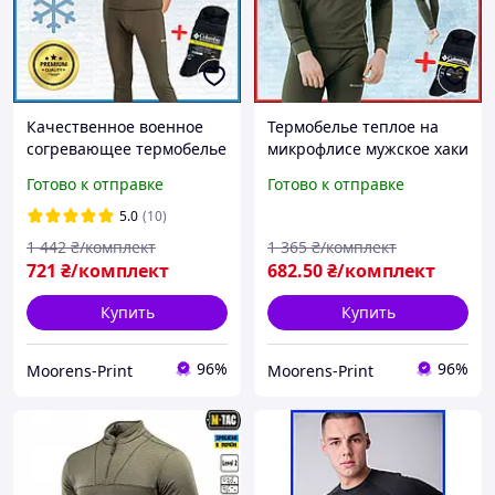
Качественное военное
Термобелье теплое на
согревающее термобелье
микрофлисе мужское хаки
мужское Columbia из
для военных ВСУ,
Готово к отправке
Готово к отправке
флиса оливковое ЗСУ +
Тактическое армейское +
термоноски Mр
термоноски Mр
5.0
(10)
1 442
₴/комплект
1 365
₴/комплект
721
₴/комплект
682
.50
₴/комплект
Купить
Купить
96%
96%
Moorens-Print
Moorens-Print