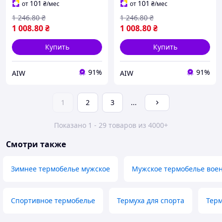
для военных, размер L XL
для военных, размер XL-
101
101
от
₴
/мес
от
₴
/мес
Люкс
XXL
1 246
.80
₴
1 246
.80
₴
1 008
.80
₴
1 008
.80
₴
Купить
Купить
91%
91%
AIW
AIW
1
2
3
...
Показано 1 - 29 товаров из 4000+
Смотри также
Зимнее термобелье мужское
Мужское термобелье вое
Спортивное термобелье
Термуха для спорта
Терм