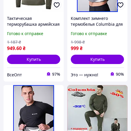
Тактическая
Комплект зимнего
терморубашка армейская
термобелья Columbia для
M-Tac Delta Level 2, цвет -
мужчин, теплое
Готово к отправке
Готово к отправке
олива, размер L,
термобелье Columbia
термобелье военное зсу,
военное зсу для м|BUY
1 187
₴
1 998
₴
NOW
949
.60
₴
999
₴
Купить
Купить
97%
90%
ВсеОпт
Это — нужно!