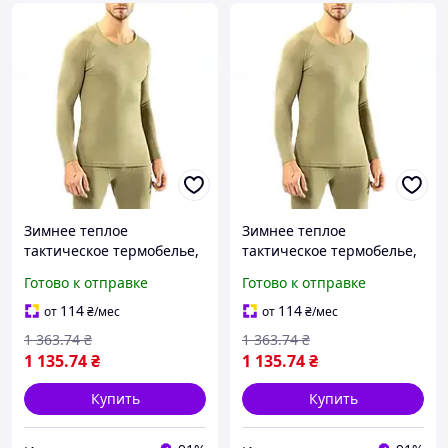
Зимнее теплое
Зимнее теплое
тактическое термобелье,
тактическое термобелье,
белье для армии зсу,
белье для армии зсу,
Готово к отправке
Готово к отправке
армейское термобелье
армейское термобелье
для военных, размер L XL
для военных, размер ХХL-
114
114
от
₴
/мес
от
₴
/мес
3XL
1 363
.74
₴
1 363
.74
₴
1 135
.74
₴
1 135
.74
₴
Купить
Купить