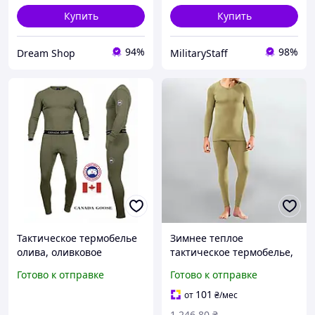
Купить
Купить
94%
98%
Dream Shop
MilitaryStaff
Тактическое термобелье
Зимнее теплое
олива, оливковое
тактическое термобелье,
термобелье для военных,
теплое белье для армии
Готово к отправке
Готово к отправке
термобелье CANADA
зсу, армейское
GOOSE, термобелье
термобелье для военных,
101
от
₴
/мес
зимнее ссу,
размер S M
1 246
.80
₴