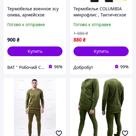
Термобелье военное зсу
Термобелье COLUMBIA
олива, армейское
микрофлис , Тактическое
мужское тактическое
термобелье, Мужское
Готово к отправке
Готово к отправке
термобелье из флиса по
термобелье военное,
ГОСТу
Термобелье ЗСУ
1 080
₴
900
₴
880
₴
Купить
Купить
96%
99%
ВАТ " Робочий Стиль "
Добробут