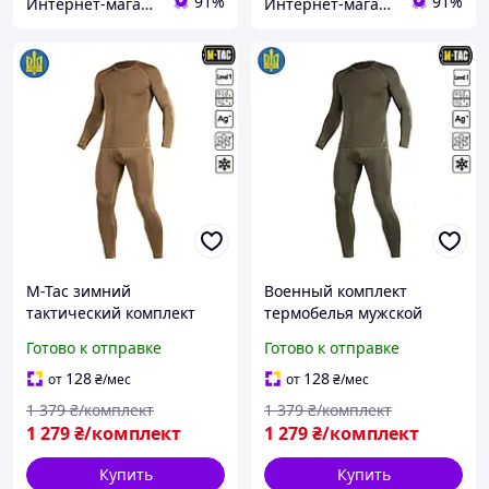
91%
91%
Интернет-магазин Allegoriya
Интернет-магазин Allegoriya
M-Tac зимний
Военный комплект
тактический комплект
термобелья мужской
термобелья мужской
Олива M-Tac ThermoLine,
Готово к отправке
Готово к отправке
Койот ThermoLine,
тактическое термобелье
военное термобелье для
для военного на зиму
128
128
от
₴
/мес
от
₴
/мес
ЗСУ потоотводное
1 379
₴/комплект
1 379
₴/комплект
1 279
₴/комплект
1 279
₴/комплект
Купить
Купить