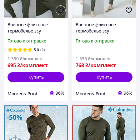
Военное флисовое
Военное флисовое
термобелье зсу
термобелье зсу
термобельё термо-белье
термобельё термо-белье
Готово к отправке
Готово к отправке
повседневное армейское
повседневное армейское
Хаки
Хаки + термо носки в
5.0
(2)
подарок
1 390
₴/комплект
1 536
₴/комплект
695
₴/комплект
768
₴/комплект
Купить
Купить
96%
96%
Moorens-Print
Moorens-Print