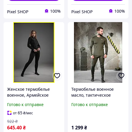
100%
100%
Pixel SHOP
Pixel SHOP
Женское термобелье
Термобелье военное
военное, Армейское
масло, тактическое
термобелье зсу женское,
термобелье масло,
Готово к отправке
Готово к отправке
комплект термобелья для
термобелье ссу,
женщин Коламбия SH1
термокомлект ссу, термо
65
от
₴
/мес
олива
922
₴
645
.40
₴
1 299
₴