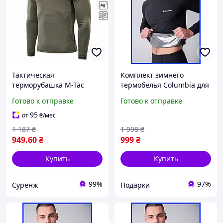
Тактическая
Комплект зимнего
терморубашка M-Tac
термобелья Columbia для
Delta Level 2, военная
мужчин, теплое
Готово к отправке
Готово к отправке
термобельё, цвет
термобелье Columbia
Оливковый, размер L
военное зсу для мужчин
95
от
₴
/мес
1 187
₴
1 998
₴
949
.60
₴
999
₴
Купить
Купить
99%
97%
Суренж
Подарки