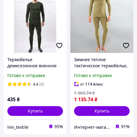
Термобелье
Зимнее теплое
демисезонное военное
тактическое термобелье,
олива.
теплое белье для армии
Готово к отправке
Готово к отправке
зсу, армейское
термобелье для военных,
114
4.4
(9)
от
₴
/мес
размер S M
1 363
.74
₴
435
₴
1 135
.74
₴
Купить
Купить
95%
91%
lviv_textile
Интернет-магазин Allegoriya