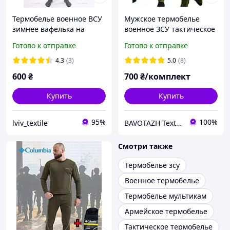
Термобелье военное ВСУ
Мужское термобелье
зимнее вафелька на
военное ЗСУ тактическое
флисе олива
флисовое теплое цвет
Готово к отправке
Готово к отправке
олива, арт. 028
4.3
(3)
5.0
(8)
600
₴
700
₴/комплект
Купить
Купить
95%
100%
lviv_textile
BAVOTAZH Textile
Смотри также
Термобелье зсу
Военное термобелье
Термобелье мультикам
Армейское термобелье
Тактическое термобелье