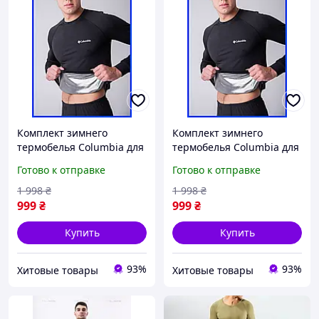
Комплект зимнего
Комплект зимнего
термобелья Columbia для
термобелья Columbia для
мужчин, теплое
мужчин, теплое
Готово к отправке
Готово к отправке
термобелье Columbia
термобелье Columbia
военное зсу д| ХИТОВЫЙ
военное зсу д| ХИТОВЫЙ
1 998
₴
1 998
₴
999
₴
999
₴
Купить
Купить
93%
93%
Хитовые товары
Хитовые товары