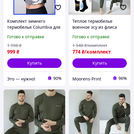
Комплект зимнего
Теплое термобелье
термобелья Columbia для
военное зсу из флиса
мужчин, теплое
термобельё термухи
Готово к отправке
Готово к отправке
термобелье Columbia
лучшее для зимы Хаки М-
военное зсу для м|BUY
XXL + подарок носки
1 998
₴
1 548
₴/комплект
NOW
999
₴
774
₴/комплект
Купить
Купить
90%
96%
Это — нужно!
Moorens-Print