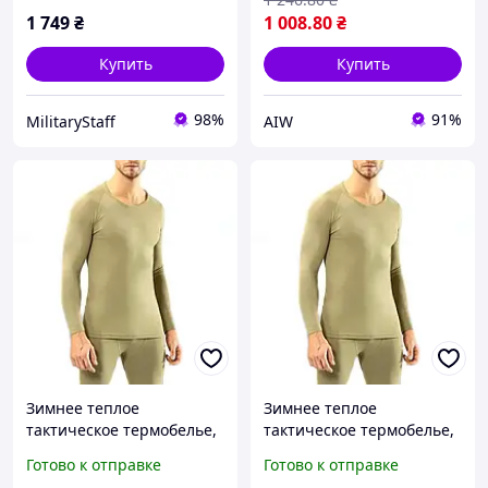
термокомплект
1 749
₴
1 008
.80
₴
Купить
Купить
98%
91%
MilitaryStaff
AIW
Зимнее теплое
Зимнее теплое
тактическое термобелье,
тактическое термобелье,
белье для армии зсу,
белье для армии зсу,
Готово к отправке
Готово к отправке
армейское термобелье
армейское термобелье