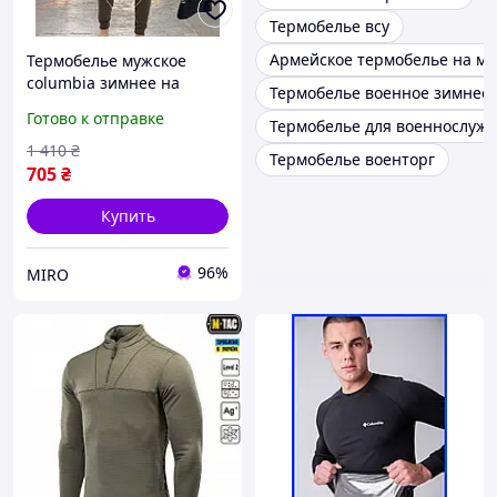
Термобелье всу
Армейское термобелье на м
Термобелье мужское
columbia зимнее на
Термобелье военное зимнее
флисе для военных всу
Готово к отправке
Термобелье для военнослуж
олива в подарок теплые
носки
1 410
₴
Термобелье военторг
705
₴
Купить
96%
MIRO