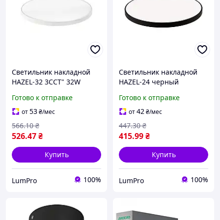
Светильник накладной
Светильник накладной
HAZEL-32 3CCT" 32W
HAZEL-24 черный
белый
Готово к отправке
Готово к отправке
53
42
от
₴
/мес
от
₴
/мес
566
.10
₴
447
.30
₴
526
.47
₴
415
.99
₴
Купить
Купить
100%
100%
LumPro
LumPro