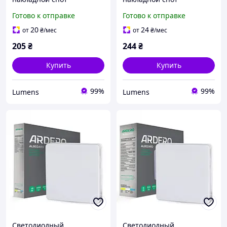
MANHATTAN-R 35W GU10
MANHATTAN-S 35W GU10
Готово к отправке
Готово к отправке
IP20 круг белый Violux (
IP20 квадрат белый Violux
340006 )
( 341002 )
20
24
от
₴
/мес
от
₴
/мес
205
₴
244
₴
Купить
Купить
99%
99%
Lumens
Lumens
Cветодиодный
Cветодиодный