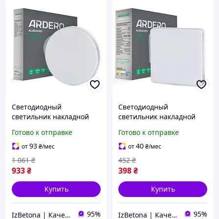
Cветодиодный
Cветодиодный
светильник накладной
светильник накладной
Ardero AL801ARD 48 Вт 30
Ardero AL802ARD 18 Вт 15
Готово к отправке
Готово к отправке
х 4 см white
х 15 х 4 см white
93
40
от
₴
/мес
от
₴
/мес
1 061
₴
452
₴
933
₴
398
₴
Купить
Купить
95%
95%
IzBetona | Качественные товары по доступным ценам
IzBetona | Качественные товары по доступным ценам