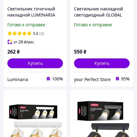
Светильник точечный
Светильник накладной
накладной LUMINARIA
светодиодный GLOBAL
GUSTA 1xGX53 82x70
GBH 02 12W 5000K circle
Готово к отправке
Готово к отправке
BLACK 220V IP20
PIR, светильник с
датчиком движения и
5.0
(2)
освещен
26
от
₴
/мес
262
₴
550
₴
Купить
Купить
100%
95%
Luminaria
your Perfect Store