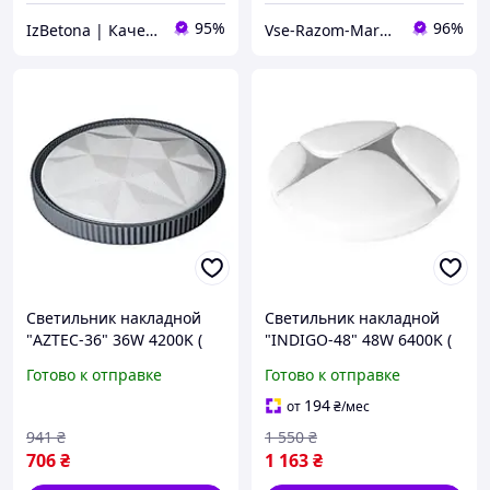
95%
96%
IzBetona | Качественные товары по доступным ценам
Vse-Razom-Market
Светильник накладной
Светильник накладной
"AZTEC-36" 36W 4200K (
"INDIGO-48" 48W 6400K (
белый)
белый)
Готово к отправке
Готово к отправке
194
от
₴
/мес
941
₴
1 550
₴
706
₴
1 163
₴