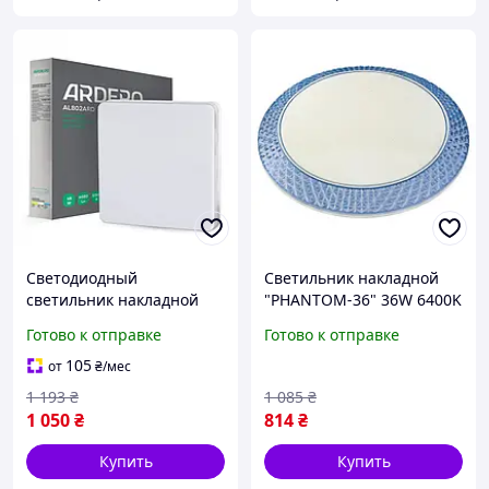
Cветодиодный
Светильник накладной
светильник накладной
"PHANTOM-36" 36W 6400K
Ardero AL801ARD 48 Вт 30
голубой
Готово к отправке
Готово к отправке
х 30 х 4 см white
105
от
₴
/мес
1 193
₴
1 085
₴
1 050
₴
814
₴
Купить
Купить