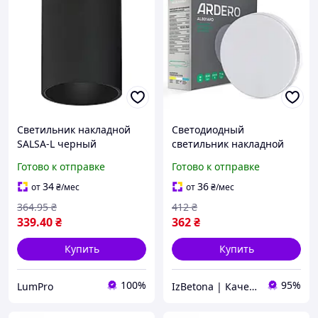
Светильник накладной
Cветодиодный
SALSA-L черный
светильник накладной
Ardero AL801ARD 18 Вт 15
Готово к отправке
Готово к отправке
х 4 см white
34
36
от
₴
/мес
от
₴
/мес
364
.95
₴
412
₴
339
.40
₴
362
₴
Купить
Купить
100%
95%
LumPro
IzBetona | Качественные товары по доступным ценам