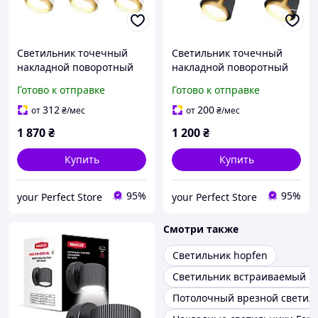
Светильник точечный
Светильник точечный
накладной поворотный
накладной поворотный
без лампы MAXUS Spot
без лампы MAXUS Spot
Готово к отправке
Готово к отправке
Flora Base GX53x3 White
Flora Base GX53x2 Black
Golden
Golden
312
200
от
₴
/мес
от
₴
/мес
1 870
₴
1 200
₴
Купить
Купить
95%
95%
your Perfect Store
your Perfect Store
Смотри также
Светильник hopfen
Светильник встраиваемый н
Потолочный врезной светил