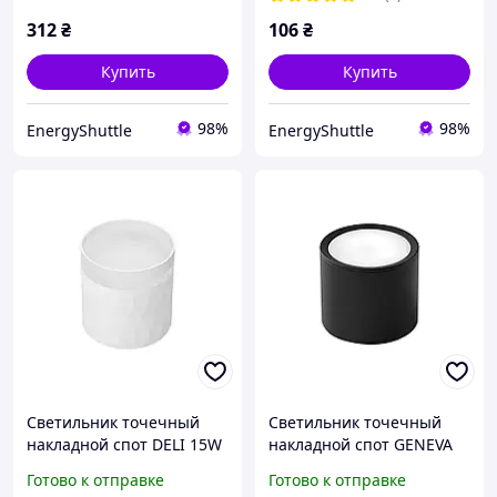
312
₴
106
₴
Купить
Купить
98%
98%
EnergyShuttle
EnergyShuttle
Светильник точечный
Светильник точечный
накладной спот DELI 15W
накладной спот GENEVA
GX53 IP20 белый Violux (
15W GX53 IP20 черный
Готово к отправке
Готово к отправке
340002 )
Violux ( 340104 )