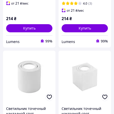
21
от
₴
/мес
4.0
(3)
21
от
₴
/мес
214
₴
214
₴
Купить
Купить
99%
99%
Lumens
Lumens
Светильник точечный
Светильник точечный
накладной спот
накладной спот