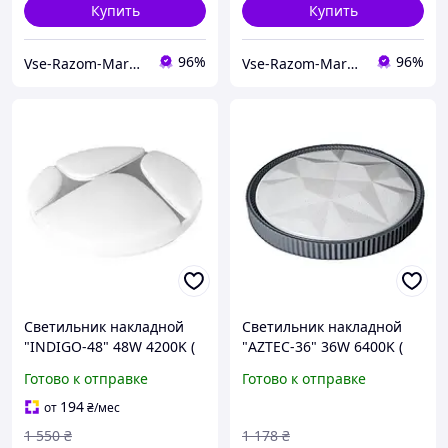
Купить
Купить
96%
96%
Vse-Razom-Market
Vse-Razom-Market
Светильник накладной
Светильник накладной
"INDIGO-48" 48W 4200K (
"AZTEC-36" 36W 6400K (
белый)
белый)
Готово к отправке
Готово к отправке
194
от
₴
/мес
1 550
₴
1 178
₴