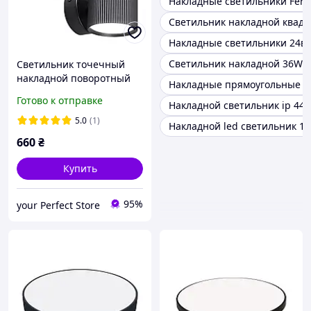
Накладные светильники Fero
Светильник накладной квадр
Накладные светильники 24вт
Светильник накладной 36W 
Светильник точечный
накладной поворотный
Накладные прямоугольные с
без лампы MAXUS Wave
Готово к отправке
Накладной светильник ip 44
Spot Base GX53 Black
5.0
(1)
Накладной led светильник 1
660
₴
Купить
95%
your Perfect Store