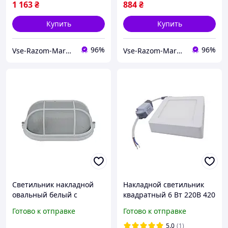
1 163
₴
884
₴
Купить
Купить
96%
96%
Vse-Razom-Market
Vse-Razom-Market
Светильник накладной
Накладной светильник
овальный белый с
квадратный 6 Вт 220В 420
решеткой TNSy НПП1202-
Лм 4000К алюминиевый
Готово к отправке
Готово к отправке
100W-E27-IP65
LED
5.0
(1)