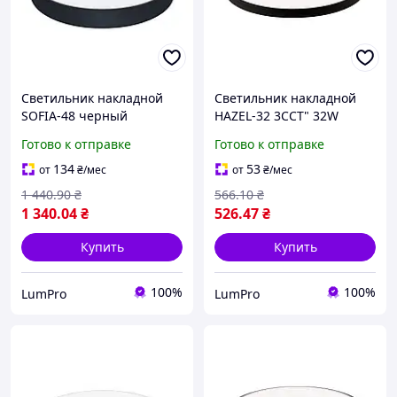
Светильник накладной
Светильник накладной
SOFIA-48 черный
HAZEL-32 3CCT" 32W
черный
Готово к отправке
Готово к отправке
134
53
от
₴
/мес
от
₴
/мес
1 440
.90
₴
566
.10
₴
1 340
.04
₴
526
.47
₴
Купить
Купить
100%
100%
LumPro
LumPro