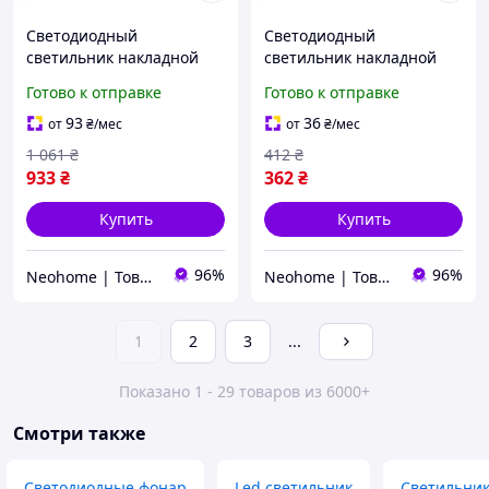
Cветодиодный
Cветодиодный
светильник накладной
светильник накладной
Ardero AL801ARD 48 Вт 30
Ardero AL801ARD 18 Вт 15
Готово к отправке
Готово к отправке
х 4 см white (SHiz16043)
х 4 см white (TMiz16040)
93
36
от
₴
/мес
от
₴
/мес
1 061
₴
412
₴
933
₴
362
₴
Купить
Купить
96%
96%
Neohome | Товары для дома и дачи
Neohome | Товары для дома и дачи
1
2
3
...
Показано 1 - 29 товаров из 6000+
Смотри также
Светодиодные фонар
Led светильник
Светильник