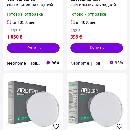
светильник накладной
светильник накладной
Ardero AL801ARD 48 Вт 30
Ardero AL802ARD 18 Вт 15
Готово к отправке
Готово к отправке
х 30 х 4 см white
х 15 х 4 см white
(Niz16049)
(Niz16045)
105
40
от
₴
/мес
от
₴
/мес
1 193
₴
452
₴
1 050
₴
398
₴
Купить
Купить
96%
96%
Neohome | Товары для дома и дачи
Neohome | Товары для дома и дачи