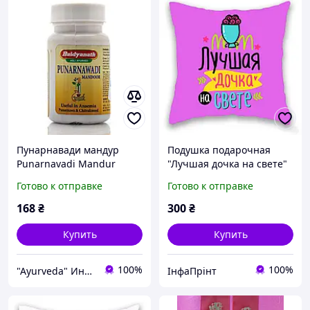
Пунарнавади мандур
Подушка подарочная
Punarnavadi Mandur
"Лучшая дочка на свете"
Baidyanath 40 таб
32х32
Готово к отправке
Готово к отправке
анемии, спленомегалии,
свай, лихорадки,
168
₴
300
₴
дефицита железа, печени
Купить
Купить
100%
100%
"Ayurveda" Интернет магазин аюрведических товаров из Индии
ІнфаПрінт