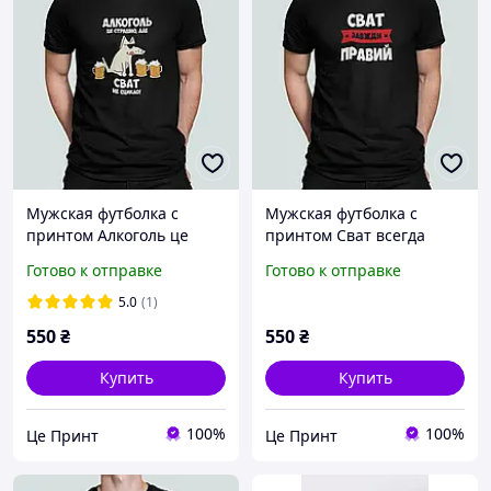
Мужская футболка с
Мужская футболка с
принтом Алкоголь це
принтом Сват всегда
страшно але Сват не
прав Свату
Готово к отправке
Готово к отправке
сцикло Сват Свату
5.0
(1)
550
₴
550
₴
Купить
Купить
100%
100%
Це Принт
Це Принт