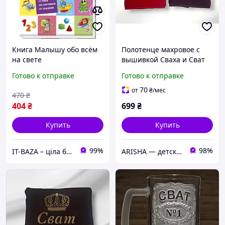
Книга Малышу обо всём
Полотенце махровое с
на свете
вышивкой Сваха и Сват
подарок для
Готово к отправке
Готово к отправке
родственников Цена за
пару
70
от
₴
/мес
470
₴
404
₴
699
₴
Купить
Купить
99%
98%
IT-BAZA – ціла база потрібних речей для всієї родини
ARISHA — детская одежда и именная вышивка