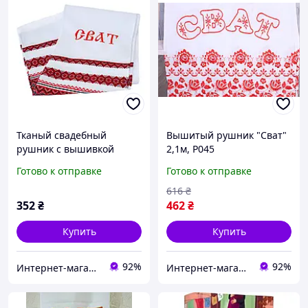
Тканый свадебный
Вышитый рушник "Сват"
рушник с вышивкой
2,1м, Р045
"Сват" 2,2 м
Готово к отправке
Готово к отправке
616
₴
352
₴
462
₴
Купить
Купить
92%
92%
Интернет-магазин "Патриотика"
Интернет-магазин "Патриотика"