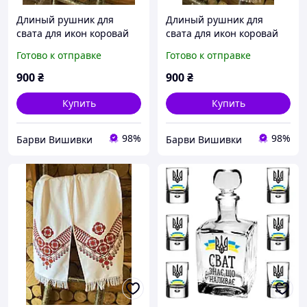
Длиный рушник для
Длиный рушник для
свата для икон коровай
свата для икон коровай
орнамент
орнамент голубой
Готово к отправке
Готово к отправке
фиолетовый
900
₴
900
₴
Купить
Купить
98%
98%
Барви Вишивки
Барви Вишивки