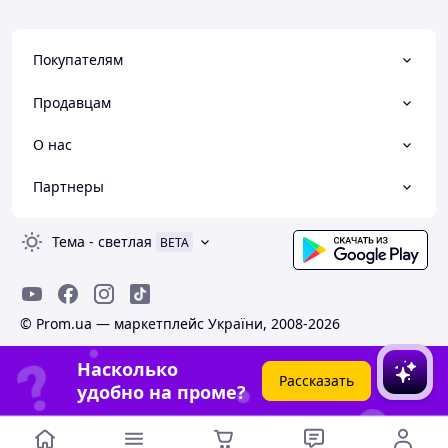
Покупателям
Продавцам
О нас
Партнеры
Тема
-
светлая
BETA
© Prom.ua — маркетплейс України, 2008-2026
Насколько
Рассказать
удобно на проме?