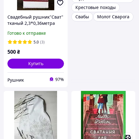
Крестовые походы
Свабы
Молот Сварога
Свадебный рушник"Сват"
тканый 2,3*0,36метра
23А01
Готово к отправке
5.0
(3)
500
₴
Купить
97%
Рушник