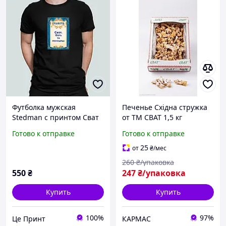
Футболка мужская
Печенье Східна стружка
Stedman с принтом Сват
от ТМ СВАТ 1,5 кг
ты молодец Черный S
Готово к отправке
Готово к отправке
25
от
₴
/мес
260
₴/упаковка
550
₴
247
₴/упаковка
Купить
Купить
100%
97%
Це Принт
КАРМАС