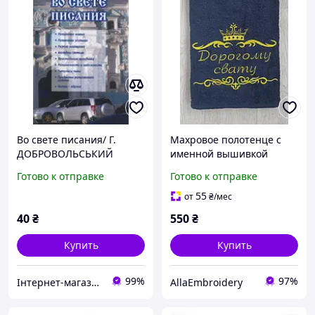
Во свете писания/ Г.
Махровое полотенце с
ДОБРОВОЛЬСЬКИЙ
именной вышивкой
"Дорогому свату"
Готово к отправке
Готово к отправке
55
от
₴
/мес
40
₴
550
₴
Купить
Купить
99%
97%
Iнтернет-магазин Еммаус
AllaEmbroidery