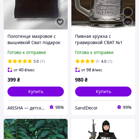
Полотенце махровое с
Пивная кружка с
вышивкой Сват подарок
гравировкой СВАТ №1
для родственников
Самый лучший в мире
Готово к отправке
Готово к отправке
5.0
(1)
4.0
(1)
40
98
от
₴
/мес
от
₴
/мес
399
₴
980
₴
Купить
Купить
98%
99%
ARISHA — детская одежда и именная вышивка
SandDecor