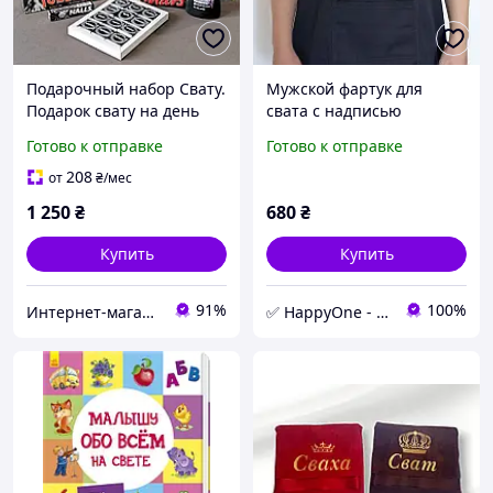
Подарочный набор Свату.
Мужской фартук для
Подарок свату на день
свата с надписью
рождение
"Найкращий сват у світі"
Готово к отправке
Готово к отправке
(черный)
208
от
₴
/мес
1 250
₴
680
₴
Купить
Купить
91%
100%
Интернет-магазин "ЕXCLUSIVE"
✅ HappyOne - интернет-магазин оригинальных и полезных товаров