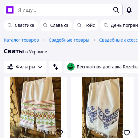
Свастика
Слава сэ
Гюйс
День погра
Каталог товаров
Свадебные товары
Свадебные аксес
Сваты
в Украине
Фильтры
Бесплатная доставка Rozetk