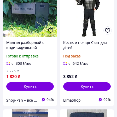
Мангал разборный с
Костюм поліції Сват для
индивидуальной
дітей
надписью на 10
Готово к отправке
Под заказ
шампуров.
303
642
от
₴
/мес
от
₴
/мес
2 275
₴
1 820
₴
3 852
₴
Купить
Купить
94%
92%
Shop-Pan – все для отдыха, дома и вдохновения!
ElmaShop