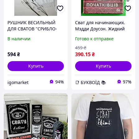
РУШНИК ВЕСИЛЬНЫЙ
Сват для начинающих.
ДЛЯ СВАТОВ "СРИБЛО-
Мэдди Доусон. Жидкий
ХРЕСТИК"
Язык
В наличии
Готово к отправке
459
₴
594
₴
390
.15
₴
Купить
Купить
94%
97%
igomarket
📑 БУКВОЇД 📚