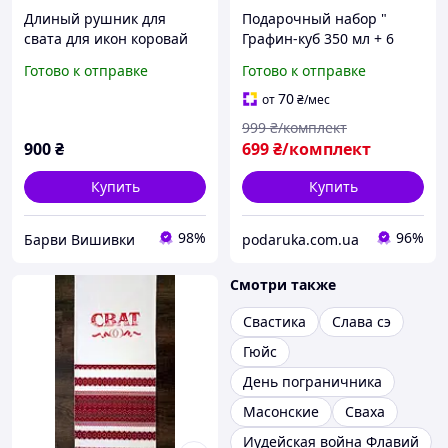
Длиный рушник для
Подарочный набор "
свата для икон коровай
Графин-куб 350 мл + 6
орнамент красный
рюмок - Сват знає, що
Готово к отправке
Готово к отправке
наливає"
70
от
₴
/мес
999
₴/комплект
900
₴
699
₴/комплект
Купить
Купить
98%
96%
Барви Вишивки
podaruka.com.ua
Смотри также
Свастика
Слава сэ
Гюйс
День пограничника
Масонские
Сваха
Иудейская война Флавий