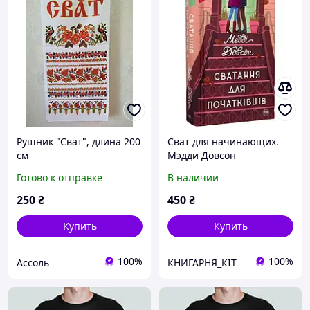
Рушник "Сват", длина 200
Сват для начинающих.
см
Мэдди Довсон
Готово к отправке
В наличии
250
₴
450
₴
Купить
Купить
100%
100%
Ассоль
КНИГАРНЯ_КІТ