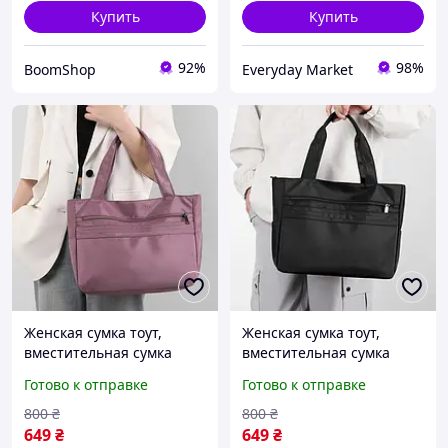
Купить
Купить
92%
98%
BoomShop
Everyday Market
Женская сумка тоут,
Женская сумка тоут,
вместительная сумка
вместительная сумка
женская повседневная 37
женская повседневная 37
Готово к отправке
Готово к отправке
х 28 х 11 см розовая
х 28 х 11 см черная
800
₴
800
₴
649
₴
649
₴