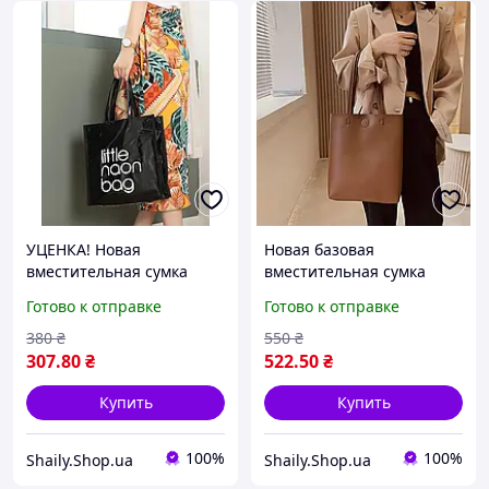
УЦЕНКА! Новая
Новая базовая
вместительная сумка
вместительная сумка
шоппер Little Naon Bag
Готово к отправке
Готово к отправке
380
₴
550
₴
307
.80
₴
522
.50
₴
Купить
Купить
100%
100%
Shaily.Shop.ua
Shaily.Shop.ua