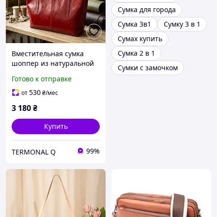
Сумка для города
Сумка 3в1
Сумку 3 в 1
Сумах купить
Сумка 2 в 1
Вместительная сумка
шоппер из натуральной
Сумки с замочком
кожи 22076 Vintage
Готово к отправке
Бордовая
530
от
₴
/мес
3 180
₴
Купить
99%
TERMONAL Q