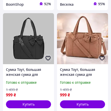
92%
95%
BoomShop
Веселка
Сумка Тоут, большая
Сумка Тоут, большая
женская сумка для
женская сумка для
ноутбука, вместительный
ноутбука, вместительный
Готово к отправке
Готово к отправке
повседневный пуховый
повседневный пуховый
шоппер черного цвета
шоппер карамельного
1 499
₴
1 499
₴
КОД 00-0879
цвета КОД 00-0973
999
₴
999
₴
Купить
Купить