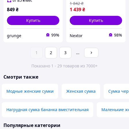
85
от
₴
/мес
1 842
₴
849
₴
1 439
₴
Купить
Купить
99%
98%
grunge
Nextor
1
2
3
...
Показано 1 - 29 товаров из 7000+
Смотри также
Модные женские сумки
Женская сумка
Сумка чер
Нагрудная сумка бананка вместительная
Маленькие ж
Популярные категории