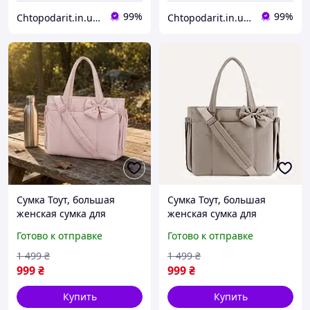
99%
99%
Chtopodarit.in.ua-інтернет-магазин цікавих подарунків
Chtopodarit.in.ua-інтернет-магазин цікавих подарунків
Сумка Тоут, большая
Сумка Тоут, большая
женская сумка для
женская сумка для
ноутбука, вместительный
ноутбука, вместительный
Готово к отправке
Готово к отправке
повседневный пуховый
повседневный пуховый
шоппер розового цвета
шоппер мокко цвета КОД
1 499
₴
1 499
₴
КОД 00-0974
00-0975
999
₴
999
₴
Купить
Купить