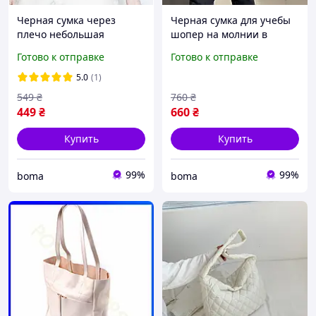
Черная сумка через
Черная сумка для учебы
плечо небольшая
шопер на молнии в
вместительная сумка с
школу сумка-шопер с
Готово к отправке
Готово к отправке
нашивкой сумка мишка
брелком мишки
пьет бабл ти корейский
вместительная сумка 4
5.0
(1)
стиль
отделения
549
₴
760
₴
449
₴
660
₴
Купить
Купить
99%
99%
boma
boma