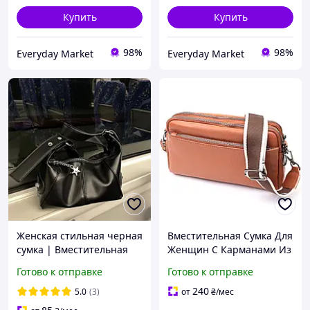
Купить
Купить
98%
98%
Everyday Market
Everyday Market
Женская стильная черная
Вместительная Сумка Для
сумка | Вместительная
Женщин С Карманами Из
сумка через плечо
Натуральной Кожи
Готово к отправке
Готово к отправке
Vintage Коричневая
Денвер Містка Сумка Для
240
5.0
(3)
от
₴
/мес