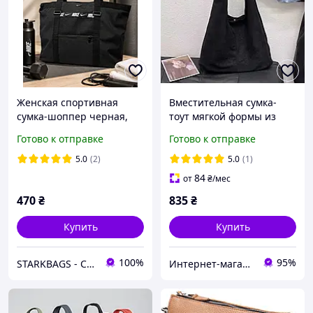
Женская спортивная
Вместительная сумка-
сумка-шоппер черная,
тоут мягкой формы из
вместительная сумка для
искусственной замши
Готово к отправке
Готово к отправке
тренировок, фитнеса и
чорний
путешествий
5.0
(2)
5.0
(1)
84
от
₴
/мес
470
₴
835
₴
Купить
Купить
100%
95%
STARKBAGS - Сумки та Рюкзаки
Интернет-магазин M.A.K.-Shop