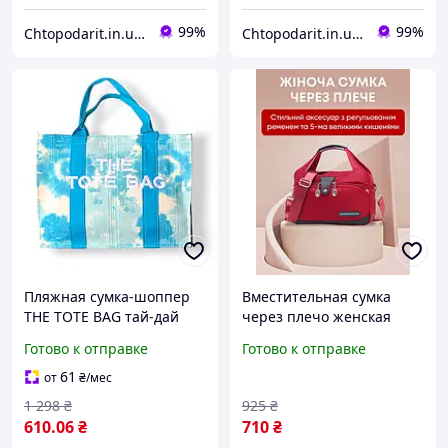
99%
99%
Chtopodarit.in.ua-інтернет-магазин цікавих подарунків
Chtopodarit.in.ua-інтернет-магазин цікавих подарунків
Пляжная сумка-шоппер
Вместительная сумка
THE TOTE BAG тай-дай
через плечо женская
38х29х12 см,
красная
Готово к отправке
Готово к отправке
вместительная сумка с
ручками, летняя сумочка
61
от
₴
/мес
через плечо Голубая qwr
1 298
₴
925
₴
610
.06
₴
710
₴