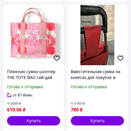
Пляжная сумка-шоппер
Вместительная сумка на
THE TOTE BAG тай-дай
колесах для покупок и
38х29х12 см,
пикников с
Готово к отправке
Готово к отправке
вместительная сумка с
маневренными колесами
ручками, летняя сумочка
и ручкой 46x27x18 см
61
от
₴
/мес
через плечо Розовая qwr
FLAME
1 298
₴
1 170
₴
610
.06
₴
780
₴
Купить
Купить