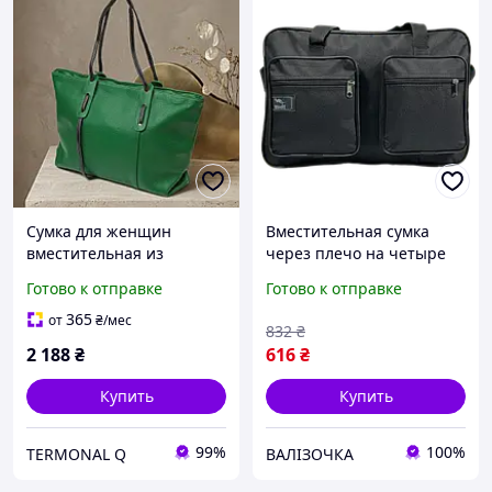
Сумка для женщин
Вместительная сумка
вместительная из
через плечо на четыре
натуральной кожи 22119
отделения,
Готово к отправке
Готово к отправке
Vintage Зеленая
функциональная, черная
365
от
₴
/мес
832
₴
2 188
₴
616
₴
Купить
Купить
99%
100%
TERMONAL Q
ВАЛІЗОЧКА