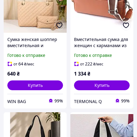
Сумка женская шоппер
Вместительная сумка для
вместительная и
женщин с карманами из
кошелёк, большая легкая
натуральной кожи
Готово к отправке
Готово к отправке
сумка шопер бежевая
Vintage 22601
Коричневая
64
222
от
₴
/мес
от
₴
/мес
640
₴
1 334
₴
Купить
Купить
99%
99%
WIN BAG
TERMONAL Q