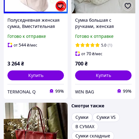
Полуседневная женская
Сумка большая с
сумка, Вместительная
ручками, женская
сумка-шоппер из
вместительная сумка
Готово к отправке
Готово к отправке
натуральной кожи Shvigel
шоппер
22843 Бежевая
544
от
₴
/мес
5.0
(1)
70
от
₴
/мес
3 264
₴
700
₴
Купить
Купить
99%
99%
TERMONAL Q
WIN BAG
Смотри также
Сумки
Сумки VS
В СУМАХ
Сумки складные