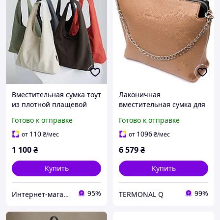
Вместительная сумка тоут
Лаконичная
из плотной плащевой
вместительная сумка для
ткани Mak-Shop
женщин GRANDE PELLE
Готово к отправке
Готово к отправке
11696 Бежевая.
Натуральная кожа
110
1096
от
₴
/мес
от
₴
/мес
1 100
₴
6 579
₴
Купить
Купить
95%
99%
Интернет-магазин M.A.K.-Shop
TERMONAL Q