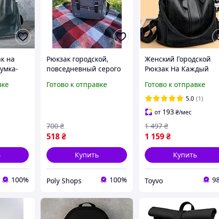
к на
Рюкзак городской,
Женский Городской
умка-
повседневный серого
Рюкзак На Каждый
 цвета з
цвета. Стильный
День Повседневный
вке
Готово к отправке
Готово к отправке
рюкзак га каждый день
Рюкзачок Для Девоче
Черный С Бантиком.
5.0
(1)
Adore Жіночий
193
от
₴
/мес
700
₴
1 497
₴
518
₴
1 159
₴
ь
Купить
Купить
100%
100%
9
Poly Shops
Toyvo