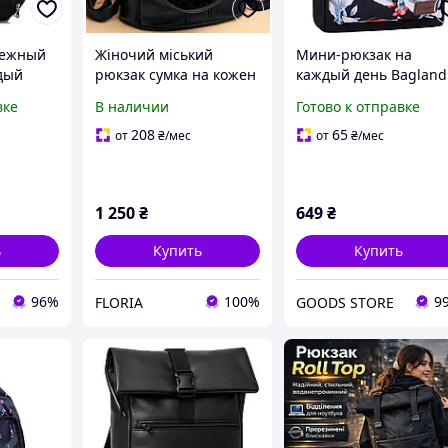
дежный
Жіночий міський
Мини-рюкзак на
дый
рюкзак сумка на кожен
каждый день Bagland
евный
день, оригінальний
mini 8 л. 738 Черный
вке
В наличии
Готово к отправке
аемый
повсякденний
(0050866)
портом
рюкзачок для дівчат
208
65
от
₴
/мес
от
₴
/мес
 usb
1 250
₴
649
₴
ь
Купить
Купить
96%
100%
9
FLORIA
GOODS STORE