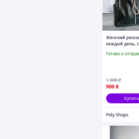
Женский рюкза
каждый день, с
рукзак черного
Готово к отпра
эко-кожи.
1 000
₴
900
₴
Купит
Poly Shops