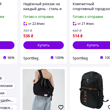
й
Надёжный рюкзак на
Компактный
каждый день - стиль и
спортивный городск
функциональность Nike
рюкзак - минимализм
вке
Готово к отправке
Готово к отправке
ак
стиль Nike
аждый
22
21
от
₴
/мес
от
₴
/мес
о типа
707
₴
647
₴
536
₴
514
₴
ь
Купить
Купить
96%
100%
10
SportBag
SportBag
й
рюкзаки
аки
Повседневный удобный рюкзак
Качественный повседневный рюкзак