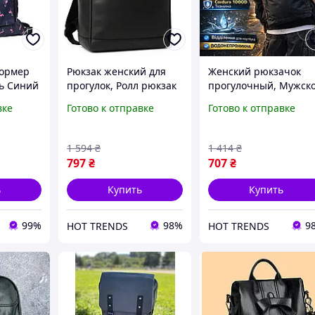
формер
Рюкзак женский для
Женский рюкзачок
ь Синий
прогулок, Ролл рюкзак
прогулочный, Мужск
х44см
для ноутбука экокожа,
рюкзак для ноутбука
вке
Готово к отправке
Готово к отправке
Рюкзаки студенческие
отличное качество,
DW-45
Складной рюкзак
мужской VF-34
1 594
₴
1 414
₴
797
₴
707
₴
ь
Купить
Купить
99%
98%
9
HOT TRENDS
HOT TRENDS