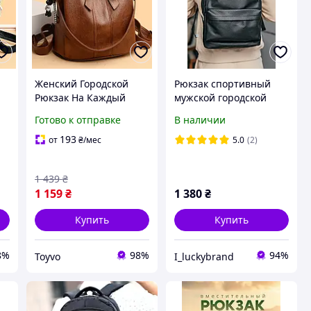
Женский Городской
Рюкзак спортивный
Рюкзак На Каждый
мужской городской
День, Повседневный
черный, молодежный
Готово к отправке
В наличии
к
Рюкзачок Для Девочек.
вместительный рюкзак
Toywo Жіночий
на каждый день
193
от
₴
/мес
5.0
(2)
Міський Рюкзак Сумка
1 439
₴
1 159
₴
1 380
₴
Купить
Купить
8%
98%
94%
Toyvo
I_luckybrand