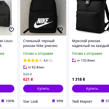
к Louis
Стильный черный
Мужской рюкзак
й,
рюкзак Nike унисекс
надежный на кажды
дый
для повседневного
день, Стильный
вке
Готово к отправке
Готово к отправке
ton,
использования для
черный рюкзак для
ктичный
активного отдыха
мужчин Комфортный
132
4.0
(1)
от
₴
/мес
,
прогулки на каждый
городской FR-65
62
от
₴
/мес
зак L
день
828
₴
621
₴
1 318
₴
ь
Купить
Купить
100%
99%
9
Star Look
Твій Маркет