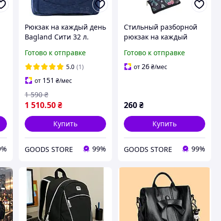
Рюкзак на каждый день
Стильный разборной
Bagland Сити 32 л.
рюкзак на каждый
Синий 0018070
день Черный с
Готово к отправке
Готово к отправке
кактусами 40х44см
26
5.0
(1)
от
₴
/мес
151
от
₴
/мес
1 590
₴
1 510
.50
₴
260
₴
Купить
Купить
9%
99%
99%
GOODS STORE
GOODS STORE