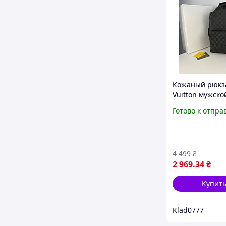
Кожаный рюкза
Vuitton мужско
рюкзак на каж
Готово к отпра
день Louis Vuit
стильный пра
рюкзак черный
брендовый рюк
4 499
₴
2 969
.34
₴
Купит
Klad0777