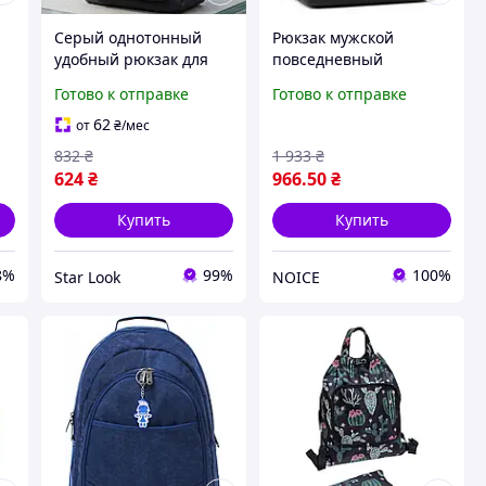
Серый однотонный
Рюкзак мужской
удобный рюкзак для
повседневный
путешествий и
качественный,
Готово к отправке
Готово к отправке
14
ежедневного
Мужской рюкзак
использования
прочный на каждый
62
от
₴
/мес
прочный
день городского типа
832
₴
1 933
₴
универсальный для
624
₴
966
.50
₴
города работы на
каждый день
Купить
Купить
8%
99%
100%
Star Look
NOICE