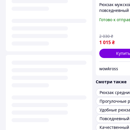
Рюкзак мужско
повседневный
качественный,
Готово к отпра
Мужской рюкз
прочный на к
день городског
2 030
₴
TH-34 NEW
1 015
₴
Купит
wowkross
Смотри также
Рюкзак средни
Прогулочные 
Удобные рюкз