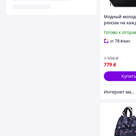
Модный моло
рюкзак на каж
день повседн
Готово к отпра
водонепрониц
для занятий с
78
от
₴
/мес
Swissgear 8810
1 558
₴
779
₴
Купит
Интернет магазин «Tehnos» 🛒 Лучшие цены! 💯 Быстрая отправка! 🚀