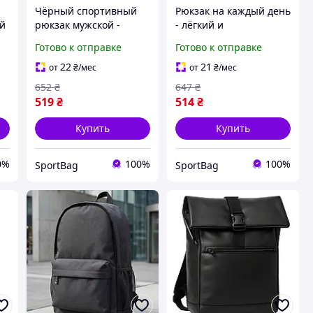
Чёрный спортивный
Рюкзак на каждый день
ой
рюкзак мужской -
- лёгкий и
 и
трендовая модель на
эргономичный Nike
Готово к отправке
Готово к отправке
каждый день Puma
22
21
от
₴
/мес
от
₴
/мес
652
₴
647
₴
519
₴
514
₴
Купить
Купить
0%
100%
100%
SportBag
SportBag