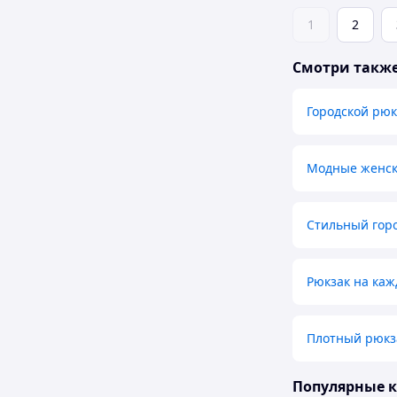
1
2
Смотри такж
Городской рюк
Модные женск
Стильный горо
Рюкзак на ка
Плотный рюкза
Популярные 