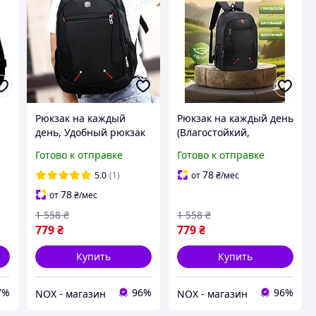
Рюкзак на каждый
Рюкзак на каждый день
й
день, Удобный рюкзак
(Влагостойкий,
для города,
45х31х16 см), Мужские
Готово к отправке
Готово к отправке
Качественный
рюкзаки молодежные,
удобный рюкзак
NOX
78
5.0
(1)
от
₴
/мес
(Влагостойкий,
78
от
₴
/мес
45х31х16 см), XTM
1 558
₴
1 558
₴
779
₴
779
₴
Купить
Купить
7%
96%
96%
NOX - магазин
NOX - магазин