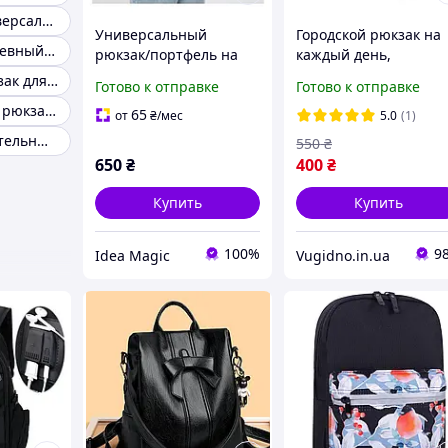
Городской универсальный рюкзак
Универсальный
Городской рюкзак на
Яркий повседневный рюкзак
рюкзак/портфель на
каждый день,
каждый день/рюкзак
спортивный рюкзак
Стильный рюкзак для разных ситуаций
Готово к отправке
Готово к отправке
черного цвета
Jingpinxiuxian 46*32*
Повседневный рюкзак унисекс
см (20л)
65
от
₴
/мес
5.0
(1)
Рюкзак вместительный на каждый день
550
₴
650
₴
400
₴
Купить
Купить
100%
9
Idea Magic
Vugidno.in.ua