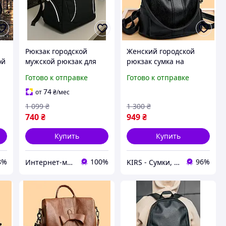
Рюкзак городской
Женский городской
ой
мужской рюкзак для
рюкзак сумка на
города спортивный
каждый день,
Готово к отправке
Готово к отправке
рюкзак рюкзак на
оригинальный
каждый день черный
повседневный
74
от
₴
/мес
рюкзак рюкзак для
рюкзачок для девушек
1 099
₴
1 300
₴
ноутбука рюкзак
740
₴
949
₴
Купить
Купить
8%
100%
96%
Интернет-магазин Smart&Green - все для твоего дома и сада
KIRS - Сумки, рюкзаки, портфели, клатчи, наручные часы оптом и в розницу