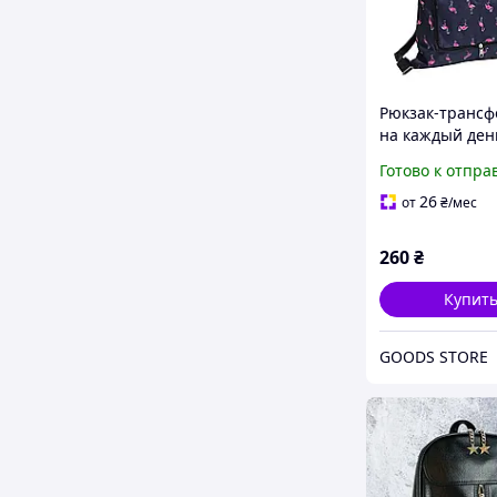
Рюкзак-транс
на каждый ден
с фламинго 40
Готово к отпра
26
от
₴
/мес
260
₴
Купит
GOODS STORE