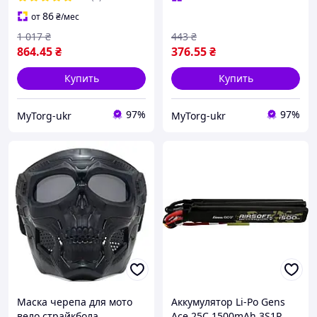
86
от
₴
/мес
1 017
₴
443
₴
864
.45
₴
376
.55
₴
Купить
Купить
97%
97%
MyTorg-ukr
MyTorg-ukr
Маска черепа для мото
Аккумулятор Li-Po Gens
вело страйкбола
Ace 25C 1500mAh 3S1P