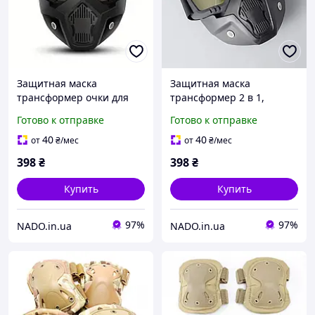
Защитная маска
Защитная маска
трансформер очки для
трансформер 2 в 1,
мотоцикла квадроцикла
желтые линзы, очки для
Готово к отправке
Готово к отправке
страйкбола коричневые
мотоцикла, квадроцикла,
линзы, ветрозащитные
страйкбола и лыж,
40
40
от
₴
/мес
от
₴
/мес
надежная УФ защита
398
₴
398
₴
Купить
Купить
97%
97%
NADO.in.ua
NADO.in.ua