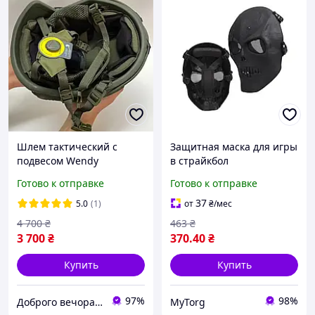
Шлем тактический с
Защитная маска для игры
подвесом Wendy
в страйкбол
подойдет для навыков и
Готово к отправке
Готово к отправке
страйкбола
37
5.0
(1)
от
₴
/мес
4 700
₴
463
₴
3 700
₴
370
.40
₴
Купить
Купить
97%
98%
Доброго вечора ми з України
MyTorg