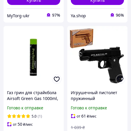
Купить
Купить
97%
96%
MyTorg-ukr
Ya.shop
Газ грин для страйкбола
Игрушечный пистолет
Airsoft Green Gas 1000ml,
пружинный
Pro Tech Guns
металлический для
Готово к отправке
Готово к отправке
страйкбола 20 м CYMA
MC-9280
61
5.0
(1)
от
₴
/мес
50
от
₴
/мес
1 039
₴