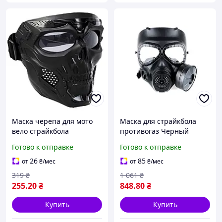
Маска черепа для мото
Маска для страйкбола
вело страйкбола
противогаз Черный
сноуборда Чёрный
Готово к отправке
Готово к отправке
26
85
от
₴
/мес
от
₴
/мес
319
₴
1 061
₴
255
.20
₴
848
.80
₴
Купить
Купить