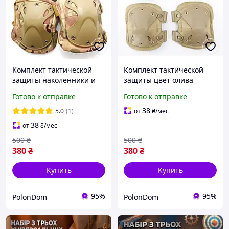
Комплект тактической
Комплект тактической
защиты наколенники и
защиты цвет олива
налокотники для
наколенники и
Готово к отправке
Готово к отправке
военных, страйкбола,
налокотники для
охоты, туризма
военных, страйкбола,
38
5.0
(1)
от
₴
/мес
охоты, туризма
38
от
₴
/мес
500
₴
500
₴
380
₴
380
₴
Купить
Купить
95%
95%
PolonDom
PolonDom