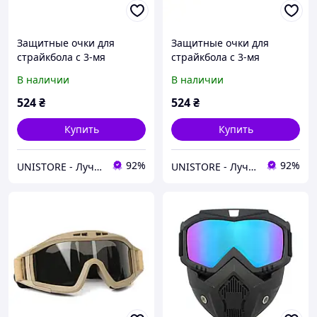
Защитные очки для
Защитные очки для
страйкбола с 3-мя
страйкбола с 3-мя
линзами от ветра и пыли
линзами от ветра и пыли
В наличии
В наличии
Black
Green
524
₴
524
₴
Купить
Купить
92%
92%
UNISTORE - Лучшие товары Европы
UNISTORE - Лучшие товары Европы