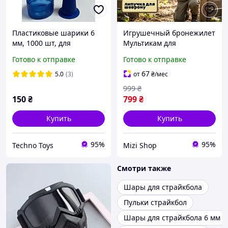
Пластиковые шарики 6
Игрушечный бронежилет
мм, 1000 шт, для
Мультикам для
страйкбола и
страйкбола и игр
Готово к отправке
Готово к отправке
игрушечных пистолетов,
ABS-пластик, точные,
67
5.0
(3)
от
₴
/мес
999
₴
150
₴
799
₴
Купить
Купить
95%
95%
Techno Toys
Mizi Shop
Смотри также
Шары для страйкбола
Пульки страйкбол
Шары для страйкбола 6 мм