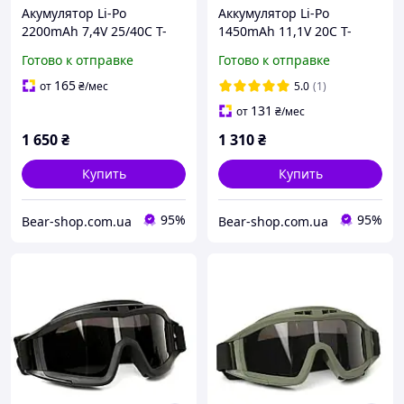
Акумулятор Li-Po
Аккумулятор Li-Po
2200mAh 7,4V 25/40C T-
1450mAh 11,1V 20C T-
CONNECTOR [8FIELDS]
connect [IPower] (для
Готово к отправке
Готово к отправке
(для страйкболу)
страйкбола)
165
от
₴
/мес
5.0
(1)
131
от
₴
/мес
1 650
₴
1 310
₴
Купить
Купить
95%
95%
Bear-shop.com.ua
Bear-shop.com.ua