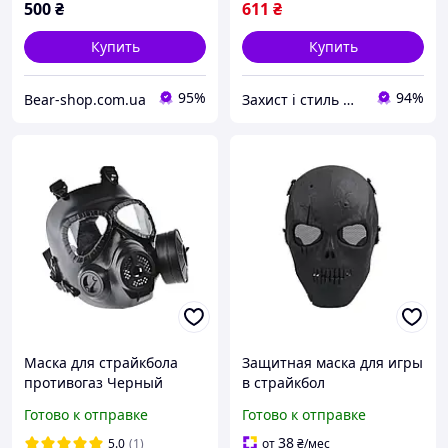
500
₴
611
₴
Купить
Купить
95%
94%
Bear-shop.com.ua
Захист і стиль — в одному магазині
Маска для страйкбола
Защитная маска для игры
противогаз Черный
в страйкбол
Готово к отправке
Готово к отправке
38
5.0
(1)
от
₴
/мес