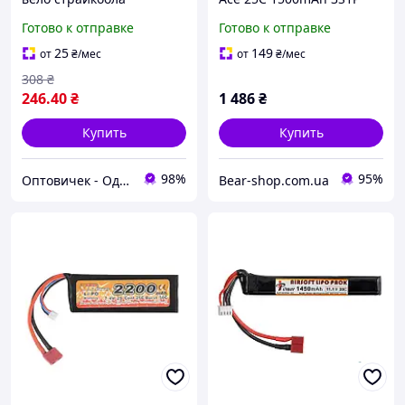
сноуборда Чёрный Хіт
11.1V для страйкбола с
Готово к отправке
Готово к отправке
продажу!
разъёмом Mini Tamiya
25
149
от
₴
/мес
от
₴
/мес
308
₴
246
.40
₴
1 486
₴
Купить
Купить
98%
95%
Оптовичек - Одесса
Bear-shop.com.ua