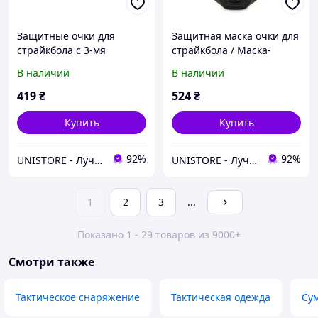
Защитные очки для
Защитная маска очки для
страйкбола с 3-мя
страйкбола / Маска-
линзами от ветра и пыли
трансформер для
В наличии
В наличии
Yellow
мотокросса с зеркально-
Синими линзами Черный
419
₴
524
₴
Купить
Купить
92%
92%
UNISTORE - Лучшие товары Европы
UNISTORE - Лучшие товары Европы
1
2
3
...
Показано 1 - 29 товаров из 9000+
Смотри также
Тактическое снаряжение
Тактическая одежда
Сум