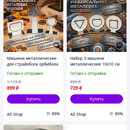
Мишени металлические
Набор 3 мишени
для страйкбола орбибола
металлические 10х10 см
тренировочные цели из
для страйкбола и
Готово к отправке
Готово к отправке
нержавеющей стали 304
орбибола -
набор 3 шт с отскоком
тренировочный гонг из
1 119
₴
899
₴
20х12 12х8 10х10 см
нержавеющей стали 304
899
₴
729
₴
для стрельбы
Купить
Купить
89%
89%
All Shop
All Shop