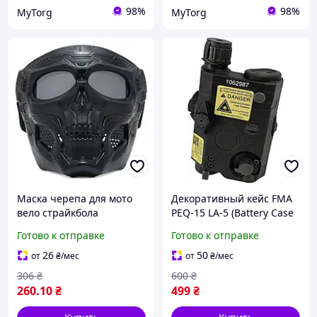
98%
98%
MyTorg
MyTorg
Маска черепа для мото
Декоративный кейс FMA
вело страйкбола
PEQ-15 LA-5 (Battery Case
сноуборда Чёрный
BK) для страйкбола /
Готово к отправке
Готово к отправке
Airsoft, черный
26
50
от
₴
/мес
от
₴
/мес
306
₴
600
₴
260
.10
₴
499
₴