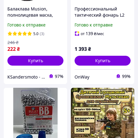
Балаклава Musion,
Профессиональный
полнолицевая маска,
тактический фонарь L2
быстросохнущая, для
светодиодный для охоты
Готово к отправке
Готово к отправке
походов, велоспорта,
и страйкбола с USB
кемпинга, охоты,
зарядкой 5 режимов
139
5.0
(3)
от
₴
/мес
страйкбола
освещения
246
₴
222
₴
1 393
₴
Купить
Купить
97%
99%
KSandersmoto - Интернет магазин мотоэкипировки и мотоаксессуаров
OnWay