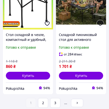
Стол складной в чехле,
Складной пикниковый
компактный и удобный,
стол для активного
металлический,
отдыха размером
Готово к отправке
Готово к отправке
530x510x500 мм
120x55x51 см,
компактный и удобный -
284
от
₴
/мес
вплоть до изменения
1 118
₴
2 211
.30
₴
назначения этого
860
₴
1 701
₴
Купить
Купить
94%
94%
Pokupishka
Pokupishka
1
2
3
...