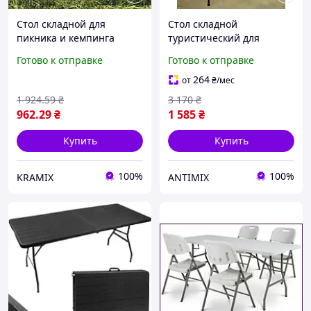
Стол складной для
Стол складной
пикника и кемпинга
туристический для
черный легкий
пикника кемпинга
Готово к отправке
Готово к отправке
компактный с чехлом для
компактный с чехлом
удобной
удобный и легкий
264
от
₴
/мес
транспортировки
1 924
.59
₴
3 170
₴
962
.29
₴
1 585
₴
Купить
Купить
100%
100%
KRAMIX
ANTIMIX