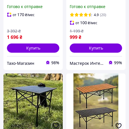
чемоданы (Красный,
размеры 60x24x92 см,
Готово к отправке
Готово к отправке
120х60 см), Стол складной
удобный и практичный
портативный, THO
стол для работы
170
от
₴
/мес
4.9
(20)
100
от
₴
/мес
3 392
₴
1 199
₴
1 696
₴
999
₴
Купить
Купить
98%
99%
Тахо-Магазин
Мастерок Интернет магазин для каждого