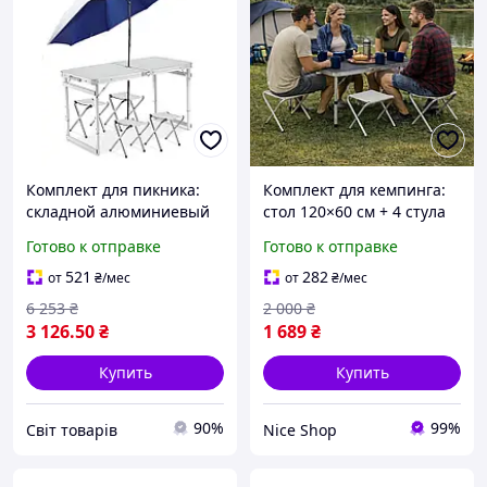
Комплект для пикника:
Комплект для кемпинга:
складной алюминиевый
стол 120×60 см + 4 стула
стол 120х60 см, 4 стула и
Лёгкий, складной,
Готово к отправке
Готово к отправке
зонтик, белый, легкий и
удобный для всей семьи
удобный для отдыха на
Серый
521
282
от
₴
/мес
от
₴
/мес
природе
6 253
₴
2 000
₴
3 126
.50
₴
1 689
₴
Купить
Купить
90%
99%
Cвіт товарів
Nice Shop