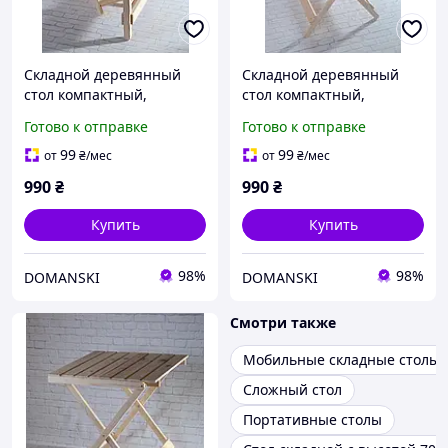
Складной деревянный
Складной деревянный
стол компактный,
стол компактный,
удобный, надежный стол
удобный, надежный стол
Готово к отправке
Готово к отправке
для отдыха и
для отдыха и
мероприятий
мероприятий
99
99
от
₴
/мес
от
₴
/мес
990
₴
990
₴
Купить
Купить
98%
98%
DOMANSKI
DOMANSKI
Смотри также
Мобильные складные столы
Сложный стол
Портативные столы