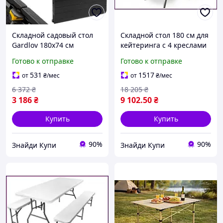
Складной садовый стол
Складной стол 180 см для
Gardlov 180х74 см
кейтеринга с 4 креслами
черный, удобный, легкий,
удобный и мобильный
Готово к отправке
Готово к отправке
для пикников и
вариант для банкетов и
мероприятий
пикников
531
1517
от
₴
/мес
от
₴
/мес
6 372
₴
18 205
₴
3 186
₴
9 102
.50
₴
Купить
Купить
90%
90%
Знайди Купи
Знайди Купи