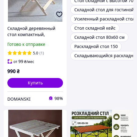
Стол складной с высотой 70 
Складной стол для гостиной
Усиленный раскладной стол
Стол складной кейс
Складной деревянный
стол компактный,
Складной стол 80х60 см
удобный, надежный стол
Готово к отправке
Раскладной стол 150
для отдыха и
мероприятий
5.0
(1)
Складывающийся раскладной
99
от
₴
/мес
990
₴
Купить
98%
DOMANSKI