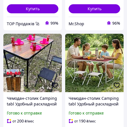
Купить
Купить
99%
96%
TOP Продажів 🚀
Mr.Shop
Чемодан-столик Camping
Чемодан-столик Camping
tabl Удобный раскладной
tabl Удобный раскладной
столик для пикника
столик для пикника
Готово к отправке
Готово к отправке
Складной стол и 4
Складной стол и 4
стульчика Стол
стульчика Стол
200
190
от
₴
/мес
от
₴
/мес
раскладной 4стула
раскладной 4стула