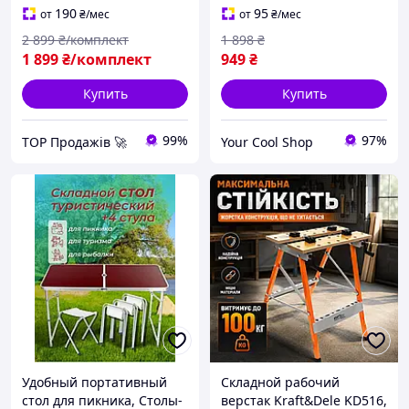
4 стульчика Стол
дачи и отдыха в лесу
190
95
от
₴
/мес
от
₴
/мес
раскладной 4стула
2 899
₴/комплект
1 898
₴
1 899
₴/комплект
949
₴
Купить
Купить
99%
97%
TOP Продажів 🚀
Your Cool Shop
Удобный портативный
Складной рабочий
стол для пикника, Столы-
верстак Kraft&Dele KD516,