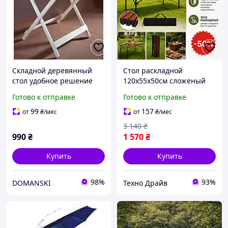
Складной деревянный
Стол раскладной
стол удобное решение
120х55х50см сложеный
для дома, дачи, пикника
стол в чехле для
Готово к отправке
Готово к отправке
и уличной Складаний
кемпинга рыбалки или
дерев яний стілторговли
сада легкий и удобный
99
157
от
₴
/мес
от
₴
/мес
раскладной стол для
3 140
₴
отдыха
990
₴
1 570
₴
Купить
Купить
98%
93%
DOMANSKI
Техно Драйв