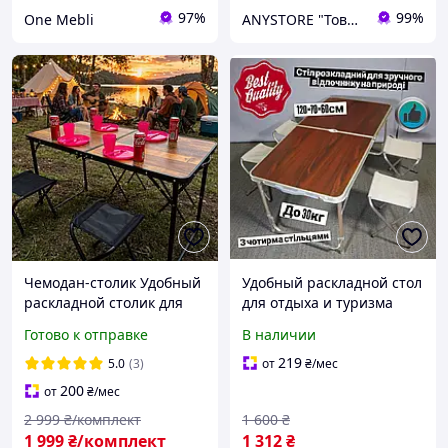
97%
99%
One Mebli
ANYSTORE "Товары для дома и активного отдыха"
Чемодан-столик Удобный
Удобный раскладной стол
раскладной столик для
для отдыха и туризма
пикника Складной стол и
Folding Table
Готово к отправке
В наличии
4 стульчика Стол
Кемпинговый складной
раскладной 4стула
столик + 4 стула для
219
5.0
(3)
от
₴
/мес
пикника и рыбалки
200
от
₴
/мес
2 999
₴/комплект
1 600
₴
1 999
₴/комплект
1 312
₴