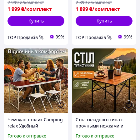
2 999
₴/комплект
2 899
₴/комплект
1 999
₴/комплект
1 899
₴/комплект
Купить
Купить
99%
99%
TOP Продажів 🚀
TOP Продажів 🚀
Чемодан-столик Camping
Стол складного типа с
relax Удобный
прочными ножками и
раскладной столик для
удобной столешницей,
Готово к отправке
Готово к отправке
пикника Складной стол и
практичный для сада,