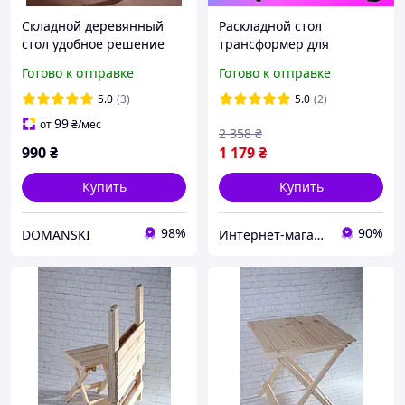
Складной деревянный
Раскладной стол
стол удобное решение
трансформер для
для дома, дачи, пикника
пикника и кемпинга,
Готово к отправке
Готово к отправке
и уличной Складаний
удобный туристический
дерев яний стілторговли
столик, стол складной для
5.0
(3)
5.0
(2)
дачи
99
от
₴
/мес
2 358
₴
990
₴
1 179
₴
Купить
Купить
98%
90%
DOMANSKI
Интернет-магазин "Fresh-shop"