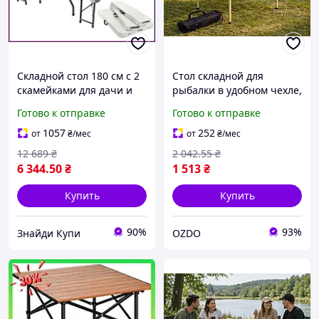
Складной стол 180 см с 2
Стол складной для
скамейками для дачи и
рыбалки в удобном чехле,
отдыха, прочная
120х60см
Готово к отправке
Готово к отправке
конструкция и удобное
хранение, идеален для
1057
252
от
₴
/мес
от
₴
/мес
пикников и мероприятий
12 689
₴
2 042
.55
₴
6 344
.50
₴
1 513
₴
Купить
Купить
90%
93%
Знайди Купи
OZDO