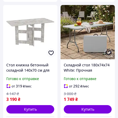
Стол книжка бетонный
Складной стол 180x74x74
складной 140х70 см для
White: Прочная
маленькой кухни удобный
конструкция,
Готово к отправке
Готово к отправке
стол для семейных
водостойкий материал и
обедов
компактность для
319
292
от
₴
/мес
от
₴
/мес
транспортировки.
4 147
₴
3 000
₴
3 190
₴
1 749
₴
Купить
Купить