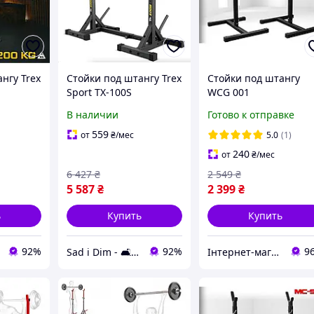
нгу Trex
Стойки под штангу Trex
Стойки под штангу
Sport TX-100S
WCG 001
регулируемые с
В наличии
Готово к отправке
ручками для
отжиманий
559
от
₴
/мес
5.0
(1)
240
от
₴
/мес
6 427
₴
2 549
₴
5 587
₴
2 399
₴
ь
Купить
Купить
92%
92%
9
Sad i Dim - 🛋️ Меблі для дому та саду🏡
Інтернет-магазин "Атлант Спорт"