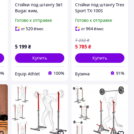
Стойки под штангу 3в1
Стойки под штангу Trex
Bugai жим,
Sport TX-100S
приседания, брусья
регулируемые с
Готово к отправке
Готово к отправке
WCG
ручками для
отжиманий buzyna
520
964
от
₴
/мес
от
₴
/мес
7 232
₴
5 199
₴
5 785
₴
Купить
Купить
0%
100%
91%
Equip Athlet
Бузина