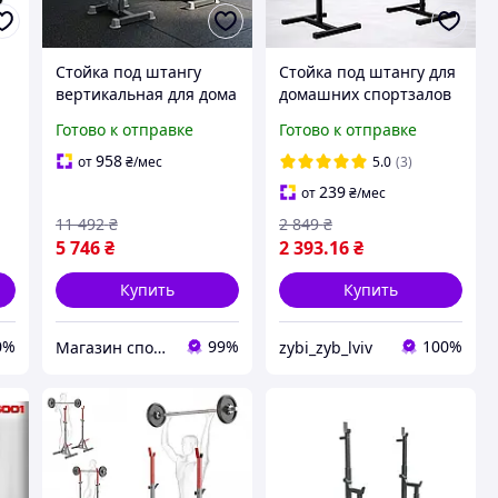
Стойка под штангу
Стойка под штангу для
0
вертикальная для дома
домашних спортзалов
ий
спортзала 3в1 WCG
тренировок дома,
Готово к отправке
Готово к отправке
Bugai жима
улицы силовая стойки
приседаний со
для жима лежа и
958
от
₴
/мес
5.0
(3)
штангой брусами с
приседаний
239
от
₴
/мес
регулировкой высоты
11 492
₴
2 849
₴
ширины
5 746
₴
2 393
.16
₴
Купить
Купить
0%
99%
100%
Магазин спортивных товаров "PLANETSPORT"
zybi_zyb_lviv