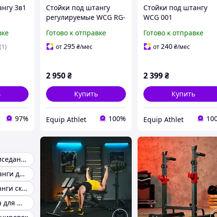
ангу 3в1
Стойки под штангу
Стойки под штангу
регулируемые WCG RG-
WCG 001
русья
200
вке
Готово к отправке
Готово к отправке
295
240
(1)
от
₴
/мес
от
₴
/мес
2 950
₴
2 399
₴
ь
Купить
Купить
97%
100%
10
Equip Athlet
Equip Athlet
Стойки для приседаний и жима
Стойки для штанги для дома
Стойка для штанги складная
Силовая стойка для штанги