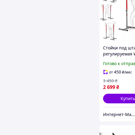
Стойки под шт
регулируемая 
100 Кликшоп
Готово к отпра
450
от
₴
/мес
3 450
₴
2 699
₴
Купит
Интернет-Магазин КликШоп - Покупка всего в один клик