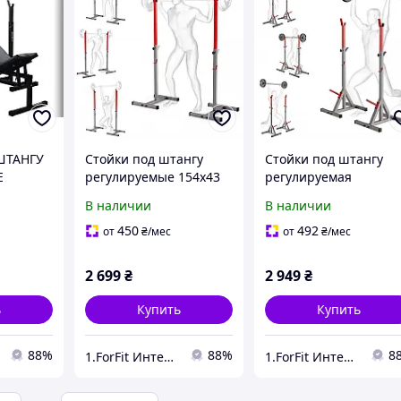
ШТАНГУ
Стойки под штангу
Стойки под штангу
Е
регулируемые 154х43
регулируемая
001
см WCG RG-100
напольная 154х43 см
В наличии
В наличии
дома и
стальные для дома и
WCG PRO RG-200 для
грузкой
спортзала с нагрузкой
дома и спортзала с
450
492
от
₴
/мес
от
₴
/мес
до 150 кг
нагрузкой до 250 кг
2 699
₴
2 949
₴
ь
Купить
Купить
88%
88%
8
1.ForFit Интернет-магазин спортивных товаров
1.ForFit Интернет-магазин спортивных товаров