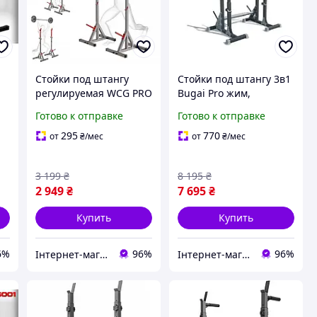
Стойки под штангу
Стойки под штангу 3в1
регулируемая WCG PRO
Bugai Pro жим,
RG-200
приседания, брусья
Готово к отправке
Готово к отправке
WCG
295
770
от
₴
/мес
от
₴
/мес
3 199
₴
8 195
₴
2 949
₴
7 695
₴
Купить
Купить
6%
96%
96%
Інтернет-магазин "Атлант Спорт"
Інтернет-магазин "Атлант Спорт"