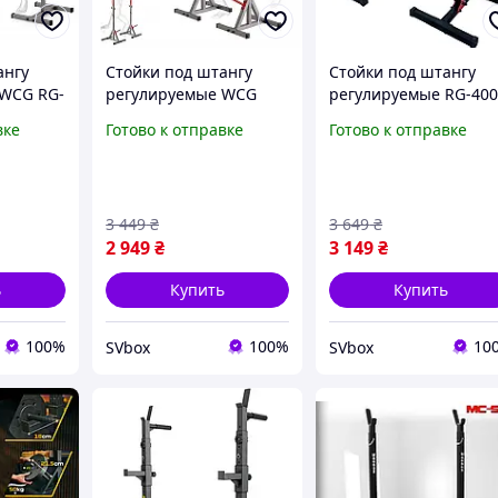
ангу
Стойки под штангу
Стойки под штангу
 WCG RG-
регулируемые WCG
регулируемые RG-40
PRO RG-200 стойки для
стойки для приседан
вке
Готово к отправке
Готово к отправке
приседаний со
со штангой
штангой
3 449
₴
3 649
₴
2 949
₴
3 149
₴
ь
Купить
Купить
100%
100%
10
SVbox
SVbox