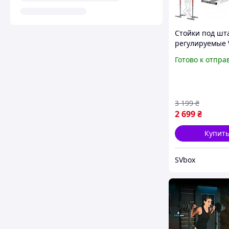
Стойки под шт
регулируемые
100 стойки для
Готово к отпра
приседаний со
штангой
3 199
₴
2 699
₴
Купит
SVbox