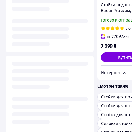
Стойки под шт
Bugai Pro жим,
приседания, б
Готово к отпра
WCG
5.0
770
от
₴
/мес
7 699
₴
Купит
Интернет-магазин "TRENAZHERY"
Смотри также