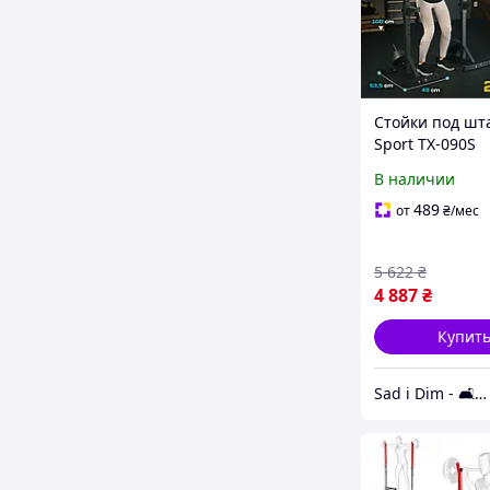
Стойки под шта
Sport TX-090S
регулируемые
В наличии
489
от
₴
/мес
5 622
₴
4 887
₴
Купит
Sad i Dim - 🛋️ Меблі для дому та саду🏡