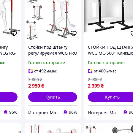
ангу
Стойки под штангу
СТОЙКИ ПОД ШТАНГ
WCG RG-
регулируемая WCG PRO
WCG MC-S001 Кликш
RG-200 Кликшоп
вке
Готово к отправке
Готово к отправке
492
400
от
₴
/мес
от
₴
/мес
3 800
₴
2 900
₴
2 950
₴
2 399
₴
ь
Купить
Купить
96%
96%
9
Интернет-Магазин КликШоп - Покупка всего в один клик
Интернет-Магазин КликШоп - Покупка всего в один клик