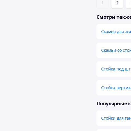
1
2
Смотри такж
Скамья для ж
Скамьи со сто
Стойка под ш
Стойка вертик
Популярные 
Стойки для га