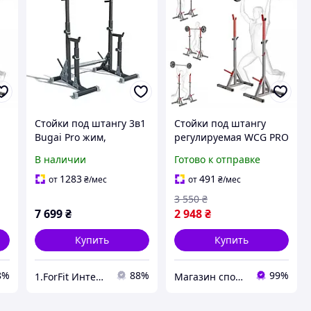
Стойки под штангу 3в1
Стойки под штангу
Bugai Pro жим,
регулируемая WCG PRO
приседания, брусья
RG-200 Planetsport
В наличии
Готово к отправке
WCG регулируемые,
металлические с
1283
491
от
₴
/мес
от
₴
/мес
нагрузкой до 300 кг
3 550
₴
7 699
₴
2 948
₴
Купить
Купить
8%
88%
99%
1.ForFit Интернет-магазин спортивных товаров
Магазин спортивных товаров "PLANETSPORT"