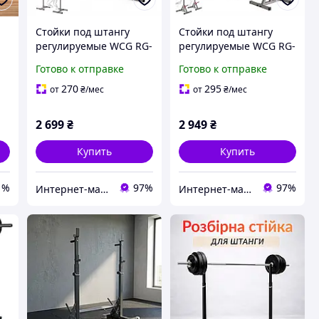
Стойки под штангу
Стойки под штангу
регулируемые WCG RG-
регулируемые WCG RG-
t
100
200
Готово к отправке
Готово к отправке
270
295
от
₴
/мес
от
₴
/мес
2 699
₴
2 949
₴
Купить
Купить
1%
97%
97%
Интернет-магазин "TRENAZHERY"
Интернет-магазин "TRENAZHERY"