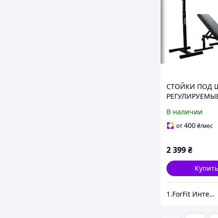
СТОЙКИ ПОД 
РЕГУЛИРУЕМЫ
MAGNUS MC-S
В наличии
стальные для 
спортзала с на
400
от
₴
/мес
до 300 кг
2 399
₴
Купит
1.ForFit Интернет-магазин спортивных товаров