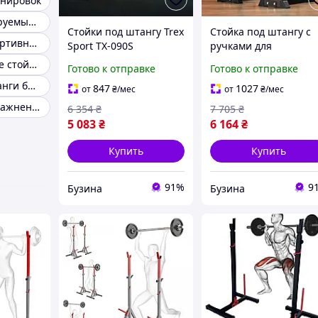
енировок
Стойки регулируемые для жима
Стойки под штангу Trex
Стойка под штангу с
Стойка для спортивного инвентаря
Sport TX-090S
ручками для
регулируемые buzyna
отжиманий Hop-Spor
Универсальные стойки под штангу
Готово к отправке
Готово к отправке
HS-1004L buzyna
Стойка для штанги брусья
847
1027
от
₴
/мес
от
₴
/мес
Стойка для упражнений
6 354
₴
7 705
₴
5 083
₴
6 164
₴
Купить
Купить
91%
9
Бузина
Бузина