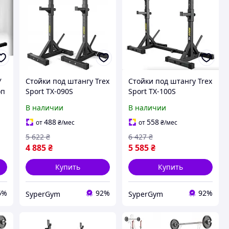
У
Стойки под штангу Trex
Стойки под штангу Trex
оп
Sport TX-090S
Sport TX-100S
регулируемые
регулируемые с
В наличии
В наличии
ручками для
отжиманий
488
558
от
₴
/мес
от
₴
/мес
5 622
₴
6 427
₴
4 885
₴
5 585
₴
Купить
Купить
6%
92%
92%
SyperGym
SyperGym