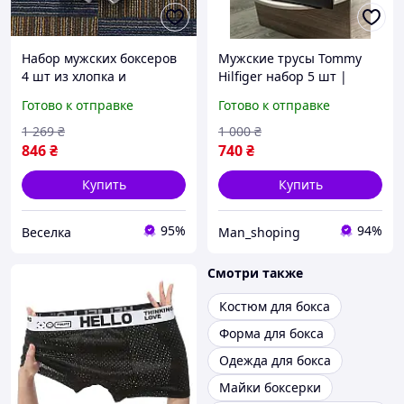
Набор мужских боксеров
Мужские трусы Tommy
4 шт из хлопка и
Hilfiger набор 5 шт |
спандекса с принтами
Хлопковые боксеры |
Готово к отправке
Готово к отправке
для комфорта и стиля
Премиум качество |
FLAME
Комфорт и стиль каждый
1 269
₴
1 000
₴
день
846
₴
740
₴
Купить
Купить
95%
94%
Веселка
Man_shoping
Смотри также
Костюм для бокса
Форма для бокса
Одежда для бокса
Майки боксерки