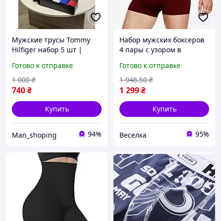
Мужские трусы Tommy
Набор мужских боксеров
Hilfiger набор 5 шт |
4 пары с узором в
Хлопковые боксеры |
горошек для комфорта и
Готово к отправке
Готово к отправке
Премиум качество |
стиля повседневного
Комфорт и стиль каждый
использования FLAME
1 000
₴
1 948
.50
₴
день
740
₴
1 299
₴
Купить
Купить
94%
95%
Man_shoping
Веселка