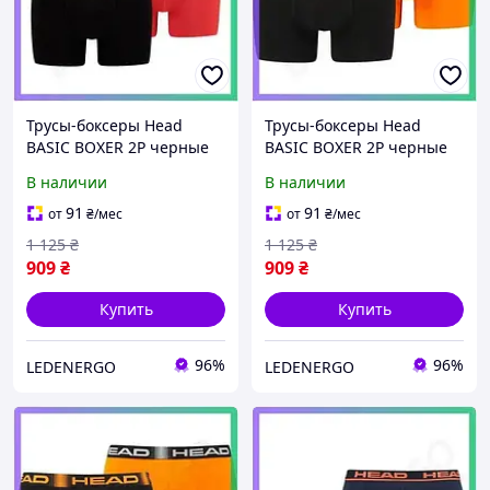
Трусы-боксеры Head
Трусы-боксеры Head
BASIC BOXER 2P черные
BASIC BOXER 2P черные
красные для мужчин L
оранжевые для мужчин
В наличии
В наличии
комфортные эластичные
размер S хлопок и
SKU_701202741-020
эластан SKU_701219886-
91
91
от
₴
/мес
от
₴
/мес
001
1 125
₴
1 125
₴
909
₴
909
₴
Купить
Купить
96%
96%
LEDENERGO
LEDENERGO