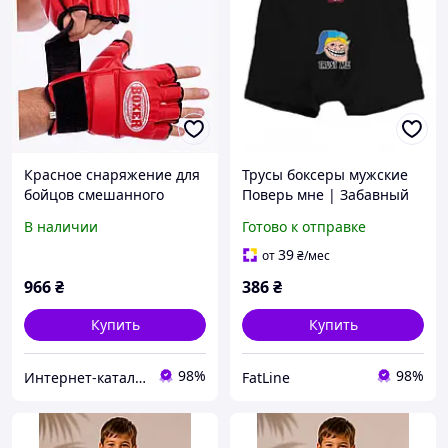
Красное снаряжение для
Трусы боксеры мужские
бойцов смешанного
Поверь мне | Забавный
стиля Боксер 67434MT59
мем Тролль-фейс в стиле
В наличии
Готово к отправке
фэнтези
39
от
₴
/мес
966
₴
386
₴
Купить
Купить
98%
98%
Интер​нет-ка​т​ал​​ог ски​​д​ок "МОДНИК"
FatLine