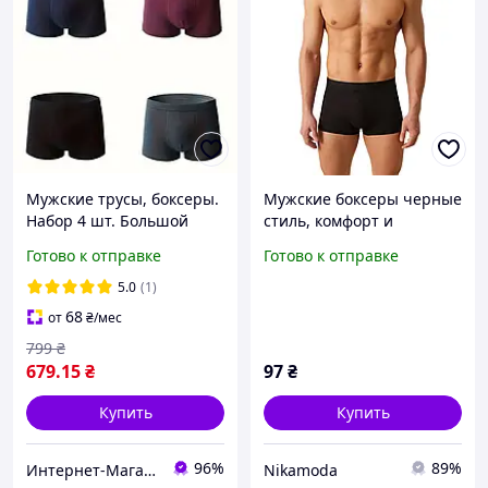
Мужские трусы, боксеры.
Мужские боксеры черные
Набор 4 шт. Большой
стиль, комфорт и
размер
уверенность каждый
Готово к отправке
Готово к отправке
день XL Черный
5.0
(1)
68
от
₴
/мес
799
₴
679
.15
₴
97
₴
Купить
Купить
96%
89%
Интернет-Магазин "Uniqum Style". Создай свой уникальный стиль!
Nikamoda