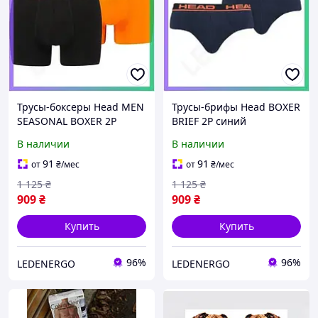
Трусы-боксеры Head MEN
Трусы-брифы Head BOXER
SEASONAL BOXER 2P
BRIEF 2P синий
черные оранжевые для
оранжевый для мужчин
В наличии
В наличии
мужчин M 95% хлопок 5%
M эластичная бавовна
эластан SKU_701219886-
для спорта и повседнев
91
91
от
₴
/мес
от
₴
/мес
001
SKU_100001753-003
1 125
₴
1 125
₴
909
₴
909
₴
Купить
Купить
96%
96%
LEDENERGO
LEDENERGO