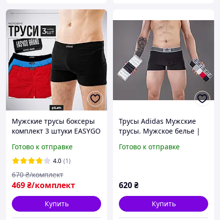
Мужские трусы боксеры
Трусы Adidas Мужские
комплект 3 штуки EASYGO
трусы. Мужское белье |
| Трусы из хлопка с
Трусы для мужчин. Набор
Готово к отправке
Готово к отправке
эластаном | Нижнее
мужских трусов Адидас,
бельё для мужчин
брендовые трусы
4.0
(1)
670
₴/комплект
469
₴/комплект
620
₴
Купить
Купить