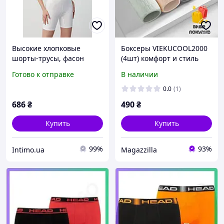
Высокие хлопковые
Боксеры VIEKUCOOL2000
шорты-трусы, фасон
(4шт) комфорт и стиль
boxer Ysabel Mora Белый
каждый день! XXL
Готово к отправке
В наличии
(Blanco) (63430)
0.0
(1)
686
₴
490
₴
Купить
Купить
99%
93%
Intimo.ua
Magazzilla