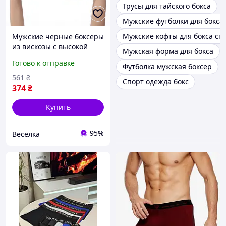
Трусы для тайского бокса
Мужские футболки для бокса
Мужские кофты для бокса сп
Мужские черные боксеры
из вискозы с высокой
Мужская форма для бокса
эластичностью для
Готово к отправке
Футболка мужская боксер
комфорта и стиля
повседневной носки
561
₴
Спорт одежда бокс
FLAME
374
₴
Купить
95%
Веселка