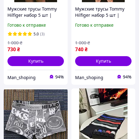
Мужские трусы Tommy
Мужские трусы Tommy
Hilfiger набор 5 шт |
Hilfiger набор 5 шт |
Хлопковые боксеры |
Хлопковые боксеры |
Готово к отправке
Готово к отправке
Премиум качество |
Премиум качество |
Комфорт и стиль каждый
Комфорт и стиль каждый
5.0
(3)
день
день
1 000
₴
1 000
₴
730
₴
740
₴
Купить
Купить
94%
94%
Man_shoping
Man_shoping