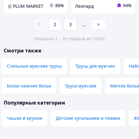
88%
94%
🥇 PLUM MARKET
Леопард
1
2
3
...
Показано 1 - 29 товаров из 1000+
Смотри также
Стильные мужские трусы
Трусы для мужчин
Набо
Белое нижнее белье
Труси мужские
Мягкое белье
Популярные категории
Чашки и кружки
Детские купальники и плавки
Же