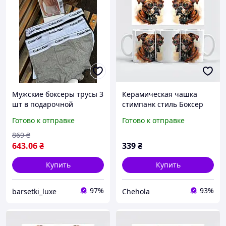
Мужские боксеры трусы 3
Керамическая чашка
шт в подарочной
стимпанк стиль Боксер
упоковке Нижнее белье
кружка
Готово к отправке
Готово к отправке
мужское кельвин 3 шт
набор трусов для мужчин
869
₴
трусы ск стильные
643
.06
₴
339
₴
Купить
Купить
97%
93%
barsetki_luxe
Chehola