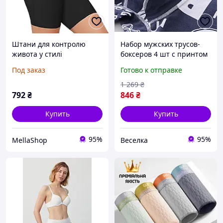
Штани для контролю
Набор мужских трусов-
живота у стилі
боксеров 4 шт с принтом
флінтронного боксера з
хлопок спандекс для
Под заказ
Готово к отправке
високою талією XL/XXL,
повседневного комфорта
чорні, XL
и стиля FLAME
1 269
₴
792
₴
846
₴
Купить
Купить
95%
95%
MellaShop
Веселка