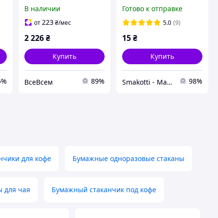
Creami - Набір з 4
прозрачные 200 мл для
В наличии
Готово к отправке
стаканчиків і кришок
мороженого,
для морозива, сумісних
Десертный стакан для
223
от
₴
/мес
5.0
(9)
з мороженицями Ninja
трайфла пластиковый
2 226
₴
15
₴
Купить
Купить
5%
89%
98%
ВсеВсем
Smakotti - Магазин кондитерских ингредиентов
нчики для кофе
Бумажные одноразовые стаканы
 для чая
Бумажный стаканчик под кофе