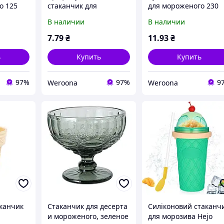
о 125
стаканчик для
для мороженого 230
 см,
мороженого 125 мл,
мл, диаметр 9 см,
В наличии
В наличии
40/1000)
d7.5см, h5см
белый, Turkey (011507
(011206/40/1000) "Wr"
"Wr"
7
.79
₴
11
.93
₴
ь
Купить
Купить
97%
97%
9
Weroona
Weroona
канчик
Стаканчик для десерта
Силіконовий стаканч
и мороженого, зеленое
для морозива Hejo