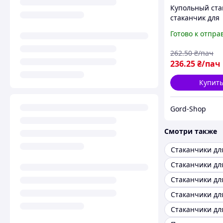
Купольный ста
стаканчик для
мороженого и 
Готово к отпра
180мл 50шт с 
одноразовый
262
.50
₴/пач
пластиковый
236
.25
₴/пач
контейнер для
трайфлов
Купит
Gord-Shop
Смотри также
Стаканчики дл