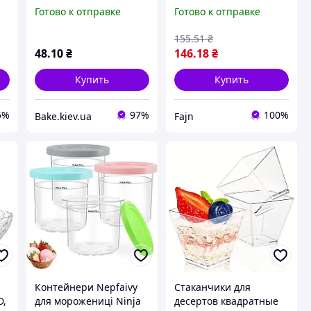
205 мл 10 шт
мороженого, 8 цветов
Готово к отправке
Готово к отправке
155
.51
₴
48
.10
₴
146
.18
₴
Купить
Купить
5%
97%
100%
Bake.kiev.ua
Fajn
Контейнери Nepfaivy
Стаканчики для
D,
для морожениці Ninja
десертов квадратные