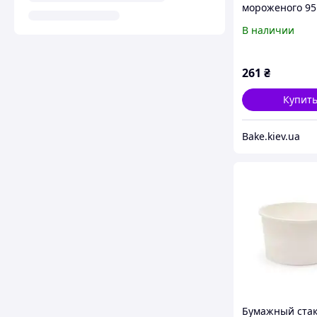
мороженого 95 
250 мл 50 шт.
В наличии
261
₴
Купит
Bake.kiev.ua
Бумажный ста