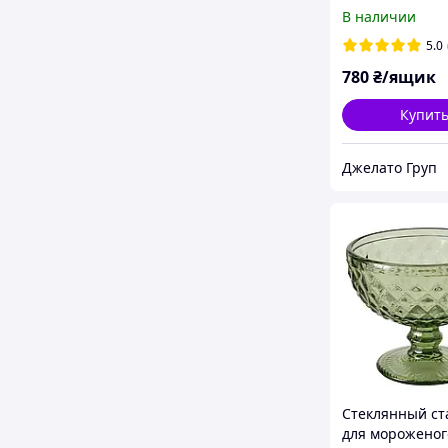
"Канадський ко
В наличии
"Факел"" 390ш
5.0
780
₴/ящик
Купит
Джелато Груп
Стеклянный ст
для мороженог