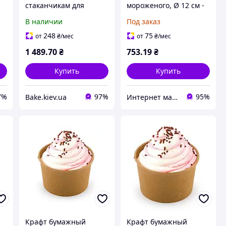
стаканчикам для
мороженого, Ø 12 см -
о
десерта и мороженого
узор 1
В наличии
Под заказ
95 мм 800 шт.
248
75
от
₴
/мес
от
₴
/мес
1 489
.70
₴
753
.19
₴
Купить
Купить
7%
97%
95%
Bake.kiev.ua
Интернет магазин - Маркет
Крафт бумажный
Крафт бумажный