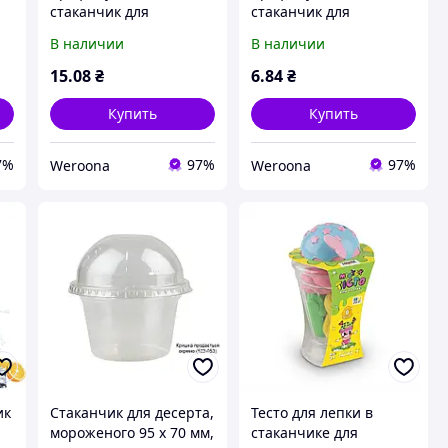
стаканчик для
стаканчик для
мороженого 230 мл,
мороженого 120 мл,
В наличии
В наличии
)
диаметр 9 см, Turkey
диаметр 7.4 см, высота
(011585/50/1000) "Wr"
5 см (011222/25/1000)
15
.08
₴
6
.84
₴
"Wr"
Купить
Купить
7%
97%
97%
Weroona
Weroona
ик
Стаканчик для десерта,
Тесто для лепки в
мороженого 95 х 70 мм,
стаканчике для