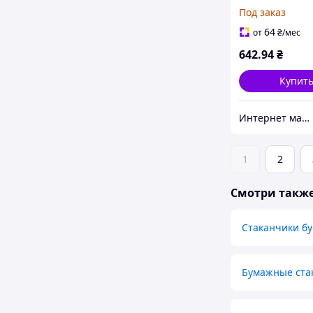
зеленый, 250 м
Под заказ
1
64
от
₴
/мес
642
.94
₴
Купит
Интернет магазин - Маркет
1
2
Смотри такж
Стаканчики б
Бумажные ста