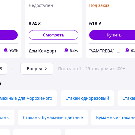
л - узор
узор 2
3 шт. по 200 мл
Недоступен
Под заказ
824
₴
618
₴
ь
Смотреть
Купить
95%
92%
9
Дом Комфорт
"VAMTREBA" - интерьеры мечт теперь доступны для всех! Вы найдете здесь все из ИК!
3
...
Вперед
Показано 1 - 29 товаров из 400+
е
умажные для мороженого
Стакан одноразовый
Стака
каны
Стаканы бумажные цветные
Бумажные стаканы