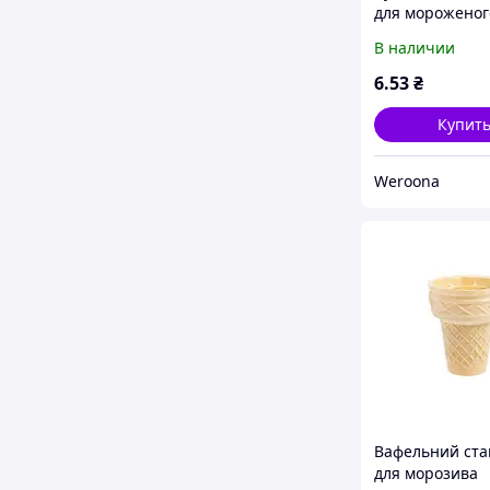
для мороженог
мл, d7.5 см, h5
В наличии
белый (011205/
Turkey "Wr"
6
.53
₴
Купит
Weroona
Вафельний ста
для морозива