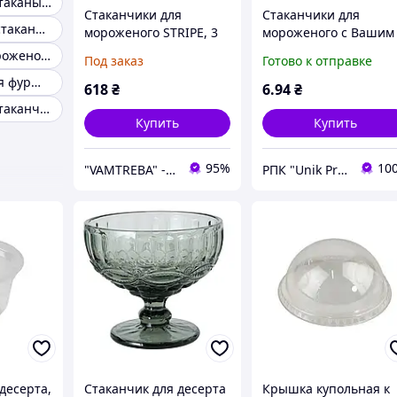
Пластиковые стаканы для десертов
Стаканчики для
Стаканчики для
Одноразовые стаканы для десертов
мороженого STRIPE, 3
мороженого с Вашим
штуки по 200 мл.
логотипом 125 мл
Стакан для мороженого
Под заказ
Готово к отправке
Стаканчики для фуршета
618
₴
6
.94
₴
Пластиковые стаканчики для мороженого
Купить
Купить
95%
10
"VAMTREBA" - интерьеры мечт теперь доступны для всех! Вы найдете здесь все из ИК!
РПК "Unik Promo"
десерта,
Стаканчик для десерта
Крышка купольная к