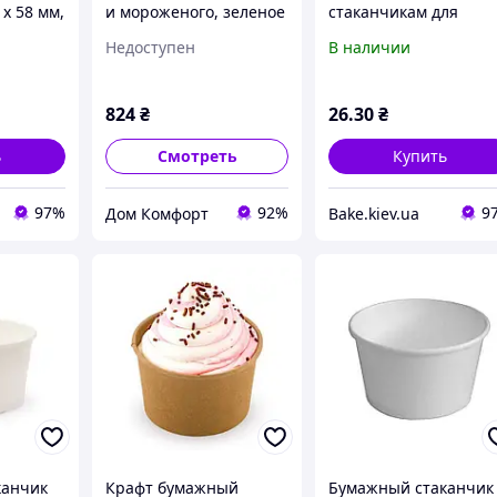
х 58 мм,
и мороженого, зеленое
стаканчикам для
стекло, Ø 12 см - узор 1
десерта и мороженог
Недоступен
В наличии
95 мм 10 шт
824
₴
26
.30
₴
ь
Смотреть
Купить
97%
92%
9
Дом Комфорт
Bake.kiev.ua
канчик
Крафт бумажный
Бумажный стаканчик