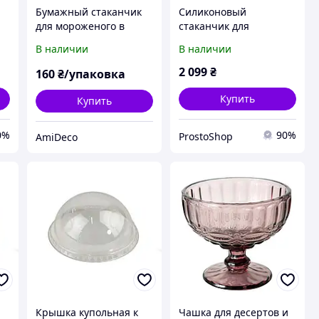
Бумажный стаканчик
Силиконовый
для мороженого в
стаканчик для
разноцветный горошек
мороженого Hejo
В наличии
В наличии
10шт, креманка
бумажная одноразовая
2 099
₴
160
₴/упаковка
для десертов и
праздников
Купить
Купить
0%
90%
ProstoShop
AmiDeco
Крышка купольная к
Чашка для десертов и