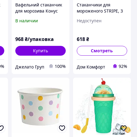
к
Вафельний стаканчик
Стаканчики для
для морозива Конус
мороженого STRIPE, 3
/
(80) Фісташковий
штуки по 200 мл.
В наличии
Недоступен
440шт/ящик
968
₴/упаковка
618
₴
Купить
Смотреть
0%
100%
92%
Джелато Груп
Дом Комфорт