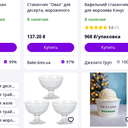
кан
Стаканчик "Овал" для
Вафельний стаканчи
десерта, мороженого
для морозива Конус
десерта
70 х 65 мм 70 мл, 16 шт
(80) малиновий 440шт
вке
В наличии
В наличии
крышкой
ящик
5.0
(1)
137
.20
₴
968
₴/упаковка
ь
Купить
Купить
99%
97%
10
Bake.kiev.ua
Джелато Груп
Стаканчики для десертов
Стаканчики для трайфлов
я желе
Стаканчики для трайфлов с крышкой
Стаканчики для морозива