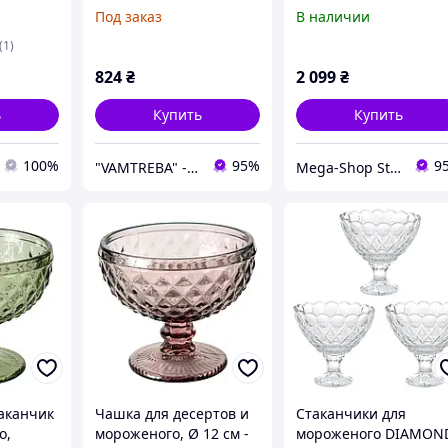
нус" або
стекло, Ø 12 см - узор 1
Под заказ
В наличии
т/ящик
(1)
824
₴
2 099
₴
ь
Купить
Купить
100%
95%
9
"VAMTREBA" - интерьеры мечт теперь доступны для всех! Вы найдете здесь все из ИК!
Mega-Shop Store
аканчик
Чашка для десертов и
Стаканчики для
о,
мороженого, Ø 12 см -
мороженого DIAMON