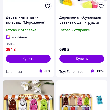
Деревянный пазл-
Деревянная обучающая
вкладыш "Мороженое"
развивающая игрушка
Ubumblebees (ПСД076)
машинка монтессори
Готово к отправке
Готово к отправке
PSD076 сортер, Lala.in.ua
сортер "Мороженое"
цвета, формы и цифры
29
от
₴
/мес
магнит
368
₴
294
₴
690
₴
Купить
Купить
91%
100%
Lala.in.ua
ToysZone - територія крутих іграшок