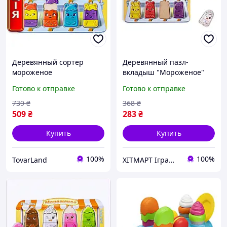
Деревянный сортер
Деревянный пазл-
мороженое
вкладыш "Мороженое"
развивающий пазл
Ubumblebees (ПСД076)
Готово к отправке
Готово к отправке
мороженое пазл вкладыш
PSD076 сортер ХІТМАРТ
мороженое для малышей
Іграшки
739
₴
368
₴
509
₴
283
₴
Купить
Купить
100%
100%
TovarLand
ХІТМАРТ Іграшки