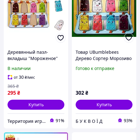
Деревянный пазл-
Товар UBumblebees
вкладыш "Мороженое"
Дерево Сортер Морозиво
Ubumblebees (ПСД076)
(ПСД076) БУКВОЇД
В наличии
Готово к отправке
PSD076 сортер, Land of
Toys
30
от
₴
/мес
365
₴
295
₴
302
₴
Купить
Купить
91%
93%
Территория игрушек
Б У К В О Ї Д