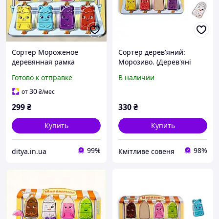
Сортер Мороженое
Сортер дерев'яний:
деревянная рамка
Морозиво. (Дерев'яні
вкладка для детей Ubee
пазли для дітей)
Готово к отправке
В наличии
ПСД076
30
от
₴
/мес
299
₴
330
₴
Купить
Купить
99%
98%
ditya.in.ua
Кмітливе совеня