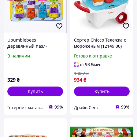
Ubumblebees
Сортер Chicco Тележка с
Деревянный пазл-
мороженым (12149.00)
вкладыш Мороженое с
6127-DS
В наличии
Готово к отправке
ушками 8 шт, 788A6B071
93
от
₴
/мес
1 027
₴
329
₴
934
₴
Купить
Купить
99%
99%
Інтернет-магазин SaleX
Драйв Сенс