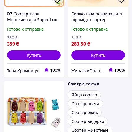
D7 Сортер-пазл
Силіконова розвивальна
Морозиво для Super Lux
пірамідка-сортер
детей с 8 рожками
Морозиво
Готово к отправке
Готово к отправке
разноцветное
развивающая игрушка
380
₴
315
₴
для творчест MOD58L
359
₴
283
.50
₴
Купить
Купить
100%
100%
Твоя Крамниця
Жирафа/Оплата картою 7000 до року
Смотри также
Яйца сортер
Сортер цвета
Сортер ежик
Сортер ведерко
Сортер животные