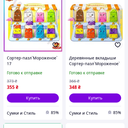
Сортер-пазл`Мороженое`
Деревянные вкладыши
17
Сортер-пазл`Мороженое`
игрушка 17
Готово к отправке
Готово к отправке
373
₴
366
₴
355
₴
348
₴
Купить
Купить
85%
85%
Сумки и Стиль
Сумки и Стиль