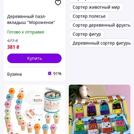
Сортер животный мир
Сортер полесье
Деревянный пазл-
вкладыш "Мороженое"
Сортер деревянный фрукты
Ubumblebees (ПСД076)
Готово к отправке
Сортер фигур
PSD076 сортер buzyna
477
₴
Деревянный сортер фигуры
381
₴
Купить
91%
Бузина