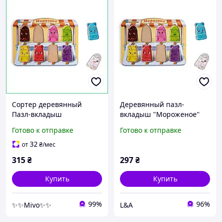
Сортер деревянный
Деревянный пазл-
Пазл-вкладыш
вкладыш "Мороженое"
Мороженое 8 штук
Ubumblebees (ПСД076)
Готово к отправке
Готово к отправке
Ubumblebees
PSD076 сортер
Развивающая игра
32
от
₴
/мес
Монтессори на логику и
315
₴
297
₴
цвета
Купить
Купить
99%
96%
✨✨Mivo✨✨
L&A