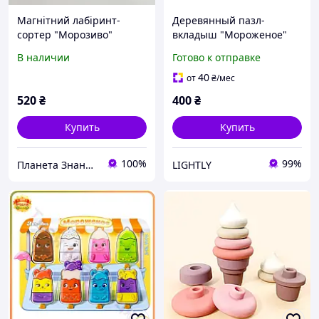
Магнітний лабіринт-
Деревянный пазл-
сортер "Морозиво"
вкладыш "Мороженое"
Ubumblebees (ПСД076)
В наличии
Готово к отправке
PSD076 сортер
40
от
₴
/мес
520
₴
400
₴
Купить
Купить
100%
99%
Планета Знань - супермаркет ефективних іграшок для розвитку дітей
LIGHTLY