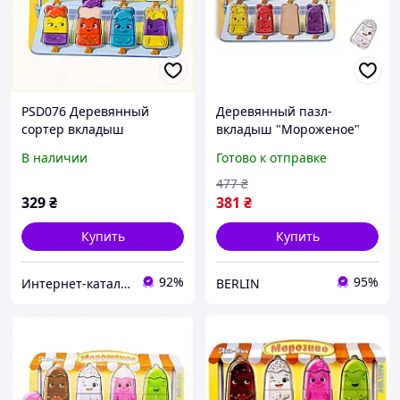
PSD076 Деревянный
Деревянный пазл-
сортер вкладыш
вкладыш "Мороженое"
Мороженое 8
Ubumblebees (ПСД076)
В наличии
Готово к отправке
персонажей 78860H7B1
PSD076 сортер berlin
477
₴
329
₴
381
₴
Купить
Купить
92%
95%
Интернет-каталог скидок "BAGSPACE.ua"
BERLIN