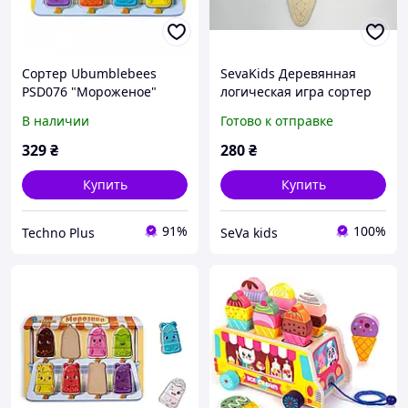
Сортер Ubumblebees
SevaKids Деревянная
PSD076 "Мороженое"
логическая игра сортер
«Цветное мороженое»
В наличии
Готово к отправке
329
₴
280
₴
Купить
Купить
91%
100%
Techno Plus
SeVa kids