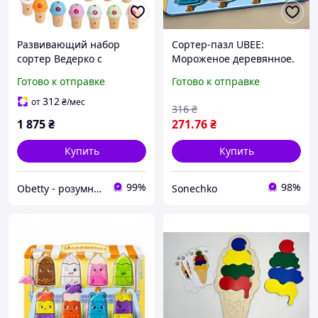
Развивающий набор
Сортер-пазл UBEE:
сортер Ведерко с
Мороженое деревянное.
мороженым от Obetty
ПСД076
Готово к отправке
Готово к отправке
(109-234)
312
от
₴
/мес
316
₴
1 875
₴
271
.76
₴
Купить
Купить
99%
98%
Obetty - розумна дитина
Sonechko