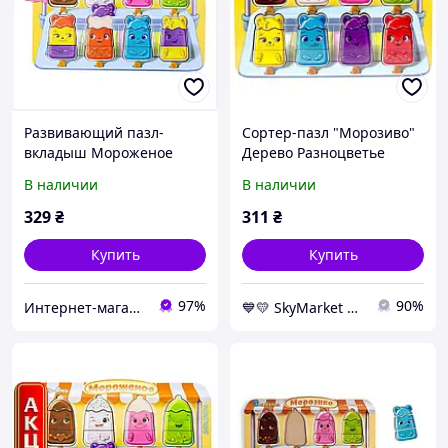
Развивающий пазл-
Сортер-пазл "Морозиво"
вкладыш Мороженое
Дерево Разноцветье
дерево А-Я Тойс ПСД076
В наличии
В наличии
78C86071P
329
₴
311
₴
Купить
Купить
97%
90%
Интернет-магазин RedShift.com.ua
💙💛 SkyMarket ⭐️⭐️⭐️⭐️⭐️