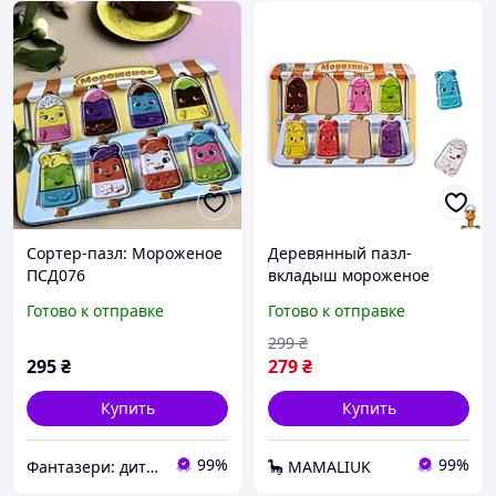
Сортер-пазл: Мороженое
Деревянный пазл-
ПСД076
вкладыш мороженое
сортер Ubumblebees
Готово к отправке
Готово к отправке
PSD076
299
₴
295
₴
279
₴
Купить
Купить
99%
99%
Фантазери: дитячі книги та розвиваючі іграшки
🦕 MAMALIUK