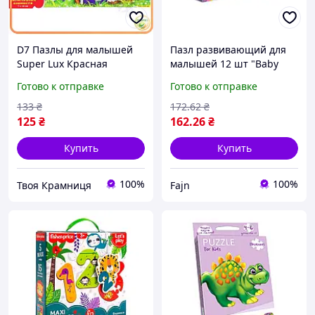
D7 Пазлы для малышей
Пазл развивающий для
Super Lux Красная
малышей 12 шт "Baby
шапочка 24 элемента
Shark Соедини цвета".
Готово к отправке
Готово к отправке
яркие пазлы для
DoDo
развития логики и
133
₴
172
.62
₴
моторики MOD58L
125
₴
162
.26
₴
Купить
Купить
100%
100%
Твоя Крамниця
Fajn