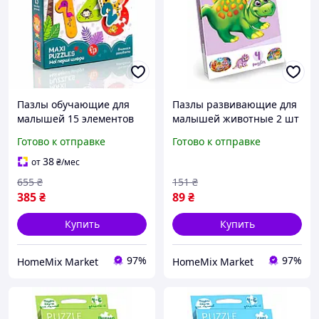
Пазлы обучающие для
Пазлы развивающие для
малышей 15 элементов
малышей животные 2 шт
картон Мои первые
картон Danko Toys HM-
Готово к отправке
Готово к отправке
цифры Vladi toys HM-
12624
12199
38
от
₴
/мес
655
₴
151
₴
385
₴
89
₴
Купить
Купить
97%
97%
HomeMix Market
HomeMix Market