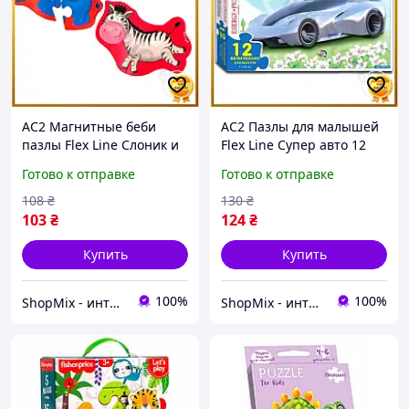
AC2 Магнитные беби
AC2 Пазлы для малышей
пазлы Flex Line Слоник и
Flex Line Супер авто 12
зебрик для детей
элементов игра для
Готово к отправке
Готово к отправке
развивающие пазлы для
развития логики и
малышей обучающие иг
моторики детская игр DE
108
₴
130
₴
DE
103
₴
124
₴
Купить
Купить
100%
100%
ShopMix - интернет-магазин сумок и аксессуаров
ShopMix - интернет-магазин сумок и аксессуаров