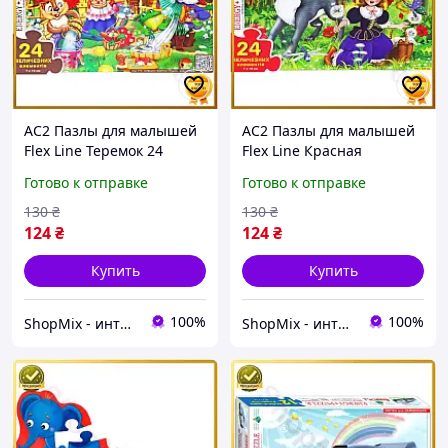
AC2 Пазлы для малышей
AC2 Пазлы для малышей
Flex Line Теремок 24
Flex Line Красная
элемента яркие
шапочка 24 элемента
Готово к отправке
Готово к отправке
развивающие игрушки
яркие пазлы для
для детей логические
развития логики и
130
₴
130
₴
игры DE
моторики M DE
124
₴
124
₴
Купить
Купить
100%
100%
ShopMix - интернет-магазин сумок и аксессуаров
ShopMix - интернет-магазин сумок и аксессуаров