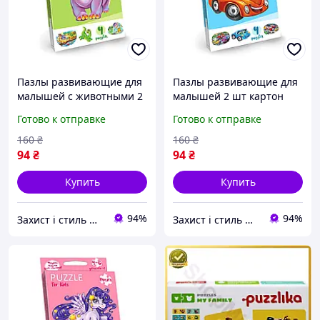
Пазлы развивающие для
Пазлы развивающие для
малышей с животными 2
малышей 2 шт картон
шт картон Danko Toys MC-
изучение животных
Готово к отправке
Готово к отправке
6783
Danko Toys MC-6784
160
₴
160
₴
94
₴
94
₴
Купить
Купить
94%
94%
Захист і стиль — в одному магазині
Захист і стиль — в одному магазині