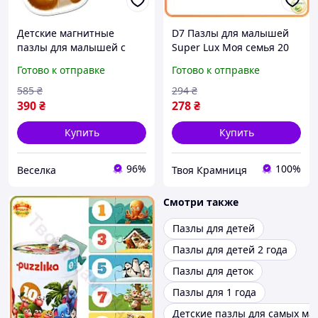
Детские магнитные
D7 Пазлы для малышей
пазлы для малышей с
Super Lux Моя семья 20
крупными элементами 8
элементов яркие
Готово к отправке
Готово к отправке
штук развивающие игру
развивающие игры для
с персонажами FLAME
детей от 3 лет пазлы
585
₴
294
₴
MOD58L
390
₴
278
₴
Купить
Купить
96%
100%
Веселка
Твоя Крамниця
Смотри также
Пазлы для детей
Пазлы для детей 2 года
Пазлы для деток
Пазлы для 1 года
Детские пазлы для самых ма