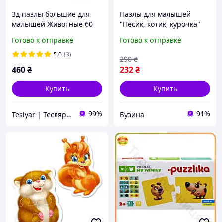
3д пазлы большие для
Пазлы для малышей
малышей Животные 60
"Песик, котик, курочка"
элементов Деревянные
960247 (190001-UA) 18
Готово к отправке
Готово к отправке
4,5х30х13 см
элементов buzyna
Разноцветные
5.0
(3)
290
₴
460
₴
232
₴
Купить
Купить
99%
91%
Teslyar | Тесляр | Всё для дома | Подарки | Опт
Бузина