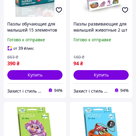
Пазлы обучающие для
Пазлы развивающие для
малышей 15 элементов
малышей животные 2 шт
картон Мои первые
картон Danko Toys MC-
Готово к отправке
Готово к отправке
цифры Vladi toys MC-6357
6782
39
от
₴
/мес
663
₴
160
₴
390
₴
94
₴
Купить
Купить
94%
94%
Захист і стиль — в одному магазині
Захист і стиль — в одному магазині