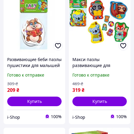
Развивающие беби пазлы
Макси пазлы
пушистики для малышей
развивающие для
с крупными элементами
малышей Животные и
Готово к отправке
Готово к отправке
набор 4 в 1
Игрушки крупные детали
из картона от 2 лет
309
₴
469
₴
209
₴
319
₴
Купить
Купить
100%
100%
i-Shop
i-Shop