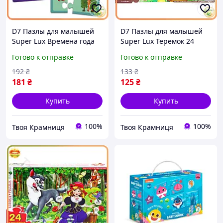
D7 Пазлы для малышей
D7 Пазлы для малышей
Super Lux Времена года
Super Lux Теремок 24
Разноцвет 21 пазл для
элемента яркие
Готово к отправке
Готово к отправке
развития логики и
развивающие игрушки
моторики обучающи
для детей логические игр
192
₴
133
₴
MOD58L
MOD58L
181
₴
125
₴
Купить
Купить
100%
100%
Твоя Крамниця
Твоя Крамниця