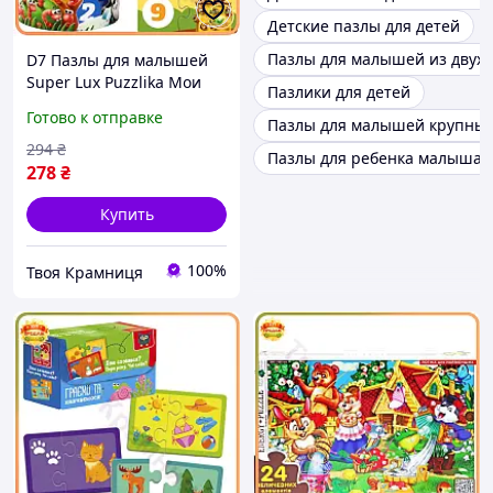
Детские пазлы для детей
Пазлы для малышей из двух 
D7 Пазлы для малышей
Super Lux Puzzlika Мои
Пазлики для детей
друзья 20 элементов для
Готово к отправке
Пазлы для малышей крупны
детей от 3 лет
развивающие игры п
294
₴
Пазлы для ребенка малыша
MOD58L
278
₴
Купить
100%
Твоя Крамниця