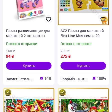
Пазлы развивающие для
AC2 Пазлы для малышей
малышей 2 шт картон
Flex Line Моя семья 20
для обучения животных
элементов яркие
Готово к отправке
Готово к отправке
Danko Toys MC-6785
развивающие игры для
детей от 3 лет пазлы DE
160
₴
289
₴
94
₴
275
₴
Купить
Купить
94%
100%
Захист і стиль — в одному магазині
ShopMix - интернет-магазин сумок и аксессуаров