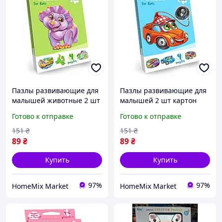
Пазлы развивающие для
Пазлы развивающие для
малышей животные 2 шт
малышей 2 шт картон
картон Danko Toys HM-
для обучения животных
Готово к отправке
Готово к отправке
12625
Danko Toys HM-12626
151
₴
151
₴
89
₴
89
₴
Купить
Купить
97%
97%
HomeMix Market
HomeMix Market