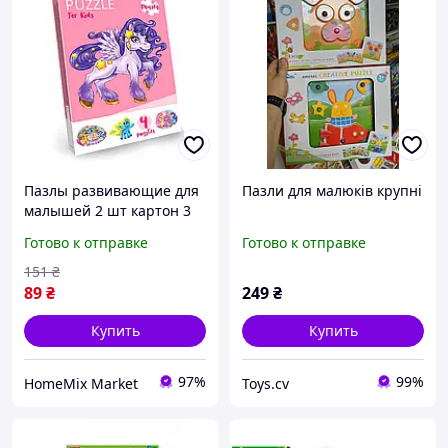
Пазлы развивающие для
Пазли для малюків крупні
малышей 2 шт картон 3
года Danko Toys HM-12627
Готово к отправке
Готово к отправке
151
₴
89
₴
249
₴
Купить
Купить
97%
99%
HomeMix Market
Toys.cv