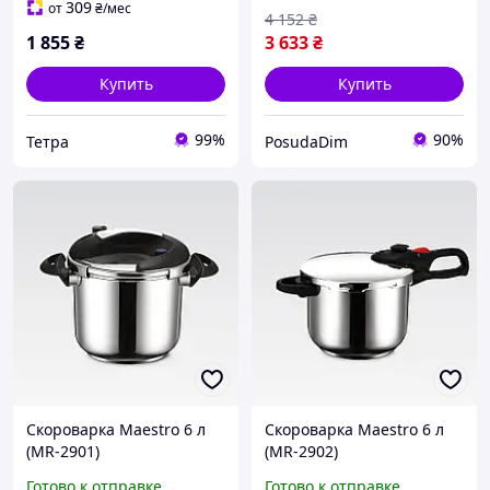
309
от
₴
/мес
4 152
₴
1 855
₴
3 633
₴
Купить
Купить
99%
90%
Тетра
PosudaDim
Скороварка Maestro 6 л
Скороварка Maestro 6 л
(MR-2901)
(MR-2902)
Готово к отправке
Готово к отправке