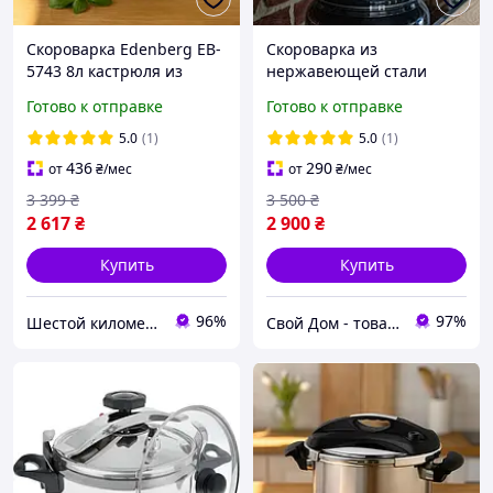
Скороварка Edenberg EB-
Скороварка из
5743 8л кастрюля из
нержавеющей стали
нержавеющей стали для
"HOME PERFECT" 17
Готово к отправке
Готово к отправке
быстрого приготовления
литров
5.0
(1)
5.0
(1)
436
290
от
₴
/мес
от
₴
/мес
3 399
₴
3 500
₴
2 617
₴
2 900
₴
Купить
Купить
96%
97%
Шестой километр
Свой Дом - товары для дома и сада