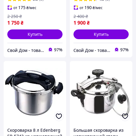
175
190
от
₴
/мес
от
₴
/мес
2 250
₴
2 400
₴
1 750
₴
1 900
₴
Купить
Купить
97%
97%
Свой Дом - товары для дома и сада
Свой Дом - товары для дома и сада
Скороварка 8 л Edenberg
Большая скороварка из