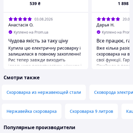
пароварка,
539
₴
1 898
₴
антипригарная рисоварка
03.08.2026
20.07
Анастасія О.
Дарья Н.
Куплено на Prom.ua
Куплено на Prom.
Чудова якість за таку ціну
Все працює, га
Купила цю електричну рисоварку і
Вже кілька разів 
залишилася в повному захопленні!
скороварка на ві
Рис тепер завжди виходить
свої функції. Гар
ідеальним: розсипчастим, ніжним і
Прийшла в поряд
ніколи не підгоряє. Прилад працює
чи браку немає. 
Смотри также
за принципом «ввімкнув і забув»,
різних магазинах,
що значно економить час на кухні.
пожалкували. Чуд
Окрім рису, чудово готує гречку,
Скороварка из нержавеющей стали
Сковорода электр
кіноа та овочі на пару. Чаша з
якісним покриттям легко миється.
Функція автопідігріву це окремий
Нержавейка скороварка
Скороварка 9 литров
Ка
плюс. Короче, готую в ній багато.
Дуже корисна покупка, однозначно
рекомендую всім!
Популярные производители