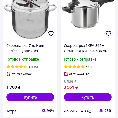
Скороварка 7 л. Home
Скороварка IKEA 365+
Perfect Турция из
Стальная 6 л 204.636.50
нержавеющей стали
Готово к отправке
Готово к отправке
4.4
(5)
5.0
(2)
283
594
от
₴
/мес
от
₴
/мес
3 589
₴
1 700
₴
3 561
₴
Купить
Купить
99%
98%
Тетра
Добрий TАТО🥇