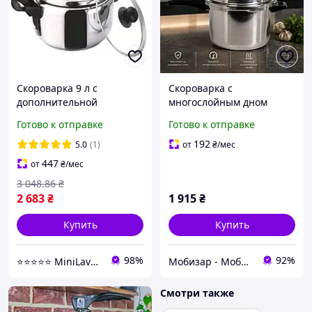
Скороварка 9 л с
Скороварка с
дополнительной
многослойным дном
крышкой Bohmann BH
Empire Стандарт V 8 л 24
Готово к отправке
Готово к отправке
3509 - MiniLavka
см \ кастрюля скороварка
192
5.0
(1)
от
₴
/мес
447
от
₴
/мес
3 048
.86
₴
2 683
₴
1 915
₴
Купить
Купить
98%
92%
⭐️⭐️⭐️⭐️⭐️ MiniLavka.Com - товары для дома!
Мобизар - Мобильный Заряд
Смотри также