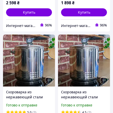
2 598
₴
1 898
₴
Купить
Купить
96%
96%
Интернет-магазин электро-бытовых товаров "Восторг"
Интернет-магазин электро-бытовых товаров "Восторг"
Скороварка из
Скороварка из
нержавеющей стали
нержавеющей стали
"HOME PERFECT" 7 литров
"HOME PERFECT" 12
Готово к отправке
Готово к отправке
литров
5.0
(2)
4.5
(2)