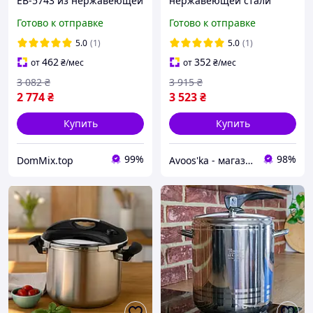
EB-5743 из нержавеющей
нержавеющей стали
стали с турбо-
Bohmann BH-3511 (11 л),
Готово к отправке
Готово к отправке
индукционным дном
индукционная
5.0
(1)
5.0
(1)
462
352
от
₴
/мес
от
₴
/мес
3 082
₴
3 915
₴
2 774
₴
3 523
₴
Купить
Купить
99%
98%
DomMix.top
Avoos'ka - магазин для Вашого дому та комфорту,)