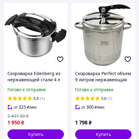
Скороварка Edenberg из
Скороварка Perfect объем
нержавеющей стали 4 л
9 литров нержавеющая
(EB-5741)
сталь
Готово к отправке
Готово к отправке
5.0
(1)
5.0
(1)
325
300
от
₴
/мес
от
₴
/мес
2 437
.50
₴
1 950
₴
1 798
₴
Купить
Купить