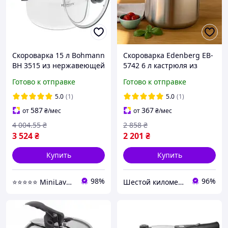
Скороварка 15 л Bohmann
Скороварка Edenberg EB-
BH 3515 из нержавеющей
5742 6 л кастрюля из
стали - MiniLavka
нержавеющей стали для
Готово к отправке
Готово к отправке
быстрого приготовления
5.0
(1)
5.0
(1)
587
367
от
₴
/мес
от
₴
/мес
4 004
.55
₴
2 858
₴
3 524
₴
2 201
₴
Купить
Купить
98%
96%
⭐️⭐️⭐️⭐️⭐️ MiniLavka.Com - товары для дома!
Шестой километр