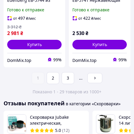
Edenberg EB-5744 из
EB-5741 нержавеющая
нержавеющей стали с
сталь турбо
Готово к отправке
Готово к отправке
турбо-индукционным
индукционное дно
дном
497
422
от
₴
/мес
от
₴
/мес
3 312
₴
2 981
₴
2 530
₴
Купить
Купить
99%
99%
DomMix.top
DomMix.top
1
2
3
...
Показано 1 - 29 товаров из 1000+
Отзывы покупателей
в категории «Скороварки»
Скороварка Jubake
Скоров
электрическая,
14 лит
электрокастрюля
сталь
5.0
(12)