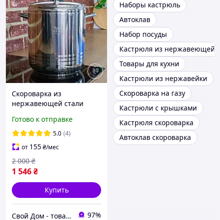
Наборы кастрюль
Автоклав
Набор посуды
Кастрюля из нержавеющей 
Товары для кухни
Кастрюли из нержавейки
Скороварка на газу
Скороварка из
нержавеющей стали
Кастрюли с крышками
"HOME PERFECT" 5 литров
Готово к отправке
Кастрюля скороварка
5.0
(4)
Автоклав скороварка
155
от
₴
/мес
2 000
₴
1 546
₴
Купить
97%
Свой Дом - товары для дома и сада