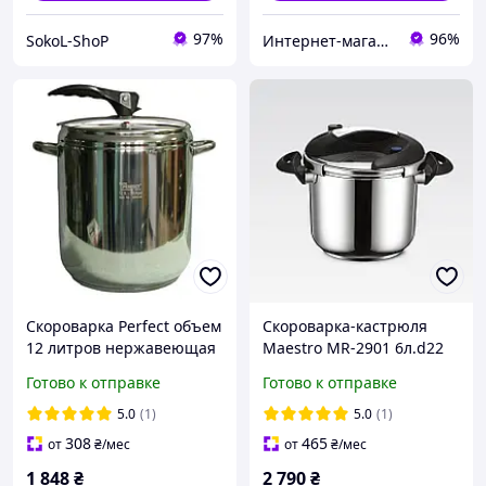
97%
96%
SokoL-ShoP
Интернет-магазин электро-бытовых товаров "Восторг"
Скороварка Perfect объем
Скороварка-кастрюля
12 литров нержавеющая
Maestro MR-2901 6л.d22
сталь
Готово к отправке
Готово к отправке
5.0
(1)
5.0
(1)
308
465
от
₴
/мес
от
₴
/мес
1 848
₴
2 790
₴