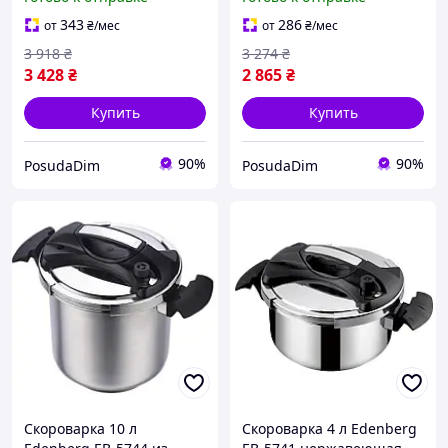
343
286
от
₴
/мес
от
₴
/мес
3 918
₴
3 274
₴
3 428
₴
2 865
₴
Купить
Купить
90%
90%
PosudaDim
PosudaDim
Скороварка 10 л
Скороварка 4 л Edenberg