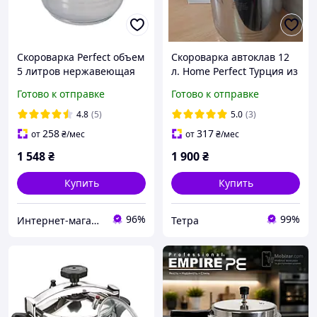
Скороварка Perfect объем
Скороварка автоклав 12
5 литров нержавеющая
л. Home Perfect Турция из
сталь
нержавеющей стали
Готово к отправке
Готово к отправке
4.8
(5)
5.0
(3)
258
317
от
₴
/мес
от
₴
/мес
1 548
₴
1 900
₴
Купить
Купить
96%
99%
Интернет-магазин электро-бытовых товаров "Восторг"
Тетра