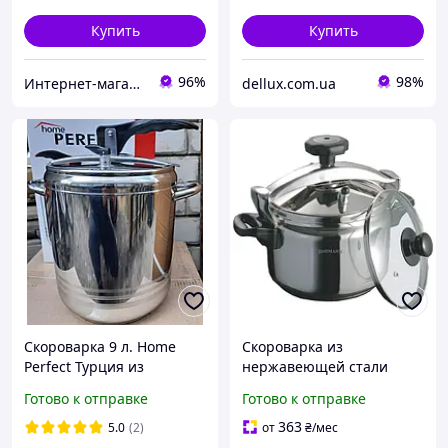
Купить
Купить
96%
98%
Интернет-магазин электро-бытовых товаров "Восторг"
dellux.com.ua
Скороварка 9 л. Home
Скороварка из
Perfect Турция из
нержавеющей стали
нержавеющей стали
Bohmann 26 см, 9 л (BH-
Готово к отправке
Готово к отправке
3509)
363
5.0
(2)
от
₴
/мес