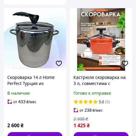
Скороварка 14 л Home
Кастрюля скороварка на
Perfect Турция из
3 л, совместима с
нержавеющей стали
газовыми,
В наличии
Готово к отправке
электрическими и
индукционными плитами
433
от
₴
/мес
5.0
(5)
238
от
₴
/мес
2 300
₴
2 600
₴
1 425
₴