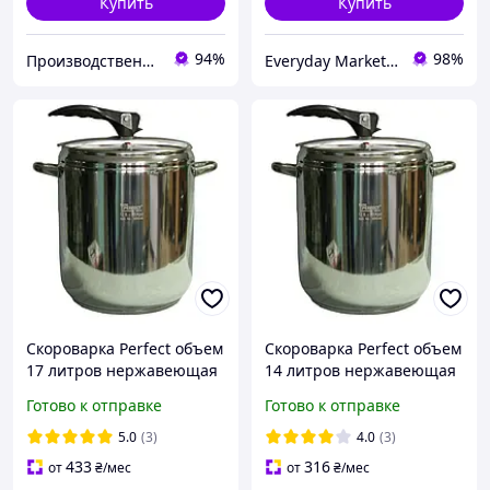
Купить
Купить
94%
98%
Производственное предприятие HOMEPRO
Everyday Market 0965612251
Скороварка Perfect объем
Скороварка Perfect объем
17 литров нержавеющая
14 литров нержавеющая
сталь
сталь
Готово к отправке
Готово к отправке
5.0
(3)
4.0
(3)
433
316
от
₴
/мес
от
₴
/мес