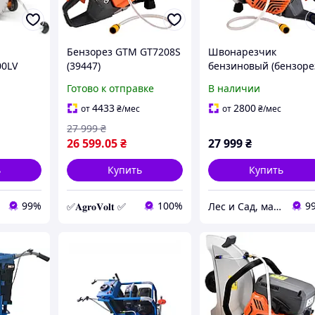
Бензорез GTM GT7208S
Швонарезчик
00LV
(39447)
бензиновый (бензоре
GTM GT7208S, 3,5 кВт,
Готово к отправке
В наличии
диск 400 мм
4433
2800
от
₴
/мес
от
₴
/мес
27 999
₴
26 599
.05
₴
27 999
₴
ь
Купить
Купить
99%
100%
9
✅𝐀𝐠𝐫𝐨𝐕𝐨𝐥𝐭 ✅
Лес и Сад, магазин инструментов и садово-парковой техники