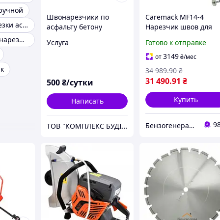
ручной
Швонарезчики по
Caremack MF14-4
Машина для резки асфальта
асфальту бетону
Нарезчик швов для
камню.
асфальта бетона
Диски для швонарезчика
Услуга
Готово к отправке
Глубина реза до 9 см
Диск 350 мм Двигате
3149
от
₴
/мес
Honda
к
34 989
.90
₴
31 490
.91
₴
500
₴/сутки
Купить
Написать
9
Бензогенератор
ТОВ "КОМПЛЕКС БУДІВЕЛЬНИХ ПОСЛУГ"