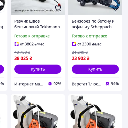
Резчик швов
Бензорез по бетону и
з)
бензиновый Tekhmann
асфальту Scheppach
construction TCCC-
PTS400, Euro V, 13.1 кг
Готово к отправке
Готово к отправке
14/420L, 12.24 кВт
3802
2390
от
₴
/мес
от
₴
/мес
48 750
₴
24 249
₴
38 025
₴
23 902
₴
Купить
Купить
9%
92%
94%
Интернет магазин "pro100market"
ВерстатПлюс — верстати та обладнання