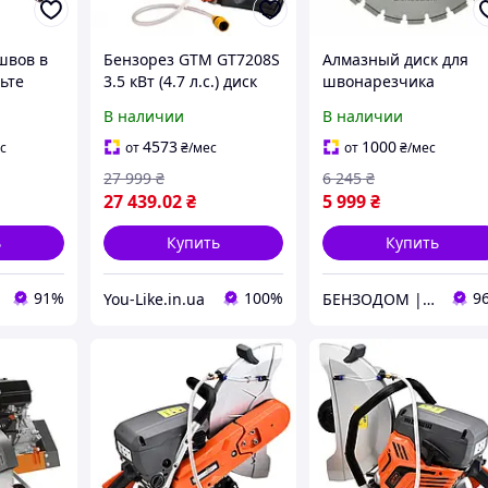
швов в
Бензорез GTM GT7208S
Алмазный диск для
ьте
3.5 кВт (4.7 л.с.) диск
швонарезчика
400 мм швонарезчик
(D=350mm, 450мм,
В наличии
В наличии
для бетона и асфальта
500мм) D=500 mm,
d=25.4 mm
4573
1000
с
от
₴
/мес
от
₴
/мес
+БЕСПЛАТНАЯ
27 999
₴
6 245
₴
АДРЕСНАЯ ДОСТАВКА
27 439
.02
₴
5 999
₴
ь
Купить
Купить
91%
100%
9
You-Like.in.ua
БЕНЗОДОМ | садовая техника и электроинструмент