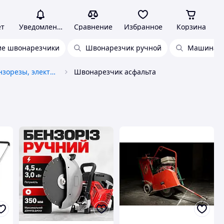
ет
Уведомления
Сравнение
Избранное
Корзина
ие швонарезчики
Швонарезчик ручной
Машина дл
Швонарезчики, бензорезы, электрорезы
Швонарезчик асфальта