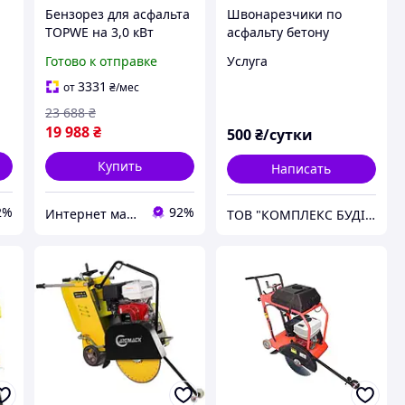
Бензорез для асфальта
Швонарезчики по
TOPWE на 3,0 кВт
асфальту бетону
автономный бензорез
камню.
Готово к отправке
Услуга
швонарезчик
бензиновый ручной
3331
от
₴
/мес
бетонорез
23 688
₴
19 988
₴
500
₴/сутки
Купить
Написать
2%
92%
Интернет магазин ➤ Титан
ТОВ "КОМПЛЕКС БУДІВЕЛЬНИХ ПОСЛУГ"