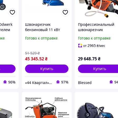
Odwerk
Швонарезчик
Профессиональный
ателем
бензиновый 11 кВт
швонарезчик
Odwerk Q500-C с
бензиновый Бензори
вке
Готово к отправке
Готово к отправке
диском 500мм
GTM GT7208S: 3,5 кВт,
диск 400 мм, 150мм
2965
от
₴
/мес
глубины
51 529
₴
45 345
.52
₴
29 648
.75
₴
ь
Купить
Купить
96%
97%
9
«44 Квартал» ➠ інтернет-магазин інструментів та розхідних матеріалів!
Blessed