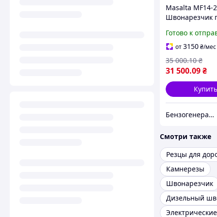
Masalta MF14-2
Швонарезчик 
асфальту и бет
Готово к отпра
Глубина реза 9
Двигатель Lonc
3150
от
₴
/мес
35 000
.10
₴
31 500
.09
₴
Купит
Бензогенератор
Смотри также
Камнерезы
Швонарезчик