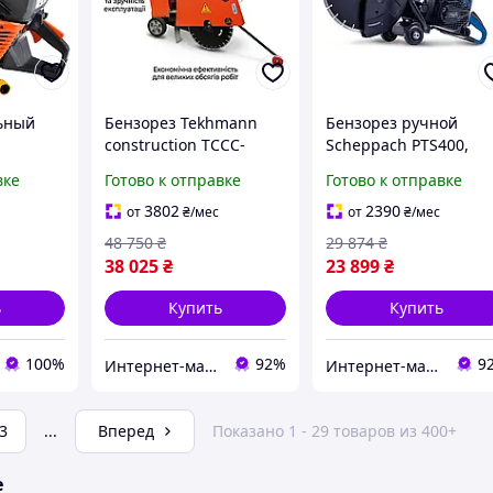
ьный
Бензорез Tekhmann
Бензорез ручной
construction TCCC-
Scheppach PTS400,
ензориз
14/420L, 350 мм диск,
глубина реза 125 мм,
вке
Готово к отправке
Готово к отправке
,5 кВт,
12.24 кВт
9500 об/мин
50мм
3802
2390
от
₴
/мес
от
₴
/мес
48 750
₴
29 874
₴
38 025
₴
23 899
₴
ь
Купить
Купить
100%
92%
9
Интернет-магазин ЭлектроХаус
Интернет-магазин ЭлектроХаус
3
...
Вперед
Показано 1 - 29 товаров из 400+
е