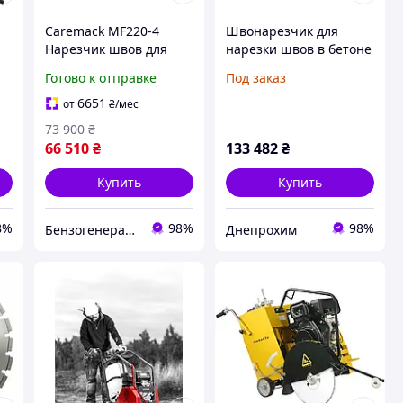
Caremack MF220-4
Швонарезчик для
Нарезчик швов для
нарезки швов в бетоне
асфальта и бетона
и асфальте AFACAN
Готово к отправке
Под заказ
Глубина реза до 20 см
АК-13В
ль
Диск 500 мм Двигатель
6651
от
₴
/мес
Honda
73 900
₴
66 510
₴
133 482
₴
Купить
Купить
8%
98%
98%
Бензогенератор
Днепрохим