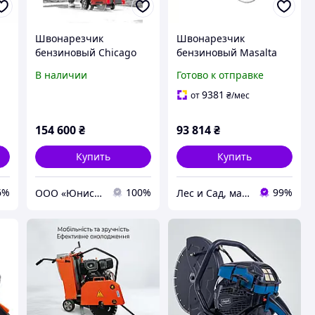
Швонарезчик
Швонарезчик
бензиновый Chicago
бензиновый Masalta
Pneumatic - для резки
MF20-4
В наличии
Готово к отправке
бетона, асфальта
9381
от
₴
/мес
!
154 600
₴
93 814
₴
Купить
Купить
6%
100%
99%
ООО «Юнисол Украина» - ЮНИСОЛ
Лес и Сад, магазин инструментов и садово-парковой техники