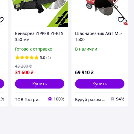
Бензорез ZIPPER ZI-BTS
Швонарезчик AGT ML-
350 мм
T500
Готово к отправке
В наличии
5.0
(2)
43 200
₴
31 600
₴
69 910
₴
Купить
Купить
2%
100%
94%
ТОВ Гострий Кут
Будуй разом з нами