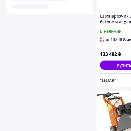
Швонарезчик 
бетоне и асфал
AFACAN АК-13В
В наличии
13348
от
₴
/ме
133 482
₴
Купит
"LEDAR"