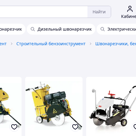
Найти
Кабин
онарезчик
Дизельный швонарезчик
Электрическ
ент
Строительный бензоинструмент