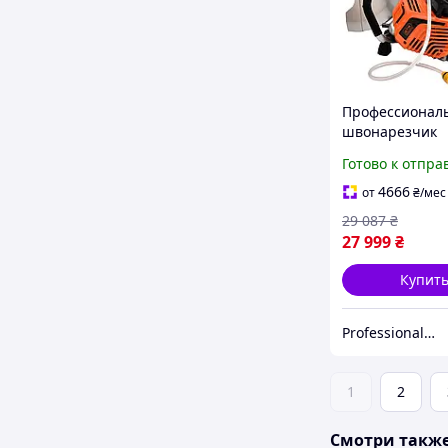
Профессионал
швонарезчик
бензиновый Б
Готово к отпра
GTM GT7208S: 3
диск 400 мм, 1
4666
от
₴
/мес
глубины PPO26
29 087
₴
27 999
₴
Купит
Professional_TOOLS
1
2
Смотри такж