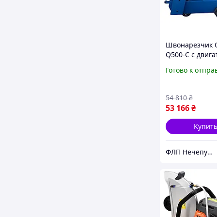
Швонарезчик 
Q500-C с двиг
Loncin G420
Готово к отпра
54 810
₴
53 166
₴
Купит
ФЛП Нечепурук Александра Витальевна