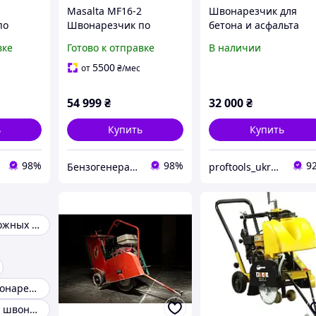
Masalta MF16-2
Швонарезчик для
по
Швонарезчик по
бетона и асфальта
ону.
асфальту и бетону
HECHT 1900
вке
Готово к отправке
В наличии
 см.
Глубина реза 14 см.
in
Диск 400 мм
5500
от
₴
/мес
54 999
₴
32 000
₴
ь
Купить
Купить
98%
98%
9
Бензогенератор
proftools_ukraine_com_ua
Резцы для дорожных фрез
Дизельный швонарезчик
Электрические швонарезчики