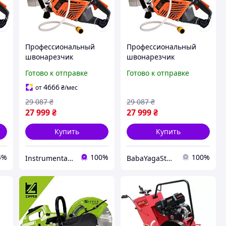
Профессиональный
Профессиональный
швонарезчик
швонарезчик
з
бензиновый Бензориз
бензиновый Бензориз
Готово к отправке
Готово к отправке
GTM GT7208S: 3,5 кВт,
GTM GT7208S: 3,5 кВт,
диск 400 мм, 150мм
диск 400 мм, 150мм
4666
от
₴
/мес
глубины
глубины BYS26
29 087
₴
29 087
₴
27 999
₴
27 999
₴
Купить
Купить
4%
100%
100%
Instrumental_Store
BabaYagaStore