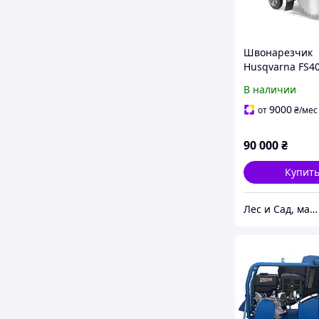
Швонарезчик
Husqvarna FS4
В наличии
9000
от
₴
/мес
90 000
₴
Купит
Лес и Сад, магазин инструментов и садово-парковой техники