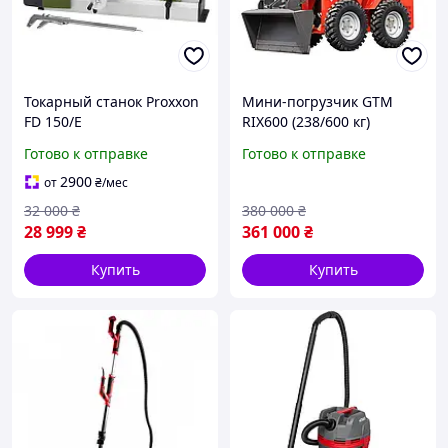
Токарный станок Proxxon
Мини-погрузчик GTM
FD 150/E
RIX600 (238/600 кг)
Готово к отправке
Готово к отправке
2900
от
₴
/мес
32 000
₴
380 000
₴
28 999
₴
361 000
₴
Купить
Купить