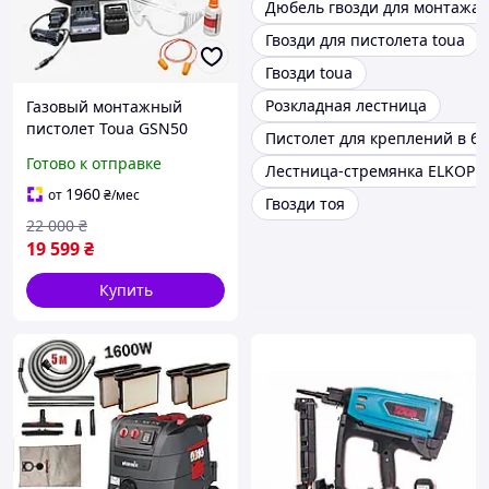
Дюбель гвозди для монтажа
Гвозди для пистолета toua
Гвозди toua
Розкладная лестница
Газовый монтажный
пистолет Toua GSN50
Пистолет для креплений в бе
Готово к отправке
Лестница-стремянка ELKOP
1960
от
₴
/мес
Гвозди тоя
22 000
₴
19 599
₴
Купить