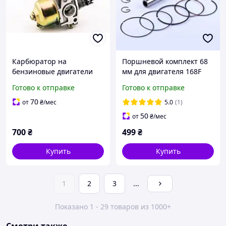
Карбюратор на
Поршневой комплект 68
бензиновые двигатели
мм для двигателя 168F
168f
(6.5 л.с.)
Готово к отправке
Готово к отправке
70
от
₴
/мес
5.0
(1)
50
от
₴
/мес
700
₴
499
₴
Купить
Купить
1
2
3
...
Показано 1 - 29 товаров из 1000+