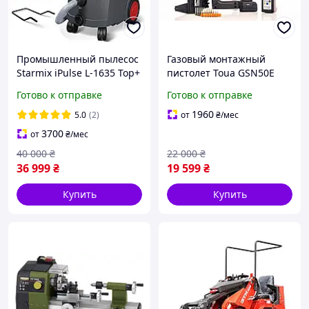
Промышленный пылесос
Газовый монтажный
Starmix iPulse L-1635 Top+
пистолет Toua GSN50E
Фильтра в подарок
Готово к отправке
Готово к отправке
1960
5.0
(2)
от
₴
/мес
3700
от
₴
/мес
40 000
₴
22 000
₴
36 999
₴
19 599
₴
Купить
Купить