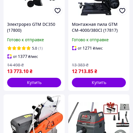
Электрорез GTM DC350
Монтажная пила GTM
(17800)
CM-4000/380CI (17817)
Готово к отправке
Готово к отправке
1271
5.0
(1)
от
₴
/мес
1377
от
₴
/мес
14 498
₴
13 383
₴
13 773
.10
₴
12 713
.85
₴
Купить
Купить