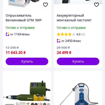
Опрыскиватель
Аккумуляторный
бензиновый GTM 3WF-
монтажный пистолет
600C
Toua DCCN40A (33 гвоздя)
Готово к отправке
Готово к отправке
1164
от
₴
/мес
4.0
(1)
2450
от
₴
/мес
12 256
₴
26 500
₴
11 643
.20
₴
24 499
₴
Купить
Купить