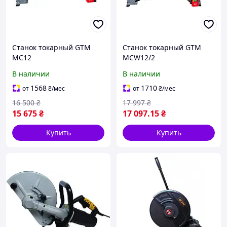
Станок токарный GTM
Станок токарный GTM
MC12
MCW12/2
В наличии
В наличии
1568
1710
от
₴
/мес
от
₴
/мес
16 500
₴
17 997
₴
15 675
₴
17 097
.15
₴
Купить
Купить