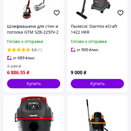
Шлифмашина для стен и
Пылесос Starmix eCraft
потолка GTM SZB-225FV-2
1422 HKR
(2525)
Готово к отправке
Готово к отправке
900
5.0
(1)
от
₴
/мес
689
от
₴
/мес
7 249
₴
6 886
.55
₴
9 000
₴
Купить
Купить