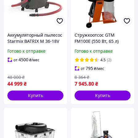
Аккумуляторный пылесос
Стружкоотсос GTM
Starmix BATRIX M 36-18V
FM100E (550 Вт, 65 л)
Готово к отправке
Готово к отправке
4500
от
₴
/мес
4.5
(2)
795
от
₴
/мес
48 000
₴
8 364
₴
44 999
₴
7 945
.80
₴
Купить
Купить