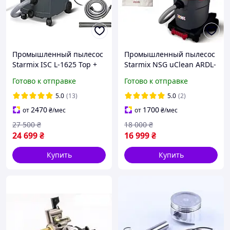
Промышленный пылесос
Промышленный пылесос
Starmix ISC L-1625 Top +
Starmix NSG uClean ARDL-
Мішки 5 шт
1432 EHP
Готово к отправке
Готово к отправке
5.0
(13)
5.0
(2)
2470
1700
от
₴
/мес
от
₴
/мес
27 500
₴
18 000
₴
24 699
₴
16 999
₴
Купить
Купить