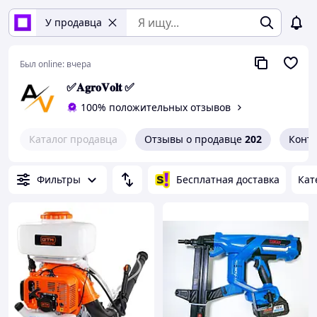
У продавца
Был online:
вчера
✅𝐀𝐠𝐫𝐨𝐕𝐨𝐥𝐭 ✅
100% положительных отзывов
Каталог продавца
Отзывы о продавце
202
Конт
Фильтры
Бесплатная доставка
Кат