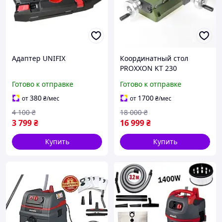
Адаптер UNIFIX
Координатный стол
PROXXON KT 230
Готово к отправке
Готово к отправке
380
1700
от
₴
/мес
от
₴
/мес
4 100
₴
18 000
₴
3 799
₴
16 999
₴
Купить
Купить