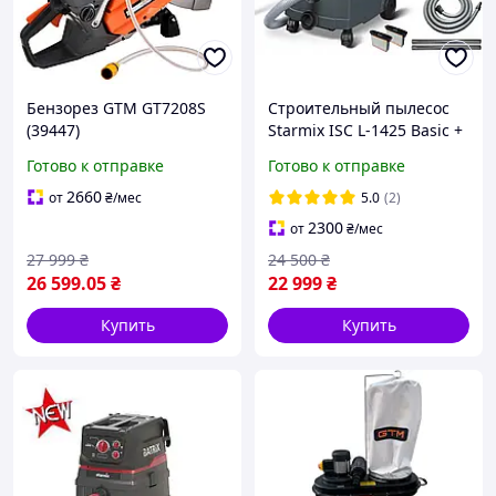
Бензорез GTM GT7208S
Строительный пылесос
(39447)
Starmix ISC L-1425 Basic +
Фильтра
Готово к отправке
Готово к отправке
2660
от
₴
/мес
5.0
(2)
2300
от
₴
/мес
27 999
₴
24 500
₴
26 599
.05
₴
22 999
₴
Купить
Купить