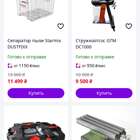
Сепаратор пыли Starmix
Стружкоотсос GTM
DUSTFIXX
DC1000
Готово к отправке
Готово к отправке
1150
950
от
₴
/мес
от
₴
/мес
13 000
₴
10 000
₴
11 499
₴
9 500
₴
Купить
Купить