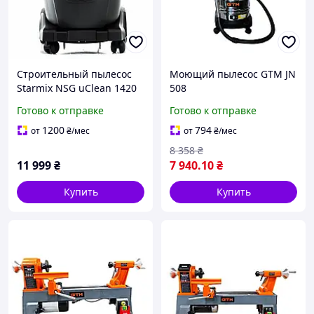
Строительный пылесос
Моющий пылесос GTM JN
Starmix NSG uClean 1420
508
HK
Готово к отправке
Готово к отправке
1200
794
от
₴
/мес
от
₴
/мес
8 358
₴
11 999
₴
7 940
.10
₴
Купить
Купить