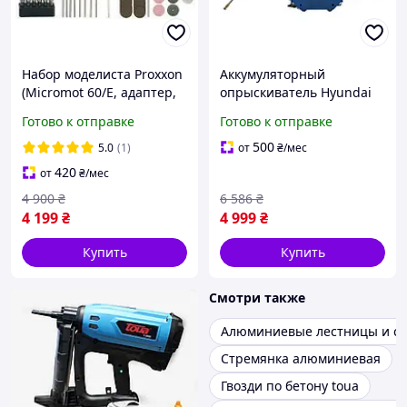
Набор моделиста Proxxon
Аккумуляторный
(Micromot 60/E, адаптер,
опрыскиватель Hyundai
34 расходника, кейс)
GS 1612Li
Готово к отправке
Готово к отправке
500
5.0
(1)
от
₴
/мес
420
от
₴
/мес
4 900
₴
6 586
₴
4 199
₴
4 999
₴
Купить
Купить
Смотри также
Алюминиевые лестницы и с
Стремянка алюминиевая
Гвозди по бетону toua