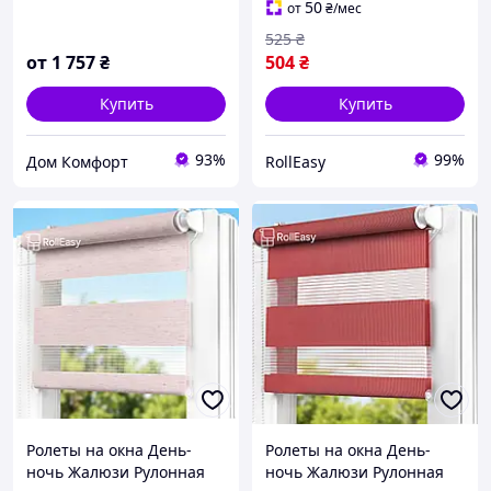
Ролета тканевая лен D-
50
от
₴
/мес
203 Темно-коричневый
525
₴
от
1 757
₴
504
₴
Купить
Купить
93%
99%
Дом Комфорт
RollEasy
Ролеты на окна День-
Ролеты на окна День-
ночь Жалюзи Рулонная
ночь Жалюзи Рулонная