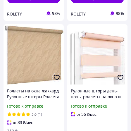
98%
98%
ROLETY
ROLETY
Роллеты на окна жаккард
Рулонные шторы день-
Рулонные шторы Роллета
ночь, роллеты на окна и
тканевая woda 1839
двери / Ролета
Готово к отправке
Готово к отправке
Светло-коричневый
персиковая однотонная
для кухни, лоджии и
56
5.0
(1)
от
₴
/мес
спальни однотонная
33
от
₴
/мес
350
₴