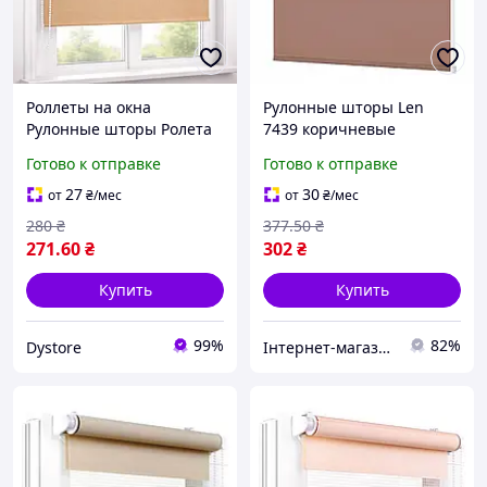
Роллеты на окна
Рулонные шторы Len
Рулонные шторы Ролета
7439 коричневые
тканевая Рулонная штора
тканевые для окон
Готово к отправке
Готово к отправке
Ролокассеты лен 814 Лате
универсальные с
цепочным механизмом
27
30
от
₴
/мес
от
₴
/мес
управления
280
₴
377
.50
₴
271
.60
₴
302
₴
Купить
Купить
99%
82%
Dystore
Інтернет-магазин Already Better