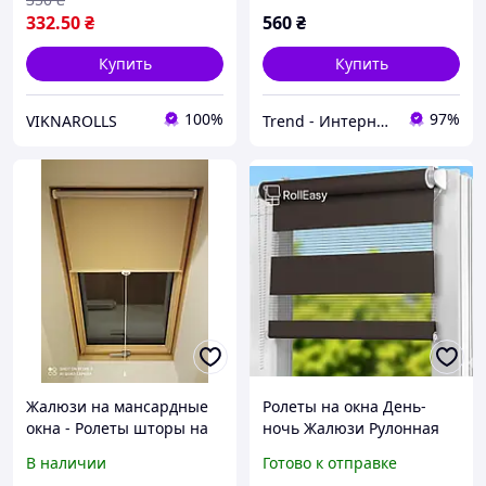
332
.50
₴
560
₴
Купить
Купить
100%
97%
VIKNAROLLS
Trend - Интернет-магазин Рулонных Штор
Жалюзи на мансардные
Ролеты на окна День-
окна - Ролеты шторы на
ночь Жалюзи Рулонная
мансардное окно Sky Line
штора с фиксацией под
В наличии
Готово к отправке
25
наклон Рулонные шторы