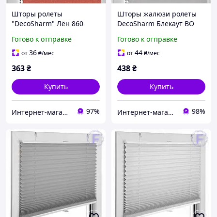
Шторы ролеты
Шторы жалюзи ролеты
"DecoSharm" Лён 860
DecoSharm Блекаут ВО
054 ТЕРМО
Готово к отправке
Готово к отправке
36
44
от
₴
/мес
от
₴
/мес
363
₴
438
₴
Купить
Купить
97%
98%
Интернет-магазин «Марко»
Интернет-магазин Уют