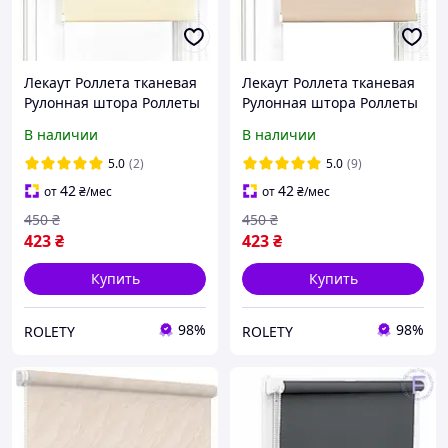
Лекаут Роллета тканевая
Лекаут Роллета тканевая
Рулонная штора Роллеты
Рулонная штора Роллеты
на окна Жалюзи Блекаут
на окна Жалюзи Блекаут
В наличии
В наличии
056 Айвори
053 Лате
5.0
(2)
5.0
(9)
42
42
от
₴
/мес
от
₴
/мес
450
₴
450
₴
423
₴
423
₴
Купить
Купить
98%
98%
ROLETY
ROLETY