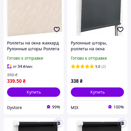
Роллеты на окна жаккард
Рулонные шторы,
Рулонные шторы Роллета
роллеты на окна
тканевая woda 1834
Готово к отправке
Готово к отправке
Бежевый
34
от
₴
/мес
5.0
(2)
350
₴
339
.50
₴
338
₴
Купить
Купить
99%
100%
Dystore
МІХ