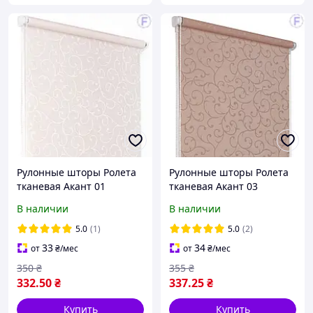
Рулонные шторы Ролета
Рулонные шторы Ролета
тканевая Акант 01
тканевая Акант 03
Жемчужный
Светло-коричневый
В наличии
В наличии
5.0
(1)
5.0
(2)
33
34
от
₴
/мес
от
₴
/мес
350
₴
355
₴
332
.50
₴
337
.25
₴
Купить
Купить