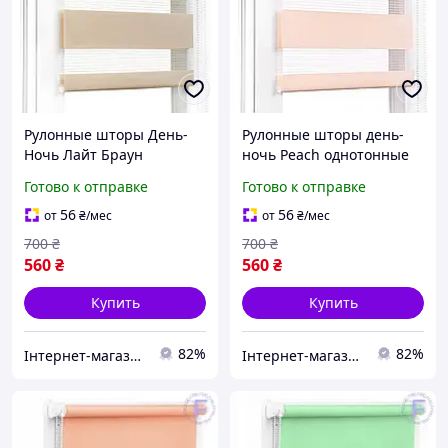
Рулонные шторы День-
Рулонные шторы день-
Ночь Лайт Браун
ночь Peach однотонные
полиэстер
для кухни и спальни с
Готово к отправке
Готово к отправке
универсальный монтаж
чередованием
регулировка света
прозрачных полос
56
56
от
₴
/мес
от
₴
/мес
комплект 500х750
700
₴
700
₴
560
₴
560
₴
Купить
Купить
82%
82%
Інтернет-магазин Already Better
Інтернет-магазин Already Better