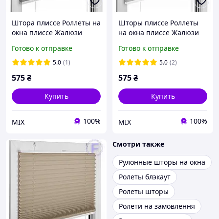
Штора плиссе Роллеты на
Шторы плиссе Роллеты
окна плиссе Жалюзи
на окна плиссе Жалюзи
плиссе Тканевые жалюзи
плиссе Тканевые жалюзи
Готово к отправке
Готово к отправке
Diego 526 Серый
Diego 522 Светло-серый
5.0
(1)
5.0
(2)
575
₴
575
₴
Купить
Купить
100%
100%
МІХ
МІХ
Смотри также
Рулонные шторы на окна
Ролеты блэкаут
Ролеты шторы
Ролети на замовлення