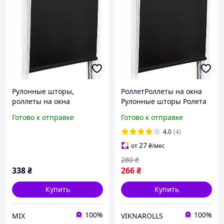
Рулонные шторы,
РоллетРоллеты на окна
роллеты на окна
Рулонные шторы Ролета
тканевая Рулонная штора
Готово к отправке
Готово к отправке
Ролокассеты лен2136
Черный
4.0
(4)
27
от
₴
/мес
280
₴
338
₴
266
₴
Купить
Купить
100%
100%
МІХ
VIKNAROLLS