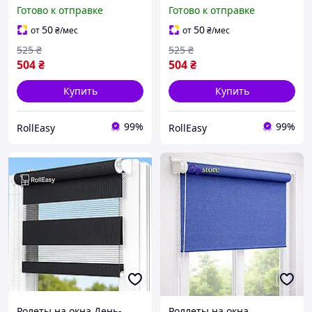
штора с фиксацией под
штора с фиксацией под
Готово к отправке
Готово к отправке
наклон Рулонные шторы
наклон Рулонные шторы
Ролета тканевая D-10
Ролета тканевая D-204
50
50
от
₴
/мес
от
₴
/мес
Светло-розовый 300мм
Терракотовый 300мм
525
₴
525
₴
504
₴
504
₴
Купить
Купить
99%
99%
RollEasy
RollEasy
Ролеты на окна День-
Роллеты на окна