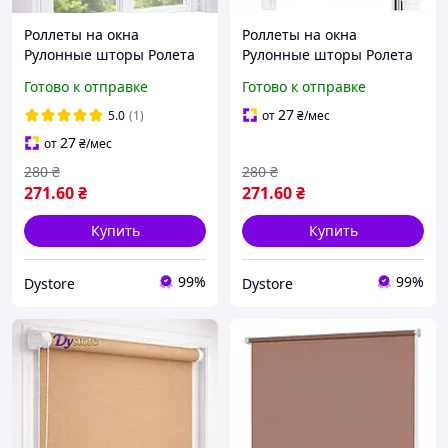
Роллеты на окна
Роллеты на окна
Рулонные шторы Ролета
Рулонные шторы Ролета
тканевая Рулонная штора
тканевая Рулонная штора
Готово к отправке
Готово к отправке
Ролокассеты лен 611
Ролокассеты лен 7438
Світло-фіолетовий
Фіолетовий
27
5.0
(1)
от
₴
/мес
27
от
₴
/мес
280
₴
280
₴
271
.60
₴
271
.60
₴
Купить
Купить
99%
99%
Dystore
Dystore