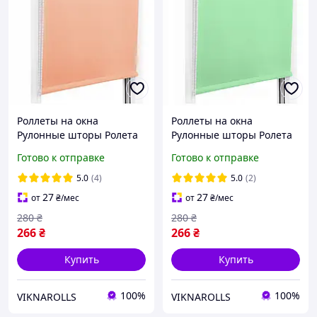
Роллеты на окна
Роллеты на окна
Рулонные шторы Ролета
Рулонные шторы Ролета
тканевая Рулонная штора
тканевая Рулонная штора
Готово к отправке
Готово к отправке
Ролокассеты лен 2071
Ролокассеты лен 2073
Абрикос
Бирюзовый
5.0
(4)
5.0
(2)
27
27
от
₴
/мес
от
₴
/мес
280
₴
280
₴
266
₴
266
₴
Купить
Купить
100%
100%
VIKNAROLLS
VIKNAROLLS