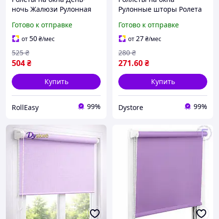
ночь Жалюзи Рулонная
Рулонные шторы Ролета
штора с фиксацией под
тканевая Рулонная штора
Готово к отправке
Готово к отправке
наклон Рулонные шторы
Ролокассеты лен 0011
Ролета тканевая лен D-
Синий
50
27
от
₴
/мес
от
₴
/мес
208 Черный 300мм
525
₴
280
₴
504
₴
271
.60
₴
Купить
Купить
99%
99%
RollEasy
Dystore