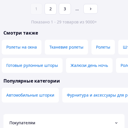
1
2
3
...
Показано 1 - 29 товаров из 9000+
Смотри также
Ролеты на окна
Тканевие ролеты
Ролеты
Шт
Готовые рулонные шторы
Жалюзи день ночь
Рол
Популярные категории
Автомобильные шторки
Фурнитура и аксессуары для 
Покупателям