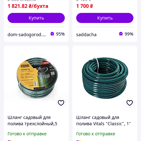
1 821
.82
₴/бухта
1 700
₴
Купить
Купить
95%
99%
dom-sadogorod.com.ua
saddacha
Шланг садовый для
Шланг садовый для
полива трехслойный,5
полива Vitals "Classic", 1"
БАР, КОМЕТА 1, 30 м СИЛА
50 м
Готово к отправке
Готово к отправке