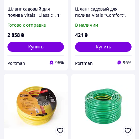
Шланг садовый для
Шланг садовый для
полива Vitals "Classic", 1"
полива Vitals "Comfort",
50 м
½" 20 м
Готово к отправке
В наличии
2 858
₴
421
₴
Купить
Купить
96%
96%
Portman
Portman