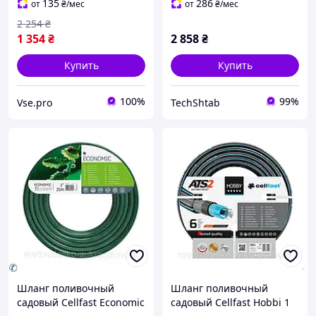
135
286
от
₴
/мес
от
₴
/мес
2 254
₴
1 354
₴
2 858
₴
Купить
Купить
100%
99%
Vse.pro
TechShtab
Шланг поливочный
Шланг поливочный
садовый Cellfast Economic
садовый Cellfast Hobbi 1