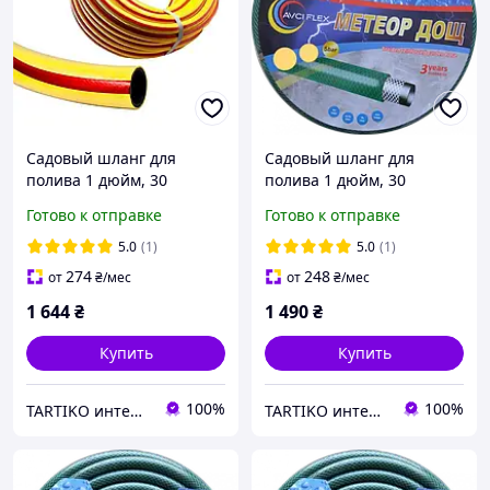
Садовый шланг для
Садовый шланг для
полива 1 дюйм, 30
полива 1 дюйм, 30
метров, Лето
метров, Метеор Дождь
Готово к отправке
Готово к отправке
5.0
(1)
5.0
(1)
274
248
от
₴
/мес
от
₴
/мес
1 644
₴
1 490
₴
Купить
Купить
100%
100%
TARTIKO интернет магазин для дома и дачи
TARTIKO интернет магазин для дома и дачи