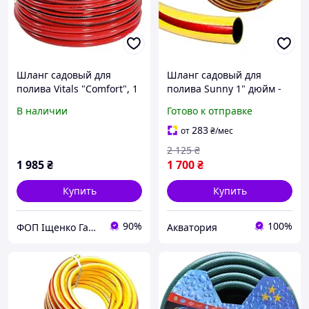
Шланг садовый для
Шланг садовый для
полива Vitals "Comfort", 1
полива Sunny 1" дюйм -
2" 50 м
30 метров
В наличии
Готово к отправке
283
от
₴
/мес
2 125
₴
1 985
₴
1 700
₴
Купить
Купить
90%
100%
ФОП Іщенко Ганна Олександрівна
Акватория