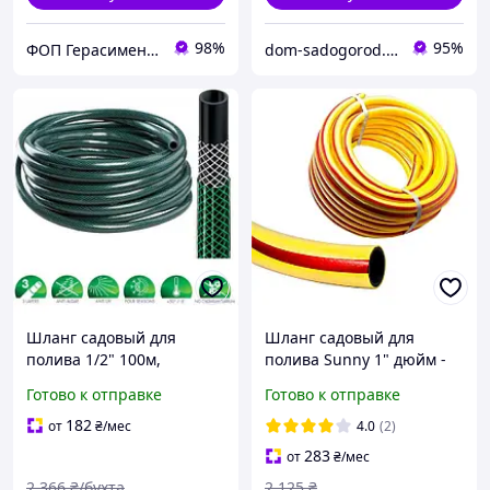
98%
95%
ФОП Герасименко О. В.
dom-sadogorod.com.ua
Шланг садовый для
Шланг садовый для
полива 1/2" 100м,
полива Sunny 1" дюйм -
армированный Evci
30 метров
Готово к отправке
Готово к отправке
Plastik ( Метеор )
182
от
₴
/мес
4.0
(2)
283
от
₴
/мес
2 366
₴/бухта
2 125
₴