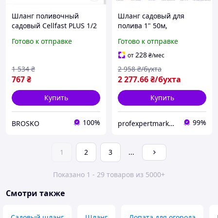
Шланг поливочный
Шланг садовый для
садовый Cellfast PLUS 1/2
полива 1" 50м,
дюйма 15 метров для
армированный Evci
Готово к отправке
Готово к отправке
полива растений и
Plastik ( Метеор )
огорода
228
от
₴
/мес
1 534
₴
2 958
₴/бухта
767
₴
2 277
.66
₴/бухта
Купить
Купить
100%
99%
BROSKO
profexpertmarket.com.ua
1
2
3
...
Показано 1 - 29 товаров из 5000+
Смотри также
Садовый шланг
Шланг
Лопата для огорода