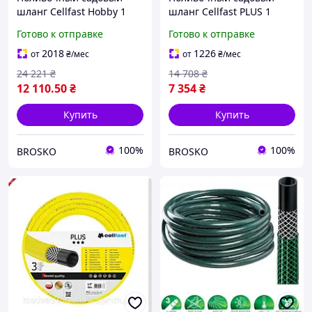
шланг Cellfast Hobby 1
шланг Cellfast PLUS 1
дюйм 50 метров для
дюйм 25 мм длина 50
Готово к отправке
Готово к отправке
удобного полива
метров для удобного
растений
полива растений
2018
1226
от
₴
/мес
от
₴
/мес
24 221
₴
14 708
₴
12 110
.50
₴
7 354
₴
Купить
Купить
100%
100%
BROSKO
BROSKO