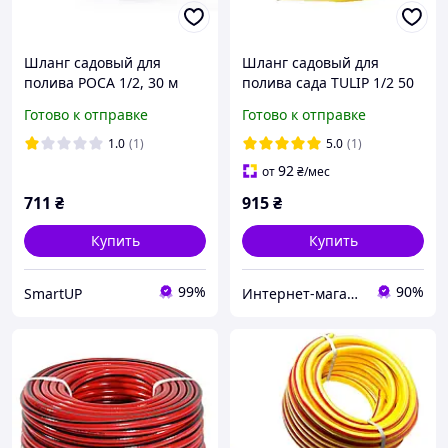
Шланг садовый для
Шланг садовый для
полива РОСА 1/2, 30 м
полива сада TULIP 1/2 50
(для полива, поливочный)
метров армированный 3-
Готово к отправке
Готово к отправке
СИЛА
х слойный
1.0
(1)
5.0
(1)
92
от
₴
/мес
711
₴
915
₴
Купить
Купить
99%
90%
SmartUP
Интернет-магазин 100 Микрон