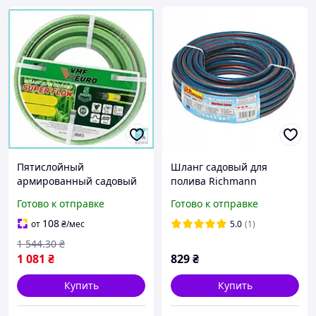
Пятислойный
Шланг садовый для
армированный садовый
полива Richmann
шланг для полива 1/2
четырехслойный 1/2 30 м
Готово к отправке
Готово к отправке
длиной 25 метров для
(C5061)
огорода и приусадьбы
108
от
₴
/мес
5.0
(1)
GA1
1 544
.30
₴
1 081
₴
829
₴
Купить
Купить