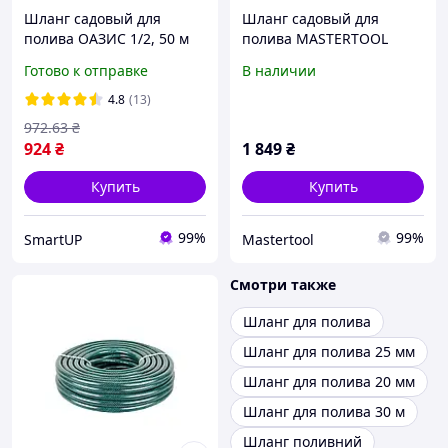
Шланг садовый для
Шланг садовый для
полива ОАЗИС 1/2, 50 м
полива MASTERTOOL
(для полива, поливочный)
"TROPIC" ½" 50 м зеленый
Готово к отправке
В наличии
СИЛА
92-1085
4.8
(13)
972
.63
₴
924
₴
1 849
₴
Купить
Купить
99%
99%
SmartUP
Mastertool
Смотри также
Шланг для полива
Шланг для полива 25 мм
Шланг для полива 20 мм
Шланг для полива 30 м
Шланг поливний