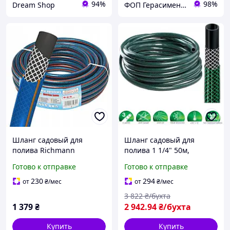
94%
98%
Dream Shop
ФОП Герасименко О. В.
Шланг садовый для
Шланг садовый для
полива Richmann
полива 1 1/4" 50м,
четырехслойный 1/2 50 м
армированный Evci
Готово к отправке
Готово к отправке
(C5062)
Plastik ( Метеор )
230
294
от
₴
/мес
от
₴
/мес
3 822
₴/бухта
1 379
₴
2 942
.94
₴/бухта
Купить
Купить