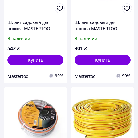
Шланг садовый для
Шланг садовый для
полива MASTERTOOL
полива MASTERTOOL
"METEOR" ½" 30 м
"METEOR" ½" 50 м
В наличии
В наличии
зеленый 92-1019
зеленый 92-1030
542
₴
901
₴
Купить
Купить
99%
99%
Mastertool
Mastertool