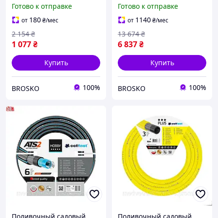
20 м 1 дюйм для полива
дюйм для полива
Готово к отправке
Готово к отправке
растений и огорода
растений длина 25
метров гибкий и
180
1140
от
₴
/мес
от
₴
/мес
прочный
2 154
₴
13 674
₴
1 077
₴
6 837
₴
Купить
Купить
100%
100%
BROSKO
BROSKO
Поливочный садовый
Поливочный садовый