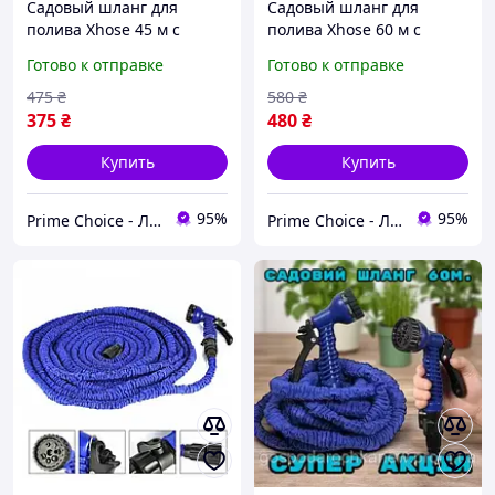
Садовый шланг для
Садовый шланг для
полива Xhose 45 м с
полива Xhose 60 м с
распылителем X-Hose
распылителем X-Hose
Готово к отправке
Готово к отправке
Поливочные
Поливочные
растягивающиеся
растягивающиеся
475
₴
580
₴
шланги Хосе 3/4
шланги Хосе 3/4
375
₴
480
₴
Купить
Купить
95%
95%
Prime Choice - Лучший выбор
Prime Choice - Лучший выбор