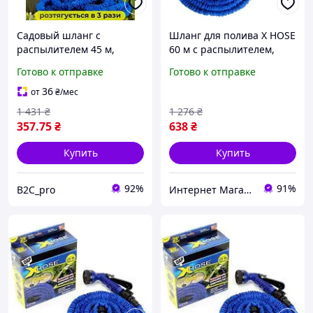
Садовый шланг с
Шланг для полива X HOSE
распылителем 45 м,
60 м с распылителем,
шланг для полива X-hose,
садовый шланг,
Готово к отправке
Готово к отправке
поливочный шланг
поливочный шланг для
сада
36
от
₴
/мес
1 431
₴
1 276
₴
357
.75
₴
638
₴
Купить
Купить
92%
91%
B2C_pro
Интернет Магазин "StepShop"