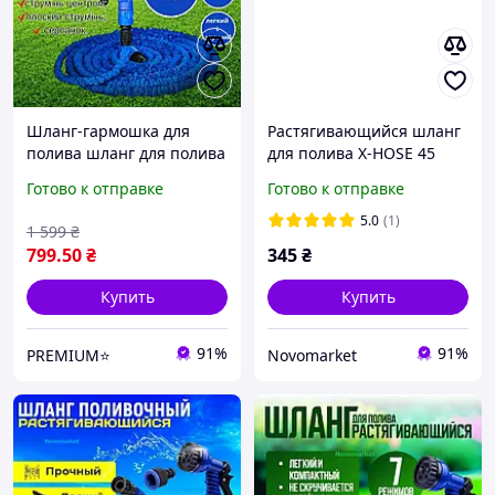
Шланг-гармошка для
Растягивающийся шланг
полива шланг для полива
для полива X-HOSE 45
с распылителем 75
метров шланг
Готово к отправке
Готово к отправке
метров садовый
поливочный с
растягивающийся
распылителем
5.0
(1)
1 599
₴
поливочный шланг
799
.50
₴
345
₴
Купить
Купить
91%
91%
PREMIUM⭐
Novomarket