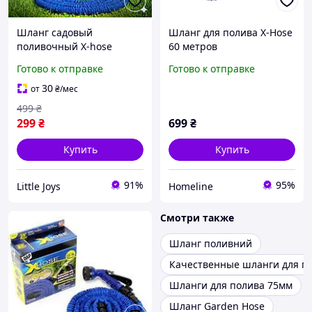
Шланг садовый
Шланг для полива X-Hose
поливочный X-hose
60 метров
растягивающийся 30
Готово к отправке
Готово к отправке
метров с распылителем 7
режимов распыления
30
от
₴
/мес
499
₴
299
₴
699
₴
Купить
Купить
91%
95%
Little Joys
Homeline
Смотри также
Шланг поливний
Качественные шланги для п
Шланги для полива 75мм
Шланг Garden Hose