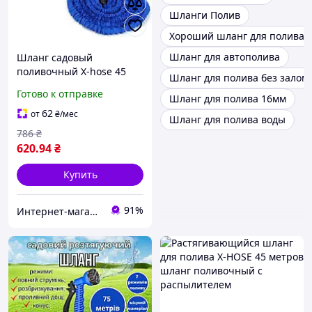
Шланги Полив
Хороший шланг для полива
Шланг для автополива
Шланг садовый
поливочный X-hose 45
Шланг для полива без залом
метров | Шланг с
Готово к отправке
Шланг для полива 16мм
Водораспылителем
62
от
₴
/мес
Шланг для полива воды
786
₴
620
.94
₴
Купить
91%
Интернет-магазин "Техномаг"