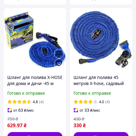
Шланг для полива X-HOSE
Шланг для полива 45
для дома и дачи -45 м
метров X-hose, садовый
Оригинал и пистолет в
поливочный шланг 45 м,
Готово к отправке
Готово к отправке
подарок!
шланг-гармошка для
полива LS-Xhose45
4.8
(4)
4.0
(4)
63
33
от
₴
/мес
от
₴
/мес
759
₴
430
₴
629
.97
₴
330
₴