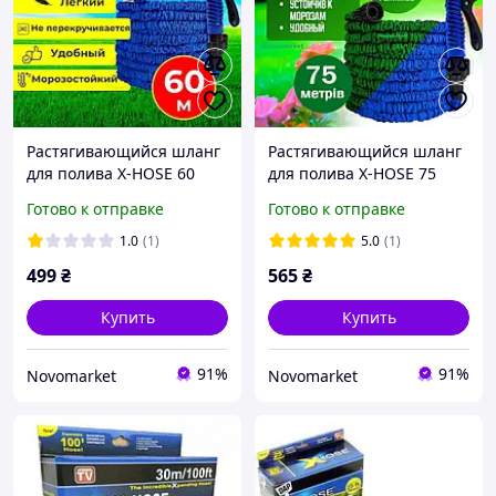
Растягивающийся шланг
Растягивающийся шланг
для полива X-HOSE 60
для полива X-HOSE 75
метров шланг
метров шланг
Готово к отправке
Готово к отправке
поливочный с
поливочный с
распылителем
распылителем
1.0
(1)
5.0
(1)
499
₴
565
₴
Купить
Купить
91%
91%
Novomarket
Novomarket