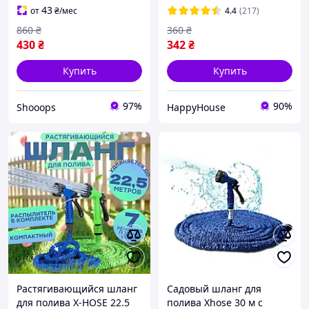
43
от
₴
/мес
4.4
(217)
860
₴
360
₴
430
₴
342
₴
Купить
Купить
97%
90%
Shooops
HappyHouse
Растягивающийся шланг
Садовый шланг для
для полива X-HOSE 22.5
полива Xhose 30 м с