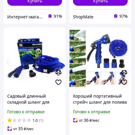
Купить
Купить
91%
97%
Интернет-магазин "Техномаг"
ShopMate
Садовый длинный
Хороший портативный
складной шланг для
стрейч шланг для полива
полива с насадкой
X HOSE качественный
Готово к отправке
Готово к отправке
распылителем X HOSE 15,
многофункциональный
30, 45, 60, 75 метров
для сада
36
1.0
(1)
от
₴
/мес
синий
35
от
₴
/мес