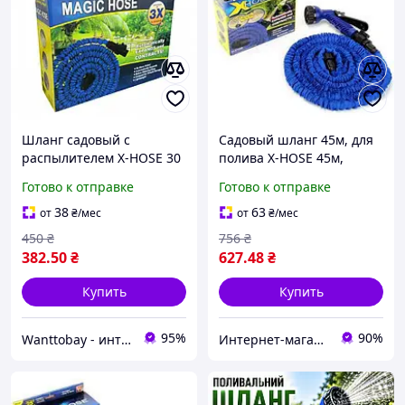
Шланг садовый с
Садовый шланг 45м, для
распылителем X-HOSE 30
полива X-HOSE 45м,
м / Поливочный шланг /
поливочный
Готово к отправке
Готово к отправке
растягивающийся чудо-
шланг Стрейч
38
63
от
₴
/мес
от
₴
/мес
Хоз,насадка распылитель
450
₴
756
₴
382
.50
₴
627
.48
₴
Купить
Купить
95%
90%
Wanttobay - интернет магазин детских игрушек
Интернет-магазин "Grandmarket24"