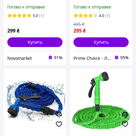
метра шланг поливочный
распылителем X-Hose
Готово к отправке
Готово к отправке
с распылителем
Поливочные
растягивающиеся
5.0
(1)
4.0
(1)
шланги Хосе
435
₴
299
₴
295
₴
Купить
Купить
91%
95%
Novomarket
Prime Choice - Лучший выбор