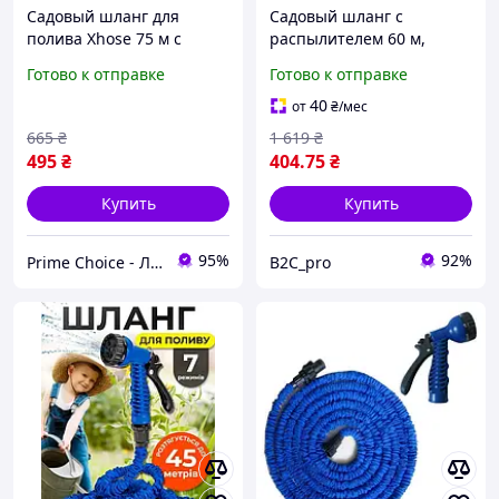
Садовый шланг для
Садовый шланг с
полива Xhose 75 м с
распылителем 60 м,
распылителем X-Hose
шланг для полива X-hose,
Готово к отправке
Готово к отправке
Поливочные
поливочный шланг 60 м
растягивающиеся
drop
40
от
₴
/мес
шланги Хосе 3/4
665
₴
1 619
₴
495
₴
404
.75
₴
Купить
Купить
95%
92%
Prime Choice - Лучший выбор
B2C_pro