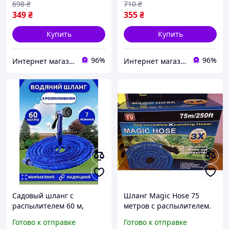
698
₴
710
₴
349
₴
355
₴
Купить
Купить
96%
96%
Интернет магазин «Tehnos» 🛒 Лучшие цены! 💯 Быстрая отправка! 🚀
Интернет магазин «Tehnos» 🛒 Лучшие цены! 💯 Быстрая отправка! 🚀
Садовый шланг с
Шланг Magic Hose 75
распылителем 60 м,
метров с распылителем.
шланг для полива X-hose,
Шланг для полива X-Hose
Готово к отправке
Готово к отправке
поливочный шланг 60 м
iC227