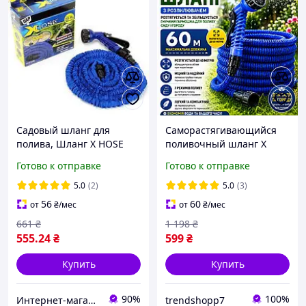
Садовый шланг для
Саморастягивающийся
полива, Шланг X HOSE
поливочный шланг X
30m, Растягивающийся
HOSE 60 м садовый шланг
Готово к отправке
Готово к отправке
шланг для воды,
для полива
Поливочный шланг для
5.0
(2)
5.0
(3)
дома и дачи
56
60
от
₴
/мес
от
₴
/мес
661
₴
1 198
₴
555
.24
₴
599
₴
Купить
Купить
90%
100%
Интернет-магазин "Grandmarket24"
trendshopp7