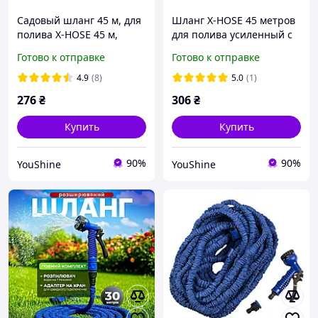
Садовый шланг 45 м, для
Шланг X-HOSE 45 метров
полива X-HOSE 45 м,
для полива усиленный с
поливочный
распылителем Magic
Готово к отправке
Готово к отправке
растягивающий чудо-
Hose, синий YU227
шланг Стрейч Хоз,
4.9
(8)
5.0
(1)
распылитель насадк
276
₴
306
₴
Купить
Купить
90%
90%
YouShine
YouShine