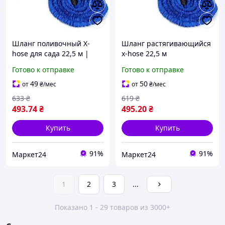
Шланг поливочный X-
Шланг растягивающийся
hose для сада 22,5 м |
x-hose 22,5 м
xhose шланг для полива с
удлиняющийся Икс Хоз
Готово к отправке
Готово к отправке
насадкой распылителем 7
Покет Хос с поливочной
режимов
насадкой
49
50
от
₴
/мес
от
₴
/мес
633
₴
619
₴
493
.74
₴
495
.20
₴
Купить
Купить
91%
91%
Маркет24
Маркет24
1
2
3
...
Показано 1 - 29 товаров из 3000+