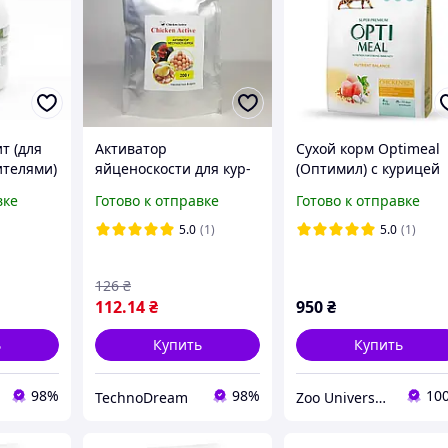
т (для
Активатор
Сухой корм Optimeal
ителями)
яйценоскости для кур-
(Оптимил) с курицей
их птиц
несушек Chicken Active,
для взрослых кошек 
вке
Готово к отправке
Готово к отправке
е
200 г (X-2598)
кг
) -
5.0
(1)
5.0
(1)
126
₴
112
.14
₴
950
₴
ь
Купить
Купить
98%
98%
10
TechnoDream
Zoo Universe — зоотовари для домашніх улюбленців