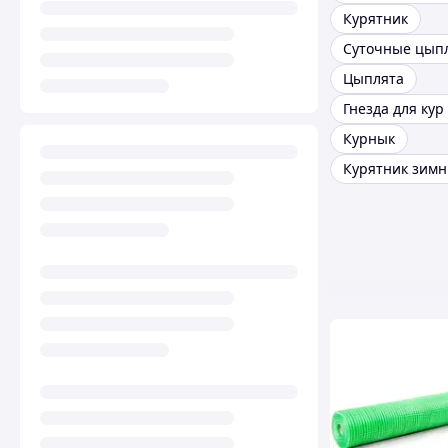
Курятник
Суточные цып
Цыплята
Курнык
Курятник зим