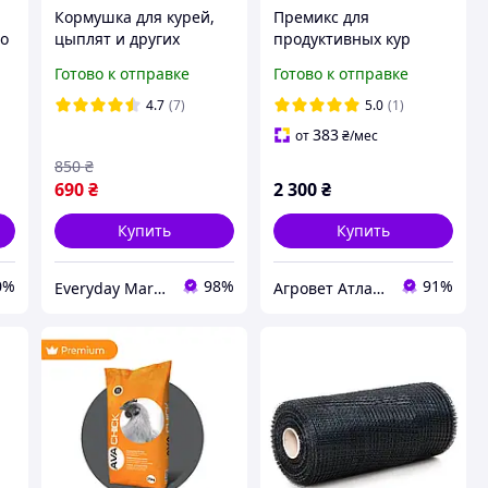
Кормушка для курей,
Премикс для
во
цыплят и других
продуктивных кур
и
домашних птиц в виде
несушек AVA CHICK MIX
Готово к отправке
Готово к отправке
решетки с отдельными
HHL 2,5%
звеньями
4.7
(7)
5.0
(1)
383
от
₴
/мес
850
₴
690
₴
2 300
₴
Купить
Купить
0%
98%
91%
Everyday Market 0965612251
Агровет Атлантик