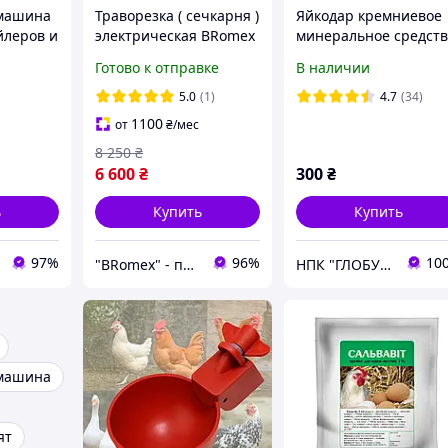
машина
Траворезка ( сечкарня )
Яйкодар кремниевое
йлеров и
электрическая BRomex
минеральное средст
550 мм,
2.5 кВт 220 В
для кур, яйценоскост
Готово к отправке
В наличии
)
производительность
и крепкой скорлупы,
350 кг/ч
3000мл
5.0
(1)
4.7
(34)
универсальный
1100
от
₴
/мес
измельчитель травы
8 250
₴
6 600
₴
300
₴
ь
Купить
Купить
97%
96%
10
"BRomex" - производитель оборудования для сельского хозяйства
НПК "ГЛОБУС"
машина
ят