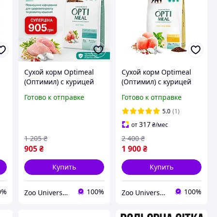
Сухой корм Optimeal
Сухой корм Optimeal
(Оптимил) с курицей
(Оптимил) с курицей
4
для котят 4 кг
для взрослых собак
Готово к отправке
Готово к отправке
крупных пород 12 кг
5.0
(1)
317
от
₴
/мес
1 205
₴
2 400
₴
905
₴
1 900
₴
Купить
Купить
0%
100%
100%
Zoo Universe — зоотовари для домашніх улюбленців
Zoo Universe — зоотовари для домашніх улюбленців