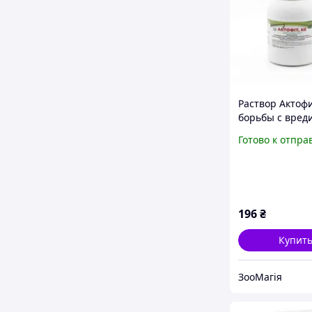
Раствор Актофи
борьбы с вред
для кур и друг
Готово к отпра
инсектицидно
средство (не яд
400мл
196
₴
Купит
ЗооМагія