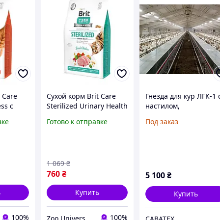
 Care
Сухой корм Brit Care
Гнезда для кур ЛГК-1 
ess с
Sterilized Urinary Health
настилом,
омашних
с курицей для
www.savateh.com.ua
вке
Готово к отправке
Под заказ
ния
стерилизованных
кошек 2 кг
1 069
₴
760
₴
5 100
₴
ь
Купить
Купить
100%
100%
Zoo Universe — зоотовари для домашніх улюбленців
САВАТЕХ