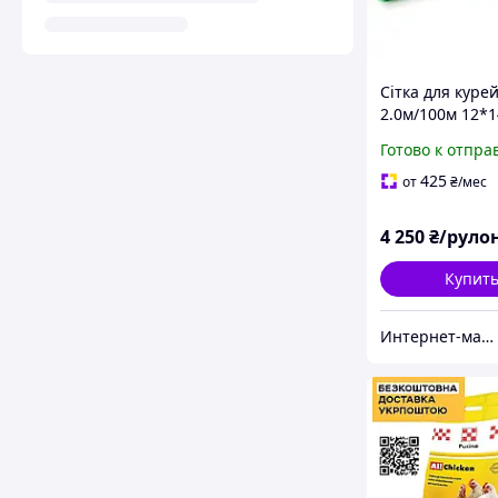
Сітка для куре
2.0м/100м 12*1
(Зелена)
Готово к отпра
425
от
₴
/мес
4 250
₴/руло
Купит
Интернет-магазин 100 Микрон