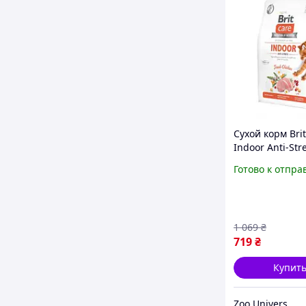
Сухой корм Brit
Indoor Anti-Str
курицей для д
Готово к отпра
кошек и сниже
стресса 2 кг
1 069
₴
719
₴
Купит
Zoo Universe — зоотовари для домашніх улюбленців