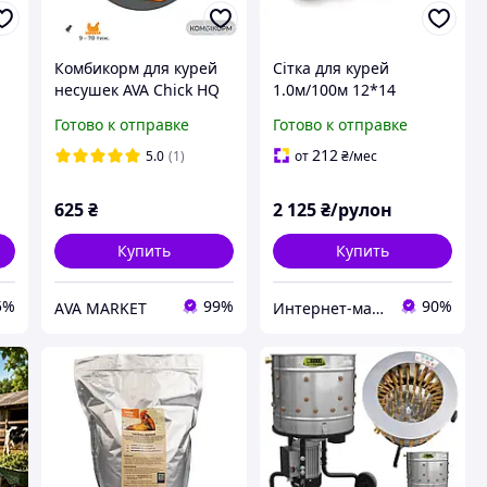
Комбикорм для курей
Сітка для курей
несушек AVA Chick HQ
1.0м/100м 12*14
G/F Мешок 25 кг корм
(Чорна)
Готово к отправке
Готово к отправке
полнорационный для
кур-несушек,
212
5.0
(1)
от
₴
/мес
перепелов
625
₴
2 125
₴/рулон
Купить
Купить
5%
99%
90%
АVA MARKET
Интернет-магазин 100 Микрон