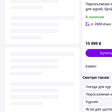
Пирозъемная 
для курей, бро
уток (барабан 
В наличии
400 Вт, до 10 кг
2666
от
₴
/мес
15 999
₴
Купит
Kaweii
Смотри также
Гнезда для кур
Перосъемная 
Курник
Ясли для цыпл