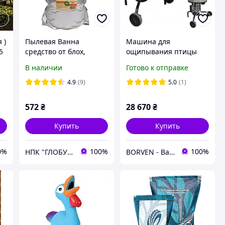
 )
Пылевая Ванна
Машина для
5
средство от блох,
ощипывания птицы
клещей, вшей и
Zipper ZI-GRM400
В наличии
Готово к отправке
пероеда для
(Австрия) |
кур,7000мл
Перосъемная машина
4.9
(9)
5.0
(1)
для кур бройлеров |
снятия пера
572
₴
28 670
₴
Купить
Купить
0%
100%
100%
НПК "ГЛОБУС"
BORVEN - Ваш надежный поставщик техники, оборудования и инструмента