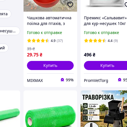
лята
Чашкова автоматична
Премикс «Сальвавит»
поїлка для птахів, з
для кур-несушек 10кг
гайкою під різьбу 9 мм,
Гнезда для кур несушек
Готово к отправке
Готово к отправке
Для курей, качок,
індичок, гусей
4.9
(37)
4.4
(9)
ний
35
₴
29
.75
₴
496
₴
Купить
Купить
99%
9
MIXMAX
PromVetTorg