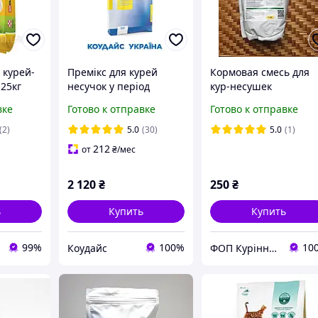
 курей-
Премікс для курей
Кормовая смесь для
 25кг
несучок у період
кур-несушек
яйцекладки 2,5% (25 кг)
«Неопремикс P»
вке
Готово к отправке
Готово к отправке
Коудайс Україна
7901.025
(2)
5.0
(30)
5.0
(1)
212
от
₴
/мес
2 120
₴
250
₴
ь
Купить
Купить
99%
100%
10
Коудайс
ФОП Курінна О.О.