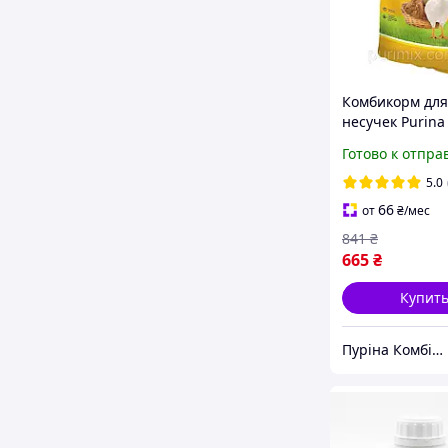
Комбикорм для
несучек Purina
Готово к отпра
5.0
66
от
₴
/мес
841
₴
665
₴
Купит
Пуріна Комбікорм