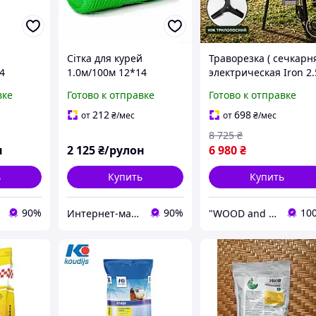
й
Сітка для курей
Траворезка ( сечкарня
4
1.0м/100м 12*14
электрическая Iron 2.
(Зелена)
кВт 220 В
вке
Готово к отправке
Готово к отправке
производительность
350 кг/ч
212
698
от
₴
/мес
от
₴
/мес
универсальный
8 725
₴
измельчитель травы
н
2 125
₴/рулон
6 980
₴
ь
Купить
Купить
90%
90%
10
Интернет-магазин 100 Микрон
"WOOD and IRON" - производственная компания товаров для дома и отдыха