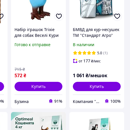
Набір іграшок Trixie
БМВД для кур-несушек
для собак Веселі Кури
ТМ "Стандарт Агро"
латексні 14 см 3 шт
после 17 недель, 20%
Готово к отправке
В наличии
buzyna
5.0
(1)
177
от
₴
/мес
715
₴
572
₴
1 061
₴/мешок
Купить
Купить
0%
91%
100%
Бузина
Компания "Стандарт Агро"