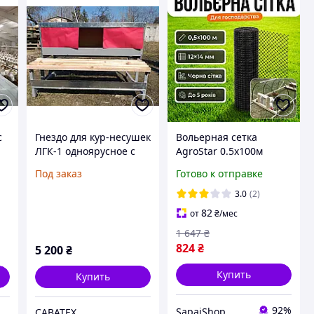
с
Гнездо для кур-несушек
Вольерная сетка
ЛГК-1 одноярусное с
AgroStar 0.5x100м
яйцесбором сзади,
ячейка 12x14мм для
Под заказ
Готово к отправке
насест из деревянных
птиц курей кролей UV
реек,
стойкая защитное
3.0
(2)
www.savateh.com.ua
полотно полипропилен
82
от
₴
/мес
1 647
₴
824
₴
5 200
₴
Купить
Купить
92%
SapaiShop
САВАТЕХ