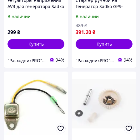
Регуляторы напряжения
Стартер ручной на
AVR для генератора Sadko
Генератор Sadko GPS-
GPS-3500B
3500B
В наличии
В наличии
(прямоугольний )
489
₴
299
₴
391
.20
₴
Купить
Купить
94%
94%
"РасходникPRO" магазин запчастей
"РасходникPRO" магазин запчастей