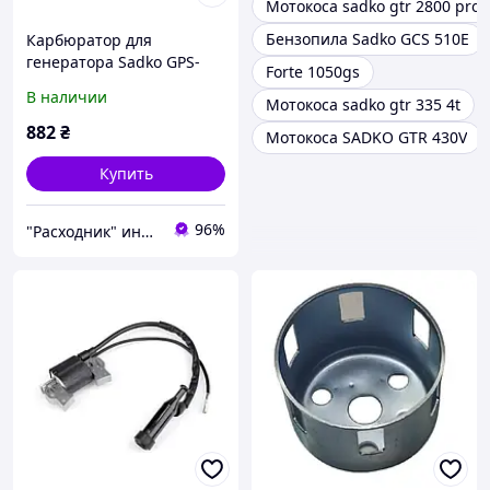
Мотокоса sadko gtr 2800 pro
Бензопила Sadko GCS 510E
Карбюратор для
генератора Sadko GPS-
Forte 1050gs
3500B
В наличии
Мотокоса sadko gtr 335 4t
882
₴
Мотокоса SADKO GTR 430V
Купить
96%
"Расходник" интернет магазин запчастей