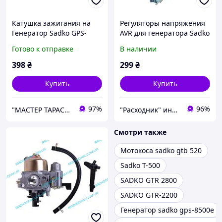
Катушка зажигания на
Регуляторы напряжения
Генератор Sadko GPS-
AVR для генератора Sadko
3500B
GPS-3500B
Готово к отправке
В наличии
398
₴
299
₴
Купить
Купить
97%
96%
"МАСТЕР ТАРАС" интернет магазин запчастей и комплеткующих
"Расходник" интернет магазин запчастей
Смотри также
Мотокоса sadko gtb 520
Sadko T-500
SADKO GTR 2800
SADKO GTR-2200
Генератор sadko gps-8500e