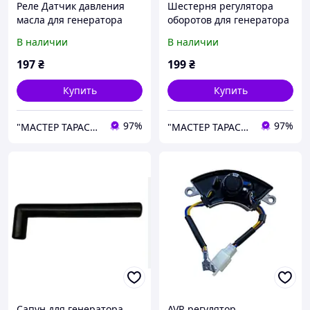
Реле Датчик давления
Шестерня регулятора
масла для генератора
оборотов для генератора
Sadko GPS-3500B
Sadko GPS-3500B
В наличии
В наличии
197
₴
199
₴
Купить
Купить
97%
97%
"МАСТЕР ТАРАС" интернет магазин запчастей и комплеткующих
"МАСТЕР ТАРАС" интернет магазин запчастей и комплеткующих
Сапун для генератора
AVR регулятор