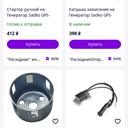
Стартер ручной на
Катушка зажигания на
Генератор Sadko GPS-
Генератор Sadko GPS-
3500B
3500B
Готово к отправке
В наличии
412
₴
398
₴
Купить
Купить
96%
94%
"Расходник" интернет магазин запчастей
"РасходникShop" интернет магазин комплектующих и запчастей