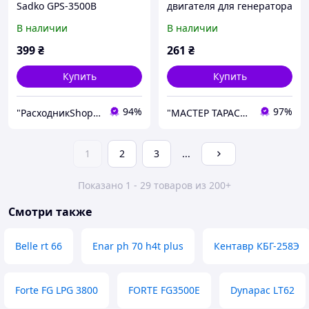
Sadko GPS-3500B
двигателя для генератора
Sadko GPS-3500B
В наличии
В наличии
399
₴
261
₴
Купить
Купить
94%
97%
"РасходникShop" интернет магазин комплектующих и запчастей
"МАСТЕР ТАРАС" интернет магазин запчастей и комплеткующих
1
2
3
...
Показано 1 - 29 товаров из 200+
Смотри также
Belle rt 66
Enar ph 70 h4t plus
Кентавр КБГ-258Э
Forte FG LPG 3800
FORTE FG3500E
Dynapac LT62