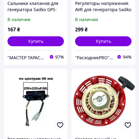
Сальники клапанов для
Регуляторы напряжения
генератора Sadko GPS-
AVR для генератора Sadko
3500B
GPS-3500B
В наличии
В наличии
167
₴
299
₴
Купить
Купить
97%
94%
"МАСТЕР ТАРАС" интернет магазин запчастей и комплеткующих
"РасходникPRO" магазин запчастей