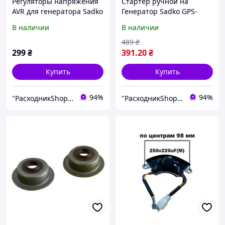
Регуляторы напряжения
Стартер ручной на
AVR для генератора Sadko
Генератор Sadko GPS-
GPS-3500B
3500B
В наличии
В наличии
(прямоугольний )
489
₴
299
₴
391
.20
₴
Купить
Купить
94%
94%
"РасходникShop" интернет магазин комплектующих и запчастей
"РасходникShop" интернет магазин комплектующих и запчастей