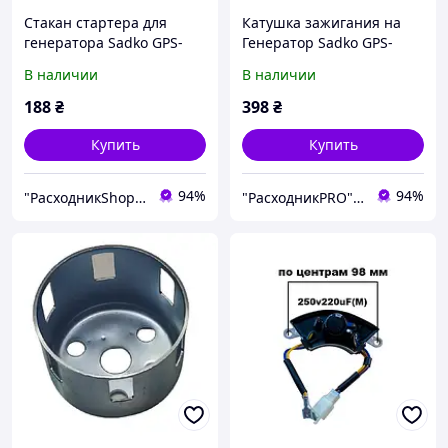
Стакан стартера для
Катушка зажигания на
генератора Sadko GPS-
Генератор Sadko GPS-
3500B
3500B
В наличии
В наличии
188
₴
398
₴
Купить
Купить
94%
94%
"РасходникShop" интернет магазин комплектующих и запчастей
"РасходникPRO" магазин запчастей