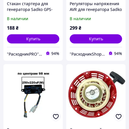
Стакан стартера для
Регуляторы напряжения
генератора Sadko GPS-
AVR для генератора Sadko
3500B
GPS-3500B
В наличии
В наличии
188
₴
299
₴
Купить
Купить
94%
94%
"РасходникPRO" магазин запчастей
"РасходникShop" интернет магазин комплектующих и запчастей