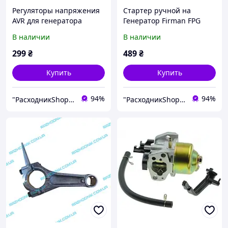
Регуляторы напряжения
Стартер ручной на
AVR для генератора
Генератор Firman FPG
Firman FPG 3800
3800
В наличии
В наличии
(прямоугольний )
299
₴
489
₴
Купить
Купить
94%
94%
"РасходникShop" интернет магазин комплектующих и запчастей
"РасходникShop" интернет магазин комплектующих и запчастей