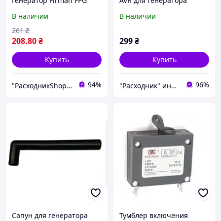
Генератор Firman FPG
AVR для генератора
3800
Firman FPG 3800
В наличии
В наличии
261
₴
208
.80
₴
299
₴
Купить
Купить
94%
96%
"РасходникShop" интернет магазин комплектующих и запчастей
"Расходник" интернет магазин запчастей
Сапун для генератора
Тумблер включения