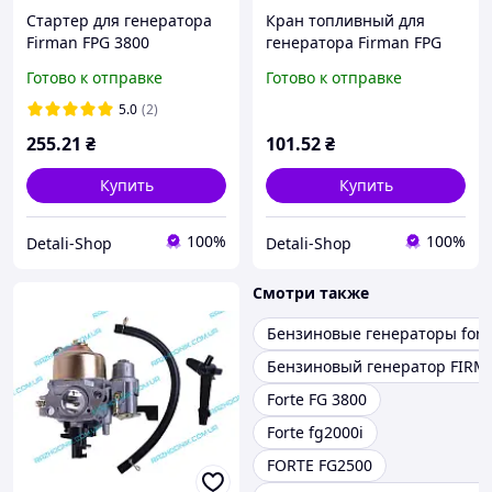
Стартер для генератора
Кран топливный для
Firman FPG 3800
генератора Firman FPG
3800
Готово к отправке
Готово к отправке
5.0
(2)
255
.21
₴
101
.52
₴
Купить
Купить
100%
100%
Detali-Shop
Detali-Shop
Смотри также
Бензиновые генераторы fort
Бензиновый генератор FIRM
Forte FG 3800
Forte fg2000i
FORTE FG2500