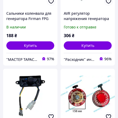
Сальники коленвала для
AVR регулятор
генератора Firman FPG
напряжения генератора
3800
Firman FPG 3800
В наличии
Готово к отправке
188
₴
306
₴
Купить
Купить
97%
96%
"МАСТЕР ТАРАС" интернет магазин запчастей и комплеткующих
"Расходник" интернет магазин запчастей