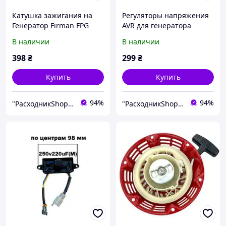
Катушка зажигания на
Регуляторы напряжения
Генератор Firman FPG
AVR для генератора
3800
Firman FPG 3800
В наличии
В наличии
398
₴
299
₴
Купить
Купить
94%
94%
"РасходникShop" интернет магазин комплектующих и запчастей
"РасходникShop" интернет магазин комплектующих и запчастей