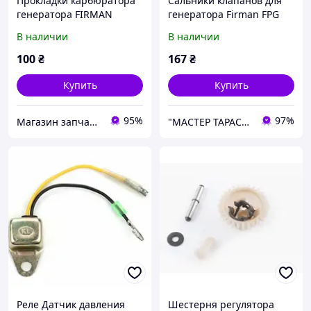
Прокладки карбюратора
Сальники клапанов для
генератора FIRMAN
генератора Firman FPG
FPG3800
3800
В наличии
В наличии
100
₴
167
₴
Купить
Купить
95%
97%
Магазин запчастей Техновам
"МАСТЕР ТАРАС" интернет магазин запчастей и комплеткующих
Реле Датчик давления
Шестерня регулятора