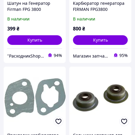
Шатун на Генератор
Карбюратор генератора
Firman FPG 3800
FIRMAN FPG3800
В наличии
В наличии
399
₴
800
₴
Купить
Купить
94%
95%
"РасходникShop" интернет магазин комплектующих и запчастей
Магазин запчастей Техновам