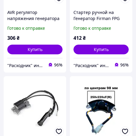
AVR регулятор
Стартер ручной на
напряжения генератора
Генератор Firman FPG
Firman FPG 3800
3800
Готово к отправке
Готово к отправке
(прямоугольний )
306
₴
412
₴
Купить
Купить
96%
96%
"Расходник" интернет магазин запчастей
"Расходник" интернет магазин запчастей