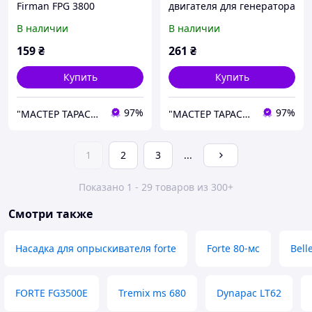
Firman FPG 3800
двигателя для генератора
Firman FPG 3800
В наличии
В наличии
159
₴
261
₴
Купить
Купить
97%
97%
"МАСТЕР ТАРАС" интернет магазин запчастей и комплеткующих
"МАСТЕР ТАРАС" интернет магазин запчастей и комплеткующих
1
2
3
...
Показано 1 - 29 товаров из 300+
Смотри также
Насадка для опрыскивателя forte
Forte 80-мс
Belle
FORTE FG3500E
Tremix ms 680
Dynapac LT62