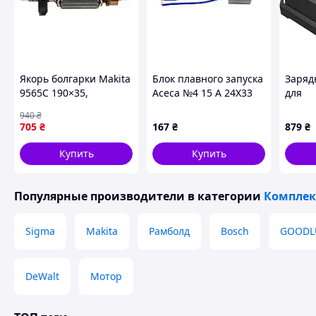
Якорь болгарки Makita
Блок плавного запуска
Заряд
9565C 190×35,
Асеса №4 15 А 24Х33
для
резьбовой хвостовик 6
(КН 8916)
элект
940
₴
мм, аналог 515228-2 —
Haisse
705
₴
167
₴
879
₴
ротор PRO серии
Купить
Купить
Популярные производители
в категории
Комплек
Sigma
Makita
Рамболд
Bosch
GOODL
DeWalt
Мотор