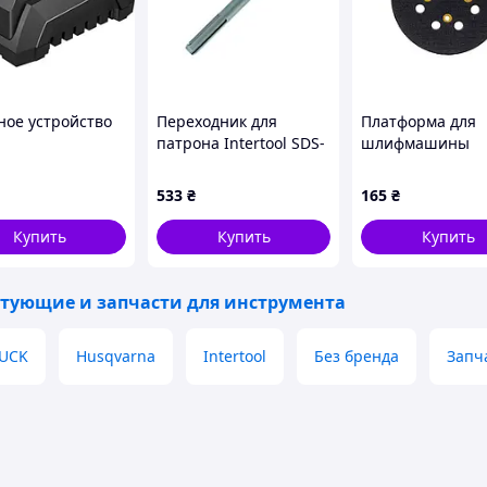
ное устройство
Переходник для
Платформа для
патрона Intertool SDS-
шлифмашины
роинструмента
max x SDS+ (SD-0432)
эксцентриковой
r СН-22 (2,3А)
Intertool-Storm 
533
₴
165
₴
(WT-0540)
Купить
Купить
Купить
тующие и запчасти для инструмента
UCK
Husqvarna
Intertool
Без бренда
Запч