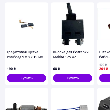
Графитовая щетка
Кнопка для болгарки
Штеке
Рамболд 5 x 8 x 19 мм
Makita 125 AZT
байон
(2 шт.) # 67 (# 67) (10
сваро
402
₴
шт.)
35-50
190
₴
68
₴
201
₴
соеди
элект
Купить
Купить