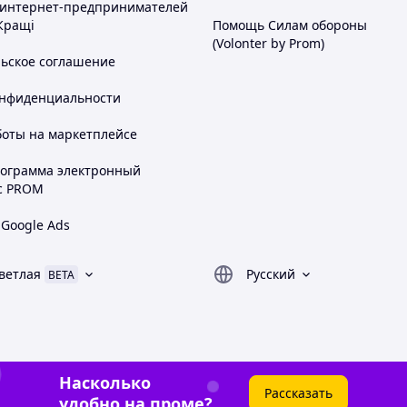
 интернет-предпринимателей
Кращі
Помощь Силам обороны
(Volonter by Prom)
льское соглашение
онфиденциальности
боты на маркетплейсе
рограмма электронный
с PROM
 Google Ads
ветлая
Русский
BETA
Насколько
Рассказать
удобно на проме?