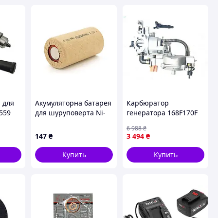
 для
Акумуляторна батарея
Карбюратор
559
для шуруповерта Ni-
генератора 168F170F
Cd SC2000mAh 1.2V,
65 7Hp с газовым
6 988
₴
10C, 23x43 mm
редуктором пропан-
147
₴
3 494
₴
бутан для работы с
переключателем
Купить
Купить