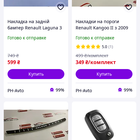
Накладка на задній
Накладки на пороги
бампер Renault Laguna 3
Renault Kangoo II з 2009
Combi Універсал 2007-
р.в. нержавійка в карбоні
Готово к отправке
Готово к отправке
2015 р.в. нержавійка
5.0
(1)
749
₴
499
₴/комплект
599
₴
349
₴/комплект
Купить
Купить
99%
99%
PH-Avto
PH-Avto