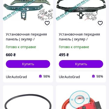
Установочная передняя
Установочная передняя
панель ( окуляр /
панель ( окуляр /
телевизор / верхняя
телевизор / верхняя
Готово к отправке
Готово к отправке
балка передней панели )
балка передней панели )
7752261328 Renault /
7751702434 Renault /
660
₴
495
₴
РЕНО CLIO II / КЛИО 2
РЕНО LAGUNA II / ЛАГУНА
Купить
Купить
98%
98%
UkrAutoGrad
UkrAutoGrad