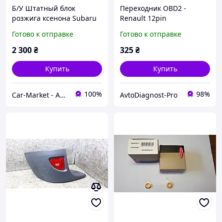
Б/У Штатный блок
Переходник OBD2 -
розжига ксенона Subaru
Renault 12pin
Nissan Renault Matsushita
Готово к отправке
Готово к отправке
Ichikon 284748992D,
84965SA010
2 300
₴
325
₴
Купить
Купить
100%
98%
Car-Market - Авто-Свет
AvtoDiagnost-Pro