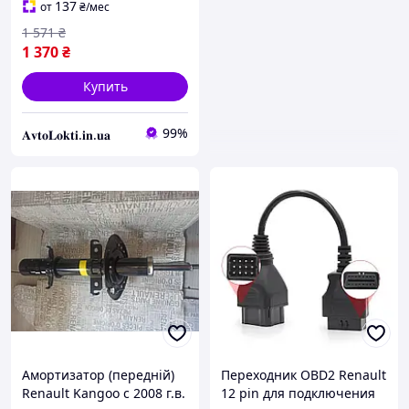
137
от
₴
/мес
1 571
₴
1 370
₴
Купить
99%
𝐀𝐯𝐭𝐨𝐋𝐨𝐤𝐭𝐢.𝐢𝐧.𝐮𝐚
Амортизатор (передній)
Переходник OBD2 Renault
Renault Kangoo с 2008 г.в.
12 pin для подключения