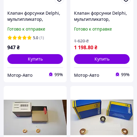
Клапан форсунки Delphi,
Клапан форсунки Delphi,
мультипликатор,
мультипликатор,
28239294, Рено
28239294, Рено
Готово к отправке
Готово к отправке
5.0
(1)
1 620
₴
947
₴
1 198
.80
₴
Купить
Купить
99%
99%
Мотор-Авто
Мотор-Авто