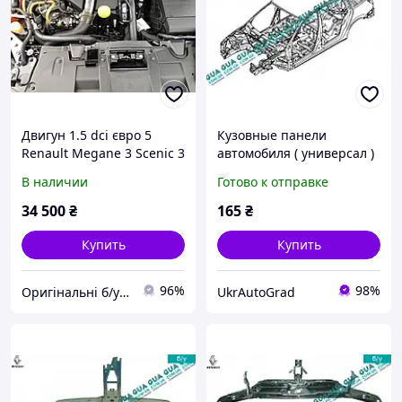
Двигун 1.5 dci євро 5
Кузовные панели
Renault Megane 3 Scenic 3
автомобиля ( универсал )
(мотор двигатель дизель
701477620 Renault / РЕНО
В наличии
Готово к отправке
K9K Рено Меган Сценік
LAGUNA II / ЛАГУНА 2,
III)
Renault / РЕНО LAGUNA II
34 500
₴
165
₴
GRANDTOUR /
Купить
Купить
96%
98%
Оригінальні б/у запчастини для авто "Renault"
UkrAutoGrad