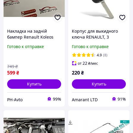
Накладка на задній
Корпус для выкидного
бампер Renault Koleos
ключа RENAULT, 3
2008-2016 р.в.
серебристые кнопки,
Готово к отправке
Готово к отправке
нержавійка в карбоні
лезвие VA6
4.9
(8)
22
от
₴
/мес
749
₴
599
₴
220
₴
Купить
Купить
99%
91%
PH-Avto
Amarant LTD