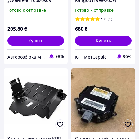
усилителя тормозов
Kangoo (1998-2009)
RENAULT MEGANE 15-22
Готово к отправке
Готово к отправке
(РЕНО МЕГАН)
(472110004R)
5.0
(1)
205
.80
₴
680
₴
Купить
Купить
98%
96%
Авторозбірка Мікроавтобусів
К-П МетСервіс
Защита двигателя и КПП
Оригинальный штатный