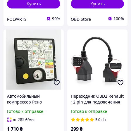
Купить
Купить
99%
100%
POLPARTS
OBD Store
Автомобильный
Переходник OBD2 Renault
компрессор Рено
12 pin для подключения
(Renault)
диагностики к Renault
Готово к отправке
Готово к отправке
(12pin - 16pin)
285
от
₴
/мес
5.0
(1)
1 710
₴
299
₴