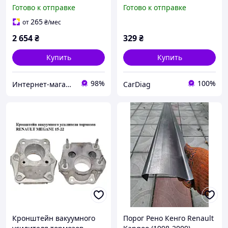
диагностики к Renault
Готово к отправке
Готово к отправке
(12pin - 16pin)
265
от
₴
/мес
2 654
₴
329
₴
Купить
Купить
98%
100%
Интернет-магазин "Автозапчастини"
CarDiag
Кронштейн вакуумного
Порог Рено Кенго Renault