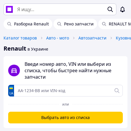
Разборка Renault
Рено запчасти
RENAULT 
Каталог товаров
Авто - мото
Автозапчасти
Кузовн
Renault
в Украине
Введи номер авто, VIN или выбери из
списка, чтобы быстрее найти нужные
запчасти
UA
или
Выбрать авто из списка