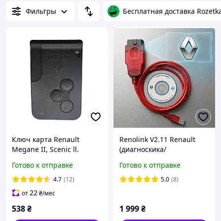
Фильтры
Бесплатная доставка Rozetk
Ключ карта Renault
Renolink V2.11 Renault
Megane II, Scenic ll.
(диагноскика/
програмирование
Готово к отправке
Готово к отправке
Renault)
4.7
(12)
5.0
(8)
22
от
₴
/мес
538
₴
1 999
₴