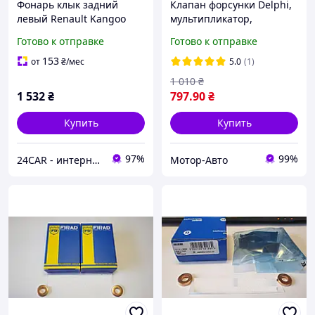
Фонарь клык задний
Клапан форсунки Delphi,
левый Renault Kangoo
мультипликатор,
ляда 2003-2008 года
28239294, Рено
Готово к отправке
Готово к отправке
153
от
₴
/мес
5.0
(1)
1 010
₴
1 532
₴
797
.90
₴
Купить
Купить
97%
99%
24CAR - интернет магазин запчастей и аксессуаров
Мотор-Авто