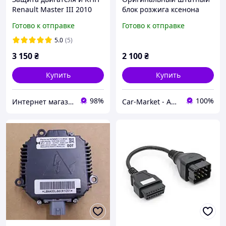
Renault Master III 2010
блок розжига ксенона
н.в. / Мастер 3
Nissan Renault Matsushita
Готово к отправке
Готово к отправке
KG000 89915 8991A 8992A
89904 SA010
5.0
(5)
3 150
₴
2 100
₴
Купить
Купить
98%
100%
Интернет магазин "AvtoSfera"
Car-Market - Авто-Свет