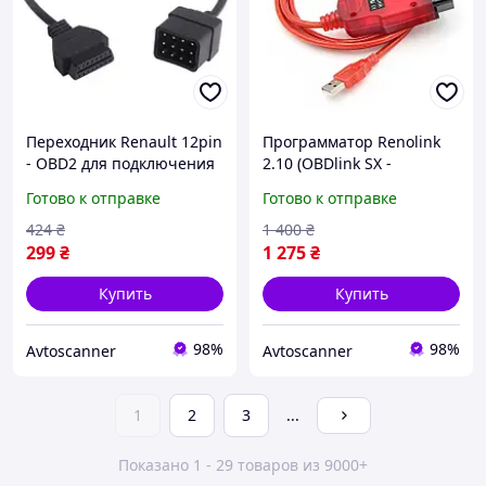
Переходник Renault 12pin
Программатор Renolink
- OBD2 для подключения
2.10 (OBDlink SX -
автосканеров
удаление краш-даты,
Готово к отправке
Готово к отправке
сервисный инструмент)
для Renault/Dacia
424
₴
1 400
₴
299
₴
1 275
₴
Купить
Купить
98%
98%
Avtoscanner
Avtoscanner
1
2
3
...
Показано 1 - 29 товаров из 9000+