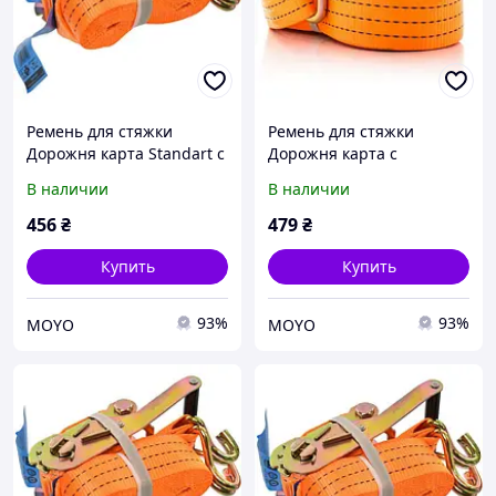
Ремень для стяжки
Ремень для стяжки
Дорожня карта Standart с
Дорожня карта с
пластиковой ручкой 3т
прорезиненной ручкой
В наличии
В наличии
50мм х 8м (ST-3915)
3т 50мм х 6м (DK-3902)
(49051286641)
(163904)
456
₴
479
₴
Купить
Купить
93%
93%
MOYO
MOYO