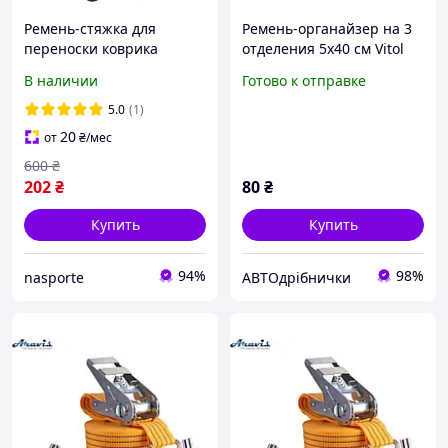
Ремень-стяжка для
Ремень-органайзер на 3
переноски коврика
отделения 5х40 см Vitol
BLOOM YOGA STRAP
В наличии
Готово к отправке
LB7080 (полиэстер,
размер 180х3,7х0,1см,
5.0
(1)
синий)
20
от
₴
/мес
600
₴
202
₴
80
₴
Купить
Купить
94%
98%
nasporte
АВТОдрібнички