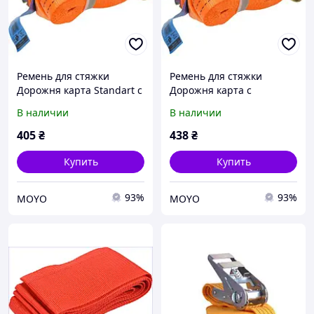
Ремень для стяжки
Ремень для стяжки
Дорожня карта Standart с
Дорожня карта с
пластиковой ручкой 3т
пластиковой ручкой 3т
В наличии
В наличии
50мм х 6м (ST-3914)
50мм х 5м (DK-3913)
(49051286640)
(163915)
405
₴
438
₴
Купить
Купить
93%
93%
MOYO
MOYO