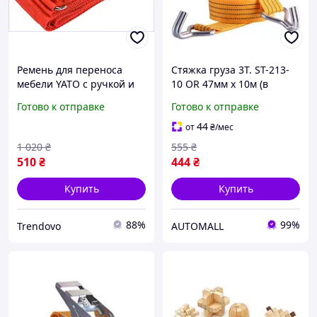
Ремень для переноса
Стяжка груза 3Т. ST-213-
мебели YATO с ручкой и
10 OR 47мм х 10м (в
подкладкой для
пластике)
Готово к отправке
Готово к отправке
безопасной
транспортировки 8х180
44
от
₴
/мес
см
1 020
₴
555
₴
510
₴
444
₴
Купить
Купить
88%
99%
Trendovo
AUTOMALL