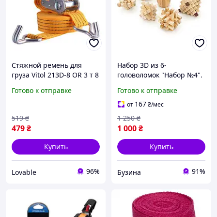
Стяжной ремень для
Набор 3D из 6-
груза Vitol 213D-8 OR 3 т 8
головоломок "Набор №4".
м х 47 мм с храповым
Метриал: дерево.
Готово к отправке
Готово к отправке
механизмом (трещоткой),
Размеры элементов 5.7-
стяжка
10 см. 260х90х180 мм.
167
от
₴
/мес
0.850 кг. buzyna
519
₴
1 250
₴
479
₴
1 000
₴
Купить
Купить
96%
91%
Lovable
Бузина