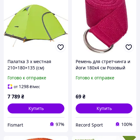
Палатка 3 х местная
Ремень для стретчинга и
210×180×135 (см)
йоги 180х4 см Розовый
кемпинговая
(MS 1838)
Готово к отправке
Готово к отправке
туристическая для
рыбалки, отдыха на
1298
от
₴
/мес
природе, пляжа
7 789
₴
69
₴
Салатовый Smart NEWLEV
Купить
Купить
97%
100%
Fismart
Record Sport