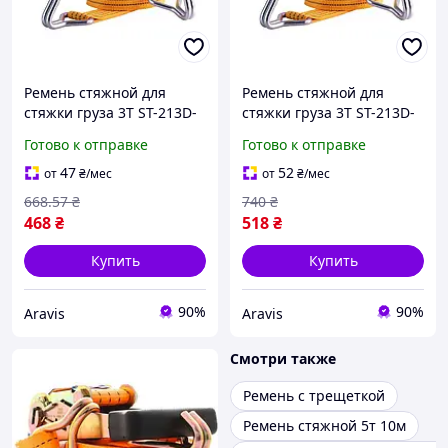
Ремень стяжной для
Ремень стяжной для
стяжки груза 3Т ST-213D-
стяжки груза 3Т ST-213D-
8 OR 47мм х 8м
12 OR 47мм х 12м
Готово к отправке
Готово к отправке
47
52
от
₴
/мес
от
₴
/мес
668
.57
₴
740
₴
468
₴
518
₴
Купить
Купить
90%
90%
Aravis
Aravis
Смотри также
Ремень с трещеткой
Ремень стяжной 5т 10м