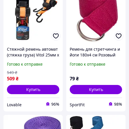
Стяжной ремень автомат
Ремень для стретчинга и
(стяжка груза) Vitol 25мм х
йоги 180х4 см Розовый
3м 320кг крюк-крюк для
(MS 1838)
Готово к отправке
Готово к отправке
багажа Оранжевый
549
₴
509
₴
79
₴
Купить
Купить
96%
98%
Lovable
SportFit