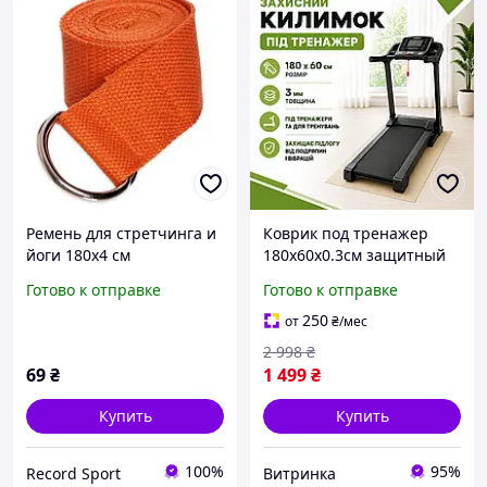
Ремень для стретчинга и
Коврик под тренажер
йоги 180х4 см
180х60х0.3см защитный
Оранжевый (MS 1838)
мат коврик для беговой
Готово к отправке
Готово к отправке
дорожки велотренажера
орбитрека
250
от
₴
/мес
шумопоглощающий
2 998
₴
вибропоглощающий
69
₴
1 499
₴
Купить
Купить
100%
95%
Record Sport
Витринка