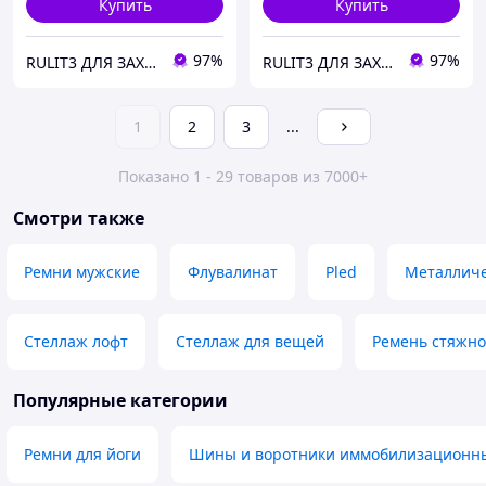
Купить
Купить
97%
97%
RULIT3 ДЛЯ ЗАХИСНИКІВ ЗНИЖКИ!
RULIT3 ДЛЯ ЗАХИСНИКІВ ЗНИЖКИ!
1
2
3
...
Показано 1 - 29 товаров из 7000+
Смотри также
Ремни мужские
Флувалинат
Pled
Металличе
Стеллаж лофт
Стеллаж для вещей
Ремень стяжно
Популярные категории
Ремни для йоги
Шины и воротники иммобилизационн