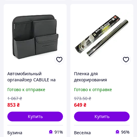
Автомобильный
Пленка для
органайзер CABULE на
декорирования
передние сиденья,
серебристая 50 см х 3 м
Готово к отправке
Готово к отправке
35x28х7.5см, крепление к
устойчивая к выгоранию
сиденью ремнями, 4
для интерьера и защиты
1 067
₴
973
.50
₴
отделения, PV-кожа,
поверхностей FLAME
853
₴
649
₴
черный buzyna
Купить
Купить
91%
96%
Бузина
Веселка