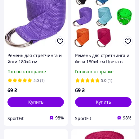
Ремень для стретчинга и
Ремень для стретчинга и
йоги 180х4 см
йоги 180х4 см Цвета в
Фиолетовый (MS 1838)
ассортименте (MS 1838)
Готово к отправке
Готово к отправке
5.0
(1)
5.0
(1)
69
₴
69
₴
Купить
Купить
98%
98%
SportFit
SportFit