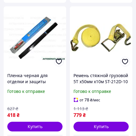
Пленка черная для
Ремень стяжной грузовой
отделки и защиты
5T х50мм х10м ST-212D-10
поверхностей 50 см х 3 м
YL кулёк Стяжка груза
Готово к отправке
Готово к отправке
устойчивая к выгоранию
автомобильная для
легкая в использовании
крепления грузов 3
78
от
₴
/мес
FLAME
627
₴
1 113
₴
418
₴
779
₴
Купить
Купить