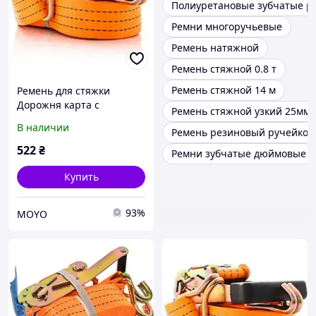
Полиуретановые зубчатые р
Ремни многоручьевые
Ремень натяжной
Ремень стяжной 0.8 т
Ремень стяжной 14 м
Ремень для стяжки
Дорожня карта с
Ремень стяжной узкий 25мм
прорезиненной ручкой
В наличии
Ремень резиновый ручейко
3т 50мм х 8м (DK-3903)
(163905)
522
₴
Ремни зубчатые дюймовые
Купить
93%
MOYO