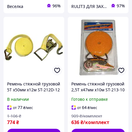
96%
97%
Веселка
RULIT3 ДЛЯ ЗАХИСНИКІВ ЗНИЖКИ!
Ремень стяжной грузовой
Ремень стяжной грузовой
5T х50мм х12м ST-212D-12
2,5T х47мм х10м ST-213-10
YL Стяжка груза
OR в пластике Стяжка
В наличии
Готово к отправке
автомобильная для
груза автомобильная 3
крепления грузов 3
77
64
от
₴
/мес
от
₴
/мес
1 106
₴
909
₴/комплект
774
₴
636
₴/комплект