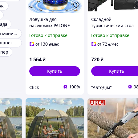
да
Ловушка для
Складной
сада
насекомых PALONE
туристический стол
солнечная 2600mAh
Gardlov для сада,
Аксессуары для мини сада
Готово к отправке
Готово к отправке
4500В с LED подсветкой
балкона и кемпинга 5
Набор для домашнего садоводства
IPX4 черная для сада и
x 50.5 x 49.5 см + чех
130
72
от
₴
/мес
от
₴
/мес
кемпинга
Черный (27294)
мпер
1 564
₴
720
₴
Купить
Купить
100%
9
Click
"АвтоДім"