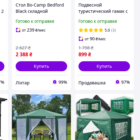
Стол Bo-Camp Bedford
Подвесной
 2
Black складной
туристический гамак с
компактный для сада
тентом и москитной
Готово к отправке
Готово к отправке
а,
кемпинга и барбекю до
сеткой 260х140см до
 и
15 кг [4760-liht]
200кг походный для
239
от
₴
/мес
5.0
(3)
кемпинга и сада
90
от
₴
/мес
навесной
2 627
₴
1 798
₴
2 388
₴
899
₴
Купить
Купить
7%
99%
97%
Ліхтар
Продавашка