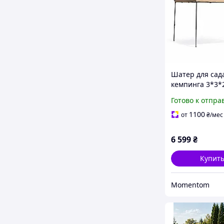
Шатер для сад
кемпинга 3*3*2
раскладной
Готово к отпра
1100
от
₴
/мес
6 599
₴
Купит
Momentom