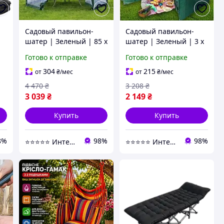
Садовый павильон-
Садовый павильон-
шатер | Зеленый | 85 x
шатер | Зеленый | 3 x
3 | с защитной сеткой
3 x 2 | складная
Готово к отправке
Готово к отправке
4
| складная
конструкция | Bonro |
ол
конструкция | Bonro |
для дачи, сада,
304
215
от
₴
/мес
от
₴
/мес
для дачи, сада,
кемпинга и отдыха на
4 470
₴
3 208
₴
кемпинга и отдыха
природе
3 039
₴
2 149
₴
Купить
Купить
8%
98%
98%
⭐️⭐️⭐️⭐️⭐️ Интернет-магазин "BORO"
⭐️⭐️⭐️⭐️⭐️ Интернет-магазин "BORO"