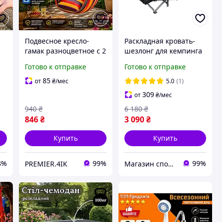
Подвесное кресло-
Раскладная кровать-
гамак разноцветное с 2
шезлонг для кемпинга
J
подушками Прочное
с матрасом WCG CC-
Готово к отправке
Готово к отправке
кресло для отдыха, сна,
S04-PP лежак для сада
дачи, сада, кемпинга и
и путешествий чехол +
85
от
₴
/мес
5.0
(1)
открытого воздуха
матрас 190×70×35 см
309
от
₴
/мес
Черный
940
₴
6 180
₴
846
₴
3 090
₴
Купить
Купить
8%
99%
99%
PREMIER.4IK
Магазин спортивных товаров "PLANETSPORT"