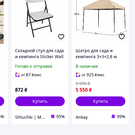
Складной стул для сада
Шатро для сада и
и кемпинга Sticker Wall
кемпинга 3×3×2,8 м
SW-00001610 white
складной тент для
Готово к отправке
В наличии
отдыха, пикника, дачи
ля
и мероприятий
87
925
от
₴
/мес
от
₴
/мес
5 995
₴
872
₴
5 550
₴
Купить
Купить
6%
95%
99%
Shtuchki | Магазин полезных штучек
Ankay