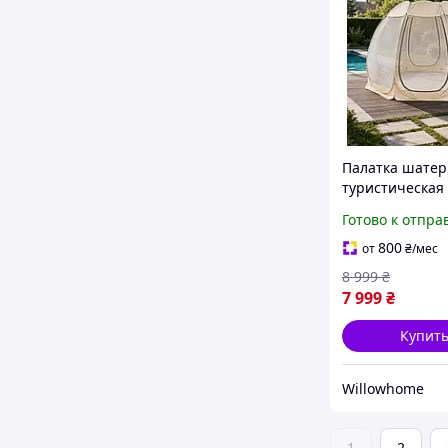
Палатка шатер
туристическая 
москитной сет
Готово к отпра
летняя больша
палатка для от
800
от
₴
/мес
кемпинга сада
8 999
₴
7 999
₴
Купит
Willowhome
1
2