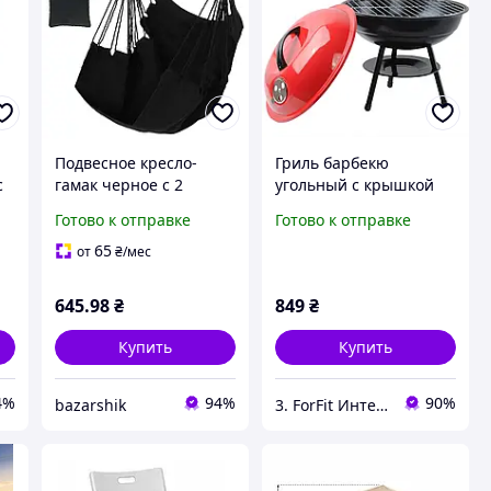
Подвесное кресло-
Гриль барбекю
с
гамак черное с 2
угольный с крышкой
е
подушками Прочное
WCG портативный на
Готово к отправке
Готово к отправке
а,
кресло для отдыха, сна,
ножках для улицы.
 и
дачи, сада, балкона,
сада, кемпинга и
65
от
₴
/мес
кемпинга и открытого
беседки
воздуха
645
.98
₴
849
₴
Купить
Купить
4%
94%
90%
bazarshik
3. ForFit Интернет-магазин спортивных товаров