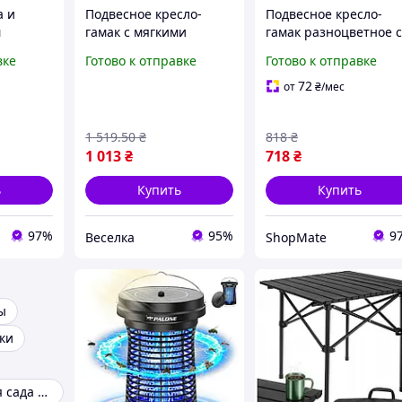
а и
Подвесное кресло-
Подвесное кресло-
м
гамак с мягкими
гамак разноцветное с
латка
подушками для дачи
подушками Прочное
вке
Готово к отправке
Готово к отправке
ка
сада кемпинга и
кресло для отдыха, сн
SJ-0117
отдыха на свежем
дачи, сада, кемпинга
72
от
₴
/мес
воздухе FLAME
открытого воздуха
1 519
.50
₴
818
₴
1 013
₴
718
₴
ь
Купить
Купить
97%
95%
9
Веселка
ShopMate
ы
ки
Аксессуары для сада и дачи