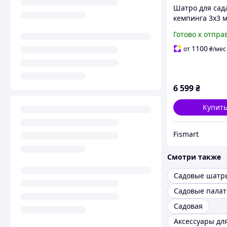
Шатро для сад
кемпинга 3х3 
раскладная па
Готово к отпра
кемпинг рыбал
природа отдых 
1100
от
₴
/мес
5016_Lu
6 599
₴
Купит
Fismart
Смотри также
Садовые шатр
Садовые палат
Садовая