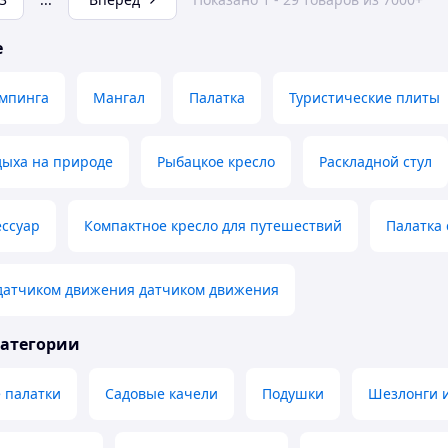
е
емпинга
Мангал
Палатка
Туристические плиты
дыха на природе
Рыбацкое кресло
Раскладной стул
ессуар
Компактное кресло для путешествий
Палатка
 датчиком движения датчиком движения
категории
 палатки
Садовые качели
Подушки
Шезлонги 