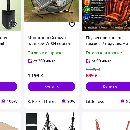
рная
Монотонный гамак с
Подвесное кресло-
ill
планкой WISH серый
гамак с 2 подушками
ом для
двухместный XXL
для дома сада балкон
Готово к отправке
Готово к отправке
 и авто
200х150 см WCG серый
дачи Гамак для отдых
для дома, улицы, сада
Гамак для кемпинга
200
90
от
₴
/мес
от
₴
/мес
и кемпинга с нагрузкой
1 099
₴
до 150 кг
1 199
₴
899
₴
ь
Купить
Купить
100%
90%
9
3. ForFit Интернет-магазин спортивных товаров
Little Joys