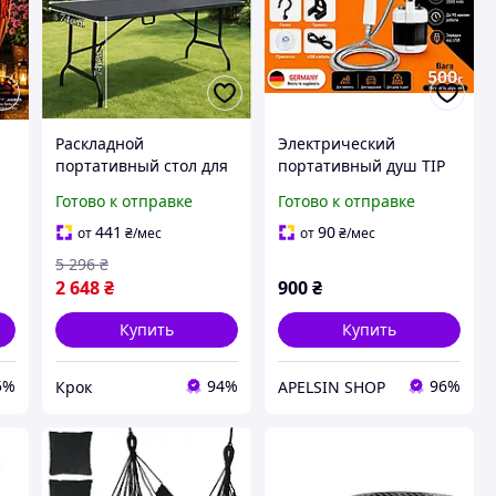
Раскладной
Электрический
портативный стол для
портативный душ TIP
а
сада, складной стол
2200 мАч, мобильный
Готово к отправке
Готово к отправке
а
чемодан для дачи
душ с USB зарядкой и
кемпинга и пикника
погружным насосом
441
90
от
₴
/мес
от
₴
/мес
трансформер
для кемпинга, охоты,
5 296
₴
сада и го
2 648
₴
900
₴
Купить
Купить
5%
94%
96%
Крок
APELSIN SHOP