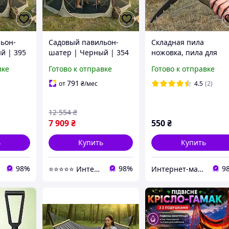
ьон-
Садовый павильон-
Складная пила
й | 395
шатер | Черный | 354
ножовка, пила для
й сеткой
см | Cama
кемпинга и сада AIRA
вке
Готово к отправке
Готово к отправке
ME.CAMA/350/BZ/CZ/T/
Z/CZ/T/
OGR/P | для дачи, сада,
791
от
₴
/мес
4.5
(2)
чи, сада,
кемпинга и отдыха на
дыха
природе
12 554
₴
7 909
₴
550
₴
ь
Купить
Купить
98%
98%
9
⭐️⭐️⭐️⭐️⭐️ Интернет-магазин "BORO"
Интернет-магазин «Gadgetarium»