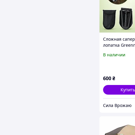
Сложная сапе
лопатка Greenm
GR9132 с чехл
В наличии
сада, кемпинга
600
₴
Купит
Сила Врожаю