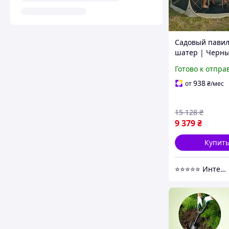
Садовый павил
шатер | Черны
см | с защитно
Готово к отпра
| Cama
ME.CAMA/390/B
938
от
₴
/мес
OGR/P | для да
кемпинга и от
15 128
₴
9 379
₴
Купит
⭐️⭐️⭐️⭐️⭐️ Интернет-магазин "BORO"