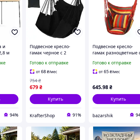
а и
Подвесное кресло-
Подвесное кресло-
,8 м
гамак черное с 2
гамак разноцветные 
подушками Прочное
2 подушками Прочно
вке
Готово к отправке
Готово к отправке
кресло для отдыха, сна,
кресло для отдыха, сн
дачи, сада, балкона,
дачи, сада, кемпинга
68
65
от
₴
/мес
от
₴
/мес
кемпинга и открытого
открытого воздуха
754
₴
воздуха
679
₴
645
.98
₴
ь
Купить
Купить
94%
91%
9
KrafterShop
bazarshik