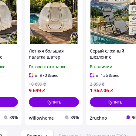
Летняя большая
Серый сложный
с
палатка шатер
шезлонг с
кой
туристическая с
подголовником для
вке
Готово к отправке
В наличии
я легкая
москитной сеткой
кемпинга и сада,
дыха
большая легкая
комфортный лежак д
970
136
от
₴
/мес
от
₴
/мес
 и дачи
палатка для отдыха
отдыха на природе с
10 699
₴
2 898
₴
кемпинга сада и дачи
нагрузкой до 120 кг
9 699
₴
1 362
.06
₴
ь
Купить
Купить
89%
89%
9
Willowhome
Zruchno
3
...
Вперед
Показано 1 - 29 товаров из 7000+