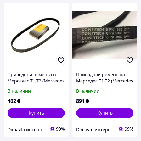
Приводной ремень на
Приводной ремень на
Мерседес Т1,Т2 (Mercedes
Мерседес Т1,Т2 (Mercedes
T1,T2, E-Class
T1,T2, E-Class
В наличии
В наличии
W124,W210,W211,W212, G-
W124,W210,W211,W212,
Class W460,W461,W463,
W124) Contitech 6PK1980
462
₴
891
₴
Vito,
Купить
Купить
99%
99%
Dimavto интернет-магазин
Dimavto интернет-магазин