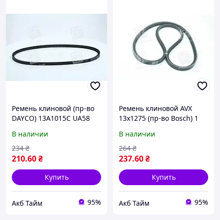
Ремень клиновой (пр-во
Ремень клиновой AVX
DAYCO) 13A1015C UA58
13х1275 (пр-во Bosch) 1
987 947 665 UA58
В наличии
В наличии
234
₴
264
₴
210
.60
₴
237
.60
₴
Купить
Купить
95%
95%
Акб Тайм
Акб Тайм