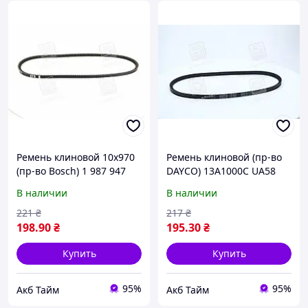
Ремень клиновой 10х970
Ремень клиновой (пр-во
(пр-во Bosch) 1 987 947
DAYCO) 13A1000C UA58
602 UA58
В наличии
В наличии
221
₴
217
₴
198
.90
₴
195
.30
₴
Купить
Купить
95%
95%
Акб Тайм
Акб Тайм