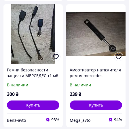
Ремни безопасности
Амортизатор натяжителя
защелки МЕРСЕДЕС т1 мб
ремня mercedes
mb 207 208 209 210 309
МЕРСЕДЕС т1 мб mb 207
В наличии
В наличии
310 407 408 409 410
208 209 210 309 310 407
mercedes
408 409 410
300
₴
239
₴
Купить
Купить
93%
94%
Benz-avto
Mega_avto