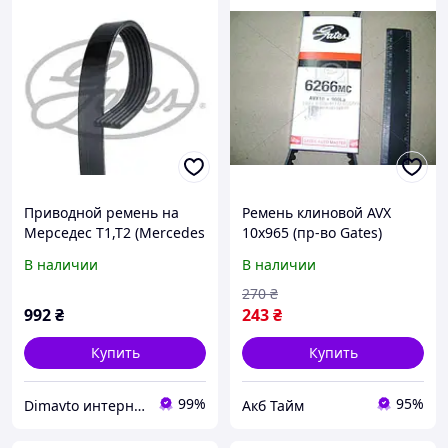
Приводной ремень на
Ремень клиновой AVX
Мерседес Т1,Т2 (Mercedes
10х965 (пр-во Gates)
T1,T2, E-Class
6266MC UA58
В наличии
В наличии
W124,W210,W211,W212, G-
Class W460,W461,W463,
270
₴
992
₴
243
₴
Купить
Купить
99%
95%
Dimavto интернет-магазин
Акб Тайм