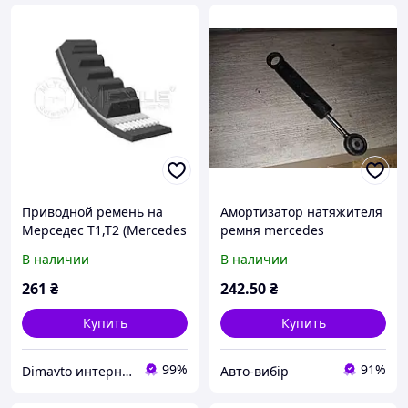
Приводной ремень на
Амортизатор натяжителя
Мерседес Т1,Т2 (Mercedes
ремня mercedes
T1,T2) Meyle 0520130950
МЕРСЕДЕС т1 мб mb 207
В наличии
В наличии
208 209 210 309 310 407
408 409 410
261
₴
242
.50
₴
Купить
Купить
99%
91%
Dimavto интернет-магазин
Авто-вибір