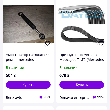
Амортизатор натяжителя
Приводной ремень на
ремня mercedes
Мерседес Т1,Т2 (Mercedes
МЕРСЕДЕС т1 мб mb 207
T1,T2, C-Class
В наличии
В наличии
208 209 210 309 310 407
W202,W203,W204 , E-Class
408 409 410
W124,W210,W211,W212,
504
₴
670
₴
Купить
Купить
93%
99%
Benz-avto
Dimavto интернет-магазин