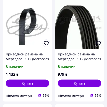
Приводной ремень на
Приводной ремень на
Мерседес Т1,Т2 (Mercedes
Мерседес Т1,Т2 (Mercedes
T1,T2, E-Class
T1,T2, Sprinter, C-Class
В наличии
В наличии
W124,W210,W211,W212,
W202,W203,W204 , E-Class
W124) Gates 6PK1980
1 132
₴
979
₴
Купить
Купить
99%
99%
Dimavto интернет-магазин
Dimavto интернет-магазин