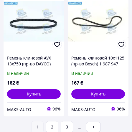
Ремень клиновой AVX
Ремень клиновой 10х1125
13x750 (пр-во DAYCO)
(пр-во Bosch) 1 987 947
13A0750C UA56
643 UA56
В наличии
В наличии
162
₴
167
₴
Купить
Купить
96%
96%
MAKS-AUTO
MAKS-AUTO
1
2
3
...