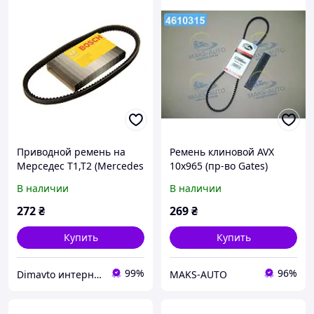
Приводной ремень на
Ремень клиновой AVX
Мерседес Т1,Т2 (Mercedes
10х965 (пр-во Gates)
T1,T2, W123) Bosch
6266MC UA56
В наличии
В наличии
1987947602
272
₴
269
₴
Купить
Купить
99%
96%
Dimavto интернет-магазин
MAKS-AUTO