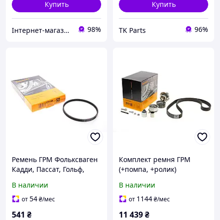
Купить
Купить
98%
96%
Інтернет-магазин "Запчастини до авто і не тільки"
TK Parts
Ремень ГРМ Фольксваген
Комплект ремня ГРМ
Кадди, Пассат, Гольф,
(+помпа, +ролик)
Тигуан, Шкода Октавия,
Фольксваген Пассат Б6,
В наличии
В наличии
Сеат Леон, Ауди А4 - 1.4
Тигуан, Гольф, Сеат, Ауди
TSI 14- (87x10)
А3, А4 2.0TDI 05-18
54
1144
от
₴
/мес
от
₴
/мес
541
₴
11 439
₴