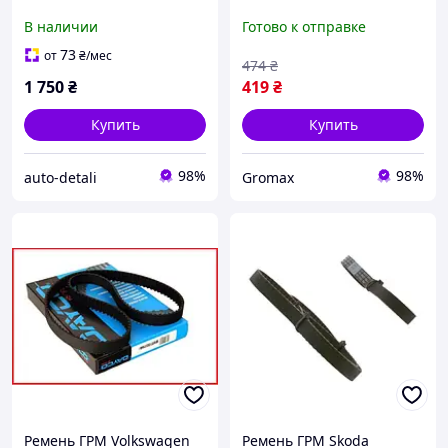
2.0TDI
Volkswagen T5 11-15
В наличии
Готово к отправке
DAYCO Италия
73
от
₴
/мес
474
₴
1 750
₴
419
₴
Купить
Купить
98%
98%
auto-detali
Gromax
Ремень ГРМ Volkswagen
Ремень ГРМ Skoda