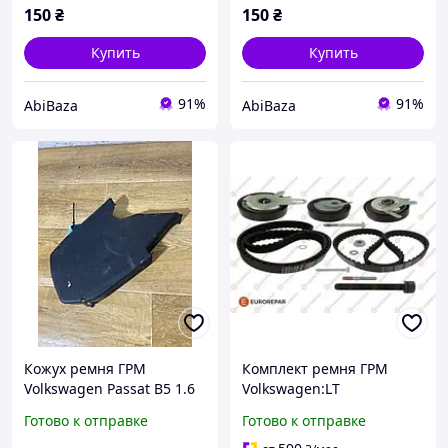
150
₴
150
₴
Купить
Купить
91%
91%
AbiBaza
AbiBaza
Кожух ремня ГРМ
Комплект ремня ГРМ
Volkswagen Passat B5 1.6
Volkswagen:LT
бензин
,Transporter /Volvo:S70
Готово к отправке
Готово к отправке
,S80 ,V70 (1635049680