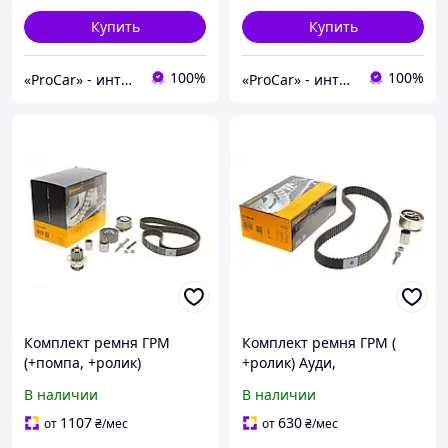
Купить
Купить
100%
100%
«ProCar» - интернет магазин автозапчастей
«ProCar» - интернет магазин автозапчастей
Комплект ремня ГРМ
Комплект ремня ГРМ (
(+помпа, +ролик)
+ролик) Ауди,
Фольксваген Пассат,
Фольксваген Гольф,
В наличии
В наличии
Тигуан, Гольф ,Шкода
Пассат, Шкода Фабия,
Октавия, Ауди А4,
Октавия - 1.9TDI 00-
1107
630
от
₴
/мес
от
₴
/мес
ТТ-2.0TDI 05-18
(30x120z)