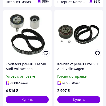
98%
98%
Інтернет-магазин "Запчастини до авто і не тільки"
Інтернет-магазин "Запчастини до авто і не тільки"
Комплект ремня ГРМ SKF
Комплект ремня ГРМ SKF
Audi Volkswagen
Audi Volkswagen
Готово к отправке
Готово к отправке
802
500
от
₴
/мес
от
₴
/мес
4 814
₴
2 997
₴
Купить
Купить