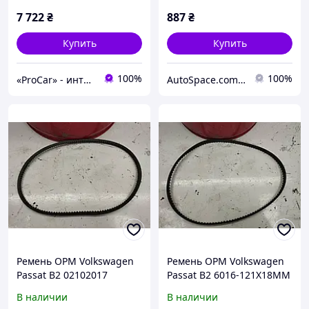
(30x120z)
7 722
₴
887
₴
Купить
Купить
100%
100%
«ProCar» - интернет магазин автозапчастей
AutoSpace.com.ua
Ремень ОРМ Volkswagen
Ремень ОРМ Volkswagen
Passat B2 02102017
Passat B2 6016-121X18MM
В наличии
В наличии