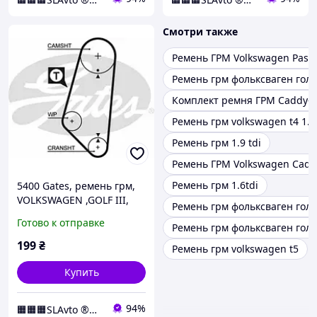
Смотри также
Ремень ГРМ Volkswagen Passa
Ремень грм фольксваген голь
Комплект ремня ГРМ Caddy-2
Ремень грм volkswagen t4 1.9
Ремень грм 1.9 tdi
Ремень ГРМ Volkswagen Caddy
Ремень грм 1.6tdi
5400 Gates, ремень грм,
VOLKSWAGEN ,GOLF III,
Ремень грм фольксваген голь
VENTO, SEAT CORDOBA,
Готово к отправке
Ремень грм фольксваген голь
IBIZA
199
₴
Ремень грм volkswagen t5
Купить
94%
🟧🟧🟧SLAvto ®️🇺🇦