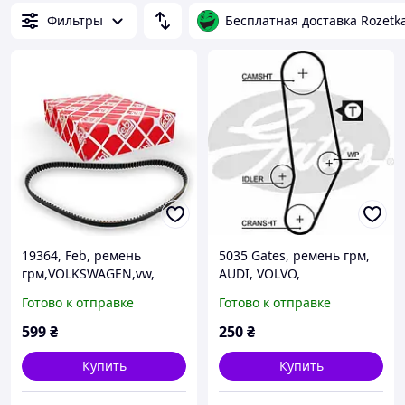
Фильтры
Бесплатная доставка Rozetk
19364, Feb, ремень
5035 Gates, ремень грм,
грм,VOLKSWAGEN,vw,
AUDI, VOLVO,
AUDI A2,1.4,1.6,SEAT,
VOLKSWAGEN 1920
Готово к отправке
Готово к отправке
ALTEA,
SODA,FABIA,OCTAVIA,
599
₴
250
₴
Купить
Купить