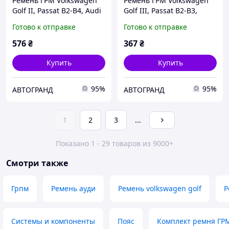
Ремень ГРМ Volkswagen
Ремень ГРМ Volkswagen
Golf II, Passat B2-B4, Audi
Golf III, Passat B2-B3,
80 1.6D 80- BOSCH
Caddy I 1.3-1.8i BOSCH
Готово к отправке
Готово к отправке
576
₴
367
₴
Купить
Купить
95%
95%
АВТОГРАНД
АВТОГРАНД
1
2
3
...
Показано 1 - 29 товаров из 9000+
Смотри также
Грпм
Ремень ауди
Ремень volkswagen golf
Р
Системы и компоненты
Пояс
Комплект ремня ГРМ