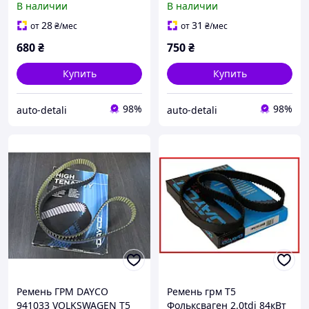
В наличии
В наличии
28
31
от
₴
/мес
от
₴
/мес
680
₴
750
₴
Купить
Купить
98%
98%
auto-detali
auto-detali
Ремень ГРМ DAYCO
Ремень грм Т5
941033 VOLKSWAGEN T5
Фольксваген 2.0tdi 84кВт