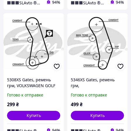
94%
94%
🟧🟧🟧SLAvto ®️🇺🇦
🟧🟧🟧SLAvto ®️🇺🇦
5308XS Gates, ремень
5346XS Gates, ремень
грм, VOLKSWAGEN GOLF
грм,
IV, Polo, AUDI, SEAT
VOLKSWAGENOTPORTER
Готово к отправке
Готово к отправке
IV, t4, AUDI 100, C4, 2.4,2.5
299
₴
499
₴
Купить
Купить
94%
94%
🟧🟧🟧SLAvto ®️🇺🇦
🟧🟧🟧SLAvto ®️🇺🇦