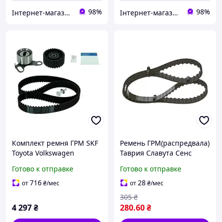
98%
98%
Інтернет-магазин "Запчастини до авто і не тільки"
Інтернет-магазин "Запчастини до авто і не тільки"
Комплект ремня ГРМ SKF
Ремень ГРМ(распредвала)
Toyota Volkswagen
Таврия Славута Сенс
BOSCH - 1 987 949 107
Готово к отправке
Готово к отправке
716
28
от
₴
/мес
от
₴
/мес
305
₴
4 297
₴
280
.60
₴