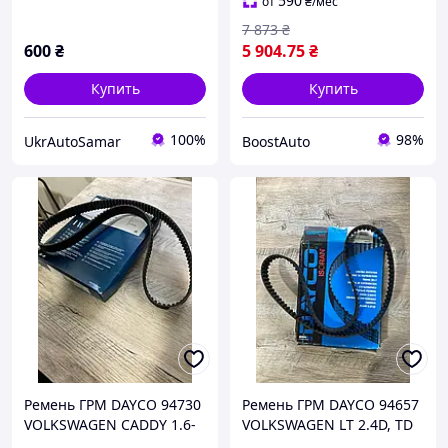
EUROREPAR)
590
от
₴
/мес
7 873
₴
600
₴
5 904
.75
₴
Купить
Купить
100%
98%
UkrAutoSamar
BoostAuto
Ремень ГРМ DAYCO 94730
Ремень ГРМ DAYCO 94657
VOLKSWAGEN CADDY 1.6-
VOLKSWAGEN LT 2.4D, TD
2.0, T5 2.0