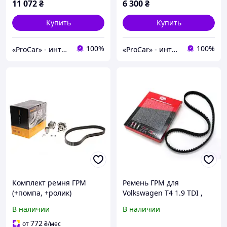
11 072
₴
6 300
₴
Купить
Купить
100%
100%
«ProCar» - интернет магазин автозапчастей
«ProCar» - интернет магазин автозапчастей
Комплект ремня ГРМ
Ремень ГРМ для
(+помпа, +ролик)
Volkswagen T4 1.9 TDI ,
Фольксваген Пассат,
Passat B5 1.9 TDI , Audi A6
В наличии
В наличии
Гольф, Кадди, Ауди А4, А6
1.9 TDI , Audi A4 1.9 TDI (
- 1.9-2.0TDI 00-11
GATES 5223XS )
772
от
₴
/мес