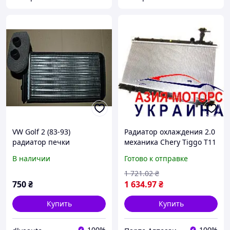
VW Golf 2 (83-93)
Радиатор охлаждения 2.0
радиатор печки
механика Chery Tiggo T11
(Чери Тигго Т11) T11-
В наличии
Готово к отправке
1301110
1 721
.02
₴
750
₴
1 634
.97
₴
Купить
Купить
100%
100%