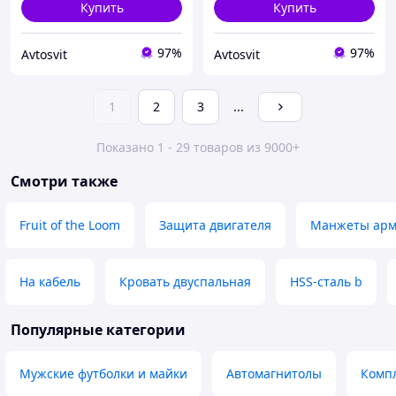
Купить
Купить
97%
97%
Avtosvit
Avtosvit
1
2
3
...
Показано 1 - 29 товаров из 9000+
Смотри также
Fruit of the Loom
Защита двигателя
Манжеты ар
На кабель
Кровать двуспальная
HSS-сталь b
Популярные категории
Мужские футболки и майки
Автомагнитолы
Компл