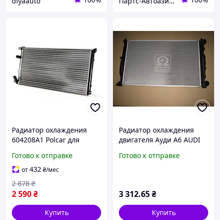
dlyaauto
Партс-Автоазия Украина
Радиатор охлаждения
Радиатор охлаждения
604208A1 Polcar для
двигателя Ауди А6 AUDI
Renault Master II 2.5 dCi
A6 (4B2, C5) A4 (8D2, B5)
Готово к отправке
Готово к отправке
(2003 2006)
(пр-во Nissens)
432
от
₴
/мес
2 878
₴
2 590
₴
3 312
.65
₴
Купить
Купить