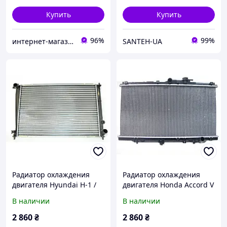
Купить
Купить
96%
99%
интернет-магазин автозапчастей "TIRLABI"
SANTEH-UA
Радиатор охлаждения
Радиатор охлаждения
двигателя Hyundai H-1 /
двигателя Honda Accord V
Starex 2.4 2.5D 1997 2007
(1993-1998) 2.0/2.2, МКПП
В наличии
В наличии
2 860
₴
2 860
₴