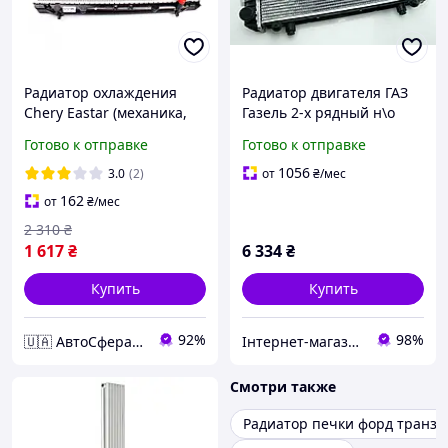
Радиатор охлаждения
Радиатор двигателя ГАЗ
Chery Eastar (механика,
Газель 2-х рядный н\о
2.0 Acteco)
алюминевый (AT)
Готово к отправке
Готово к отправке
цельнопаяный
1056
3.0
(2)
от
₴
/мес
162
от
₴
/мес
2 310
₴
1 617
₴
6 334
₴
Купить
Купить
92%
98%
🇺🇦 АвтоСфера 🇺🇦
Інтернет-магазин "Запчастини до авто і не тільки"
Смотри также
Радиатор печки форд транзи