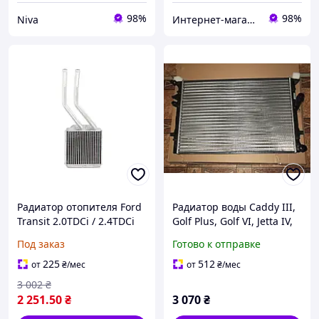
98%
98%
Niva
Интернет-магазин автозапчастей ВсеАвто
Радиатор отопителя Ford
Радиатор воды Caddy III,
Transit 2.0TDCi / 2.4TDCi
Golf Plus, Golf VI, Jetta IV,
2006
Touran 1.2 11.08.-
Под заказ
Готово к отправке
225
512
от
₴
/мес
от
₴
/мес
3 002
₴
2 251
.50
₴
3 070
₴