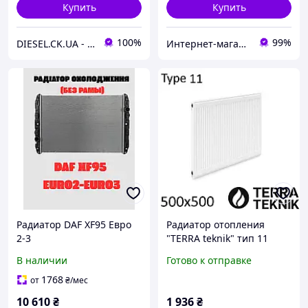
Купить
Купить
100%
99%
DIESEL.CK.UA - интернет-магазин запчастей
Интернет-магазин БУСИК
Радиатор DAF XF95 Евро
Радиатор отопления
2-3
"TERRA teknik" тип 11
500х500
В наличии
Готово к отправке
1768
от
₴
/мес
10 610
₴
1 936
₴