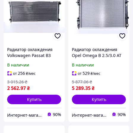
Радиатор охлаждения
Радиатор охлаждения
Volkswagen Passat B3
Opel Omega B 2.5/3.0 AT
1.6/1.8/2.0 1988-1992 (Van
AC 1994-2000 (Van Wezel)
В наличии
В наличии
Wezel) 353121253J
52482600
256
529
от
₴
/мес
от
₴
/мес
3 015
.26
₴
5 877
.06
₴
2 562
.97
₴
5 289
.35
₴
Купить
Купить
90%
90%
Интернет-магазин Prokuzov
Интернет-магазин Prokuzov