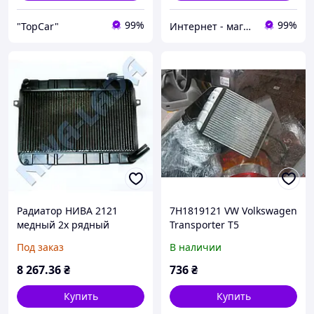
99%
99%
"TopCar"
Интернет - магазин Автозапчасти
Радиатор НИВА 2121
7H1819121 VW Volkswagen
медный 2х рядный
Transporter T5
(фольксваген
Под заказ
В наличии
Транспортер Т5)2.5
радиатор печки
8 267
.36
₴
736
₴
Купить
Купить