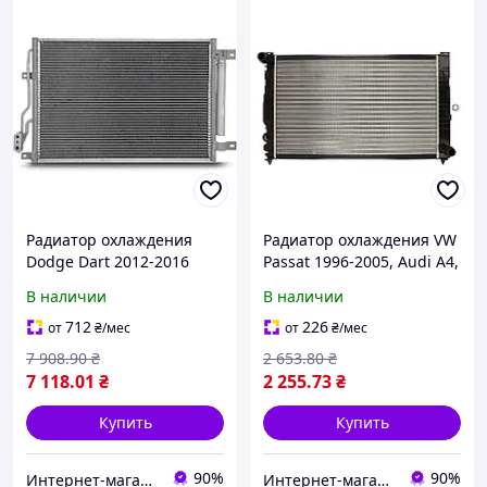
Радиатор охлаждения
Радиатор охлаждения VW
Dodge Dart 2012-2016
Passat 1996-2005, Audi A4,
(KOYORAD) 2.4/2.0 АКПП
Audi A6 (2.4-2.8 L, 2.5 TD
В наличии
В наличии
MT) Tempest 4B0121251F
712
226
от
₴
/мес
от
₴
/мес
7 908
.90
₴
2 653
.80
₴
7 118
.01
₴
2 255
.73
₴
Купить
Купить
90%
90%
Интернет-магазин Prokuzov
Интернет-магазин Prokuzov