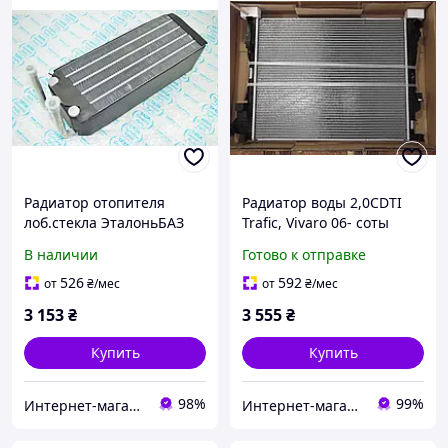
Радиатор отопителя
Радиатор воды 2,0CDTI
лоб.стекла ЭталоньБАЗ
Trafic, Vivaro 06- соты
А-079, ТАТА 613 Е-2, пр-во
паяные
В наличии
Готово к отправке
Индия
526
592
от
₴
/мес
от
₴
/мес
3 153
₴
3 555
₴
Купить
Купить
98%
99%
Интернет-магазин "Авто-рессора"
Интернет-магазин БУСИК