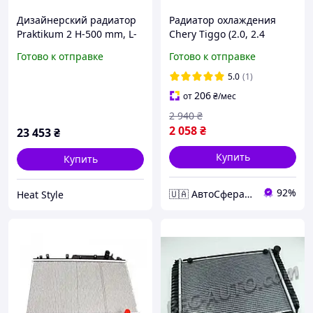
Дизайнерский радиатор
Радиатор охлаждения
Praktikum 2 H-500 mm, L-
Chery Tiggo (2.0, 2.4
805 mm Betatherm с
Mitsubishi)
Готово к отправке
Готово к отправке
нижним подключением
5.0
(1)
206
от
₴
/мес
2 940
₴
2 058
₴
23 453
₴
Купить
Купить
92%
🇺🇦 АвтоСфера 🇺🇦
Heat Style