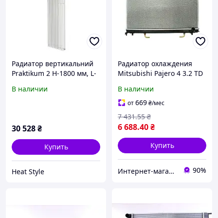
Радиатор вертикальний
Радиатор охлаждения
Praktikum 2 H-1800 мм, L-
Mitsubishi Pajero 4 3.2 TD
425 мм Betatherm с
AT +/- AC 1999-2006 (Van
В наличии
В наличии
нижним подключением
Wezel) MR968133
669
от
₴
/мес
7 431
.55
₴
6 688
.40
₴
30 528
₴
Купить
Купить
90%
Интернет-магазин Prokuzov
Heat Style