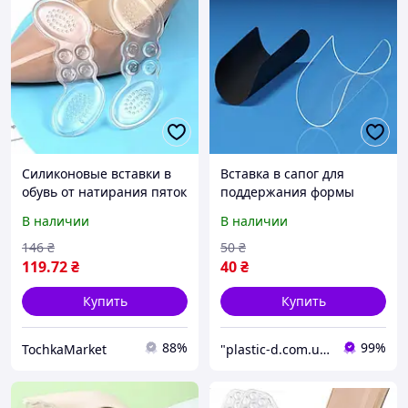
Силиконовые вставки в
Вставка в сапог для
обувь от натирания пяток
поддержания формы
Прозрачная Акриловый
В наличии
В наличии
формодержатель для
обуви
146
₴
50
₴
119
.72
₴
40
₴
Купить
Купить
88%
99%
TochkaMarket
"plastic-d.com.ua" - производство акриловых изделий для бизнеса