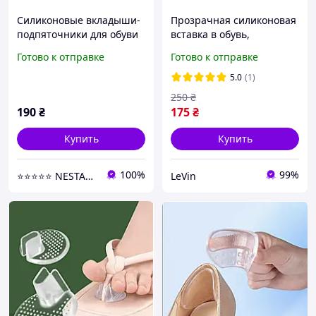
Силиконовые вкладыши-
Прозрачная силиконовая
подпяточники для обуви
вставка в обувь,
2 в 1 обрезные
пяткодержатель от
Готово к отправке
Готово к отправке
прозрачные. Вставки в
натирания и мозолей
обувь для уменьшения
5.0
(1)
давления
250
₴
190
₴
175
₴
Купить
Купить
100%
99%
⭐⭐⭐⭐⭐ NESTANDART MAGAZ
LeVin