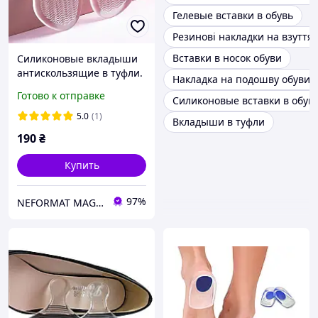
Гелевые вставки в обувь
Резинові накладки на взуття
Вставки в носок обуви
Силиконовые вкладыши
антискользящие в туфли.
Накладка на подошву обуви
Гелевые вставки
Готово к отправке
Силиконовые вставки в обув
прозрачные для обуви
для смягчения
5.0
(1)
Вкладыши в туфли
190
₴
Купить
97%
NEFORMAT MAGAZ