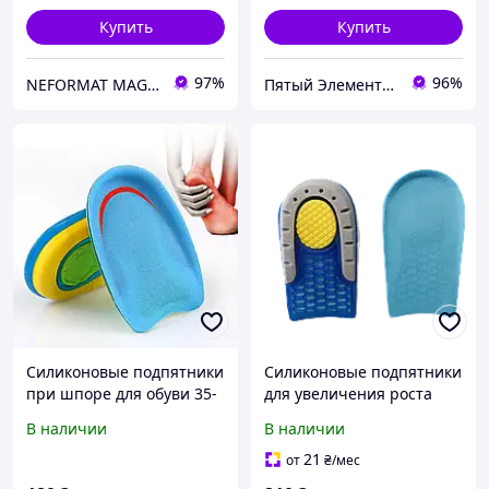
Купить
Купить
97%
96%
NEFORMAT MAGAZ
Пятый Элемент - всё, что вам нужно
Силиконовые подпятники
Силиконовые подпятники
при шпоре для обуви 35-
для увеличения роста
40. Корректор для стопы
1,5см. Полустельки
В наличии
В наличии
в обуви. Полустельки
гелевые для обуви с
гелевые
дополнительной
21
от
₴
/мес
амортизацией