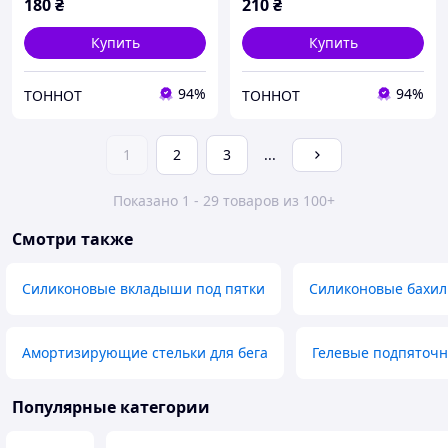
180
₴
210
₴
Купить
Купить
94%
94%
ТОННОТ
ТОННОТ
1
2
3
...
Показано 1 - 29 товаров из 100+
Смотри также
Силиконовые вкладыши под пятки
Силиконовые бахил
Амортизирующие стельки для бега
Гелевые подпяточ
Популярные категории