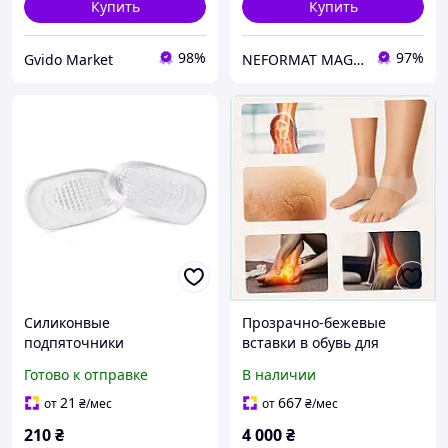
Купить
Купить
98%
97%
Gvido Market
NEFORMAT MAGAZ
Силиконвые
Прозрачно-бежевые
подпяточники
вставки в обувь для
прозрачные размер L для
пяточной зоны,
Готово к отправке
В наличии
обуви 35-39. Мягкие
3KK727068
подпяточники
21
667
от
₴
/мес
от
₴
/мес
ортопедические при
210
₴
4 000
₴
шпоре