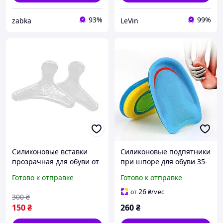
93%
99%
zabka
LeVin
Силиконовые вставки
Силиконовые подпятники
прозрачная для обуви от
при шпоре для обуви 35-
мозолей
40. Корректор для стопы
Готово к отправке
Готово к отправке
пяткоудерживатель от
в обуви. Полустельки
натирания на задник
гелевые
26
от
₴
/мес
300
₴
150
₴
260
₴