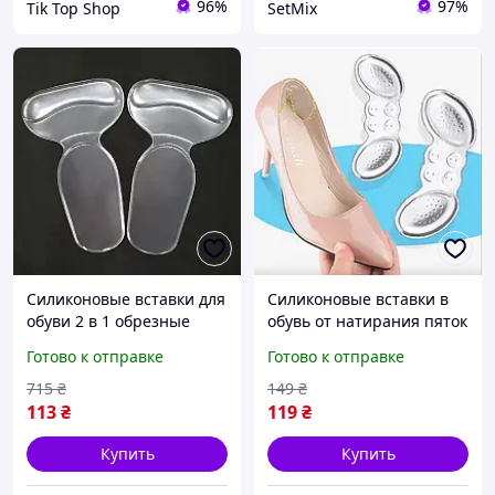
96%
97%
Tik Top Shop
SetMix
Силиконовые вставки для
Силиконовые вставки в
обуви 2 в 1 обрезные
обувь от натирания пяток
прозрачные. Вкладыши-
Прозрачные 2 шт
Готово к отправке
Готово к отправке
подпяточники в обувь
для уменьшения
715
₴
149
₴
давления
113
₴
119
₴
Купить
Купить