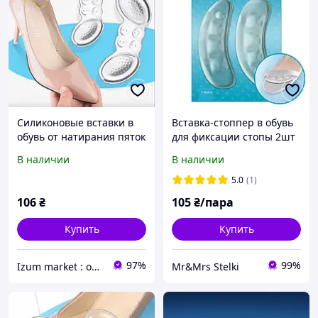
Силиконовые вставки в
Вставка-стоппер в обувь
обувь от натирания пяток
для фиксации стопы 2шт
N-17 №1
В наличии
В наличии
5.0
(1)
106
₴
105
₴/пара
Купить
Купить
97%
99%
Izum market : оригінальні подарунки | декор і дизайн
Mr&Mrs Stelki