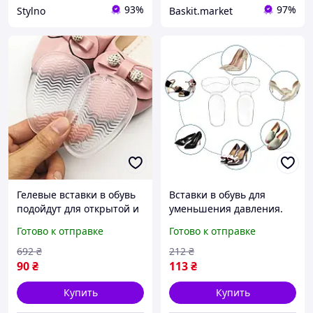
93%
97%
Stylno
Baskit.market
Гелевые вставки в обувь
Вставки в обувь для
подойдут для открытой и
уменьшения давления.
закрытой обуви
Силиконовые вкладыши-
Готово к отправке
Готово к отправке
(босоножки, туфли, туфли
подпяточники для обуви
с открытым носком
2 в 1 обрезные
692
₴
212
₴
прозрачные
90
₴
113
₴
Купить
Купить