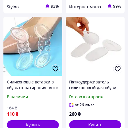
93%
99%
Stylno
Интернет магазин GoGoShop
Силиконовые вставки в
Пяткоудерживатель
обувь от натирания пяток
силиконовый для обуви
3958393 zabka/sh
защита от натирания,
В наличии
Готово к отправке
мозолей и уменьшение
обуви
26
от
₴
/мес
164
₴
110
₴
260
₴
Купить
Купить