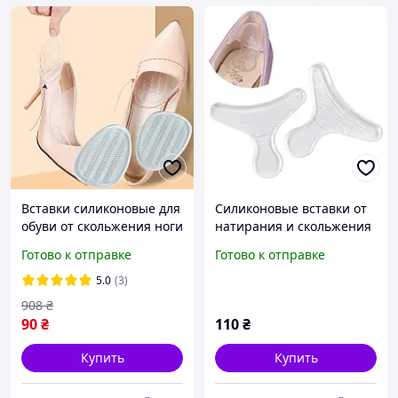
Вставки силиконовые для
Силиконовые вставки от
обуви от скольжения ноги
натирания и скольжения
в обуви. Гелевые
пяток 2в1 на задник
Готово к отправке
Готово к отправке
полустельки прозрачные
обуви (прозрачные, 2шт)
в туфли
5.0
(3)
908
₴
90
₴
110
₴
Купить
Купить