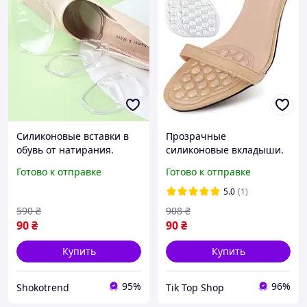
Силиконовые вставки в
Прозрачные
обувь от натирания.
силиконовые вкладыши.
Прозрачные вкладыши
Полустельки под
Готово к отправке
Готово к отправке
полустельки для
переднюю часть стопы
передней части стопы
массажные
5.0
(1)
590
₴
908
₴
90
₴
90
₴
Купить
Купить
95%
96%
Shokotrend
Tik Top Shop