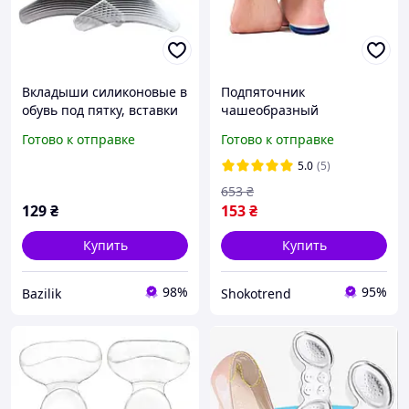
Вкладыши силиконовые в
Подпяточник
обувь под пятку, вставки
чашеобразный
для предотвращения
силиконовый.
Готово к отправке
Готово к отправке
мозолей 2 шт,
Прозрачные вставки в
Прозрачный
обувь. Силиконовые
5.0
(5)
стельки ортопедические
653
₴
для пятки
129
₴
153
₴
Купить
Купить
98%
95%
Bazilik
Shokotrend