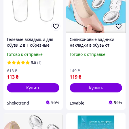
Гелевые вкладыши для
Силиконовые задники
обуви 2 в 1 обрезные
накладки в обувь от
прозрачные. Вставки
натирания пяток (вставки
Готово к отправке
Готово к отправке
силиконовые в обувь для
от мозолей) прозрачные
уменьшения давления
2 шт
5.0
(1)
613
₴
149
₴
113
₴
119
₴
Купить
Купить
95%
96%
Shokotrend
Lovable