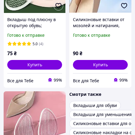
Вкладыш под плюсну в
Силиконовые вставки от
открытую обувь;
мозолей и натирания,
Силиконовые вставки от
гелевые вкладыши в
Готово к отправке
Готово к отправке
натирания между
обувь
пальцами
5.0
(4)
75
₴
90
₴
Купить
Купить
99%
99%
Все для Тебе
Все для Тебе
Смотри также
Вкладыши для обуви
Вкладыши для уменьшения р
Силиконовые вставки для об
Силиконовые накладки на об