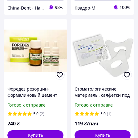
98%
100%
China-Dent - Надійний партнер стоматолога
Квадро-М
Форедез резорцин-
Стоматологические
формалиновый цемент
материалы, салфетки под
(аналог Форедент)
коффердам 50шт в
Готово к отправке
Готово к отправке
упаковке, гигиенические,
из нетканого спанлейса
5.0
(2)
5.0
(1)
240
₴
119
₴/пач
Купить
Купить