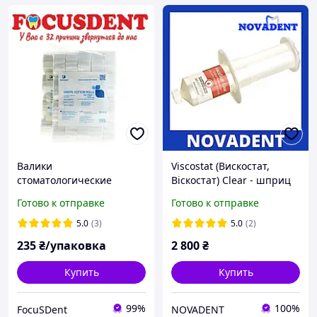
Валики
Viscostat (Вискостат,
стоматологические
Віскостат) Clear - шприц
DOCHEM (1000 шт)
30мл
Готово к отправке
Готово к отправке
5.0
(3)
5.0
(2)
235
₴/упаковка
2 800
₴
Купить
Купить
99%
100%
FocuSDent
NOVADENT