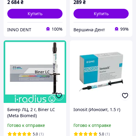
2 684
₴
289
₴
Купить
Купить
100%
99%
INNO DENT
Вершина-Дент
Бинер ЛЦ, 2 г, Biner LC
Ionosit (Ионозит, 1.5 г)
(Meta Biomed)
Готово к отправке
Готово к отправке
5.0
(1)
5.0
(1)