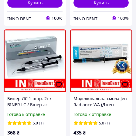
Купить
Купить
100%
100%
INNO DENT
INNO DENT
Бинер ЛС 1 шпр. 2г /
Моделювальна смола Jen-
BINER LC / Бінер лс
Radiance WA (Джен
(прокладка на основе Са)
Радіанс) шприц 2 мл
Готово к отправке
Готово к отправке
(Jendental)
5.0
(1)
5.0
(1)
368
₴
435
₴