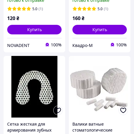
Готово к отправке
Готово к отправке
каналов, шприц 9г
3г
5.0
(1)
5.0
(1)
120
₴
160
₴
Купить
Купить
100%
100%
NOVADENT
Квадро-М
Сетка жесткая для
Валики ватные
армирования зубных
стоматологические