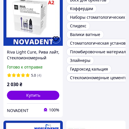
Коффердам
Наборы стоматологических 
Спидекс
Валики ватные
Стоматологическая установк
Пломбировочные материалы
Riva Light Cure, Рива лайт,
Стеклоиономерный
Элайнеры
цемент
Готово к отправке
Гидроксид кальция
5.0
(4)
Стеклоиономерные цементы
2 030
₴
Купить
100%
NOVADENT