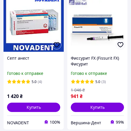
Септ анест
Фиссурит FX (Fissurit FX)
Фисурит
Светоотверждаемый
Готово к отправке
Готово к отправке
высоко наполненный
герметик с фтором 2,5 г
5.0
(4)
5.0
(3)
Voco
1 046
₴
1 420
₴
941
₴
Купить
Купить
100%
99%
NOVADENT
Вершина-Дент