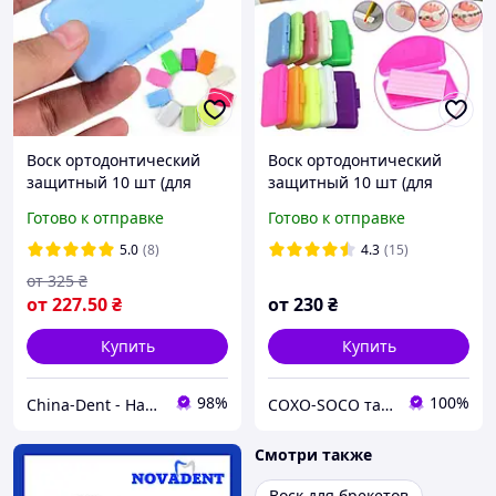
Воск ортодонтический
Воск ортодонтический
защитный 10 шт (для
защитный 10 шт (для
брекетов)
брекетов)
Готово к отправке
Готово к отправке
5.0
(8)
4.3
(15)
от
325
₴
от
227
.50
₴
от
230
₴
Купить
Купить
98%
100%
China-Dent - Надійний партнер стоматолога
СOXO-SOCO та Woodpecker - Офіційний представник в Україні. ЗНИЖКИ !!!
Смотри также
Воск для брекетов