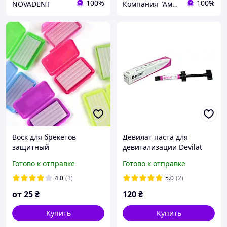
100%
100%
NOVADENT
Компания "Америка"
Воск для брекетов
Девилат паста для
защитный
девитализации Devilat
(ортодонтический)
Латус 3г
Готово к отправке
Готово к отправке
4.0
(3)
5.0
(2)
от
25
₴
120
₴
Купить
Купить