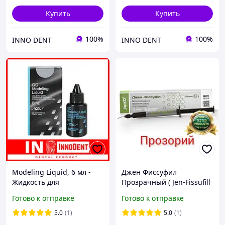
Купить
Купить
100%
100%
INNO DENT
INNO DENT
Modeling Liquid, 6 мл -
Джен Фиссуфил
Жидкость для
Прозрачный ( Jen-Fissufill
моделирования
Clear )
Готово к отправке
Готово к отправке
композитных материалов
Светоотверждаемы
(GC), моделиг, моделінг
материал для
5.0
(1)
5.0
(1)
запечатывания фиссур