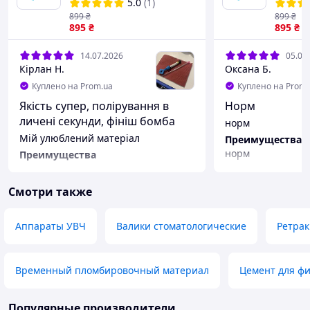
5.0
(1)
899
₴
899
₴
895
₴
895
₴
14.07.2026
05.07
Кірлан Н.
Оксана Б.
Куплено на Prom.ua
Куплено на Prom.
Якість супер, полірування в
Норм
личені секунди, фініш бомба
норм
Мій улюблений матеріал
Преимущества
норм
Преимущества
Все
Недостатки
Смотри также
Немає
Аппараты УВЧ
Валики стоматологические
Ретра
Временный пломбировочный материал
Цемент для ф
Популярные производители