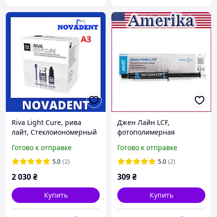
Riva Light Cure, рива
Джен Лайн LCF,
лайт, Стеклоиономерный
фотополимерная
цемент
фторсодержащая
Готово к отправке
Готово к отправке
прокладка, 3г, Jen-Line
LCF, Джен-Лайн ЛЦФ
5.0
(2)
5.0
(2)
2 030
₴
309
₴
Купить
Купить