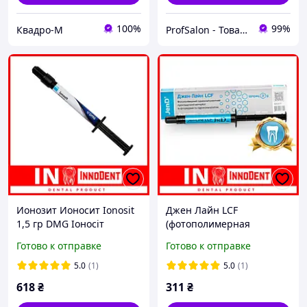
100%
99%
Квадро-М
ProfSalon - Товары для профессионалов
Ионозит Ионосит Ionosit
Джен Лайн LCF
1,5 гр DMG Іоносіт
(фотополимерная
фторсодержащая
Готово к отправке
Готово к отправке
прокладка) 3г / Jen-Line
LCF / (Джен-Лайн ЛЦФ)
5.0
(1)
5.0
(1)
618
₴
311
₴