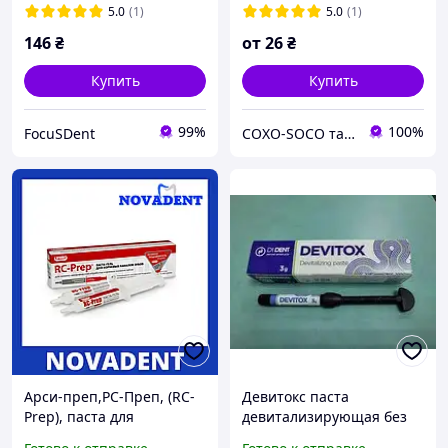
прокладочный материал
5.0
(1)
5.0
(1)
DMG 0.33 г
146
₴
от
26
₴
Купить
Купить
99%
100%
FocuSDent
СOXO-SOCO та Woodpecker - Офіційний представник в Україні. ЗНИЖКИ !!!
Арси-преп,РС-Преп, (RC-
Девитокс паста
Prep), паста для
девитализирующая без
расширения корневых
мышьяка DiDent Devitox