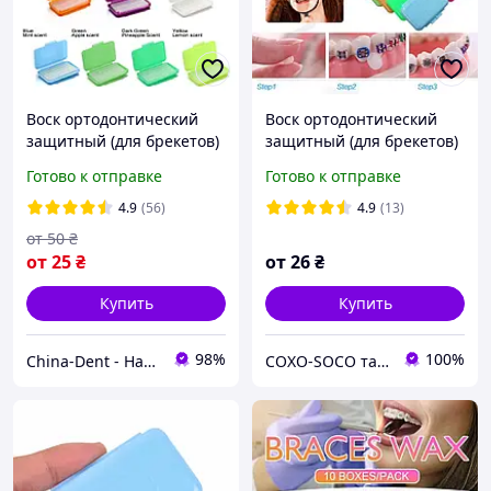
Воск ортодонтический
Воск ортодонтический
защитный (для брекетов)
защитный (для брекетов)
Готово к отправке
Готово к отправке
4.9
(56)
4.9
(13)
от
50
₴
от
25
₴
от
26
₴
Купить
Купить
98%
100%
China-Dent - Надійний партнер стоматолога
СOXO-SOCO та Woodpecker - Офіційний представник в Україні. ЗНИЖКИ !!!