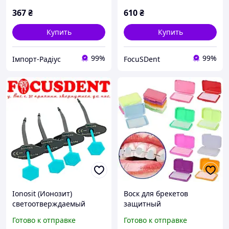
367
₴
610
₴
Купить
Купить
99%
99%
Імпорт-Радіус
FocuSDent
Ionosit (Ионозит)
Воск для брекетов
светоотверждаемый
защитный
рентгеноконтрастный
(ортодонтический)
Готово к отправке
Готово к отправке
компомерный