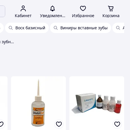
Кабинет
Уведомления
Избранное
Корзина
в
Воск базисный
Виниры вставные зубы
Аба
Комплектующие и элементы зубных протезов