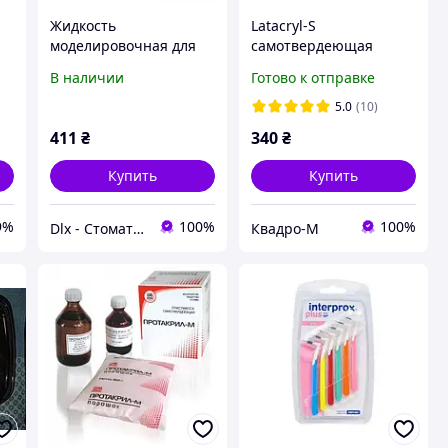
Жидкость
Latacryl-S
моделировочная для
самотвердеющая
керамики (Distrisol
пластмасса Латус 160г
В наличии
Готово к отправке
Ceramic Model Liquid)
+ 100 мл Латакрил С
250 мл
РОЗОВЫЙ
5.0
(10)
411
₴
340
₴
Купить
Купить
9%
100%
100%
Dlx - Стоматологические материалы, инструментарий и оборудование
Квадро-М