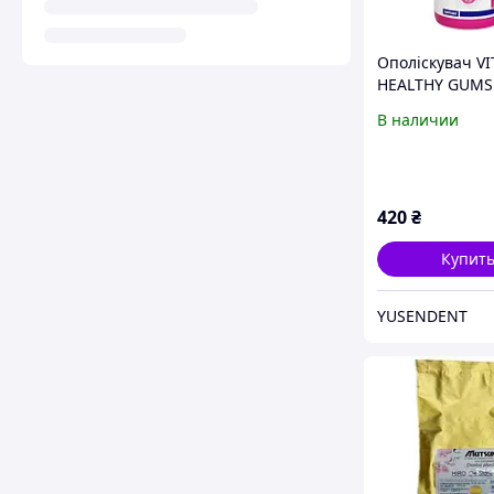
Ополіскувач VI
HEALTHY GUMS
В наличии
420
₴
Купит
YUSENDENT