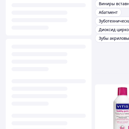
Виниры встав
Абатмент
Диоксид цирк
Зубы акрилов