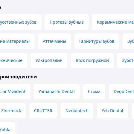
е
усственных зубов
Протезы зубные
Керамические ма
кие материалы
Аттачмены
Гарнитуры зубов
Зу
ехнические
Ультропалин
Воск погружной
Зубот
производители
clar Vivadent
Yamahachi Dental
Стома
DeguDent
Zhermack
CRUTTER
Neobiotech
Yeti Dental
Kahla