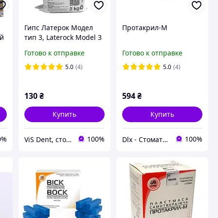
Гипс Латерок Модел
Протакрил-М
ой
тип 3, Laterock Model 3
type, 2 кг
Готово к отправке
Готово к отправке
5.0
(4)
5.0
(4)
130
₴
594
₴
Купить
Купить
0%
100%
100%
ViS Dent, стоматологічні матеріали
Dlx - Стоматологические материалы, инструментарий и оборудование