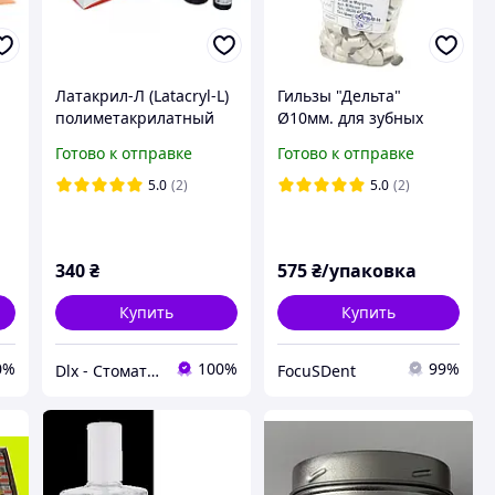
Латакрил-Л (Latacryl-L)
Гильзы "Дельта"
полиметакрилатный
Ø10мм. для зубных
подкладочный
коронок 100шт.
Готово к отправке
Готово к отправке
материал 80 г + 50 г +
10 мл
5.0
(2)
5.0
(2)
340
₴
575
₴/упаковка
Купить
Купить
0%
100%
99%
Dlx - Стоматологические материалы, инструментарий и оборудование
FocuSDent