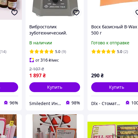
Вибростолик
Воск базисный B-Wax
зуботехнический.
500 г
Вибростол
В наличии
Готово к отправке
(14)
5.0
(9)
5.0
(2)
316
от
₴
/мес
2 107
₴
1 897
₴
290
₴
ь
Купить
Купить
96%
98%
10
Smiledent Интернет-магазин стоматологических и зуботехнических материалов
Dlx - Стоматологические материалы, инструментарий и оборудование