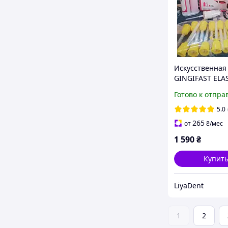
Искусственная
GINGIFAST ELA
(Гингифаст Эла
Готово к отпра
мягкая, Zherma
Польша
5.0
265
от
₴
/мес
1 590
₴
Купит
LiyaDent
1
2