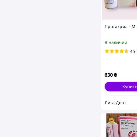
Протакрил - М
В наличии
4.9
630
₴
Купит
Лига Дент