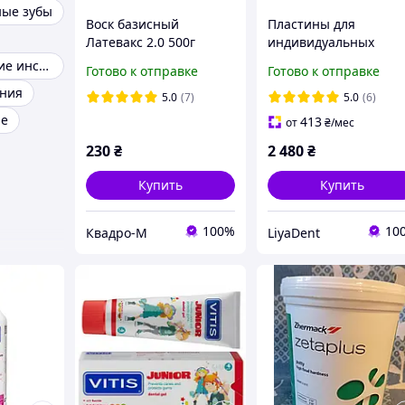
ные зубы
Воск базисный
Пластины для
Латевакс 2.0 500г
индивидуальных
ложек, розовые 50 шт
Зуботехнические инструменты
Готово к отправке
Готово к отправке
Германия
ония
5.0
(7)
5.0
(6)
ые
413
от
₴
/мес
230
₴
2 480
₴
Купить
Купить
100%
10
Квадро-М
LiyaDent