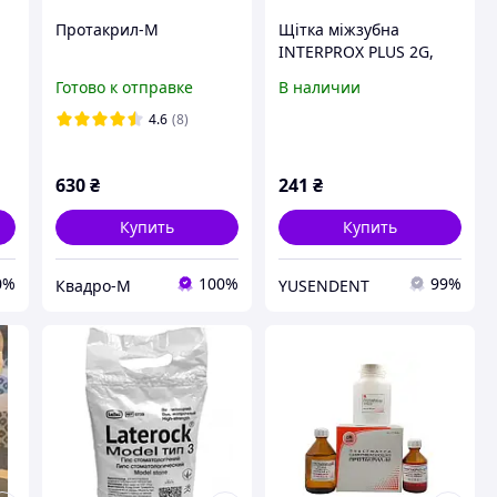
Протакрил-М
Щітка міжзубна
INTERPROX PLUS 2G,
,
MIX, 6 шт
Готово к отправке
В наличии
4.6
(8)
630
₴
241
₴
Купить
Купить
0%
100%
99%
Квадро-М
YUSENDENT