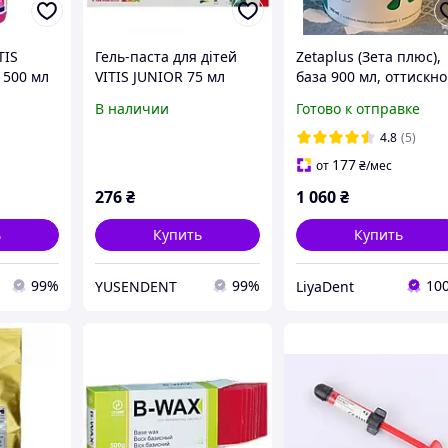
TIS
Гель-паста для дітей
Zetaplus (Зета плюс),
 500 мл
VITIS JUNIOR 75 мл
база 900 мл, оттискн
материал,С
В наличии
Готово к отправке
силикон,Zhermack ,
Польша
4.8
(5)
177
от
₴
/мес
276
₴
1 060
₴
ь
Купить
Купить
99%
99%
10
YUSENDENT
LiyaDent