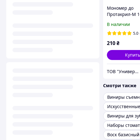
Мономер до
Протакрил-М 1
В наличии
5.0
210
₴
Купит
ТОВ "Универсал дент"
Смотри также
Виниры съем
Искусственные
Виниры для зу
Воск базисный