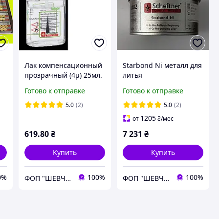
Лак компенсационный
Starbond Ni металл для
прозрачный (4µ) 25мл.
литья
е
Готово к отправке
Готово к отправке
и
5.0
(2)
5.0
(2)
1205
от
₴
/мес
619
.80
₴
7 231
₴
Купить
Купить
0%
100%
100%
ФОП "ШЕВЧУК ОЛЕГ МИХАЙЛОВИЧ"
ФОП "ШЕВЧУК ОЛЕГ МИХАЙЛОВИЧ"