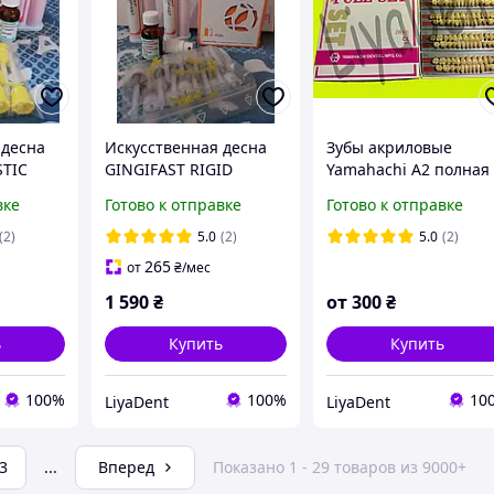
 десна
Искусственная десна
Зубы акриловые
STIC
GINGIFAST RIGID
Yamahachi А2 полная
стик),
(Гингифаст Ригид),
планка Искусственны
вке
Готово к отправке
Готово к отправке
ck,
твердая, Zhermack,
Зубы Акриловые
Польша
Двухслойные Ямахач
(2)
5.0
(2)
5.0
(2)
Акриловые Зубы
265
от
₴
/мес
1 590
₴
от
300
₴
ь
Купить
Купить
100%
100%
10
LiyaDent
LiyaDent
3
...
Вперед
Показано 1 - 29 товаров из 9000+