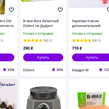
iro Die
B-wax Воск базисный
Харизма Класик
олотисто-
Dident тм ДиДент
дополнительний
 кг
шприц Charisma
вке
Готово к отправке
Готово к отправке
Classic
(3)
5.0
(3)
5.0
(3)
290
₴
710
₴
ь
Купить
Купить
99%
98%
10
DiDent
Квадро-М