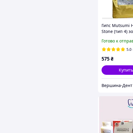
Гипс Mutsumi H
Stone (тип 4) з
коричневый 2.5
Готово к отпра
Хиро-Дай-Стон
5.0
575
₴
Купит
Вершина-Дент