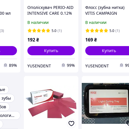
Ополіскувач PERIO-AID
Флосс (зубна нитка)
00 мл
INTENSIVE CARE 0.12%
VITIS CAMPAIGN
150 мл
рожева 50 м
В наличии
В наличии
(3)
5.0
(1)
5.0
(1)
192
₴
169
₴
ь
Купить
Купить
89%
99%
9
YUSENDENT
YUSENDENT
ные
 зубы
бов
Наборы стоматологических инструментов