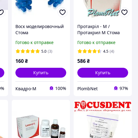
Воск моделировочный
Протакріл - М /
Стома
Протакрил М Стома
Готово к отправке
Готово к отправке
5.0
(3)
4.5
(4)
160
₴
586
₴
Купить
Купить
0%
100%
97%
Квадро-М
PlombNet