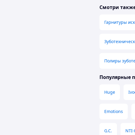
Смотри такж
Гарнитуры иск
Зуботехничес
Полиры зубот
Популярные 
Huge
Ivo
Emotions
G.C.
NTI-